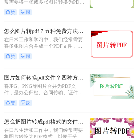
常需要将一张或多张图片转换为PDF
格式，以便于分享、存档或打印。无
赞
踩
论是整理电子相册、提交证件照，还
是归档工作截图，图片转PDF的需求
都十分常见。为了帮你快速选出最适
怎么图片转pdf？五种免费方法对比与实操指南（附详细表格）！
合自己的转换方式，下表汇总了四种
在日常工作和学习中，我们经常需要
主流免费方法的核心差异：
将多张图片合并成一个PDF文件，以
便于分享、存档或打印。无论是制作
赞
踩
电子相册、整理工作截图、提交证件
照，还是将扫描件归档，图片转PDF
的需求都极为常见。为了帮你快速选
图片如何转换pdf文件？四种方法实测对比，附各场景最优选！
出最适合自己的转换方式，下表汇总
了五种主流方法的核心差异：
将JPG、PNG等图片合并为PDF文
件，是办公归档、合同传输、证件提
交中经常遇到的需求。但不同方法在
赞
踩
转换质量、操作效率、数据安全方面
差异很大——选错方法可能导致图片
模糊、页面错位，甚至隐私泄露。本
怎么把图片转成pdf格式的文件？尝试下面三种方法！
文基于实际测试，对比四种主流图片
在日常生活和工作中，我们经常需要
转PDF方案，按场景给出明确建议，
将图片转换为PDF格式，以便于分
帮你少走弯路。