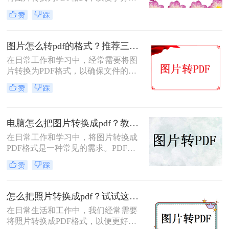
享、打印或归档。那么怎么把图片转
赞
踩
成pdf格式的文件呢？本文将介绍三种
将图片转换为PDF格式的方法，每种
方法都有其特点和适用场景，您可以
图片怎么转pdf的格式？推荐三种实用的方法！
根据自己的需求选择最合适的方式。
在日常工作和学习中，经常需要将图
片转换为PDF格式，以确保文件的格
式和排版保持不变，同时方便分享和
赞
踩
传递。那么图片怎么转PDF的格式
呢？本文将介绍三种将图片转换为
PDF格式的方法。
电脑怎么把图片转换成pdf？教你4种简单的方法！
在日常工作和学习中，将图片转换成
PDF格式是一种常见的需求。PDF格
式具有支持矢量图形、打印格式不走
赞
踩
样、兼容性高、体积小以及支持批注
等特点，使得它成为许多场合的首选
格式。那么电脑怎么把图片转换成pdf
怎么把照片转换成pdf？试试这三个转换方法！
呢？本文将介绍四种常见的图片转
在日常生活和工作中，我们经常需要
PDF的方法。
将照片转换成PDF格式，以便更好地