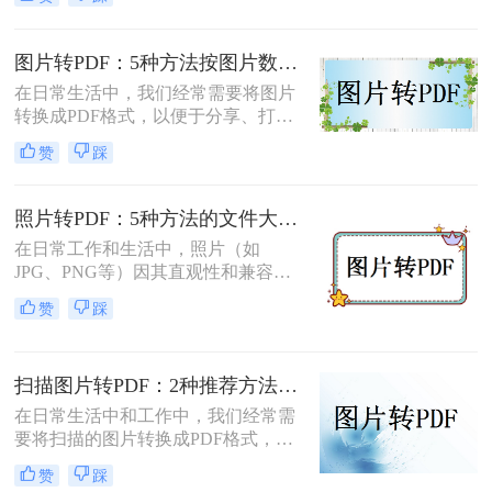
转换为pdf格式呢？本文将介绍两种将
图片转换为PDF格式的方法。
图片转PDF：5种方法按图片数量和文件大小选，大的别用在线！
在日常生活中，我们经常需要将图片
转换成PDF格式，以便于分享、打印
或存档。那么图片如何转换成pdf呢？
赞
踩
本文将介绍几种将图片转换成PDF的
方法，以帮助您选择最适合自己的转
换方式。
照片转PDF：5种方法的文件大小限制和画质保留实测！
在日常工作和生活中，照片（如
JPG、PNG等）因其直观性和兼容性
被广泛使用。然而，在需要整合多张
赞
踩
照片、提高安全性或便于打印时，将
照片转换为PDF文档成为常见需求。
那么如何把照片转换成pdf格式呢？本
扫描图片转PDF：2种推荐方法的清晰度调优和文件压缩！
文将详细介绍5种将照片转换为PDF的
常用高效方法，帮助用户根据需求选
在日常生活中和工作中，我们经常需
择最适合的方案。
要将扫描的图片转换成PDF格式，以
便于文档的管理、共享和打印。那么
赞
踩
扫描图片怎么转换成pdf呢？本文将介