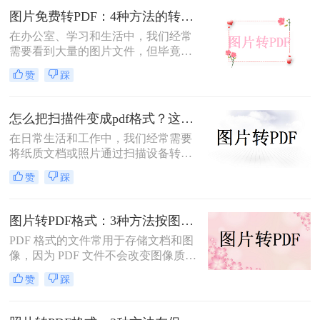
图片免费转PDF：4种方法的转换速度和画质损失对比！
在办公室、学习和生活中，我们经常
需要看到大量的图片文件，但毕竟，
一张一张地看照片相对麻烦，所以我
赞
踩
们通常会把照片变成PDF。事实上，
图片到PDF的操作过程非常简单。今
天，我将教你图片转为pdf怎么弄免费
怎么把扫描件变成pdf格式？这三种方法简单又实用！
的。
在日常生活和工作中，我们经常需要
将纸质文档或照片通过扫描设备转化
为数字格式，并进一步将其保存为
赞
踩
PDF文件，以便于分享、存储和查
阅。那么怎么把扫描件变成pdf格式
呢？本文将介绍三种将扫描件转换成
图片转PDF格式：3种方法按图片来源（手机/相机/截图）选！
PDF格式的方法。
PDF 格式的文件常用于存储文档和图
像，因为 PDF 文件不会改变图像质
量、版本或格式，而且可以在任何设
赞
踩
备之间轻松传输。如果你想将一些图
片文件（如 JPG、PNG、BMP 等）合
并成一个 PDF 文件，本文将介绍图片