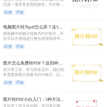
式是一项非常实用的操作。PDF格式
因其跨平台兼容性、格式固定性和易
赞
踩
于分享打印等特点，被广泛应用于各
种正式文件的传输与存储。那么图片
怎么转换成pdf格式呢？本文将介绍三
电脑图片转为pdf怎么弄？这3种方法值得尝试！
种将图片转换成PDF格式的方法。
将电脑中的图片转换为PDF格式，不
仅可以方便地进行整合管理和跨平台
查看，还能有效保护图片的原始质量
赞
踩
和隐私信息。那么电脑图片转为pdf怎
么弄呢？本文将介绍三种将电脑图片
转为PDF的方法，帮助您轻松实现图
图片怎么免费转PDF？这四种方法轻松搞定！
片到PDF的转换。
在日常工作、学习和生活中，我们经
常需要将图片转换为PDF格式，以便
于分享、打印或存档。PDF文件因其
赞
踩
跨平台兼容性、保持格式不变以及安
全性高等特点而备受青睐。幸运的
是，现在有许多免费的方法可以将图
图片转PDF小白入门：5种方法从最简单到最专业逐步升级！
片转换为PDF，无需花费任何费用即
可轻松完成转换。那么图片怎么免费
无论是工作文件归档、学习笔记整