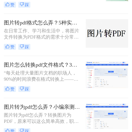
理、证件扫描，还是商业和行政领域
赞
踩
方式，帮助您根据场景灵活选用。
的文档整理、合同协议，这种转换都
能提高数据管理效率、传输效率和安
全性。那么图片转为pdf怎么弄呢？本
图片转pdf格式怎么弄？5种实用的转换方法！
文将介绍三种将图片转换为PDF的方
在日常工作、学习和生活中，将图片
法。
文件转换为PDF格式的需求十分常
见。PDF格式因其跨平台兼容性强、
赞
踩
内容不易篡改、排版稳定等优势，成
为文件共享与存档的首选。那么图片
转pdf格式怎么弄呢？本文将介绍几种
图片怎么转换pdf文件格式？3种高效方法全解析，职场人必备技能！
常见的图片转PDF方法，帮助用户高
“每天处理大量图片文档的职场人，
效完成转换。
90%的时间浪费在格式转换上——这
不是技术问题，而是方法误区。” 作
赞
踩
为深耕办公软件测评多年的博主，小
编发现许多用户仍在用截图拼接的原
始方式处理图片转PDF需求。那么图
图片转为pdf怎么弄？小编亲测5种实用方法，告别繁琐操作！
片怎么转换pdf文件格式呢？本文将揭
图片转为pdf怎么弄？转换图片为
秘三种专业级转换方法，结合实测数
PDF，原来可以这么简单高效，职场
据帮你突破效率瓶颈。
效率提升从此触手可及！“一张图片
赞
踩