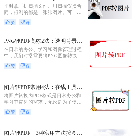
平时拿手机扫描文件、用扫描仪扫合
同，得到的都是一张张图片。可一旦
要发给别人、归档保存或者打印出
赞
踩
来，PDF格式明显更正式、也更方
便。很多人卡在这一步：图片质量还
行，转完PDF却模糊了；十几页的扫
PNG转PDF高效2法：透明背景保留和文件压缩设置！
描件，一页一页转太磨人；还有些涉
在日常的办公、学习和图像管理过程
及隐私的文件，不敢随便往在线工具
中，我们时常需要将PNG图像转换为
里传。
PDF文件。PDF文件格式因其良好的
赞
踩
兼容性、稳定性和在不同设备上显示
的一致性而广受青睐。那么png怎么
转换成pdf呢？本文将介绍二种实现图
图片转PDF常用4法：在线工具、桌面软件、手机APP和打印导出的适用边界！
片转PDF的方法。
将图片转换为PDF格式是日常办公和
学习中常见的需求，无论是为了便于
分享、存储还是打印。那么图片转为
赞
踩
pdf怎么弄呢？本文将介绍几种常用的
图片转PDF的方法，并对每种方法进
行优缺点分析。
图片转PDF：3种实用方法按图片格式（JPG/PNG/BMP）选！