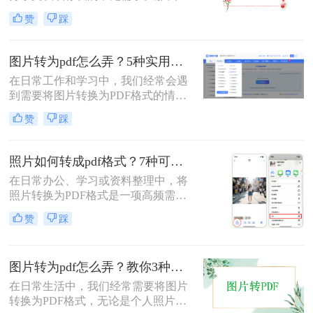
片如何转pdf呢？本文将介绍三种简单
赞
踩
有效的方法，助您快速完成转换。
图片转为pdf怎么弄？5种实用转换方法详解！
在日常工作和学习中，我们经常会遇
到需要将图片转换为PDF格式的情
况。无论是整理证件照片、制作电子
赞
踩
相册，还是将扫描的文档统一格式，
图片转为pdf怎么弄成为了很多人需要
掌握的基本技能。PDF格式具有跨平
照片如何转成pdf格式？7种可靠方法详解！
台兼容性好、文件体积相对较小、易
在日常办公、学习或资料整理中，将
于分享等优点，因此成为文档处理的
照片转换为PDF格式是一项高频需
首选格式。本文将详细介绍5种实用
求。无论是扫描的合同、手写笔记，
的图片转PDF方法，帮助您快速解决
赞
踩
还是拍摄的证件、课件，统一的PDF
转换需求。
格式能确保排版稳定、便于分发和存
档。但面对五花八门的工具，如何选
图片转为pdf怎么弄？教你3种常用转换方法！
择高效、安全且无需付费的方法？本
文将基于实际使用经验，为您梳理7
在日常生活中，我们经常需要将图片
种照片如何转成PDF格式的实用方
转换为PDF格式，无论是个人照片管
案，涵盖手机、电脑、在线及自动化