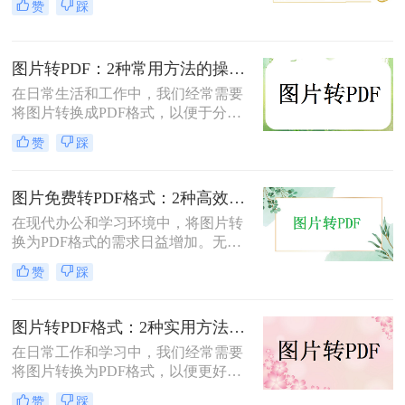
赞
踩
面将介绍两种简单实用的方法，帮助
你将照片轻松转换为PDF文件。
图片转PDF：2种常用方法的操作步骤和格式保留设置！
在日常生活和工作中，我们经常需要
将图片转换成PDF格式，以便于分
享、打印或存档。那么如何把图片转
赞
踩
换成PDF呢？本文将介绍两种常用的
图片转PDF方法。
图片免费转PDF格式：2种高效方法的转换速度和画质损失对比！
在现代办公和学习环境中，将图片转
换为PDF格式的需求日益增加。无论
是为了更好地保存、传输还是打印图
赞
踩
片，PDF格式因其跨平台兼容性和格
式固定性而受到广泛欢迎。那么图片
怎么转换成pdf格式免费呢？本文将介
图片转PDF格式：2种实用方法的关键参数和输出质量对比！
绍两种免费且高效的图片转PDF的方
在日常工作和学习中，我们经常需要
法。
将图片转换为PDF格式，以便更好地
保存、分享和打印。那么如何将图片
赞
踩