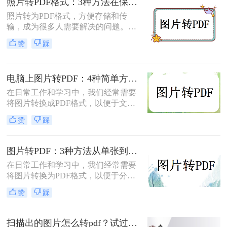
照片转PDF格式：3种方法在保留EXIF信息和画质上的差异！
如何转换为PDF格式。
照片转为PDF格式，方便存储和传
输，成为很多人需要解决的问题。无
论是为了整理相册、备份照片，还是
赞
踩
为了表格化、合并分享，PDF格式都
是一个理想的选择。那么如何将照片
转为pdf格式呢？本文将为您介绍几种
电脑上图片转PDF：4种简单方法的操作步骤和DPI设置！
简单而快速的方法，帮助您轻松实现
照片转PDF的操作。
在日常工作和学习中，我们经常需要
将图片转换成PDF格式，以便于文件
的传输、存储和打印。那么电脑上怎
赞
踩
么图片转pdf呢？本文将介绍三种在电
脑上将图片转换为PDF的方法，帮助
您根据不同的需求选择最合适的方
图片转PDF：3种方法从单张到批量转换的操作差异！
法。
在日常工作和学习中，我们经常需要
将图片转换为PDF格式，以便于分
享、打印和存档。那么图片怎么转pdf
赞
踩
呢？本文将介绍三种常用的将图片转
换为PDF格式的方法，帮助您根据不
同的需求选择最合适的方式。
扫描出的图片怎么转pdf？试过好用的几个办法！