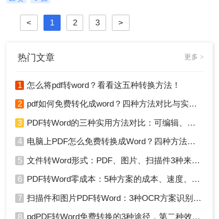
秒变PDF文档？是的，你没听错！”作
为从事电脑办公软件测评多年的博
<
1
2
3
>
主，小编深知职场办公人群对高效转
换工具的渴求，今天就分享超实用方
法，帮你轻松解决图片转pdf难题。
热门文章
更多 >
1
怎么将pdf转word？看看这五种转换方法！
2
pdf如何免费转化成word？四种方法对比与实操指南（附详细表格）
3
PDF转Word的三种实用方法对比：可编辑、保格式、避风险！
4
电脑上PDF怎么免费转换成Word？四种方法对比与实操指南（附详细表格）!
5
文件转Word形式：PDF、图片、扫描件3种来源分别怎么处理！
6
PDF转Word零成本：5种方案的成本、速度、精度对比！
7
扫描件和图片PDF转Word：3种OCR方案识别率实测！
8
pdPDF转Word免费转换的3种途径，第二种效率最高！