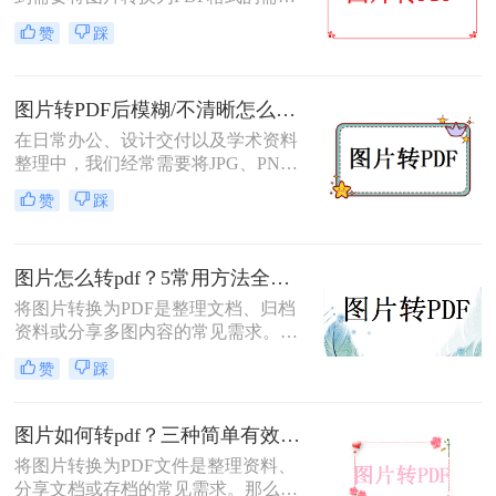
求。无论是为了方便存档、分享或打
赞
踩
印，将图片转换为PDF格式是一项很
常见的操作。那么图片转pdf格式怎么
弄免费呢？在本文中，我将介绍五种
图片转PDF后模糊/不清晰怎么办？三种有效方法帮你解决！
简便方法来帮助您免费将图片转换为
PDF格式。
在日常办公、设计交付以及学术资料
整理中，我们经常需要将JPG、PNG
等格式的图片合并转换为PDF文档。
赞
踩
然而，许多用户都遇到过这样一个令
人头疼的问题：明明原图在电脑上查
看非常清晰，转换生成的PDF文件却
图片怎么转pdf？5常用方法全攻略！
变得模糊、边缘出现锯齿，甚至无法
进行高质量的打印。面对图片转PDF
将图片转换为PDF是整理文档、归档
后模糊/不清晰怎么办这一难题，很多
资料或分享多图内容的常见需求。那
人往往束手无策。
么图片怎么转pdf呢？本文系统梳理5
赞
踩
类主流方法，助你快速实现图片转
PDF。
图片如何转pdf？三种简单有效的方法分享！
将图片转换为PDF文件是整理资料、
分享文档或存档的常见需求。那么图