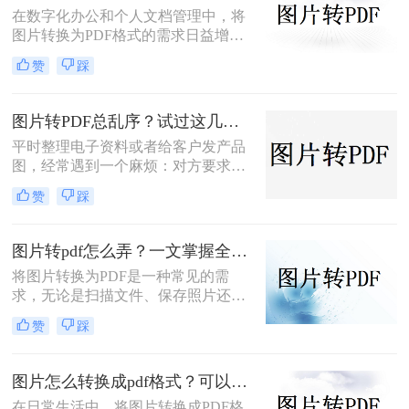
在数字化办公和个人文档管理中，将
图片转换为PDF格式的需求日益增
长。PDF（Portable Document
赞
踩
Format）因其跨平台兼容性、不易变
形的特点，广泛应用于文档保存和共
享。那么如何把图片转换成PDF呢？
图片转PDF总乱序？试过这几个方法后顺手多了
本文将介绍几种实用的方法来帮助您
平时整理电子资料或者给客户发产品
完成图片到PDF的转换。
图，经常遇到一个麻烦：对方要求把
一堆零散的图片打包成一个完整的
赞
踩
PDF文件。如果一张张发过去，不仅
显得不专业，还容易漏掉或者顺序搞
混。很多朋友一搜“图片转pdf怎么
图片转pdf怎么弄？一文掌握全平台方法！
弄”，出来一堆复杂的教程，其实只
将图片转换为PDF是一种常见的需
要找对工具，这事儿非常简单。本文
求，无论是扫描文件、保存照片还是
就按大家最常用的场景（在线免安
整理资料，PDF格式都能更好地保证
装、批量处理、手机自带功能）整理
赞
踩
内容的完整性和兼容性。那么图片转
了几个亲测好用的办法，帮你轻松搞
pdf怎么弄呢？本文将介绍电脑、手
定格式转换的烦恼。
机、在线工具等多种转换方法，总有
图片怎么转换成pdf格式？可以尝试这三种方法！
一种适合你！
在日常生活中，将图片转换成PDF格