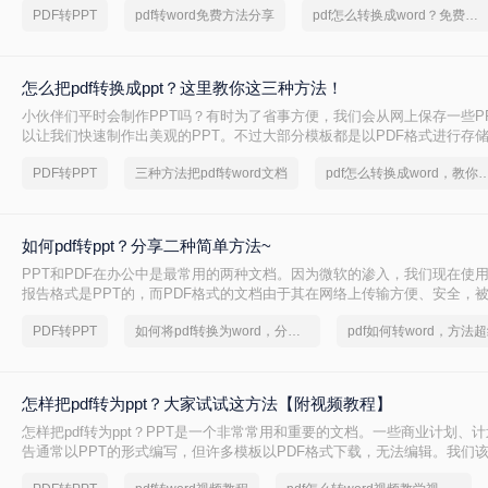
PDF转PPT
pdf转word免费方法分享
pdf怎么转换成word？免费方法合集整理
给大家讲讲。
怎么把pdf转换成ppt？这里教你这三种方法！
小伙伴们平时会制作PPT吗？有时为了省事方便，我们会从网上保存一些P
以让我们快速制作出美观的PPT。不过大部分模板都是以PDF格式进行存
可以保留文件的格式排版。如果我们想要使用这些模板的话，就需要先将PD
PDF转PPT
三种方法把pdf转word文档
pdf怎么转换成word，教你
如何pdf转ppt？分享二种简单方法~
PPT和PDF在办公中是最常用的两种文档。因为微软的渗入，我们现在使
报告格式是PPT的，而PDF格式的文档由于其在网络上传输方便、安全，
是，这两个人由于办公需要经常需要转换，因而给我们的工作带来很大不便。
PDF转PPT
如何将pdf转换为word，分享一种简单的方法
转ppt？将pdf转ppt简单方法其实并不难下面就来看看吧。
怎样把pdf转为ppt？大家试试这方法【附视频教程】
怎样把pdf转为ppt？PPT是一个非常常用和重要的文档。一些商业计划、
告通常以PPT的形式编写，但许多模板以PDF格式下载，无法编辑。我们
易，只要把pdf转为ppt！以下是一个在线直接将pdf转ppt的好方法，让我