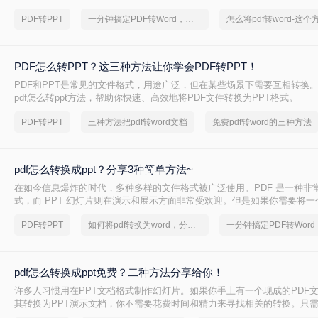
好的操作，需要使用PDF数据中的一些内容，但是如果不能直接复制，就要
PDF转PPT
一分钟搞定PDF转Word，这2种简单方法，任意选择
PPT。那么，pdf怎么转成ppt呢？接下来分享三种文件格式转换方案。让
PDF怎么转PPT？这三种方法让你学会PDF转PPT！
PDF和PPT是常见的文件格式，用途广泛，但在某些场景下需要互相转换
pdf怎么转ppt方法，帮助你快速、高效地将PDF文件转换为PPT格式。
PDF转PPT
三种方法把pdf转word文档
免费pdf转word的三种方法
pdf怎么转换成ppt？分享3种简单方法~
在如今信息爆炸的时代，多种多样的文件格式被广泛使用。PDF 是一种非
式，而 PPT 幻灯片则在演示和展示方面非常受欢迎。但是如果你需要将一个
换为 PPT 幻灯片格式，那么pdf怎么转换成ppt呢？本文将为你详细介绍
PDF转PPT
如何将pdf转换为word，分享一种简单的方法
pdf怎么转换成ppt免费？二种方法分享给你！
许多人习惯用在PPT文档格式制作幻灯片。如果你手上有一个现成的PDF
其转换为PPT演示文档，你不需要花费时间和精力来寻找相关的转换。只
作。就可以轻松的将pdf怎么转换成ppt免费，pdf转换成ppt文件具体要怎