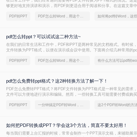
在日常工作中，我们经常遇到需要将PDF文件转换为PPT格式的情况。这是
够更好地支持演讲和演示，而PDF则更适合用于阅读和分享。在这篇文章
PDF如何转ppt方法，帮助你轻松地将PDF转换为PPT。
PDF转PPT
PDF怎么转Word，用这个方法试试
pdf怎么转ppt？可以试试这二种方法~
在我们的日常生活和工作中，PDF和PPT是两种常见的文档格式。有时候，
文件转换为PPT格式，以便在演示或会议中使用。下面将介绍几种常用的pdf
法。
PDF转PPT
PDF怎么转Word，用这个方法试试
有什么方法可以pdf转wo
pdf怎么免费转ppt格式？这2种转换方法了解一下！
PDF怎么免费转PPT格式？将PDF文件转换为PPT格式是一种常见的需求，
文件可以方便地进行演示和编辑。然而，一些转换工具可能需要付费或购
一些用户来说可能不切实际。本文将介绍几种免费将PDF文件转换为PPT
PDF转PPT
一分钟搞定PDF转Word，这2种简单方法，任意选择
您实现这一目标。
如何把PDF转换成PPT？学会这3个方法，简直不要太好用！
每当我们需要上台汇报的时候，常常会制作一个PPT演示文稿，来辅助展