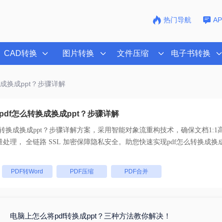
热门导航
A
CAD转换
图片转换
文件压缩
电子书转换
换成换成ppt？步骤详解
pdf怎么转换成换成ppt？步骤详解
么转换成换成ppt？步骤详解
方案，采用智能对象流重构技术，确保文档1:1
乱码。支持一键批量处理， 全链路 SSL 加密保障隐私安全。助您快速实现
pdf怎么转换成换
。
：
PDF转Word
PDF压缩
PDF合并
电脑上怎么将pdf转换成ppt？三种方法教你解决！