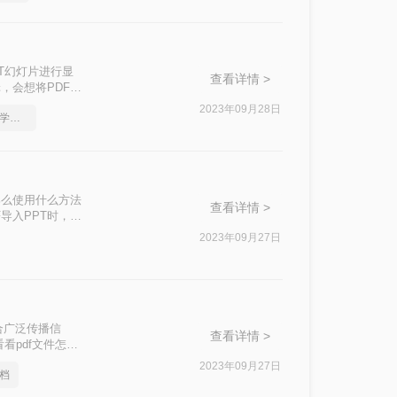
PT幻灯片进行显
查看详情 >
，会想将PDF文
2023年09月28日
pdf转word在线转换，想学的小伙伴看过来
那么使用什么方法
查看详情 >
导入PPT时，我
，能够快速有效的
2023年09月27日
适合广泛传播信
查看详情 >
看pdf文件怎么
2023年09月27日
文档