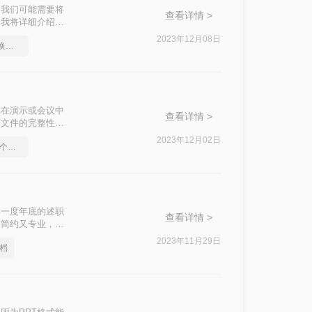
，我们可能需要将
查看详情 >
，我将详细介绍几
2023年12月08日
电脑上如何将pdf文件转换成word文档格式
便在演示或会议中
查看详情 >
护文件的完整性和
。
2023年12月02日
pdf怎么转换成word，这个方法很简单
年一度年底的述职
查看详情 >
要简约又专业，又
想到的，肯定就是
2023年11月29日
文档
能看不能用，就很
胞。