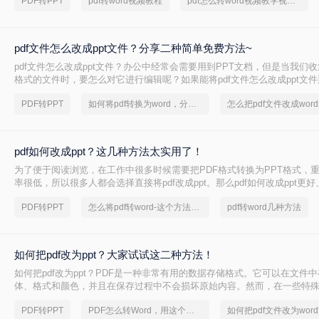
PDF转PPT
pdf转word视频教程
pdf怎么转word视频教学视频教程
图文教程。
pdf文件怎么改成ppt文件？分享二种简单免费方法~
pdf文件怎么改成ppt文件？办公中经常会需要用到PPT文档，但是当我们收
格式的文件时，要怎么对它进行编辑呢？如果能将pdf文件怎么改成ppt文
的了，我们可以实现pdf转ppt吗？当然是可以的，下面就来教你一招，看
PDF转PPT
如何将pdf转换为word，分享一种简单的方法
怎么把pdf文件改成wor
吧。
pdf如何改成ppt？这几种方法太实用了！
为了便于阅读浏览，在工作中很多时候需要把PDF格式转换为PPT格式，重
率很低，所以很多人都会选择直接将pdf改成ppt。那么pdf如何改成ppt更
和大家分享一些可以直接把PDF转化为PPT文档的好方法。一起来看看吧
PDF转PPT
怎么将pdf转word-这个方法太好用了
pdf转word几种方法
如何把pdf改为ppt？大家试试这二种方法！
如何把pdf改为ppt？PDF是一种非常有用的数据存储格式。它可以在文件
体、格式和颜色，并且在保存过程中不会损坏原始内容。然而，在一些特殊
转换为PPT，但由于找不到合适的方法，我们感到苦恼。那么，将PDF转换
PDF转PPT
PDF怎么转Word，用这个方法试试
如何把pdf文件改为wor
什么?接下来分享一些容易学习的方法。让我们看看。