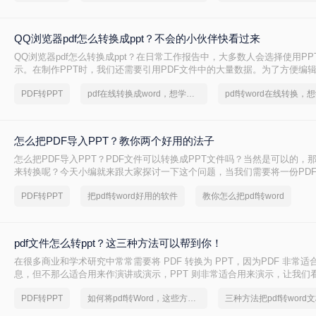
QQ浏览器pdf怎么转换成ppt？不会的小伙伴快看过来
QQ浏览器pdf怎么转换成ppt？在日常工作报告中，大多数人会选择使用P
示。在制作PPT时，我们还需要引用PDF文件中的大量数据。为了方便编辑
件转换为PPT。那么pdf怎么转换成ppt？下面就来给大家介绍一下方法。
PDF转PPT
pdf在线转换成word，想学的小伙伴看过来
怎么把PDF导入PPT？教你两个好用的法子
怎么把PDF导入PPT？PDF文件可以转换成PPT文件吗？当然是可以的，
来转换呢？今天小编就来跟大家探讨一下这个问题，当我们需要将一份PDF
们可以使用专业的PDF转换器进行转换，下面就给大家介绍一款转转大师
PDF转PPT
把pdf转word好用的软件
教你怎么把pdf转word
帮助我们PDF转PPT。
pdf文件怎么转ppt？这三种方法可以帮到你！
在很多商业和学术研究中常常需要将 PDF 转换为 PPT，因为PDF 非常
息，但不那么适合用来作演讲或演示，PPT 则非常适合用来演示，让我们看
转ppt的方法。
PDF转PPT
如何将pdf转Word，这些方法可以帮到你
三种方法把pdf转word