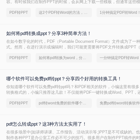
容。有时候我们在制作PPT的时候，会从网上下载一些模板，但通常这些模
式，所以我们需要先将PDF转换成PPT才能进行编辑。那你们知道如何把PD
PDF转PPT
这2个PDF转Word的方法，高效率转换，排版不乱码！
吗？有需要将PDF转换成PPT的小伙伴，接下来就给你们分享几个人不错
如何将pdf转换成ppt？分享3种简单方法！
在如今数字化的时代，PDF（Portable Document Format）文件成为
式。然而，在进行演示或编辑时，我们可能更需要将PDF文件转换成PPT（Pow
式。本文将为您详细介绍如何将pdf转换成ppt的方法，帮助您在工作和学
PDF转PPT
如何将pdf转换为word，分享一种简单的方法
文件。
哪个软件可以免费pdf转ppt？分享四个好用的转换工具！
你知道哪个软件可以免费pdf转ppt吗？和PDF相关的软件，小编这里有很
转换格式的，小编只推荐这几款！不仅能将PDF一键转换成Word、PPT，
版和原文相同，图片画质依旧清晰！
PDF转PPT
pdf转word免费的软件哪个好用
pdf怎么转成ppt？这3种方法太实用了！
在很多场景中(如讲师讲课、工作报告、活动演示等;)PPT是不可或缺的。
制作各种PPT是办公室工作必不可少的技巧。很多用户在制作PPT稿件的