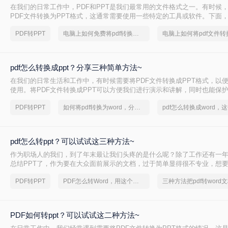
在我们的日常工作中，PDF和PPT是我们最常用的文件格式之一。有时候
PDF文件转换为PPT格式，这通常需要使用一些特定的工具或软件。下面
种电脑上怎么将pdf转换成ppt的方法。
PDF转PPT
电脑上如何免费将pdf转换成word
pdf怎么转换成ppt？分享三种简单方法~
在我们的日常生活和工作中，有时候需要将PDF文件转换成PPT格式，以
使用。将PDF文件转换成PPT可以方便我们进行演示和讲解，同时也能保
准确性。本文将介绍几种常见pdf怎么转换成ppt方法，并分析它们的优缺点
PDF转PPT
如何将pdf转换为word，分享一种简单的方法
pdf怎么转ppt？可以试试这三种方法~
作为职场人的我们，到了年末最让我们头疼的是什么呢？除了工作还有一
总结PPT了，作为要在大众面前展示的文档，过于简单显得很不专业，想
得浪费很多时间和精历时，想要快速完美的完成PPT的制作，大家第一个
PDF转PPT
PDF怎么转Word，用这个方法试试
三种方法把pdf转word
模板套用啦，但是现在从网络上下载的PPT文档，多数都是PDF格式，只
难搞，下面和大家分享两个超省时间的pdf怎么转ppt方法，拯救大家的脑细
PDF如何转ppt？可以试试这二种方法~