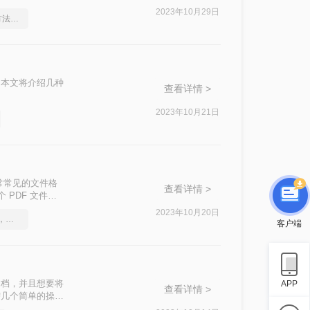
把PDF转换成
2023年10月29日
怎么将pdf转word-这个方法太好用了
我们来看看。
。本文将介绍几种
查看详情 >
2023年10月21日
常常见的文件格
查看详情 >
 PDF 文件转
几种有效的方法。
2023年10月20日
一分钟搞定PDF转Word，这2种简单方法，任意选择
客户端
文档，并且想要将
APP
查看详情 >
需几个简单的操
么做呢？下面就来