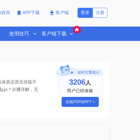
登录
注册
PI咨询
APP下载
客户端
使用技巧
客户端下载
实时引擎统计
3206
人
高保真还原且排版不
成ppt？步骤详解
，无
用户已经体验
在线PDF转PPT >