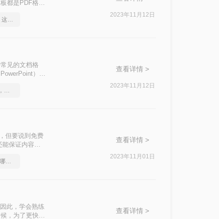
板都是PDF格
F转换成PPT
2023年11月12日
1分钟搞定PDF转Word！这2个方法，一定要收好！
的方法。
了一种常见的文档格
查看详情 >
erPoint）格
习中高效利用这些
2023年11月12日
一分钟搞定PDF转Word，这2种简单方法，任意选择
多，但要说到免费
查看详情 >
还能保证内容排
2023年11月01日
免费pdf转word转换软件哪个好用
也因此，学会熟练
查看详情 >
时候，为了更快更