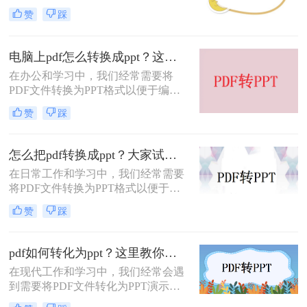
演示或报告中更好地展示内容。虽然
赞
踩
PDF格式具有优秀的可读性和兼容
性，但在需要编辑和修改内容时，
PPT格式则更为灵活和方便。那么pdf
电脑上pdf怎么转换成ppt？这里教你这4种方法！
怎么转换成ppt呢？下面将介绍三种将
在办公和学习中，我们经常需要将
PDF转换为PPT的方法，帮助你轻松
PDF文件转换为PPT格式以便于编辑
实现这一需求。
和展示。虽然PDF文件的兼容性很
赞
踩
高，但当我们需要修改或重新组织内
容时，PPT格式则更加灵活。那么电
脑上pdf怎么转换成ppt呢？以下是四
怎么把pdf转换成ppt？大家试试这三种方法！
种在电脑上将PDF转换为PPT的方
在日常工作和学习中，我们经常需要
法。
将PDF文件转换为PPT格式以便于演
示和讲解。PDF格式的文件虽然便于
赞
踩
阅读，但缺乏PPT的交互性和动态
性。那么怎么把pdf转换成ppt呢？本
文将介绍几种常见的PDF转PPT的方
pdf如何转化为ppt？这里教你这三种方法！
法，并推荐一些实用的转换工具，帮
在现代工作和学习中，我们经常会遇
助您轻松完成这一任务。
到需要将PDF文件转化为PPT演示文
稿的情况。PDF格式的文件在保留文