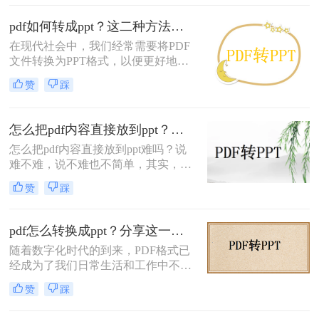
互式编辑，且其格式固定，不利于内
容的修改和重新组织。因此，将PDF
pdf如何转成ppt？这二种方法太实用了！
转换为PPT（PowerPoint）格式，可以
在现代社会中，我们经常需要将PDF
使得内容更加易于编辑和呈现。那么
文件转换为PPT格式，以便更好地展
PDF如何转为PPT呢？本文将介绍几
示和分享。无论是在学校、工作还是
种将PDF转为PPT的方法。
赞
踩
日常生活中，转换PDF到PPT格式的
需求越来越多。那么，pdf如何转成
ppt呢？本文将为大家介绍几种常用的
怎么把pdf内容直接放到ppt？二种简单而有效的方法！
方法，以及一些实用的工具推荐。
怎么把pdf内容直接放到ppt难吗？说
难不难，说不难也不简单，其实，只
要知道了怎么转换就不难，很多人觉
赞
踩
得#other#难，其实是因为没有找到好
用的转换软件，觉得转换出来的质量
不好所以才觉得难，但是当你遇到专
pdf怎么转换成ppt？分享这一个实用方法给大家！
业又好用的PDF转换软件时就不会这
随着数字化时代的到来，PDF格式已
么想了，今天就给大家推荐一款—转
经成为了我们日常生活和工作中不可
转大师PDF转换器，经济实惠又好
或缺的一部分。然而，有时候我们需
用，下面一起来看看吧。
赞
踩
要将PDF文件转换为PPT格式，以便
更方便地编辑和展示内容。在本篇文