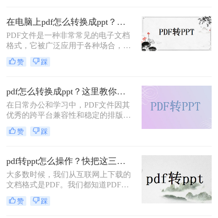
PPT文件更具优势。那么，pdf怎么转
换成ppt呢？接下来，我将向大家介绍
在电脑上pdf怎么转换成ppt？来试试这三个方法！
三种简便有效的方法，帮助你快速完
PDF文件是一种非常常见的电子文档
成这一转换过程。
格式，它被广泛应用于各种场合，包
括商业、教育和个人使用。而PPT文
赞
踩
件则是一种用于演示和展示的文件格
式，常常用于演讲、培训和会议等场
合。如果你有一个PDF文件，想要将
pdf怎么转换成ppt？这里教你这二种方法！
其转换为PPT文件，以便更好地展示
在日常办公和学习中，PDF文件因其
和演示内容，那么你来对地方了。在
优秀的跨平台兼容性和稳定的排版效
本文中，我将教给你在电脑上pdf怎么
果而广受欢迎。然而，当需要将这些
转换成ppt的方法。
赞
踩
PDF文件转换为PPT文件进行演示或
分享时，很多人可能会感到困惑。本
文将为您详细介绍PDF怎么转换成
pdf转ppt怎么操作？快把这三个方法学起来！
PPT的几种方法，并附上一些实用的
大多数时候，我们从互联网上下载的
技巧，帮助您轻松完成这一转换过
文档格式是PDF。我们都知道PDF文
程。
件不容易编辑。如果我们想编辑，我
赞
踩
们必须将其转换为其他格式。PPT文
档是我们工作和学习中常见的文档，