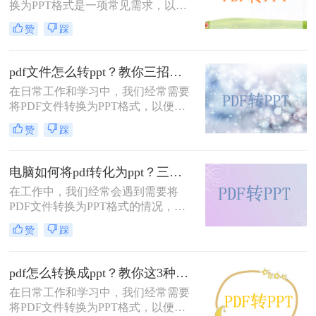
换为PPT格式是一项常见需求，以便
程，并探讨几种常用的转换方法。
更好地进行演示和编辑。由于PDF文
赞
踩
件的广泛应用和PPT的演示优势，掌
握这一转换技巧对于提升工作效率至
关重要。本文将详细介绍电脑上怎么
pdf文件怎么转ppt？教你三招，轻松转换！
将pdf转换成ppt的几种方法。
在日常工作和学习中，我们经常需要
将PDF文件转换为PPT格式，以便于
进行演示和分享。PDF文件通常包含
赞
踩
固定的页面布局和格式，而PPT则更
适合于动态展示和编辑。那么pdf文件
怎么转ppt呢？下面将详细介绍几种常
电脑如何将pdf转化为ppt？三种pdf转ppt的简单方法，轻松解决
用的PDF转PPT的方法，帮助您轻松
在工作中，我们经常会遇到需要将
实现这一转换。
PDF文件转换为PPT格式的情况，特
别是需要进行演示或编辑时。那么电
赞
踩
脑如何将pdf转化为ppt呢？下面我们
来分享一些简单而高效的方法，帮助
你快速将PDF文件转为PPT，节省宝
pdf怎么转换成ppt？教你这3种转换方法！
贵的时间。
在日常工作和学习中，我们经常需要
将PDF文件转换为PPT格式，以便在