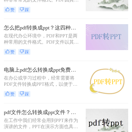
好的稳定性和版面保持能力，常被用
赞
踩
于文档的分享和存档；而PPT则因其
丰富的展示效果和交互性，成为了演
示和讲解的首选。然而，在实际应用
怎么把pdf转换成ppt？这四种方法推荐大家使用！
中，我们常常需要将PDF文件转换为
在现代办公环境中，PDF和PPT是两
PPT格式，以便更好地进行编辑和演
种常用的文件格式。PDF文件以其跨
示。那么PDF如何转ppt呢？本文将详
平台、不易被篡改的特性在文档传递
细介绍PDF转PPT的几种常用方法，
赞
踩
中占据重要地位，而PPT则以其直
帮助您高效实现文档格式转换。
观、生动的特点在演示汇报中独领风
骚。然而，有时候我们需要将PDF中
电脑上pdf怎么转换成ppt免费？这二种方法可以帮到你！
的内容转换成PPT格式，以便进行编
在办公或学习过程中，经常需要将
辑和演示。那么怎么把PDF转换成
PDF文件转换成PPT格式，以便于编
PPT呢？本文将为您介绍几种实用的
辑和展示。尽管市面上有很多付费的
方法，帮助您轻松实现PDF到PPT的
赞
踩
转换工具，但其实也存在一些免费的
转换。
方法可以实现这一需求。那么电脑上
PDF怎么转换成PPT免费呢？下面将
pdf文件怎么转换成ppt文件？三个简单方法分享给你！
介绍两种在电脑上免费将PDF转换成
在工作中我们经常会用到PPT来作为
PPT的方法。
演讲的文件，PPT在演示方面也具有