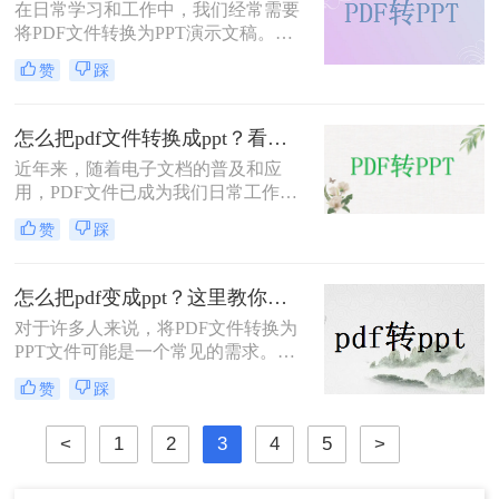
在日常学习和工作中，我们经常需要
职场的朋友来说，可能还不知道怎么
将PDF文件转换为PPT演示文稿。
pdf转ppt，但是不用担心，格式转换
PDF文件因其稳定性和兼容性而广泛
并不是很难的操作，只要有好的工具
赞
踩
用于文档共享和打印，而PPT则是一
就可以完成，下面来演示一遍。
种强大的演示工具，允许用户创建动
态和交互式的演示文稿。本文将详细
怎么把pdf文件转换成ppt？看了就能学会的三种转换方法！
介绍怎么把pdf转为ppt ，并提供一些
近年来，随着电子文档的普及和应
实用的转换技巧。
用，PDF文件已成为我们日常工作中
最常见的文档格式之一。然而，有时
赞
踩
我们会遇到将PDF文件转换为PPT文
件的需求。比如，在做演示文稿或进
行教学培训时，PPT文件更加灵活多
怎么把pdf变成ppt？这里教你这二种方法！
样，能够更好地展示内容和交流信
对于许多人来说，将PDF文件转换为
息。那么，怎么把pdf文件转换成ppt
PPT文件可能是一个常见的需求。不
呢？接下来，让我为你详细介绍一
管是为了演示、教育目的还是为了进
下。
赞
踩
行编辑和修改，将PDF转换为PPT可
以提供更大的灵活性和编辑方便性。
<
1
2
3
4
5
>
在本文中，我们将介绍二种简单高效
的方法，帮助您将PDF文件转换为
PPT，并解决怎么把pdf变成ppt的问