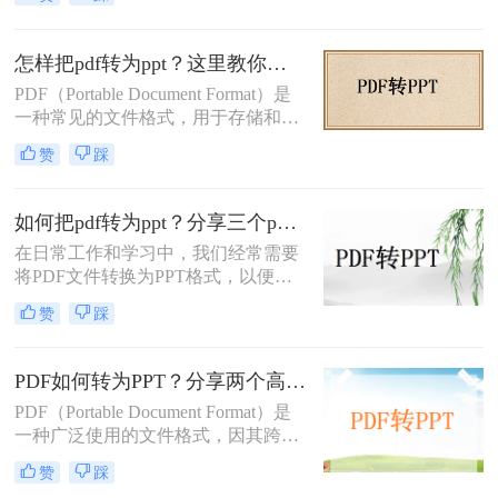
者分享资料，PDF转PPT都是一项相
当实用的技能。那么怎么样把pdf转为
ppt呢？本文将为大家介绍三种简单、
怎样把pdf转为ppt？这里教你这二种方法！
有效的方法，帮助您快速将PDF转换
PDF（Portable Document Format）是
为PPT，提高工作效率。
一种常见的文件格式，用于存储和传
输电子文档。而PPT（PowerPoint）则
赞
踩
是一种常用的演示文稿格式，广泛应
用于各类演示、报告和培训中。有时
候，我们需要将PDF转换为PPT以便
如何把pdf转为ppt？分享三个pdf转ppt的方法！
更方便地编辑和演示。那么，怎样把
在日常工作和学习中，我们经常需要
pdf转为ppt呢？下面将为您详细介
将PDF文件转换为PPT格式，以便在
绍。
演示或教学中使用。那么如何把pdf转
赞
踩
为ppt呢？本文将介绍三种不同的方
法，帮助你轻松实现PDF到PPT的转
换。
PDF如何转为PPT？分享两个高效精准的方法!
PDF（Portable Document Format）是
一种广泛使用的文件格式，因其跨平
台、跨设备的特性，PDF文档常用于
赞
踩
分享和打印。然而，PDF并不支持交