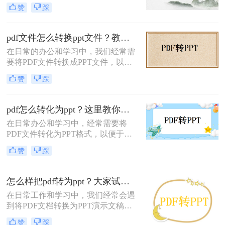
很大的优势，可以很方便的向客户展
赞
踩
示产品的优势和特点，不过，我们工
作中并不是所有文件都是PPT格式
的，如果你接到一份PDF格式的文
pdf文件怎么转换ppt文件？教你这四种快速转换cad的方法！
件，需要将其转换成PPT格式的文
在日常的办公和学习中，我们经常需
档，你会怎么做呢？新建一个PPT，
要将PDF文件转换成PPT文件，以便
把内容搬过去吗？还是直接转换呢？
更好地进行演示和讲解。PDF格式的
如果想要简单快速的解决，最好的方
赞
踩
文件虽然方便阅读和分享，但其在编
法就是pdf文件怎么转换成ppt文件，
辑和修改方面存在局限。相比之下，
没错，两种不同的格式可以进行转
PPT文件则更适合用于制作幻灯片并
换，
pdf怎么转化为ppt？这里教你这三种方法！
进行演示。那么PDF文件怎么转换
在日常办公和学习中，经常需要将
PPT文件呢？本文将介绍四种将PDF
PDF文件转化为PPT格式，以便于更
文件转换为PPT文件的方法，帮助您
好地进行演示和编辑。PDF文件虽然
轻松实现这一转换过程。
赞
踩
方便阅读，但在编辑和制作幻灯片方
面却有所限制。而PPT文件则更适合
于制作和展示演示文稿。那么PDF怎
怎么样把pdf转为ppt？大家试试这三种方法！
么转化为PPT呢？接下来，本文将介
在日常工作和学习中，我们经常会遇
绍三种将PDF转化为PPT的方法，帮
到将PDF文档转换为PPT演示文稿的
助您轻松实现格式转换。
需求。无论是为了方便演示、编辑或
赞
踩