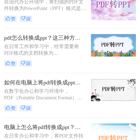
​在现代办公环境中，将扫描的PDF文
件转换为PowerPoint（PPT）格式是一
项常见的需求，特别是在准备演示文
赞
踩
稿或报告时。那么扫描文件pdf怎么转
ppt呢？以下将详细介绍几种常用的转
换方法。
pdf怎么转换成ppt？这三种方法快来了解一下！
在日常工作和学习中，经常需要将
PDF格式的文档转换为
PPT（PowerPoint演示文稿）格式，以
赞
踩
便进行更有效的演示和分享。PDF文
件以其出色的跨平台兼容性和内容稳
定性而广受欢迎，但在需要进行动态
如何在电脑上将pdf转换成ppt？大家试试这二种方法！
展示时，PPT则显得更为合适。那么
在数字化办公和学习环境中，
pdf怎么转换成ppt呢？本文将详细介
PDF（Portable Document Format）因
绍几种将PDF转换为PPT的实用方
其良好的兼容性和稳定性，成为了广
法，帮助读者轻松完成转换任务。
赞
踩
泛使用的文件格式。然而，当需要进
行演示或进一步编辑时，将PDF转换
为PPT（PowerPoint演示文稿）格式就
电脑上怎么将pdf转换成ppt？这里教你这三种方法！
显得尤为重要。本文将详细介绍如何
在日常办公和学习中，将PDF文件转
在电脑上将pdf转换成ppt的转换过