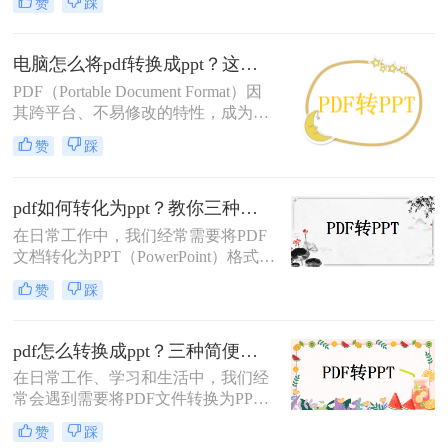
赞
踩
档格式和内容稳定性方面有着独特的
优势，而PPT演示文稿则更适合展示
和演示内容。因此，掌握pdf如何转化
电脑怎么将pdf转换成ppt？这三个方法你一定需要！
为ppt对于提高工作效率和分享文档内
PDF（Portable Document Format）因
容至关重要。
其跨平台、不易修改的特性，成为了
广泛使用的文件格式。然而，在某些
赞
踩
情况下，我们可能希望将PDF内容转
换为PPT（PowerPoint）格式，以便进
行演示或编辑。本文将详细介绍电脑
pdf如何转化为ppt？教你三种超简单方法！
怎么将pdf转换成ppt。
在日常工作中，我们经常需要将PDF
文档转化为PPT（PowerPoint）格式以
便于演示或讲解。尽管PDF格式以其
赞
踩
高度的可移植性和阅读稳定性著称，
但在需要编辑或修改内容时，PPT格
式往往更为方便。那么PDF如何转化
pdf怎么转换成ppt？三种简便有效的方法分享
为PPT呢？本文将详细介绍几种将
在日常工作、学习和生活中，我们经
PDF转化为PPT的方法，帮助读者轻
常会遇到需要将PDF文件转换为PPT
松完成这一转换过程。
文件的情况。PDF文件适合用于保存
赞
踩
和传递文档，但在展示和演示方面，