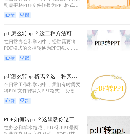
到需要将PDF文件转换为PPT格式的
情况，以便更好地进行演示和讲解。
赞
踩
那么PDF转PPT怎么操作呢？本文将
介绍四种常用的PDF转PPT操作方
法，帮助您轻松完成转换任务。
pdf怎么转ppt？这二种方法可以帮到你！
在日常办公和学习中，经常需要将
PDF格式的文档转换为PPT格式，以
便于更好地进行编辑、展示和分享。
赞
踩
PDF转PPT的过程虽然看似复杂，但
实际上通过合适的方法和工具，可以
轻松实现这一目标。那么pdf怎么转
pdf怎么转ppt格式？这三种实用方法分享给你！
ppt呢？本文将介绍两种常用的PDF转
在日常工作和学习中，我们有时需要
PPT方法，帮助您高效完成格式转
将PDF文件转换为PPT格式，以便更
换。
好地编辑、调整和展示内容。那么
赞
踩
PDF怎么转PPT格式呢？本文将介绍
三种高效的PDF转PPT方法，帮助您
轻松完成转换任务。
PDF如何转ppt？这里教你这三种方法！
在办公和学术领域，PDF和PPT是两
种非常常见的文件格式。PDF因其良