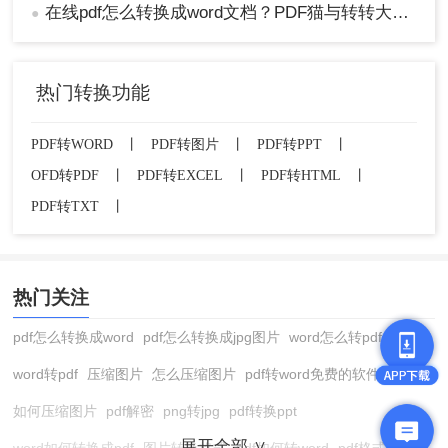
在线pdf怎么转换成word文档？PDF猫与转转大师2种在线工具使用指南与功能对比！
●
热门转换功能
PDF转WORD
丨
PDF转图片
丨
PDF转PPT
丨
OFD转PDF
丨
PDF转EXCEL
丨
PDF转HTML
丨
PDF转TXT
丨
热门关注
pdf怎么转换成word
pdf怎么转换成jpg图片
word怎么转pdf
word转pdf
压缩图片
怎么压缩图片
pdf转word免费的软件
如何压缩图片
pdf解密
png转jpg
pdf转换ppt
展开全部 ∨
word如何转换成pdf
图片转换格式
pdf如何转word
pdf格式转换