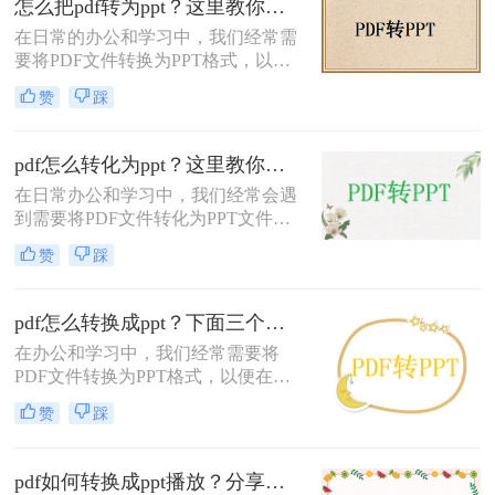
怎么把pdf转为ppt？这里教你这三种方法!！
ppt，以下是pdf转ppt的操作步骤。
在日常的办公和学习中，我们经常需
要将PDF文件转换为PPT格式，以便
更好地进行演示和分享。那么怎么把
赞
踩
pdf转为ppt呢？本文将为你介绍四种
不同的方法，帮助你轻松实现PDF到
PPT的转换。
pdf怎么转化为ppt？这里教你这三种方法！
在日常办公和学习中，我们经常会遇
到需要将PDF文件转化为PPT文件的
情况。这可能是因为PDF文件包含了
赞
踩
我们需要的演示内容，但我们又希望
在PPT中进行更灵活的编辑和展示。
那么PDF怎么转化为PPT呢？以下将
pdf怎么转换成ppt？下面三个方法让你一学就会！
详细介绍几种将PDF转化为PPT的方
在办公和学习中，我们经常需要将
法。
PDF文件转换为PPT格式，以便在演
讲、报告或教学中使用。虽然PDF和
赞
踩
PPT在用途和格式上有所不同，但通
过一些工具和技巧，我们可以实现这
一转换。那么PDF怎么转换成PPT
pdf如何转换成ppt播放？分享三个实用方法解析！
呢？本文将为您介绍三种将PDF转换