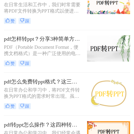
在日常生活和工作中，我们时常需要
为PPT的方法，帮助您轻松应对这一
将PDF文件转换为PPT格式以便进行
需求。
演示或播放。PDF文件虽然方便阅读
赞
踩
和分享，但缺乏PPT的动态演示效果
和交互性。因此，掌握一些将PDF转
换为PPT播放的方法显得尤为重要。
pdf怎样转ppt？分享3种简单方法~
那么PDF如何转换成PPT播放呢？本
PDF（Portable Document Format，便
文将为您介绍三种实用的转换方法，
携文档格式）是一种广泛使用的电子
帮助您轻松实现PDF到PPT的转换并
文档格式，但有时候我们需要将PDF
顺利播放。
赞
踩
转换为PPT（Microsoft PowerPoint）
以便于演示和编辑。那么PDF怎样转
PPT呢？在本文中，我们将介绍三个
pdf怎么免费转ppt格式？这三个方法不容错过！
简单而有效的方法来实现这一目标。
在日常办公和学习中，将PDF文件转
换为PPT格式的需求时常出现。虽然
市面上有许多专业的转换工具，但其
赞
踩
中不乏收费高昂的选项。那么PDF怎
么免费转PPT格式呢？为了满足广大
用户的需求，本文将介绍三种免费的
pdf转ppt怎么操作？这四种转换方法很好用！
方法，帮助您轻松实现PDF到PPT的
在日常办公和学习中，我们经常会遇
转换。