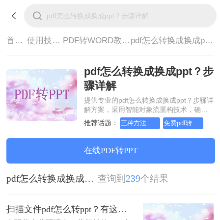
首页>
使用技巧>
PDF转WORD教程>
pdf怎么转换成换成ppt？步骤详解
pdf怎么转换成换成ppt？步
骤详解
提供专业的pdf怎么转换成换成ppt？步骤详
解方案，采用智能对象流重构技术，确保
文档1:1高保真还原且排版不乱码。支持一
推荐话题：
三种方法把pdf转word文档
免费pdf转word的三种方法
键批量处理，全链路 SSL 加密保障隐私安
全。助您快速实现pdf怎么转换成换成ppt？
步骤详解，无需安装，高效办公。
在线PDF转PPT
pdf怎么转换成换成ppt？步骤详解
查询到
239
个结果
扫描文件pdf怎么转ppt？有这三种好方法推荐！