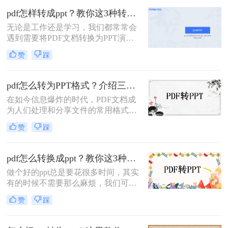
如何pdf转ppt？很多人不知道如何使
pdf怎样转成ppt？教你这3种转换方法！
用pdf转ppt怎么操作。小编今天会教
无论是工作还是学习，我们都常常会
你如何操作。下面一起来看看吧，希
遇到需要将PDF文档转换为PPT演示
望能帮助到大家。
文稿的情况。那么，PDF怎样转成
赞
踩
PPT呢？本文将为大家详细介绍几种
常用的方法，让你轻松完成转换任
务。
pdf怎么转为PPT格式？介绍三种简便而高效的方法！
在如今信息爆炸的时代，PDF文档成
为人们处理和分享文件的常用格式之
一。然而，有时候我们需要将PDF转
赞
踩
换为PPT格式，以方便编辑或演示。
那么PDF怎么转为PPT格式呢？本文
将为您详细介绍三种简便而高效的方
pdf怎么转换成ppt？教你这3种转换方法！
法。
做个好的ppt总是要花很多时间，其实
有的时候不需要那么麻烦，我们可以
自己到网上找一些资料把它转换成ppt
赞
踩
格式就可以了，如果发现的资料正好
是pdf格式那该怎么办？不要紧，下面
我就会教你怎样把pdf怎么转换成