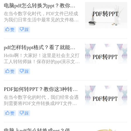
章中，我将向你介绍pdf怎么转换成
电脑pdf怎么转换为ppt？教你两招转换pdf格式！
ppt，希望能对你有所帮助。
在当今数字化时代，PDF文件已经成
为我们日常生活中最常见的文件格式
之一。然而，有时我们可能需要将
赞
踩
PDF文件转换为PPT格式，以便更方
便地编辑和演示。在本文中，我们将
详细介绍电脑pdf怎么转换为ppt，让
pdf怎样转ppt格式？看了就能学会的三种转换办法！
您能够快速、准确地完成转换任务。
Hello啊！大家好！这里是社会主义打
工人转转师妹！保存好的ppt演示文稿
怎么转换成pdf格式呢？ppt是我们经
赞
踩
常用到的，无论是做述职演说还是汇
报工作都离不开ppt。但是在汇报完之
后，我们一般都会习惯把ppt转换成
PDF如何转PPT？教你这3种转换方法！
pdf格式，这样更加方便保存和打印。
在当今数字化的时代，我们经常会遇
那么pdf怎样转ppt格式呢？今天就给
到需要将PDF文件转换成PPT文件的
大家分享几个操作方吧！
情况。无论是学校中的演讲、企业中
赞
踩
的报告，还是个人中的分享，PPT都
是一种非常常见且有效的展示方式。
那么，PDF如何转PPT呢？本文将为
电脑上pdf怎么转换成ppt？值得尝试的二个转换方法！