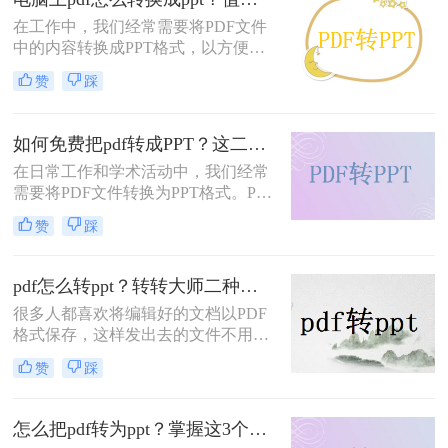
你详细介绍几种简单易行的方法，让
​在工作中，我们经常需要将PDF文件
你轻松应对各种场景。
中的内容转换成PPT格式，以方便演
示和展示。将PDF转换成PPT可以保
赞
踩
留原有的格式和内容，并且能够方便
地添加新的元素和调整布局。那么电
脑上pdf怎么转换成ppt呢？本文将介
如何免费把pdf转成PPT？这二种转换方法了解一下！
绍二种简单易行的方法，帮助您轻松
在日常工作和学术活动中，我们经常
实现PDF到PPT的转换。
需要将PDF文件转换为PPT格式。PPT
格式可以更好地展示内容，便于演讲
赞
踩
和展示。然而，许多在线转换工具需
要付费或限制转换的文件大小。本文
将介绍如何免费把pdf转成PPT，并提
pdf怎么转ppt？转转大师二种转换方法掌握好！
供一些相关的技巧和注意事项。
很多人都喜欢将编辑好的文档以PDF
格式保存，这样发出去的文件不用担
心乱码、排版出错等问题，打印也可
赞
踩
以很清晰，不过，虽然PDF文件的兼
容性很强，但是却不易编辑，所以很
多时候都需要转换成易编辑的文档，
怎么把pdf转为ppt？掌握这3个方法就够了！
那么怎么将pdf怎么转ppt？对于初入