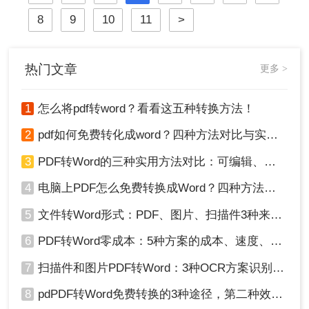
成word表格呢？本文将详细介绍三种
8
9
10
11
>
将PDF表格转换为Word表格的方法，
帮助您快速、准确地完成转换工作。
热门文章
更多 >
1
怎么将pdf转word？看看这五种转换方法！
2
pdf如何免费转化成word？四种方法对比与实操指南（附详细表格）
3
PDF转Word的三种实用方法对比：可编辑、保格式、避风险！
4
电脑上PDF怎么免费转换成Word？四种方法对比与实操指南（附详细表格）!
5
文件转Word形式：PDF、图片、扫描件3种来源分别怎么处理！
6
PDF转Word零成本：5种方案的成本、速度、精度对比！
7
扫描件和图片PDF转Word：3种OCR方案识别率实测！
8
pdPDF转Word免费转换的3种途径，第二种效率最高！