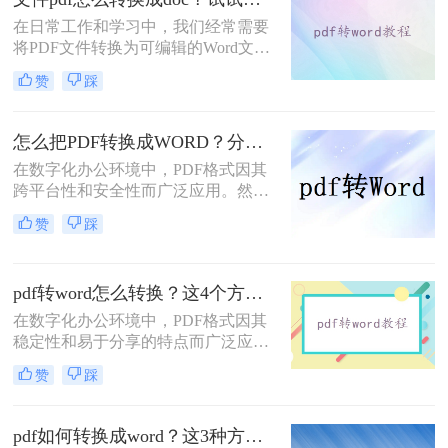
在日常工作和学习中，我们经常需要
将PDF文件转换为可编辑的Word文档
（DOC格式），以便进行修改、编辑
赞
踩
或进一步处理。那么文件pdf怎么转换
成doc呢？本文将介绍三种将PDF转换
为DOC文件的实用方法，帮助用户高
怎么把PDF转换成WORD？分享7个可以轻松转换的方法！
效、安全地完成转换任务。
在数字化办公环境中，PDF格式因其
跨平台性和安全性而广泛应用。然
而，当需要对PDF文件进行编辑时，
赞
踩
将其转换为Word文档成为了一种常见
的需求。那么怎么把PDF转换成
WORD呢？以下是七种不同的PDF转
pdf转word怎么转换？这4个方法超级实用!！
Word的方法，每一种都有其独特的优
势和适用场景。
在数字化办公环境中，PDF格式因其
稳定性和易于分享的特点而广泛应用
于各类文档的保存与传输。然而，在
赞
踩
需要对PDF文档进行编辑时，将其转
换成Word文档成为了许多人的首选。
那么pdf转word怎么转换呢？以下是四
pdf如何转换成word？这3种方法教你快速实现！
种将PDF转换为Word的方法，每种方