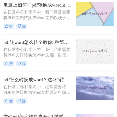
费呢？本文将详细介绍两种免费且高
电脑上如何把pdf转换成word文档？推荐二个快捷好用的转换方法！
效的PDF转Word方法，帮助用户轻松
在日常办公和学习中，我们经常需要
完成文件格式转换。
将PDF文档转换成Word文档以便于编
辑和修改。那么电脑上如何把pdf转换
赞
踩
成word文档呢？本文将介绍两种常用
的PDF转Word方法。
pdf转word怎么转？教你3种简单转换方法！
在日常办公和学习中，我们经常需要
将PDF文件转换为Word文档，以便进
行编辑和修改。那么pdf转word怎么转
赞
踩
呢？本文将介绍三种将PDF转换为
Word的高效方法，帮助用户轻松实现
PDF到Word的转换。
pdf怎么转换成word？这4种转换方法你可以轻松学会！
在日常工作和学习中，经常需要将
PDF文件转换为Word文档以进行编辑
和修改。为了帮助用户根据实际需求
赞
踩
选择最合适的方式，那么pdf怎么转换
成word呢？本文将介绍四种常用的
PDF转Word的方法。
文件pdf怎么转换成doc？试试这三种转换方法！