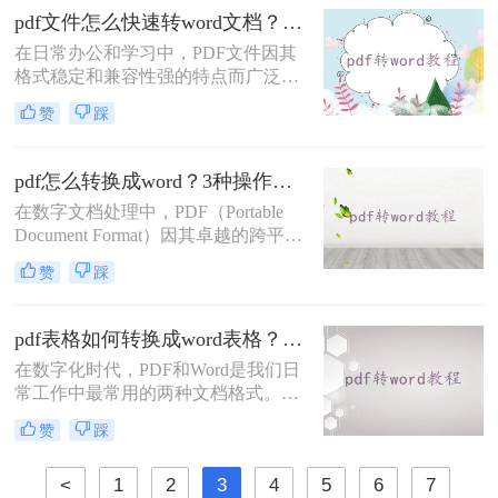
介绍三种怎样把pdf转换成word的方
pdf文件怎么快速转word文档？这三种方法你可以试试！
法，帮助您更好地完成这项任务。
在日常办公和学习中，PDF文件因其
格式稳定和兼容性强的特点而广泛使
用。然而，有时我们需要将PDF文件
赞
踩
转换为Word文档以便于编辑和修改。
那么pdf文件怎么快速转word文档呢？
本文将介绍几种快速将PDF文件转换
pdf怎么转换成word？3种操作免费方法分享给你!
为Word文档的方法，帮助您轻松应对
在数字文档处理中，PDF（Portable
这一需求。
Document Format）因其卓越的跨平台
兼容性和内容稳定性而广受欢迎。然
赞
踩
而，在某些情况下，我们可能需要将
PDF文档中的信息编辑或重新格式
化，这时就需要将其转换为
pdf表格如何转换成word表格？三种简单高效的方法！
Word（.doc或.docx）格式。Word文档
在数字化时代，PDF和Word是我们日
提供了丰富的编辑功能和灵活性，使
常工作中最常用的两种文档格式。然
得内容的修改和再利用变得更加容
而，它们之间的转换并不总是那么简
易。那么pdf怎么转换成word呢？本文
赞
踩
单。特别是当我们需要将PDF中的表
将介绍几种常见的PDF转Word的方
格导入到Word中时，往往需要花费大
法。
<
1
2
3
4
5
6
7
量时间和精力。那么pdf表格如何转换