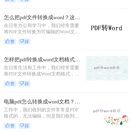
么转换pdf格式呢？本文将介绍实用方
法，助您高效完成格式转换。
怎么把pdf文件转换成word？这2种方法快来试试吧！
在日常办公和学习中，我们经常需要
将PDF文件转换为可编辑的Word文
档，以便进行修改、编辑或进一步处
赞
踩
理。那么怎么把pdf文件转换成word
呢？本文将介绍两种将PDF转换为
Word的高效方法，每种方法都有其独
怎样把pdf转换成word文档格式？分享两种有效方法！
特的优缺点和适用场景，用户可以根
在日常生活和工作中，我们经常需要
据自己的需求灵活选择。
将PDF文件转换成Word文档格式，以
便进行编辑、修改和排版。那么怎样
赞
踩
把pdf转换成word文档格式呢？本文将
介绍两种常用的PDF转Word方法。
电脑pdf怎么转换成word文档？这2个方法可轻松解决！
工作中，我们收到的文件常常是PDF
格式的，无法编辑，但是我们收到的
文件一般除了浏览还需要编辑外，想
赞
踩
要编辑时，就要将电脑pdf怎么转换成