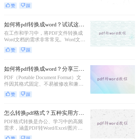
行编辑和修改。然而，不同方法的转
赞
踩
换效果和适用场景各不相同。那么如
何pdf转word文档呢？本文将介绍四种
常用的PDF转Word方法，帮助您根据
如何将pdf转换成word？试试这3种实用方法!
实际需求选择最合适的方式。
在工作和学习中，将PDF文件转换成
Word文档的需求非常常见。Word文档
具有更强的编辑和排版功能，便于修
赞
踩
改和分享。那么如何将pdf转换成word
呢？本文将详细介绍三种将PDF文件
转换成Word的方法。
如何将pdf转换成word？分享三种实用方法详解！
PDF（Portable Document Format）文
件因其格式固定、不易被修改和兼容
性强等特点，在文档传输和存储中得
赞
踩
到了广泛应用。然而，在某些情况
下，我们可能需要将PDF文件转换为
Word文档，以便进行编辑和修改。那
怎么转换pdf格式？五种实用方法全解析！
么如何将pdf转换成word呢？本文将介
PDF格式转换是办公、学习中的高频
绍三种将PDF转换成Word的实用方
需求，涵盖PDF转Word/Excel/图片、
法。
其他文件转PDF等多种场景。那么怎
赞
踩