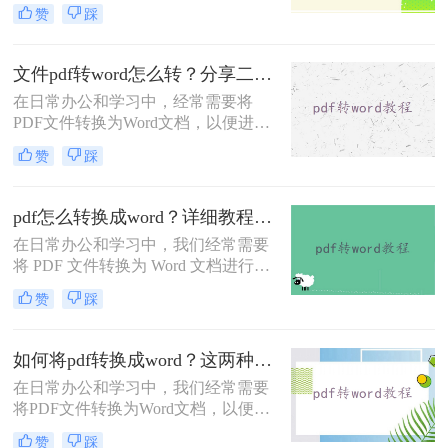
应用于各种场合。然而，有时我们需
赞
踩
要对PDF文件进行编辑或修改，这时
将其转换为Word格式就变得尤为重
要。那么电脑怎样免费将pdf转为word
文件pdf转word怎么转？分享二种高效转换方法！
呢？本文将介绍两种免费将PDF转为
在日常办公和学习中，经常需要将
Word的方法。
PDF文件转换为Word文档，以便进行
编辑和修改。那么文件pdf转word怎么
赞
踩
转呢？本文将介绍两种实用的PDF转
Word方法，帮助您轻松完成转换任
务。
pdf怎么转换成word？详细教程与工具推荐！
在日常办公和学习中，我们经常需要
将 PDF 文件转换为 Word 文档进行编
辑或修改。然而，PDF 格式的“只
赞
踩
读”特性使得直接编辑变得困难。那
么pdf怎么转换成word呢？本文将详细
介绍 PDF 转 Word 的常用方法，帮助
如何将pdf转换成word？这两种不同的转换方法了解下！
您高效完成转换。
在日常办公和学习中，我们经常需要
将PDF文件转换为Word文档，以便进
行编辑和修改。那么如何将pdf转换成
赞
踩