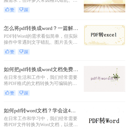
频需求，但许多人常因格式错乱、图
Word的高效方法。
片丢失、扫描件无法编辑等问题而头
赞
踩
疼。那么怎么把pdf转成word呢？本文
将提供六大场景化解决方案，涵盖普
通文档、扫描文件、加密PDF、批量
怎么将pdf转换成word？一篇解决所有痛点的终极指南！
处理等复杂需求，并附赠提升转换质
PDF转Word的需求看似简单，但实际
量的独家技巧。
操作中常遇到文字错乱、图片丢失、
表格变形等问题。那么怎么将pdf转换
赞
踩
成word呢？本文将从基础操作、专业
技巧、特殊场景、移动端方案、格式
修复五大维度，提供一套零门槛到高
如何把pdf转换成word文档免费？这3种转换方法可以尝试！
阶的完整解决方案，助你轻松应对各
在日常生活和工作中，我们经常需要
类PDF转换难题。
将PDF格式的文档转换为可编辑的
Word文档。虽然市面上有很多付费的
赞
踩
PDF转换工具，但也有一些免费的方
法可以实现这一需求。那么如何把pdf
转换成word文档免费呢？本文将介绍
如何pdf转word文档？学会这4个转换方法就够了！
三种免费将PDF转换成Word文档的方
在日常工作和学习中，我们经常需要
法。
将PDF文件转换为Word文档，以便进