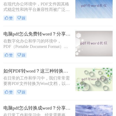
在现代办公环境中，PDF文件因其格
法都有其特点和适用场景。
式稳定性和跨平台兼容性而被广泛使
用。然而，当需要编辑PDF中的内容
赞
踩
时，将其转换为Word文档就成为了必
要步骤。那么pdf如何转换成word呢？
本文将介绍三种不同的PDF转Word方
电脑pdf怎么免费转word？分享2个好用的方法！
法，帮助您根据具体需求选择最合适
在数字化办公和学习的环境中，
的方式。
PDF（Portable Document Format）因
其良好的兼容性和稳定性，成为了一
赞
踩
种广泛使用的文档格式。然而，有时
我们需要将PDF文件转换为Word文
档，以便进行编辑和修改。那么电脑
如何PDF转word？这三种转换方法了解一下！
pdf怎么免费转word呢？本文将介绍两
在日常的工作和学习中，我们常常需
种免费将电脑上的PDF转换为Word的
要将PDF文件转换为Word文档，以便
方法。
进行编辑和修改。然而，由于PDF和
赞
踩
Word是两种不同的文件格式，转换过
程中可能会遇到一些问题。那么如何
PDF转word呢？本文将介绍三种高效
电脑pdf怎么转换成word？分享三种实用转换方法！
且实用的PDF转Word方法，帮助用户
在日常工作和学习中，经常需要将