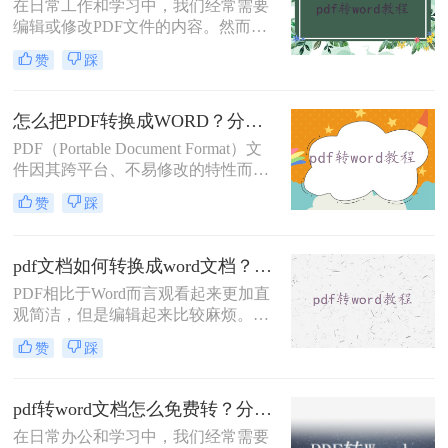
在日常工作和学习中，我们经常需要
编辑或修改PDF文件的内容。然而，
由于PDF格式的只读特性，直接编辑
赞
踩
并不容易。那么怎样pdf转word文档免
费呢？本文将介绍三种免费且实用的
PDF转Word方法。
怎么把PDF转换成WORD？分享四种转换方法！
PDF（Portable Document Format）文
件因其跨平台、不易修改的特性而被
广泛使用，但在某些情况下，我们可
赞
踩
能需要将PDF转换为Word文档以便进
行编辑和修改。那么怎么把PDF转换
成WORD呢？本文将介绍四种将PDF
pdf文档如何转换成word文档？高效转换方法与实用技巧分享！
转换成Word的实用方法，涵盖了从手
PDF相比于Word而言观看起来更加直
动操作到专业软件的多种途径。
观简洁，但是编辑起来比较麻烦。我
们在办公的过程中经常会收到PDF格
赞
踩
式的文档，编辑整理PDF文档时就需
要将其转换成Word文档。你知道pdf
文档如何转换成word文档吗？你知道
pdf转word文档怎么免费转？分享6种常用方法详解！
哪种转换方式会让排版不错乱吗？今
在日常办公和学习中，我们经常需要
天就来教大家一招！