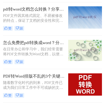
word文档，那该怎么转换？小编今天
就来给大家讲讲pdf转word的方法，教
pdf转word文档怎么转换？分享三个简单转换方法！
会你快速转换。
PDF文件因其格式固定、不易被修改
的特点，保证了文档的安全性和完整
性，但同时也带来了不易编辑的缺
赞
踩
点。在实际应用中，我们经常需要将
PDF文件转换为Word文档，以便进行
修改、编辑或进一步处理。那么pdf转
怎么免费把pdf转换成word？分享3种转换方法!
word文档怎么转换呢？本文将介绍三
在日常办公和学习中，我们经常需要
种将PDF转换为Word文档的方法。
将PDF文件转换为Word文档，以便进
行编辑和修改。那么怎么免费把pdf转
赞
踩
换成word呢？本文将介绍三种免费将
PDF转换成Word的方法。
PDF转Word排版不乱的3个关键设置，第一步很多人就错了！
随着数字化时代的到来，PDF文件已
成为我们日常工作中不可或缺的文档
格式。然而，有时我们需要对PDF中
赞
踩
的内容进行编辑和修改，这就需要将
其转换为Word格式。本文将为您详细