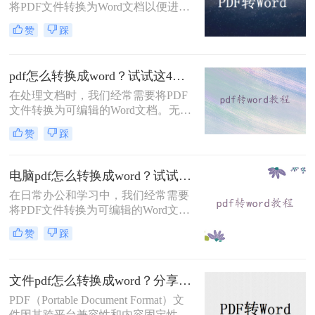
将PDF文件转换为Word文档以便进行
编辑和修改。虽然市面上有许多付费
赞
踩
的PDF转Word工具，但也有很多免费
的转换方法可以满足我们的需求。那
么pdf转word文档怎么免费转呢？本文
pdf怎么转换成word？试试这4种解决方法！
将详细介绍几种常用的免费PDF转
Word文档的方法。
在处理文档时，我们经常需要将PDF
文件转换为可编辑的Word文档。无论
是为了修改内容、复制文本还是其他
赞
踩
用途，掌握几种有效的PDF转Word方
法是十分必要的。那么pdf怎么转换成
word呢？本文将详细介绍几种常用的
电脑pdf怎么转换成word？试试这几种常用方法！
转换方式。
在日常办公和学习中，我们经常需要
将PDF文件转换为可编辑的Word文
档。由于PDF格式的固定性，直接编
赞
踩
辑内容较为困难，因此转换工具成为
必备技能。那么电脑pdf怎么转换成
word呢？本文将介绍几种主流方法，
文件pdf怎么转换成word？分享两种高效转换方法！
涵盖免费、付费及多平台方案。
PDF（Portable Document Format）文
件因其跨平台兼容性和内容固定性而