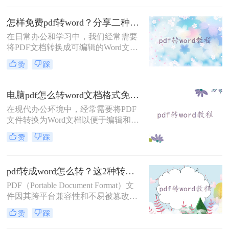
为可编辑的Word文档。那么pdf怎么
转word免费呢？本文将介绍三种免费
怎样免费pdf转word？分享二种常用的转换方法！
的PDF转Word方法。
在日常办公和学习中，我们经常需要
将PDF文档转换成可编辑的Word文
件。幸运的是，有多种免费的方法可
赞
踩
以实现这一目标。那么怎样免费pdf转
word呢？下面我们将介绍两种常见的
方法。
电脑pdf怎么转word文档格式免费？这2个方法了解一下！
在现代办公环境中，经常需要将PDF
文件转换为Word文档以便于编辑和修
改。对于那些希望节省成本的用户来
赞
踩
说，找到一种免费且有效的PDF转
Word解决方案至关重要。那么电脑
pdf怎么转word文档格式免费呢？本文
pdf转成word怎么转？这2种转换方法你可以轻松学会！
将介绍两种可以免费使用的PDF转
Word的方法。
PDF（Portable Document Format）文
件因其跨平台兼容性和不易被篡改的
特性，在文档分享和存储中得到了广
赞
踩
泛应用。然而，有时我们需要对PDF
文件进行编辑或修改，这就需要将其