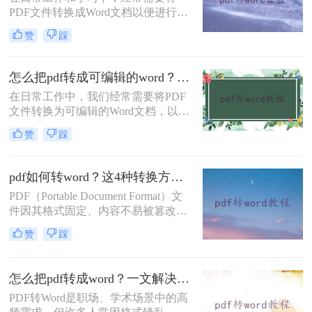
轻松完成文件格式转换。
PDF文件转换成Word文档以便进行编
辑和修改。那么电脑pdf怎么转换成
赞
踩
word呢？本文将介绍三种常用的电脑
PDF转换成Word的方法。
怎么把pdf转成可编辑的word？建议收藏这五种转换方法！
在日常工作中，我们经常需要将PDF
文件转换为可编辑的Word文档，以便
于修改、编辑和重新排版。然而，由
赞
踩
于PDF文件的特殊性质，直接转换可
能会遇到格式错乱、内容丢失等问
题。那么怎么把pdf转成可编辑的word
pdf如何转word？这4种转换方法试试！
呢？本文将详细介绍几种将PDF转换
PDF（Portable Document Format）文
为可编辑Word的方法。
件因其格式固定、内容不易被篡改以
及跨平台兼容性等特性，在日常办公
赞
踩
和学习中得到了广泛应用。然而，在
某些情况下，我们可能需要将PDF文
件转换为Word文档，以便进行内容的
怎么把pdf转成word？一文解决所有转换难题！
编辑和修改。那么pdf如何转word呢？
PDF转Word是职场、学术场景中的高
本文将详细介绍四种将PDF转换为