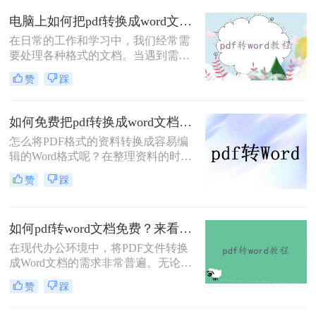
转换成Word文档。那么pdf转成word
电脑上如何把pdf转换成word文档？学会这4种方法轻松完成转换！
怎么转呢？本文将介绍两种将PDF转
在日常的工作和学习中，我们经常需
换成Word的方法，包括使用专业的
要处理各种格式的文档。当遇到需要
PDF转换软件和在线转换工具。
编辑或调整内容的PDF文件时，将其
赞
踩
转换为可编辑的Word文档就显得尤为
重要。那么电脑上如何把pdf转换成
word文档呢？本文将介绍四种有效的
如何免费把pdf转换成word文档？分享二个简单方便的方法！
PDF转Word的方法，帮助你轻松完成
怎么将PDF格式的资料转换成容易编
这一任务。
辑的Word格式呢？在整理资料的时候
最难过的莫过于文档不能直接编辑，
赞
踩
不能修改里面的内容了。所以，工作
中经常需要将如何免费把pdf转换成
word文档，不过也不用太担心，pdf转
如何pdf转word文档免费？来看看这2种转换方法！
word很简单的，下面就来教会大家。
在现代办公环境中，将PDF文件转换
成Word文档的需求非常普遍。无论是
为了编辑、修改还是进一步处理，掌
赞
踩
握几种高效的PDF转Word方法都是非
常有用的。那么如何pdf转word文档免