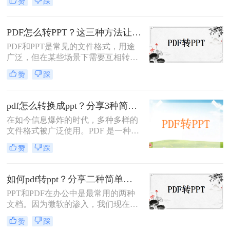
赞
踩
公室工作必不可少的技巧。很多用户
在制作PPT稿件的时候，为了更快更
好的操作，需要使用PDF数据中的一
PDF怎么转PPT？这三种方法让你学会PDF转PPT！
些内容，但是如果不能直接复制，就
PDF和PPT是常见的文件格式，用途
要把PDF转换成PPT。那么，pdf怎么
广泛，但在某些场景下需要互相转
转成ppt呢？接下来分享三种文件格式
换。本文将介绍几种pdf怎么转ppt方
转换方案。让我们来看看。
赞
踩
法，帮助你快速、高效地将PDF文件
转换为PPT格式。
pdf怎么转换成ppt？分享3种简单方法~
在如今信息爆炸的时代，多种多样的
文件格式被广泛使用。PDF 是一种非
常常见的文件格式，而 PPT 幻灯片则
赞
踩
在演示和展示方面非常受欢迎。但是
如果你需要将一个 PDF 文件转换为
PPT 幻灯片格式，那么pdf怎么转换成
如何pdf转ppt？分享二种简单方法~
ppt呢？本文将为你详细介绍几种有效
PPT和PDF在办公中是最常用的两种
的方法。
文档。因为微软的渗入，我们现在使
用的许多文本或者报告格式是PPT
赞
踩
的，而PDF格式的文档由于其在网络