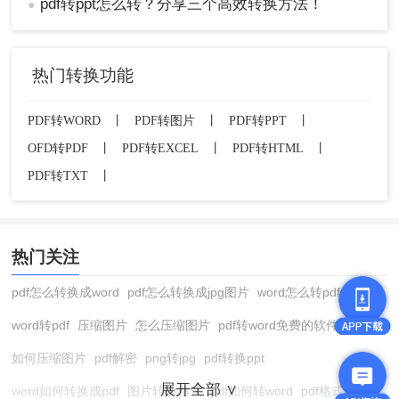
pdf转ppt怎么转？分享三个高效转换方法！
●
热门转换功能
PDF转WORD
丨
PDF转图片
丨
PDF转PPT
丨
OFD转PDF
丨
PDF转EXCEL
丨
PDF转HTML
丨
PDF转TXT
丨
热门关注
pdf怎么转换成word
pdf怎么转换成jpg图片
word怎么转pdf
word转pdf
压缩图片
怎么压缩图片
pdf转word免费的软件
如何压缩图片
pdf解密
png转jpg
pdf转换ppt
展开全部 ∨
word如何转换成pdf
图片转换格式
pdf如何转word
pdf格式转换