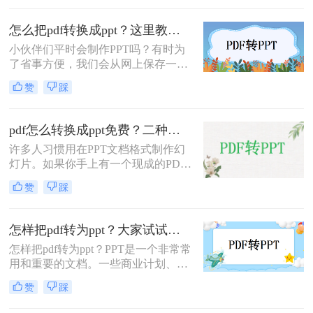
上传输方便、安全，被广泛应用。但
是，这两个人由于办公需要经常需要
怎么把pdf转换成ppt？这里教你这三种方法！
转换，因而给我们的工作带来很大不
小伙伴们平时会制作PPT吗？有时为
便。如何如何pdf转ppt？将pdf转ppt简
了省事方便，我们会从网上保存一些
单方法其实并不难下面就来看看吧。
PPT模板，这样可以让我们快速制作
赞
踩
出美观的PPT。不过大部分模板都是
以PDF格式进行存储的，这是因为它
可以保留文件的格式排版。如果我们
pdf怎么转换成ppt免费？二种方法分享给你！
想要使用这些模板的话，就需要先将
许多人习惯用在PPT文档格式制作幻
PDF转换成PPT。
灯片。如果你手上有一个现成的PDF
文档，并且想要将其转换为PPT演示
赞
踩
文档，你不需要花费时间和精力来寻
找相关的转换。只需几个简单的操
作。就可以轻松的将pdf怎么转换成
怎样把pdf转为ppt？大家试试这方法【附视频教程】
ppt免费，pdf转换成ppt文件具体要怎
怎样把pdf转为ppt？PPT是一个非常常
么做呢？下面就来给大家讲讲。
用和重要的文档。一些商业计划、计
划和项目总结报告通常以PPT的形式
赞
踩
编写，但许多模板以PDF格式下载，
无法编辑。我们该怎么办？很容易，