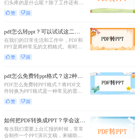
们头疼的是什么呢？除了工作还有一
年一度年底的述职总结PPT了，作为
赞
踩
要在大众面前展示的文档，过于简单
显得很不专业，想要简约又专业，又
得浪费很多时间和精历时，想要快速
pdf怎么转ppt？可以试试这二种方法~
完美的完成PPT的制作，大家第一个
在我们的日常生活和工作中，PDF和
想到的，肯定就是模板套用啦，但是
PPT是两种常见的文档格式。有时
现在从网络上下载的PPT文档，多数
候，我们需要将PDF文件转换为PPT
都是PDF格式，只能看不能用，就很
赞
踩
格式，以便在演示或会议中使用。下
难搞，下面和大家分享两个超省时间
面将介绍几种常用的pdf怎么转ppt方
的pdf怎么转ppt方法，拯救大家的脑
法。
细胞。
pdf怎么免费转ppt格式？这2种转换方法了解一下！
PDF怎么免费转PPT格式？将PDF文
件转换为PPT格式是一种常见的需
求，因为PPT格式的文件可以方便地
赞
踩
进行演示和编辑。然而，一些转换工
具可能需要付费或购买许可证，这对
于一些用户来说可能不切实际。本文
如何把PDF转换成PPT？学会这3个方法，简直不要太好用！
将介绍几种免费将PDF文件转换为
每当我们需要上台汇报的时候，常常
PPT格式的方法，帮助您实现这一目
会制作一个PPT演示文稿，来辅助展
标。