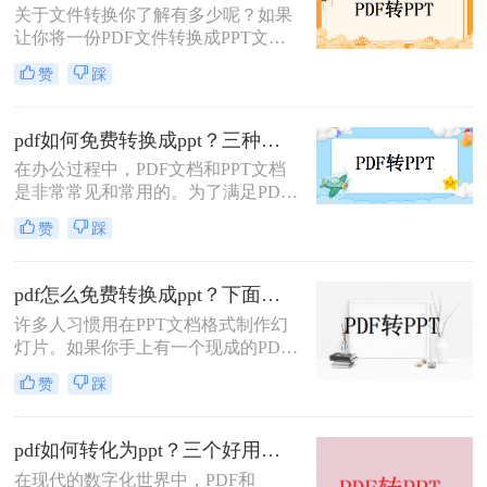
关于文件转换你了解有多少呢？如果
让你将一份PDF文件转换成PPT文
档，你知道怎么转换吗？掌握一个技
赞
踩
能在办公中可以节省很多时间。如果
你还不知道pdf转ppt怎么做，那么小
编今天就把自己学到的经验传授给大
pdf如何免费转换成ppt？三种不错的解决方法！
家，让大家也学会pdf文件转ppt文
在办公过程中，PDF文档和PPT文档
档，下面就一起来学习学习吧。希望
是非常常见和常用的。为了满足PDF
能帮助到大家。
文件的使用需求，我们经常需要将
赞
踩
PDF文件转换为PPT文件。如果将
PDF文件转换为PPT，则可以修改和
使用文件。那pdf如何免费转换成
pdf怎么免费转换成ppt？下面教你二个方法！
ppt？接下来分享一些实用的PDF转换
许多人习惯用在PPT文档格式制作幻
方法，一起来看看吧。
灯片。如果你手上有一个现成的PDF
文档，并且想要将其转换为PPT演示
赞
踩
文档，你不需要花费时间和精力来寻
找相关的转换。只需几个简单的操
作。就可以轻松的将pdf转换成ppt，
pdf如何转化为ppt？三个好用的转换方法分享！
那么pdf怎么免费转换成ppt呢？下面
在现代的数字化世界中，PDF和
就来给大家讲讲。