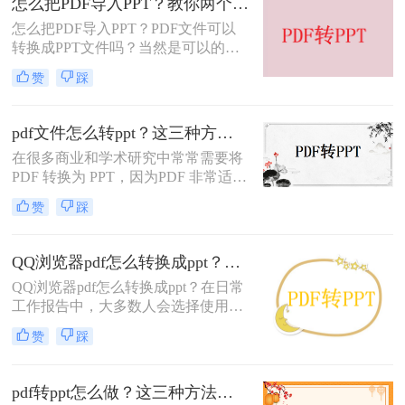
怎么把PDF导入PPT？教你两个好用的法子
为PPT文档的好方法。一起来看看
怎么把PDF导入PPT？PDF文件可以
吧。
转换成PPT文件吗？当然是可以的，
那么使用什么方法来转换呢？今天小
赞
踩
编就来跟大家探讨一下这个问题，当
我们需要将一份PDF导入PPT时，我
们可以使用专业的PDF转换器进行转
pdf文件怎么转ppt？这三种方法可以帮到你！
换，下面就给大家介绍一款转转大
在很多商业和学术研究中常常需要将
师，能够快速有效的帮助我们PDF转
PDF 转换为 PPT，因为PDF 非常适合
PPT。
广泛传播信息，但不那么适合用来作
赞
踩
演讲或演示，PPT 则非常适合用来演
示，让我们看看pdf文件怎么转ppt的
方法。
QQ浏览器pdf怎么转换成ppt？不会的小伙伴快看过来
QQ浏览器pdf怎么转换成ppt？在日常
工作报告中，大多数人会选择使用
PPT幻灯片进行显示。在制作PPT
赞
踩
时，我们还需要引用PDF文件中的大
量数据。为了方便编辑，会想将PDF
文件转换为PPT。那么pdf怎么转换成
pdf转ppt怎么做？这三种方法可以帮到你！
ppt？下面就来给大家介绍一下方法。