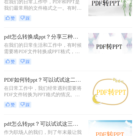
在我们的日常工作中，PDF和PPT是
我们最常用的文件格式之一。有时
候，我们可能需要将PDF文件转换为
赞
踩
PPT格式，这通常需要使用一些特定
的工具或软件。下面，我将详细介绍
几种电脑上怎么将pdf转换成ppt的方
pdf怎么转换成ppt？分享三种简单方法~
法。
在我们的日常生活和工作中，有时候
需要将PDF文件转换成PPT格式，以
便在演示或会议中使用。将PDF文件
赞
踩
转换成PPT可以方便我们进行演示和
讲解，同时也能保护文件的完整性和
准确性。本文将介绍几种常见pdf怎么
PDF如何转ppt？可以试试这二种方法~
转换成ppt方法，并分析它们的优缺
在日常工作中，我们经常遇到需要将
点。
PDF文件转换为PPT格式的情况。这
是因为PPT格式能够更好地支持演讲
赞
踩
和演示，而PDF则更适合用于阅读和
分享。在这篇文章中，我将介绍几种
PDF如何转ppt方法，帮助你轻松地将
pdf怎么转ppt？可以试试这三种方法~
PDF转换为PPT。
作为职场人的我们，到了年末最让我