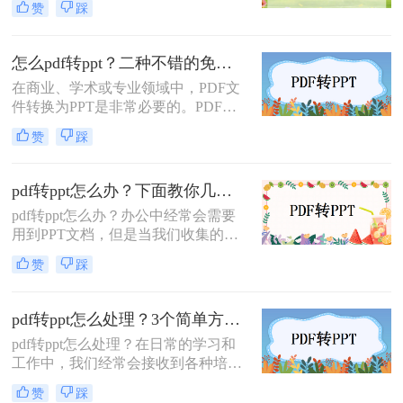
赞
踩
用幻灯片来表达自己的想法似乎比较
适合，这样我们的问题就来了，怎样
把编辑好的pdf文件怎样转ppt？今天
怎么pdf转ppt？二种不错的免费方法！
就来给大家讲讲pdf文件转ppt文档的
在商业、学术或专业领域中，PDF文
操作步骤吧。
件转换为PPT是非常必要的。PDF文
件易于传播信息，但在向特定受众展
赞
踩
示材料时却不太理想。PPT则更适合
用于演示，因此PDF文件转换为PPT
的需求越来越高，下面我就会教你怎
pdf转ppt怎么办？下面教你几个方法！
么pdf转ppt，以下是pdf转ppt格式的方
pdf转ppt怎么办？办公中经常会需要
法。
用到PPT文档，但是当我们收集的资
料是PDF格式的文件时，要怎么对它
赞
踩
进行编辑呢？如果能将pdf转ppt那就
是最好不过的了，我们可以实现pdf文
件转ppt格式的文件吗？当然是可以
pdf转ppt怎么处理？3个简单方法快去试一试！
的，下面就来教你一招，看看是怎么
pdf转ppt怎么处理？在日常的学习和
转换的吧。
工作中，我们经常会接收到各种培训
资料或教学材料。为了更好地进行排
赞
踩
版和编辑，通常我们会将这些文档的