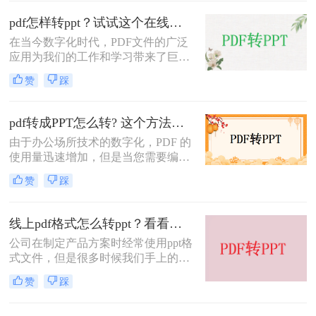
换为 PPT 文件。PPT 是一种演示文稿
格式，通常用于演示和展示。需要将
pdf怎样转ppt？试试这个在线转换方法！
PDF 文件转换为 PPT 的情况可能会出
在当今数字化时代，PDF文件的广泛
现在工作或学习中。但是，如果你没
应用为我们的工作和学习带来了巨大
有装备专业的 PDF 转 PPT 软件，该
的便利。然而，有时候我们可能需要
怎么办呢？不用担心，下面介绍两种
赞
踩
将PDF转换为PPT文件，以便更好地
免费的PDF转PPT工具。
展示和分享内容。在线PDF转PPT工
具因其操作简便、高效而备受欢迎。
pdf转成PPT怎么转? 这个方法简直不要太好用！
pdf怎样转ppt呢？接下来，就让我们
​由于办公场所技术的数字化，PDF 的
一起去探讨一下这个问题吧!
使用量迅速增加，但是当您需要编辑
无数的 PDF 时会发生什么？PDF不具
赞
踩
备独立编辑的功能，因此需要PDF编
辑工具，例如UPDF。该工具可以将
PDF 转换为幻灯片，以便您轻松编
线上pdf格式怎么转ppt？看看这个就知道了！
辑。
公司在制定产品方案时经常使用ppt格
式文件，但是很多时候我们手上的资
料是PDF格式的，如何将线上pdf格式
赞
踩
怎么转ppt？接下来，我将教您如何将
PDF格式的文件完美地转换为PPT格