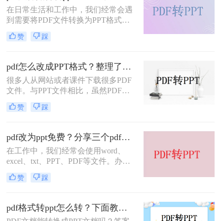
我们一起看看下面这些方法的操作步
在日常生活和工作中，我们经常会遇
骤吧。
到需要将PDF文件转换为PPT格式的
情况。PDF是一种常见的文件格式，
赞
踩
但其内容难以编辑，而PPT则是一种
易于编辑的格式。将PDF文件转换为
PPT格式有多种方法，以确保转换的
pdf怎么改成PPT格式？整理了三种方法，值得收藏！！
准确性和完整性，下面给大家介绍pdf
很多人从网站或者课件下载很多PDF
文件如何转ppt的方法。
文件。与PPT文件相比，虽然PDF保
存方便，但是效果还是不太好。所
赞
踩
以，很多人都把PDF文件转化成ppt文
件来使用。一是看起来更方便、更清
楚，另一方面，添加注解和评论更简
pdf改为ppt免费？分享三个pdf转ppt的方法!
单。很多用户不太熟悉pdf怎么改成
在工作中，我们经常会使用word、
PPT格式，下面就一起来讲讲pdf转
excel、txt、PPT、PDF等文件。办公
PPT的方法。
文件之间的相互转换一直是人们关注
赞
踩
的焦点。然而，由于工作的需要，我
们必须相互转换这些文件类型，其中
最常见的是pdf转ppt。你知道pdf改为
pdf格式转ppt怎么转？下面教你几个方法！
ppt免费吗？如果不知道，那么下面就