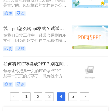
PDF文档能转换成PPT文档吗？答案
来给大家讲一讲。
是肯定的。PDF格式的文档在办公室
非常流行。一些其他格式的文档通常
赞
踩
被转换成PDF格式，包括PPT，但当
我们想转回时，我们应该如何转换它
们？如果你不知道如何pdf格式转ppt
线上pdf怎么转ppt格式？试试这个不用下载转换器吧！
怎么转，今天我们将为您带来一个专
在我们日常工作中，经常会用到PDF
业的转换器~成功完成pdf格式转ppt格
文件，因为PDF文件在展示和传输方
式文件只需几个步骤，简单高效。
面有许多优点，如文件大小较小、内
赞
踩
容格式不易变化等等。然而，当我们
需要向他人展示信息时，PPT文件可
能更为适合，因为PPT文件在视觉效
如何将PDF转换成PPT？别在问我了，看视频！
果上更出色，更能够凸显内容的重点
领导让你把几千页的PDF做成PPT，
和亮点。因此，我们需要将PDF文件
别再一页页的打字了，教你这个方
转换为PPT格式。今天，小编就为大
法，轻松搞定，关键还免费在搜索引
家介绍线上pdf怎么转ppt格式，让大
赞
踩
擎上找到这款小工具，选择PDF转
家轻松解决问题。。
PPT功能，上传文件，选择输出格式
<
1
2
3
4
5
>
开始转换，最重要的是排版还原度很
高，即转即用，每天还有免费转换次
数，堪称职场办公神器，关注我，每