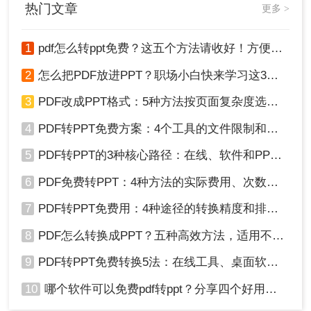
天N个办公小技巧。
热门文章
更多 >
1
pdf怎么转ppt免费？这五个方法请收好！方便又好用！
2
怎么把PDF放进PPT？职场小白快来学习这3种方法！
3
PDF改成PPT格式：5种方法按页面复杂度选择！
4
PDF转PPT免费方案：4个工具的文件限制和输出质量对比！
5
PDF转PPT的3种核心路径：在线、软件和PPT自带的适用范围！
6
PDF免费转PPT：4种方法的实际费用、次数限制和效果！
7
PDF转PPT免费用：4种途径的转换精度和排版保留能力对比！
8
PDF怎么转换成PPT？五种高效方法，适用不同场景全解析！
9
PDF转PPT免费转换5法：在线工具、桌面软件和PPT插件的优劣！
10
哪个软件可以免费pdf转ppt？分享四个好用的转换工具！