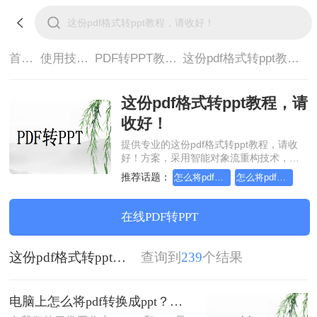
首页>
使用技巧>
PDF转PPT教程>
这份pdf格式转ppt教程，请收好！
这份pdf格式转ppt教程，请
收好！
提供专业的这份pdf格式转ppt教程，请收
好！方案，采用智能对象流重构技术，确
保文档1:1高保真还原且排版不乱码。支持
推荐话题：
怎么将pdf转换成换为ppt，终于找到解决方法了
怎么将pdf转换成换为ppt，这个解决方法不容错过
一键批量处理，全链路 SSL 加密保障隐私
安全。助您快速实现这份pdf格式转ppt教
程，请收好！，无需安装，高效办公。
在线PDF转PPT
这份pdf格式转ppt教程，请收好！
查询到
239
个结果
电脑上怎么将pdf转换成ppt？三种方法教你解决！