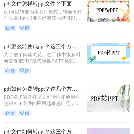
式的文件，一起来看看pdf格式转ppt
pdf文件怎样转ppt文件？下面教你二个方法！
格式文件吧。
pdf可以转变为很多种形式，转换没有
什么要求的只要自己有需求就可以
了，ppt这个文档有很多的展示优化性
赞
踩
质，pdf类型的文件转换成它里面的内
容展示都会提升很多，主要包括了文
字的排版和图片的高清加载，只要是
pdf怎么转换成ppt？这三个方法能帮助大家！
pdf需要转换展示方面的格式就要去转
为了便于阅读浏览，在工作中很多时
换ppt，效果真的非常不错，这个操作
候需要把PDF格式转换为PPT格式，
或许有很多的朋友还不清楚，那么来
重新编辑PPT的效率很低，所以很多
了解了解pdf文件怎样转ppt文件的方
赞
踩
人都会选择直接将pdf怎么转换成
法。
ppt。如何把pdf转换成ppt文件更好、
更快速？下面和大家分享一些可以直
pdf如何免费转ppt？这几个方法不容错过~
接把PDF转化为PPT文档的好方法。
PDF格式的良好视觉可读性和通用性
一起来看看吧。
使得PDF文件的应用越来越广泛，互
联网上的PDF数据也越来越多。然
赞
踩
而，我们经常想提出一些数据中的一
些文本内容进行二次编辑。因此会将
pdf转ppt，那么pdf如何免费转ppt？让
pdf文件如何转ppt？这三个方法你试过了吗！