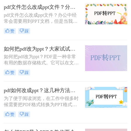
只要把pdf转为ppt！以下是一个在线
pdf文件怎么改成ppt文件？分享二种简单免费方法~
直接将pdf转ppt的好方法，让我们来
pdf文件怎么改成ppt文件？办公中经
看看下面视频图文教程。
常会需要用到PPT文档，但是当我们
收集的资料是PDF格式的文件时，要
赞
踩
怎么对它进行编辑呢？如果能将pdf文
件怎么改成ppt文件那就是最好不过的
了，我们可以实现pdf转ppt吗？当然
如何把pdf改为ppt？大家试试这二种方法！
是可以的，下面就来教你一招，看看
如何把pdf改为ppt？PDF是一种非常
是怎么转换的吧。
有用的数据存储格式。它可以在文件
中存储文本、字体、格式和颜色，并
赞
踩
且在保存过程中不会损坏原始内容。
然而，在一些特殊时刻，PDF需要转
换为PPT，但由于找不到合适的方
pdf如何改成ppt？这几种方法太实用了！
法，我们感到苦恼。那么，将PDF转
为了便于阅读浏览，在工作中很多时
换为PPT的方法是什么?接下来分享一
候需要把PDF格式转换为PPT格式，
些容易学习的方法。让我们看看。
重新编辑PPT的效率很低，所以很多
赞
踩
人都会选择直接将pdf改成ppt。那么
pdf如何改成ppt更好、更快速？下面
和大家分享一些可以直接把PDF转化