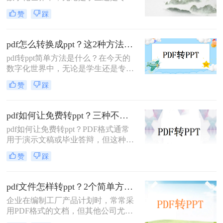
人士，都需要在演示或报告中经常使
赞
踩
用ppt文档。然而，有时我们可能会遇
到一个问题。我们只有一个pdf文档，
但我们需要将其转换为ppt格式。这是
pdf怎么转换成ppt？这2种方法太实用了！
因为ppt文档具有动画、音频和视频等
pdf转ppt简单方法是什么？在今天的
吸引人的功能，使演示更加生动。那
数字化世界中，无论是学生还是专业
么，电脑上pdf怎么转换成ppt呢？以
人士，都需要在演示或报告中经常使
下是一种快速简便的方法。
赞
踩
用ppt文档。然而，有时我们可能会遇
到一个问题。我们只有一个pdf文档，
但我们需要将其转换为ppt格式。这是
pdf如何让免费转ppt？三种不错的解决方法！
因为ppt文档具有动画、音频和视频等
pdf如何让免费转ppt？PDF格式通常
吸引人的功能，使演示更加生动。那
用于演示文稿或毕业答辩，但这种格
么，pdf怎么转换成ppt呢？以下是二
式只用于观看，不能修改。如果需要
种快速简便的方法。
赞
踩
立即进行修改，应该怎么办？能否转
换为PPT格式？什么是好的转换器？
下面推荐三个转换工具，它们可以免
pdf文件怎样转ppt？2个简单方法快去试一试！
费下载使用，操作简单流畅，功能齐
企业在编制工厂产品计划时，常常采
全，可以将PDF文件转换为PPT格
用PDF格式的文档，但其他公司尤其
式，然后再转换回来。
是国外的合作公司现场观看，交流时