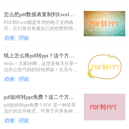
个做成ppt，为了方便阅读和分享大家
会将ppt转换成pdf格式。然而，当我
怎么把pdf数据表复制到Excel？这两个方法超实用！
们希望与其他同事或伙伴一起分享
PDF和Excel都是常用的电子文档格
时，又将PDF文件转换为PPT格式才
式，它们各自有着自己的优势和用
能更方便地进行演讲。
途。PDF的优势在于它的格式比较稳
赞
踩
定；Excel的优势在于它可以更好地处
理数字和表格数据。
线上怎么将pdf转ppt？这个方法请收好！方便又好用！
Hello！大家好啊，这里是每天分享一
点办公技巧的的转转师妹！在当今数
字化时代，PDF文件的广泛应用为我
赞
踩
们的工作和学习带来了巨大的便利。
然而，有时候我们可能需要将PDF转
换为PPT文件，以便更好地展示和分
pdf如何转ppt免费？这二个方法请收好！方便又好用！
享内容。在线PDF转PPT工具因其操
pdf如何转ppt免费？PDF 是一种非常
作简便、高效而备受欢迎。那么线上
流行的文件格式，可用于共享各种文
怎么将pdf转ppt呢?接下来，就让我们
档，如电子书、演示文稿和合同等。
一起去探讨一下这个问题吧!
赞
踩
但是，有时你可能需要将 PDF 文件转