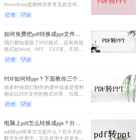
PowerPoint是两种非常常见的文件格
式。PDF以其高保真度和可打印性而
赞
踩
闻名，而PowerPoint则是一种强大的
演示工具，用于创建和展示信息。然
而，有时候我们可能需要将PDF文件
如何免费把pdf转换成ppt文件？分享二种简单方法！
的内容转换为PowerPoint幻灯片以便
我们都知道除了PDF格式，还有其他
进行演示或分享。
格式如Word、PPT、TXT等。不同的
文件格式对应不同的优势。但是，有
赞
踩
时候我们会遇到需要转换文件格式的
问题。通常，为了应对这种情况，我
们会使用一些软件对文件格式进行转
PDF如何转ppt？下面教你三个方法！
换。有什么样子的方法可以轻松地完
很多时候我们制作的课件或者是资料
成转换呢，今天小编就给大家地带来
都会以PDF文件的格式分享，当我们
了如何免费把pdf转换成ppt文件方
想要编辑文件的内容时就不是很方
法。
赞
踩
便，需要转换成其他易编辑的文档，
比如PPT，那么PDF如何转ppt？今天
就来给大家介绍些pdf转ppt简单方
电脑上pdf怎么转换成ppt？分享一种快速简便的方法！
法，希望能帮助到大家。
pdf转ppt简单方法是什么？在今天的
数字化世界中，无论是学生还是专业