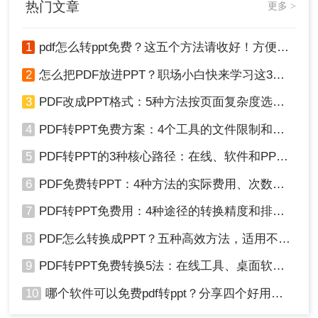
2、在弹出的窗口中，选择保存的文件名和位置，并
热门文章
更多 >
来。
点击“保存”按钮。
3、转换过程可能会花费一些时间，取决于PDF文件
1
pdf怎么转ppt免费？这五个方法请收好！方便又好用！
的大小和复杂性。
4、转换完成后，您可以在保存的位置找到转换后的
2
怎么把PDF放进PPT？职场小白快来学习这3种方法！
PPT文件。
3
PDF改成PPT格式：5种方法按页面复杂度选择！
总结
4
PDF转PPT免费方案：4个工具的文件限制和输出质量对比！
通过以上三种方法，您可以轻松将PDF文件转换为
5
PDF转PPT的3种核心路径：在线、软件和PPT自带的适用范围！
PPT格式，实现文件格式的转换，并更好地展示和
6
PDF免费转PPT：4种方法的实际费用、次数限制和效果！
分享内容。根据实际情况，选择适合您的转换方
法，提升工作和学习效率。希望本文对您有所帮
7
PDF转PPT免费用：4种途径的转换精度和排版保留能力对比！
助！
8
PDF怎么转换成PPT？五种高效方法，适用不同场景全解析！
9
PDF转PPT免费转换5法：在线工具、桌面软件和PPT插件的优劣！
10
哪个软件可以免费pdf转ppt？分享四个好用的转换工具！