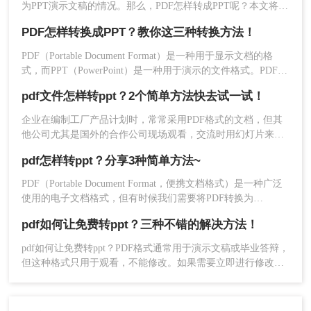
为PPT演示文稿的情况。那么，PDF怎样转成PPT呢？本文将为
大家详细介绍几种常用的方法，让你轻松完成转换任务。
PDF怎样转换成PPT？教你这三种转换方法！
PDF（Portable Document Format）是一种用于显示文档的格
式，而PPT（PowerPoint）是一种用于演示的文件格式。PDF文
件常用于保存文档的完整格式，但有时我们需要将PDF文件转
pdf文件怎样转ppt？2个简单方法快去试一试！
换为PPT格式以便于制作演示文稿。那么PDF怎样转换成PPT
呢？在本文中，我们将介绍三种方法，以帮助您将PDF文件转
企业在编制工厂产品计划时，常常采用PDF格式的文档，但其
换为PPT文件。
他公司尤其是国外的合作公司现场观看，交流时用幻灯片来表
达自己的想法似乎比较适合，这样我们的问题就来了，怎样把
4、转换完成，可打开查看。
pdf怎样转ppt？分享3种简单方法~
编辑好的pdf文件怎样转ppt？今天就来给大家讲讲pdf文件转ppt
文档的操作步骤吧。
PDF（Portable Document Format，便携文档格式）是一种广泛
方法三：使用Adobe Acrobat Pro进行手动转
使用的电子文档格式，但有时候我们需要将PDF转换为
换
PPT（Microsoft PowerPoint）以便于演示和编辑。那么PDF怎
pdf如何让免费转ppt？三种不错的解决方法！
样转PPT呢？在本文中，我们将介绍三个简单而有效的方法来
对于一些复杂的PDF文件，使用在线转换工具或转
实现这一目标。
pdf如何让免费转ppt？PDF格式通常用于演示文稿或毕业答辩，
换软件可能无法满足需求。这时，我们可以使用
但这种格式只用于观看，不能修改。如果需要立即进行修改，
Adobe Acrobat Pro进行手动转换：
应该怎么办？能否转换为PPT格式？什么是好的转换器？下面
1、打开Adobe Acrobat Pro软件，在工具栏上选
推荐三个转换工具，它们可以免费下载使用，操作简单流畅，
择“文件”->“导出为”->“Microsoft PowerPoint”。
功能齐全，可以将PDF文件转换为PPT格式，然后再转换回