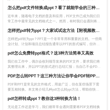
论是做述职演说还是汇报工作都离不开ppt。但是在汇报完之
怎么把pdf文件转换成ppt？看了就能学会的三种转换方法！
后，我们一般都会习惯把ppt转换成pdf格式，这样更加方便保
存和打印。那么pdf怎样转ppt格式呢？今天就给大家分享几个
近年来，随着电子文档的普及和应用，PDF文件已成为我们日
操作方吧！
常工作中最常见的文档格式之一。然而，有时我们会遇到将
PDF文件转换为PPT文件的需求。比如，在做演示文稿或进行
怎样把pdf转为ppt？大家试试这方法【附视频教程】
教学培训时，PPT文件更加灵活多样，能够更好地展示内容和
交流信息。那么，怎么把pdf文件转换成ppt呢？接下来，让我
怎样把pdf转为ppt？PPT是一个非常常用和重要的文档。一些商
为你详细介绍一下。
2、选择文件转PPT。
业计划、计划和项目总结报告通常以PPT的形式编写，但许多
模板以PDF格式下载，无法编辑。我们该怎么办？很容易，只
pdf怎么免费转ppt格式？这3种方法简单又高效
要把pdf转为ppt！以下是一个在线直接将pdf转ppt的好方法，让
我们来看看下面视频图文教程。
我们在工作中，偶尔会收到领导发来的PDF文件，要求我们将
其整理出来，并以PPT的形式进行总结汇报；当自己不会PDF
转PPT的时候，就只能上网寻找相关的办法，这样不仅耗时耗
PDF怎么转PPT？这三种方法让你学会PDF转PPT！
精力，还会导致工作效率低，那有什么办法呢？其实并不难，
我们只需要借助一些软件来进行格式的转换，但如今市面上的
PDF和PPT是常见的文件格式，用途广泛，但在某些场景下需
格式转换软件众多都是收费的，那么pdf怎么免费转ppt格式
要互相转换。本文将介绍几种pdf怎么转ppt方法，帮助你快
呢？
速、高效地将PDF文件转换为PPT格式。
pdf怎样转成ppt？教你这3种转换方法！
3、上传PDF文件然后点击开始转换。
无论是工作还是学习，我们都常常会遇到需要将PDF文档转换