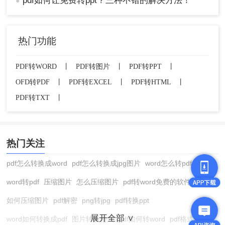
pdf如何让免费转ppt？三种不错的解决方法！
●
热门功能
PDF转WORD
丨
PDF转图片
丨
PDF转PPT
丨
OFD转PDF
丨
PDF转EXCEL
丨
PDF转HTML
丨
PDF转TXT
丨
热门关注
pdf怎么转换成word
pdf怎么转换成jpg图片
word怎么转pdf
word转pdf
压缩图片
怎么压缩图片
pdf转word免费的软件
如何压缩图片
pdf解密
png转jpg
pdf转换ppt
展开全部 ∨
word如何转换成pdf
图片转换格式
pdf如何转word
pdf格式转换