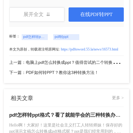
展开全文 ⇊
在线PDF转PPT
标签：
pdf怎样转ppt格式
pdf转ppt
本文为原创，转载请注明原网址:
https://pdftoword.55.la/news/16573.html
5、转换完成，点击下载文件。
上
一篇：电脑上pdf怎么转换成ppt？值得尝试的二个转换方法！
方法二：使用专业的PDF转换软件转换PDF为
下一篇：PDF如何转PPT？教你这3种转换方法！
PPT格式
除了在线转换工具，还有一些专业的PDF转换软件
也可以帮助我们实现PDF到PPT的转换。以下是使
相关文章
更多 >
用转转大师PDF转换器操作步骤：
1、下载安装转转大师并打开。
pdf怎样转ppt格式？看了就能学会的三种转换办法！
Hello啊！大家好！这里是社会主义打工人转转师妹！保存好的
ppt演示文稿怎么转换成pdf格式呢？ppt是我们经常用到的，无