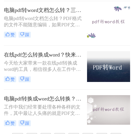
要转换成其他格式，比如说将pdf文件
电脑pdf转word文档怎么转？三种操作方法分享给你！
转换成word，那么pdf如何转换成
word文档呢？下面就来给大家讲一讲
电脑pdf转word文档怎么转？PDF格式
吧。
的文件不能随意编辑，如果PDF文件
需要编辑和修改，则需要将PDF转换
赞
踩
为Word文件。你还在担心你不会pdf
转word，别着急，小编就为大家介绍
几个有效的电脑上pdf转word软件方
在线pdf怎么转换成word？快来看这篇教程！
法！
今天给大家带来一款在线pdf转换成
word的工具，相信很多人在工作中都
会遇到格式转换的问题，不知道你是
赞
踩
否也为此苦恼过呢？如果还不知道怎
么转换，那么不妨看一下本篇文章，
相信看完后很快就能掌握一项新技
电脑pdf转换成word怎么转换？教你三个方法！
能。下面就来给大家详细讲讲在线pdf
怎么转换成word的方法吧。
工作中我们经常要处理各种各样的文
件，其中最让人头痛的就是PDF文
件，因为PDF文件无法编辑，只能看
赞
踩
到，我们在发送之前往往将文档保存
为PDF。但是编辑工作给大家带来了