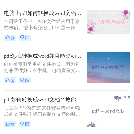
友没有转换过所以会认为格式转换比
较难，但是，当你试过之后就不会这
电脑上pdf如何转换成word文档？转转大师二种操作方法分享给你!
么觉得了，下面来给大家讲讲pdf转
在日常工作中，PDF文件经常用于格
word的方法吧。
式传输。据小编介绍，PDF是一种与
应用程序、操作系统和硬件无关的便
赞
踩
携式文档格式。PDF文件可以保证准
确的颜色和打印效果，无论在哪种打
印机上。难怪PDF格式经常出现在办
pdf怎么转换成word并且能改动？建议收藏这四种转换方法！
公文件传输中。然而，PDF文件的编
PDF是我们常用的文件格式，因为它
辑和操作更麻烦。此时，许多朋友问
的兼容性好，在手机、电脑查看文件
小编电脑上pdf如何转换成word文档。
都不影响文件的格式与内容。并且它
将pdf转word确实是个好方法。让我们
赞
踩
的保密性也好，因为它无法在线更改
看看如何转换吧！
文件内容，但这也说明了，我们如果
需要对其进行更改的话，将需要把
pdf如何转换成word文档？教你5个方法！
PDF格式转换成其他格式；比如将
怎么将PDF格式的文件转换成Word格
PDF转为Word、PPT等，但是它们之
式的文件呢？我们在制作文档的时候
间又不能直接相互转换，我们需要借
为了方便传输和打印往往会制成PDF
助一些工具才能完成操作；
赞
踩
的格式，但是PDF格式的文件不易编
辑，想要修改或编辑里面的内容就得