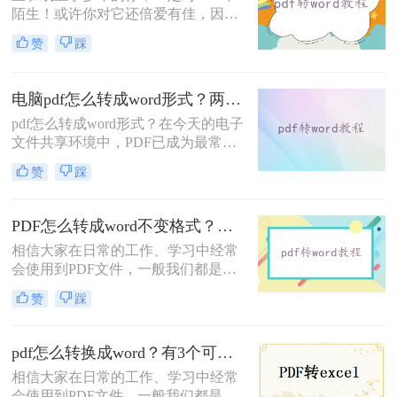
陌生！或许你对它还倍爱有佳，因为
不管在哪它都能保留住你设置好的文
赞
踩
档格式！不过，有时候你对它可能也
咬牙切齿！因为想从中复制些内容却
经常遇到重重阻碍...但，若是PDF能
电脑pdf怎么转成word形式？两种方法教你转换！
随时转成Word文档，这种障碍也就不
pdf怎么转成word形式？在今天的电子
存在啦，它依旧是你的宠儿~
文件共享环境中，PDF已成为最常用
的文件类型之一。PDF 文件格式可在
赞
踩
所有电子设备上显示，而不会影响其
格式或排版。PDF 是一种非常实用的
文件格式，但在某些情况下，用户可
PDF怎么转成word不变格式？试试这三种方法吧！
能需要转换为其他格式，例如
相信大家在日常的工作、学习中经常
Microsoft Word 格式。那么电脑pdf怎
会使用到PDF文件，一般我们都是用
么转成word形式呢？下面这2个方法
它来传输或者是保存文件的，非常方
相信有些朋友可以用得上。
赞
踩
便。但是有一点让很多小伙伴感到很
苦恼，那就是PDF文件不好编辑，很
多人会选择把pdf文件转换成word文
pdf怎么转换成word？有3个可行的转换方法！
档，这样就可以随意编辑了。那么
相信大家在日常的工作、学习中经常
PDF怎么转成word不变格式呢？今天
会使用到PDF文件，一般我们都是用