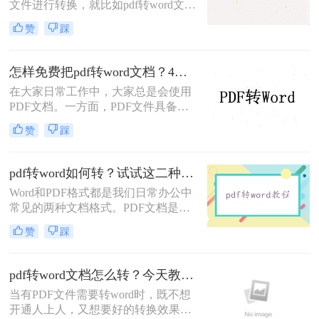
文件进行转换，就比如pdf转word文
档，那就看看我的分享，学会这5个
赞
踩
好用方法，即使你是新手小白也能知
道pdf格式怎样转word文档。
怎样免费把pdf转word文档？4种不同的pdf转换方法！
在大家日常工作中，大家总是会使用
PDF文档。一方面，PDF文件具备非
常好的兼容模式，在传达给他人时可
赞
踩
以非常好的防止文档发生乱码的情
况。因此，很多人都会使用PDF文
档。近期，有很多朋友都问到这样的
pdf转word如何转？试试这二种方法！
问题，想要改动PDF文件那么最好的
Word和PDF格式都是我们日常办公中
放就是将pdf转word文档，那么怎样免
常见的两种文档格式。PDF文档是常
费把pdf转word文档呢？
用文档中最便捷的阅读方式，有着不
赞
踩
易被任意编辑修改的特点，而word文
档有着可编辑性和可重用性的特点。
pdf转word文档怎么转？今天教会你！
当有PDF文件需要转word时，既不想
开通人上人，又想要好的转换效果该