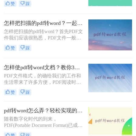
赞
踩
PDF转换为Word文档以进行编辑。这
时，你可能会想知道如何将PDF转换
为Word文档。那么下面这篇文章就给
怎样把扫描的pdf转word？一起看看原生和扫描文件转换区别！
大家介绍二种转换方法。
怎样把扫描的pdf转word？首先PDF文
件我们应该很熟悉，PDF文件一般分
为原生版PDF文件/扫描件PDF文件，
赞
踩
原生的PDF文件用普通的PDF转换器
即可转换成Word文件，但扫描件PDF
一般只能转换为不可编辑的Word文
怎样使pdf转word文档？教你3个方法！
件。
PDF文件格式，的确给我们的工作和
生活带来了许多方便，PDF阅读时，
可以固定版面不跳格式，但是PDF也
赞
踩
并非万能的使用场景，比如PDF的内
容需要更好的时候，就会比较麻烦，
选择PDF格式的内容需要更好的时
pdf转word怎么弄？轻松实现的四种方法！
候，就会比较麻烦，选择PDF格式的
随着数字化时代的到来，
时候，PDF格式也不是万能的，比如
PDF(Portable Document Format)已成为
编辑内容的时候，就会比较麻烦，需
最受欢迎的文档格式之一，因其在各
要转换成Word的格式，但是怎样使
赞
踩