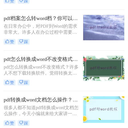
赞
踩
利，在阅读和分享上极具优势，但是
在编辑上不能直接编辑，要想编辑还
得转换成word文档，那么问题来了，
pdf档案怎么转word档？你可以只要学会这二种方法就行！
100页pdf怎么转word？这类操作对工
在日常办公中，对PDF到Word的需求
作经验丰富的人自然不在话下，但对
非常大。许多人在办公过程中需要使
于职场新手来说，就让人很头疼了，
用pdf档案怎么转word档，但许多人不
学会这个pdf批量转word方法，再也不
赞
踩
知道如何将pdf档案转word文档。我们
用担心不会转格式！下面就一起来了
通常使用PDF转换器将PDF转换为
解一下吧。
Word，那么什么转换器更适合将PDF
pdf怎么转换成word不改变格式？试试这种在线方法吧！
转换为Word呢？
pdf怎么转换成word不改变格式？许多
人不想下载转换软件。觉得转换太麻
烦了。那么是否有在线转换方法？当
赞
踩
然是有的，在线pdf转word简单快捷，
方便转换数量少的朋友。那么，下面
一起来看看在线转换的方法吧。
pdf转换成word文档怎么操作？这二种转换方法保证让你满意！
很多人都不知道pdf转换成word文档怎
么操作，今天小编就来给大家讲一
讲，其实想要将PDF文件转换成Word
赞
踩
文件是件很简单的事情，由于很多朋