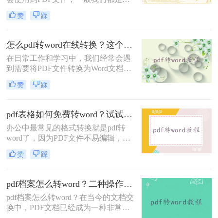
给大家分享3种方法。
它来传输或者是保存文件的，非常方
赞
踩
便。但是有一点让很多小伙伴感到很
苦恼，那就是PDF文件不好编辑，很
多人会选择把pdf文件转换成word文
怎么pdf转word在线转换？这个网站一键搞定！
档，这样就可以随意编辑了。那么pdf
在日常工作和学习中，我们经常会遇
怎么转换成word呢？今天给大家分享
到需要将PDF文件转换为Word文档的
三种方法。
情况。然而，由于PDF和Word是两种
赞
踩
不同的文件格式，直接进行转换并不
是一件容易的事情。
pdf表格如何免费转word？试试这些方法！
办公中最常见的格式转换就是pdf转
word了，因为PDF文件不易编辑，所
以想要编辑里面的内容就得要转换成
赞
踩
容易编辑的Word文档，那么pdf表格
如何免费转word呢？给大家推荐三个
好用的工具，大家可以试试下面这些
pdf档案怎么转word？二种操作方法分享给你！
方法。
pdf档案怎么转word？在当今的文档交
换中，PDF文档已经成为一种非常常
见的格式。但是，有时你可能需要将