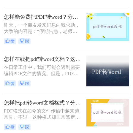
候，我们需要将pdf图片转换成word文
档形式，只有这样才能修改和排版。
怎样能免费把PDF转word？分享三个实用的方法！
但是pdf图片怎么转word文档？分享
pdf转word文档的方法。
昨天，一个朋友发来消息向我求助，
大致的内容是：“假期告急，老师发
送了一些需要在线完成的作业并开学
赞
踩
后一一检查。可是题目格式是PDF
的，既不能复制也不能修改，让他做
题的效率大幅降低”。
怎样在线把pdf转word文档？这个制作方法了解一下！
在日常工作中，我们可能会遇到需要
编辑PDF文件的情况。但是，PDF格
式的文件是不允许直接编辑的，因此
赞
踩
我们需要将PDF文件转换成可编辑格
式的Word文件。这样，我们就可以轻
松地对文件进行编辑、修改和格式化
怎样把pdf转word文档格式？分享一种免费简单的转换方法！
等操作。下面介绍一种怎样在线把pdf
转word文档的方法。
PDF格式在如今的文件传输中越来越
常见。不过，这种格式却非常笃定，
不允许在修改时随意插入和删除文
赞
踩
字。如今，大多数用户将PDF转换为