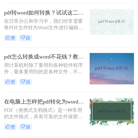
Word，以便分享和修改。下面详细教
你怎样把pdf转word文档格式的操作方
pdf转word如何转换？试试这二个方法！
法，一起来看看这个免费方法吧！
在日常办公和学习中，我们经常需要
将PDF文件转为Word文件进行编辑或
更改。PDF文件的编写多数情况下是
赞
踩
借助了“转转大师”软件来操作转换
的，本文将给大家分享下pdf转word如
何转换的操作方法，一起来看看吧！
pdf怎么转换成word不花钱？教你一个简单方法！
用计算机时除了要用到各种软件程序
外，最多要用到的是各种文件，不同
的工作要求要使用不同的文件类型！
赞
踩
在这种情况下，用来记录文字和图片
最多的是PDF和Word，它们作为入门
级的文件类型，它们使用起来很简
在电脑上怎样把pdf转化为word？试试这个在线免费方法！
单，而且范围很广。而且一旦用得更
PDF（便携式文档格式）是一种常用
频繁，就会产生一些PDF转换需求，
的文件格式，具有可靠的文件保密性
常常需要将pdf怎么转换成word不花
和跨平台的可读性。然而，在某些情
钱。因此，市场上也出现了许多优秀
赞
踩
况下，我们可能需要将PDF文件转换
的PDF转换器。那么下面来给大家推
为可编辑的Word文档，以便于对文件
荐一款好用的pdf转换成word