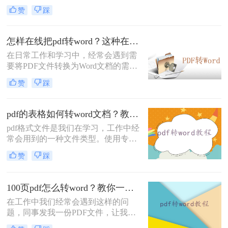
怎么办？这款文件格式转换小工具帮
赞
踩
你轻松搞定，上传文件，选择输出格
式开始转换只需三步，快捷高效，最
重要的是每天都有免费转换次数。除
怎样在线把pdf转word？这种在线转换方法了解一下！
此之外，转PDF、转CAD、转Excel、
在日常工作和学习中，经常会遇到需
转PPT、转图片、转电子书、转压缩
要将PDF文件转换为Word文档的需
后文件都能统统搞定，关注我，每天
求。而对于很多人而言，使用的PDF
N个办公小技巧。
赞
踩
转Word软件又显得过于繁琐和费时。
本文将介绍一种快速高效、在线实现
PDF转Word的方法，帮助您轻松解决
pdf的表格如何转word文档？教你二种好用的方法！
怎样在线把pdf转word问题。
pdf格式文件是我们在学习，工作中经
常会用到的一种文件类型。使用专业
的工具将其它格式的文件转换成pdf，
赞
踩
有助于更好的文件传输。另外，将pdf
格式转换成其他格式的文件，便于小
伙伴们修改文件的内容，编辑，比如
100页pdf怎么转word？教你一招批量转换，直接拉满工作效率！
将pdf转word文档，那么pdf的表格如
在工作中我们经常会遇到这样的问
何转word文档呢？
题，同事发我一份PDF文件，让我帮
忙将100页pdf转word，PDF文件很便