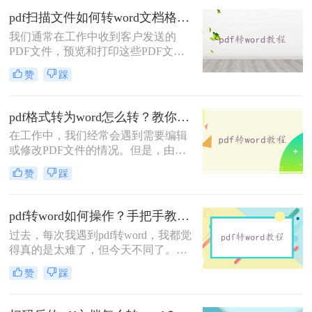
进行修改和编辑。本文将介绍一种免
pdf扫描文件如何转word文档格式？一起看看这两种转换方法吧！
费且简便的方法，帮助你在电脑上将
我们通常在工作中收到客户发送的
PDF文件转换为Word文档。
PDF文件，预览和打印这些PDF文件
非常方便，但编辑很难修改。通常，
赞
踩
我们需要在网上找到一些pdf转换器，
将pdf扫描文件转word格式，然后在
Word中编辑。那么pdf扫描文件如何
pdf格式转为word怎么转？教你三种好用的方法！
转word文档格式呢？下面一起来看看
在工作中，我们经常会遇到需要编辑
这两种转换方法区别吧。
或修改PDF文件的情况。但是，由于
PDF文件的特殊性，我们无法像Word
赞
踩
文档一样直接进行编辑和修改。因
此，将PDF文件转换为Word文件就变
得非常必要。
pdf转word如何操作？手把手教你在线转换！
过去，每次我遇到pdf转word，我都觉
得真的是太难了，但今天不同了。社
会越来越进步，技术越来越发达。今
赞
踩
天，解决pdf转word的问题很方便。下
面的小编将介绍一种将快速PDF文档
转Word文档的好方法。你期待着吗？