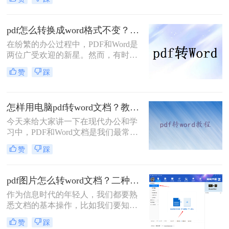
种设备上的可视性和稳定性而备受推
pdf转word文档需要用PDF转换工具，
崇。然而在某些情况下，将PDF转换
下面我们将学习怎样使pdf转word文档
为Word文档可能是必要的，这使得编
的方法。
pdf怎么转换成word格式不变？试试这几种方法吧！
辑、修改和重新格式化文本变得更加
在纷繁的办公过程中，PDF和Word是
便捷。以下是pdf转word怎么弄的方
两位广受欢迎的新星。然而，有时候
法，可以帮助您将PDF文件迅速转换
我们却陷入了一个尴尬的困境：pdf怎
为可编辑的Word文档。
赞
踩
么转换成word格式不变？好消息是，
如今的PDF转Word技术已经让这一过
程变得轻松愉快，它就像是魔法一
怎样用电脑pdf转word文档？教你4个方法!
般，让我们能够在不改变内容和格式
的前提下，实现这一转换。不过可能
今天来给大家讲一下在现代办公和学
还是有的小伙伴不太了解PDF怎么转
习中，PDF和Word文档是我们最常用
Word，所以今天教大家三个方法，快
的文件格式之一。有时候，我们需要
赞
踩
来看看~
将PDF文件中的内容转换成Word文档
进行编辑和整理。在电脑上进行这种
转换非常方便和高效，本文将详细介
pdf图片怎么转word文档？二种操作方法分享给你!
绍怎样用电脑pdf转word文档方法。希
作为信息时代的年轻人，我们都要熟
望这篇文章能够帮助大家顺利完成转
悉文档的基本操作，比如我们要知道
换任务，提高工作效率。
很多图片是pdf的格式，因为这种格式
赞
踩
安全性高，稳定性强。但是有的时