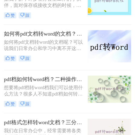
伴，面对保存或接收文档的时候，基
本都是PDF格式。可有些时候我们需
赞
踩
要在文件上修改编辑，这时的PDF格
式就不是那么方便啦。
如何将pdf文档转word的文档？以下几个方法赶紧收藏！
如何将pdf文档转word的文档呢？可以
说我们日常办公和学习中离不开这两
种文件格式，用来编辑和发送文件都
赞
踩
有非常好的体验。一般情况下，我们
接收到别人发来的文件或者是从网站
上下载，很多都是PDF文件格式，我
pdf档如何转word档？二种操作方法分享给你!
们想要把它转换成Word文档来做进一
步的编辑，该怎么转换呢？其实方法
想要将pdf档转word档我们可以使用什
很简单，掌握方法就能轻松解决，今
么方法？很多人不知道pdf档如何转
天给大家分享四个简单有效的方法，
word档，以为不能直接转换格式，常
赞
踩
一起来学习吧。
常去重新新建文档然后再录入内容，
这样做无疑是最累的，我们可以使用
转转大师PDF转换器将两种格式的文
pdf格式怎样转word文档？三分钟让你学会5个好用方法！
件进行转换，很快就能搞定。
我们在日常办公中，经常需要将各类