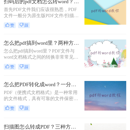
扫码后的pdf文档怎么转word？只需这几步就可以做到！
让我们跟着小编一起来了解pdf转word
首先PDF文件我们应该很熟悉，PDF
如何操作吧。
文件一般分为原生版PDF文件/扫描件
PDF文件，原生的PDF文件用普通的
赞
踩
PDF转换器即可转换成Word文件，但
扫描件PDF一般只能转换为不可编辑
的Word文件。
怎么把pdf搞到word里？两种方法教你转换！
怎么把pdf搞到word里？PDF文件与
word文档格式之间的转换非常常见，
因为无聊是学习中下载文献还是在工
赞
踩
作用到办公文档，都会有将文档转换
为不同格式的需求。
怎么把PDF转化成word？一分钟让你学会这个好用方法！
PDF（便携式文档格式）是一种常用
的文件格式，具有可靠的文件保密性
和跨平台的可读性。然而，在某些情
赞
踩
况下，我们可能需要将PDF文件转换
为可编辑的Word文档，以便于对文件
进行修改和编辑。本文将介绍一种免
扫描图怎么转成PDF？三种方法免费分享！
费且简便的方法，帮助你在电脑怎么