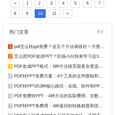
<
1
2
3
4
5
6
7
很多困扰，所以还是要把PDF转回
Word。pdf转换成word这个问题该如
8
9
10
11
>
何解决？电脑pdf转换成word怎么转
换。所以今天就为大家分享一下pdf转
word的方法，一起来学习下！
热门文章
更多 >
1
pdf怎么转ppt免费？这五个方法请收好！方便又好用！
2
怎么把PDF放进PPT？职场小白快来学习这3种方法！
3
PDF改成PPT格式：5种方法按页面复杂度选择！
4
PDF转PPT免费方案：4个工具的文件限制和输出质量对比！
5
PDF转PPT的3种核心路径：在线、软件和PPT自带的适用范围！
6
PDF免费转PPT：4种方法的实际费用、次数限制和效果！
7
PDF转PPT免费用：4种途径的转换精度和排版保留能力对比！