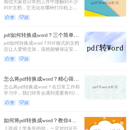
相信大家在日常的工作中接触到不少
PDF文档，它无论在哪种打印机上都
可保证精确的颜色和准确的打印效果
赞
踩
的优势深受办公人群的喜爱。然而，
对于不少办公室小白来说，PDF最大
的问题就是修改好像没有
pdf如何转换成word？三个简单高效的免费好方法！
EXCEL/WORD等这些常用的文档格
pdf如何转换成word？PDF格式的文档
式简单，于是，很多小白都想要直接
总让人爱恨交加，虽然能够保证安全
将PDF转换成WORD之后直接进行修
性，但却不容易编辑修改。面对这种
改。那么，pdf转换成word怎么转换？
赞
踩
情况，我们通常可以先将PDF 转换成
下面跟小编一起看看吧。
Word，再对文档内容进行编辑。今天
给大家分享三个PDF转换成Word的免
怎么将pdf转换成word？精心筛选出3个方法！
费方法，简单又高效，值得收藏！
怎么将pdf转换成word？在日常工作和
学习中，我们经常会遇到需要将PDF
文件转换为Word文档的情况。PDF文
赞
踩
件格式的普及使得我们可以方便地共
享和传输文件，但有时候我们需要对
PDF文件进行编辑或修改，这时候就
如何将pdf转换成word？教你4个方法！
需要将其转换为可编辑的Word文档。
上班或上学多年的你，一定对PDF不