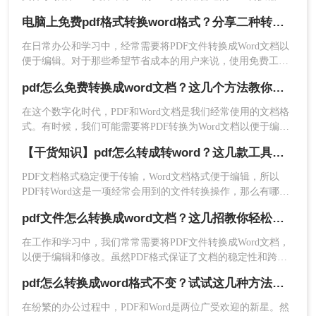
可转换成Word文件，但扫描件PDF一般只能转换为不可编辑的
电脑上免费pdf格式转换word格式？分享二种转换方式！
Word文件。
在日常办公和学习中，经常需要将PDF文件转换成Word文档以
便于编辑。对于那些希望节省成本的用户来说，使用免费工具
进行转换是一个不错的选择。那么电脑上免费pdf格式转换word
pdf怎么免费转换成word文档？这几个方法教你轻松搞定！
格式呢？本文将介绍两种常用的免费PDF转Word的方法。
在这个数字化时代，PDF和Word文档是我们经常使用的文档格
式。有时候，我们可能需要将PDF转换为Word文档以便于编辑
或者格式调整。但是，购买专业软件费用高昂，而且并不是每
【干货知识】pdf怎么转成转word？这几款工具高效还免费！
个人都能负担得起。那么pdf怎么免费转换成word文档呢？答案
是肯定的！在本文中，我们将介绍几种简单易行的方法，让您
PDF文档格式稳定便于传输，Word文档格式便于编辑，所以
轻松地将PDF转换为Word文档。
PDF转Word这是一项经常会用到的文件转换操作，那么有哪些
方法可以轻松解决呢？
pdf文件怎么转换成word文档？这几招教你轻松转换！
在工作和学习中，我们常常需要将PDF文件转换成Word文档，
以便于编辑和修改。虽然PDF格式保证了文档的稳定性和跨平
台兼容性，但其不易编辑的特性有时会带来不便。幸运的是，
pdf怎么转换成word格式不变？试试这几种方法吧！
现在有许多工具和方法可以帮助我们轻松地将PDF转换为Word
文档。那么pdf文件怎么转换成word文档呢？以下是三种常见的
在纷繁的办公过程中，PDF和Word是两位广受欢迎的新星。然
转换方法。