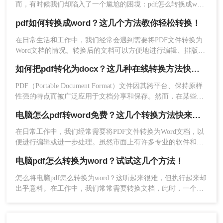
而，有时候我们却陷入了一个尴尬的困境：pdf怎么转换成word
格式不变？好消息是，如今的PDF转Word技术已经让这一过程
pdf如何转换成word？这几个方法教你轻松转换！
变得轻松愉快，它就像是魔法一般，让我们能够在不改变内容
和格式的前提下，实现这一转换。不过可能还是有的小伙伴不
在日常生活和工作中，我们经常会遇到需要将PDF文件转换为
太了解PDF怎么转Word，所以今天教大家三个方法，快来看看
Word文档的情况。转换后的文档可以方便地进行编辑、排版和
~
分享，满足不同的需求。本文将详细介绍pdf如何转换成word方
如何把pdf转化为docx？这几种在线转换方法快来了解下！
法，帮助您轻松实现转换。
PDF（Portable Document Format）文件因其跨平台、保持原样
性强的特点而被广泛应用于文档分享和保存。然而，在某些情
况下，我们可能需要将PDF文件转换为DOCX（Microsoft Word
电脑怎么pdf转word免费？这几个转换方法快来看看！
的文档格式），以便进行编辑、修改或进一步处理。那么如何
把pdf转化为docx呢？本文将介绍几种将PDF转化为DOCX的方
在日常工作中，我们经常需要将PDF文件转换为Word文档，以
法，帮助用户根据自己的需求选择合适的方式。
便进行编辑或进一步处理。虽然市面上有许多专业的软件和服
务可以实现这一转换，但并不是所有的工具都免费且易于使
电脑pdf怎么转换为word？试试这几个方法！
用。那么电脑怎么pdf转word免费呢？本文将介绍三种在电脑上
免费将PDF转换为Word文档的方法。
怎么将电脑pdf怎么转换为word？这听起来很难，但执行起来却
出乎意料。在工作中，我们常常需要转换文档，此时，一个强
有力的工具就是我们在工作上的左膀右臂，要知道，快速地转
换格式后会节省许多时间，从而更有效地使用我们宝贵的时
间。今日小编将为大家介绍一个pdf转word工具，让大家能够更