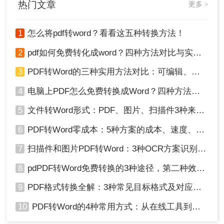
热门文章
更多 >
加高效地工作。
1
怎么将pdf转word？看看这五种转换方法！
2
pdf如何免费转化成word？四种方法对比与实操指南（附详细表格）
3
PDF转Word的三种实用方法对比：可编辑、保格式、避风险！
4
电脑上PDF怎么免费转换成Word？四种方法对比与实操指南（附详细表格）!
5
文件转Word形式：PDF、图片、扫描件3种来源分别怎么处理！
6
PDF转Word零成本：5种方案的成本、速度、精度对比！
7
扫描件和图片PDF转Word：3种OCR方案识别率实测！
8
pdPDF转Word免费转换的3种途径，第二种效率最高！
9
PDF格式转换全解：3种常见目标格式及对应操作方法！
10
PDF转Word的4种常用方式：从在线工具到桌面软件全梳理！