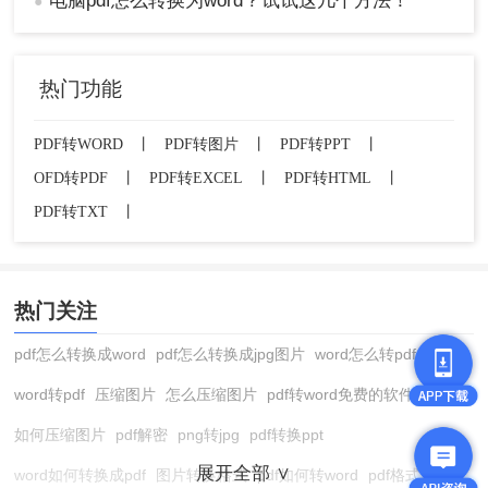
电脑pdf怎么转换为word？试试这几个方法！
●
热门功能
PDF转WORD
丨
PDF转图片
丨
PDF转PPT
丨
OFD转PDF
丨
PDF转EXCEL
丨
PDF转HTML
丨
PDF转TXT
丨
热门关注
pdf怎么转换成word
pdf怎么转换成jpg图片
word怎么转pdf
word转pdf
压缩图片
怎么压缩图片
pdf转word免费的软件
如何压缩图片
pdf解密
png转jpg
pdf转换ppt
展开全部 ∨
word如何转换成pdf
图片转换格式
pdf如何转word
pdf格式转换