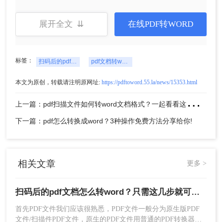
展开全文 ⇊
在线PDF转WORD
标签：
扫码后的pdf文档怎么转word
pdf文档转word
本文为原创，转载请注明原网址:
https://pdftoword.55.la/news/15353.html
上
一篇：pdf扫描文件如何转word文档格式？一起看看这两种转换方法吧！
下一篇：pdf怎么转换成word？3种操作免费方法分享给你!
相关文章
更多 >
扫码后的pdf文档怎么转word？只需这几步就可以做到！
首先PDF文件我们应该很熟悉，PDF文件一般分为原生版PDF
文件/扫描件PDF文件，原生的PDF文件用普通的PDF转换器即