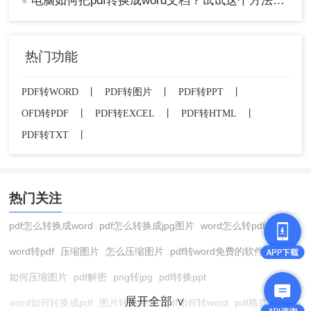
电脑如何把pdf转换成word文档？试试这个方法吧！
●
热门功能
PDF转WORD
丨
PDF转图片
丨
PDF转PPT
丨
OFD转PDF
丨
PDF转EXCEL
丨
PDF转HTML
丨
PDF转TXT
丨
热门关注
pdf怎么转换成word
pdf怎么转换成jpg图片
word怎么转pdf
word转pdf
压缩图片
怎么压缩图片
pdf转word免费的软件
如何压缩图片
pdf解密
png转jpg
pdf转换ppt
展开全部 ∨
word如何转换成pdf
图片转换格式
pdf如何转word
pdf格式转换