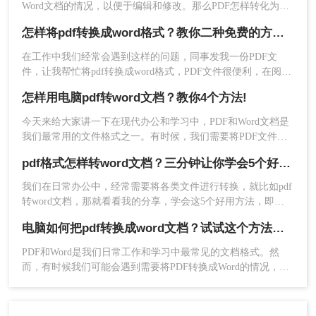
Word文档的情况，以便于编辑和修改。那么PDF怎样转化为
Word文档呢？本文将介绍三种PDF转化为Word文档的方法，帮
怎样将pdf转换成word格式？教你二种免费的方法！
助您轻松实现格式转换。
在工作中我们经常会遇到这样的问题，同事发我一份PDF文
件，让我帮忙将pdf转换成word格式，PDF文件很便利，在阅读
和分享上极具优势，但是在编辑上不能直接编辑，要想编辑还
怎样用电脑pdf转word文档？教你4个方法!
得转换成word文档，那么问题来了，怎样将pdf转换成word格
式？这类操作对工作经验丰富的人自然不在话下，但对于职场
今天来给大家讲一下在现代办公和学习中，PDF和Word文档是
新手来说，就让人很头疼了，学会这个将pdf转换成word格式方
我们最常用的文件格式之一。有时候，我们需要将PDF文件中
法，再也不用担心不会转格式！下面就一起来了解一下吧。
的内容转换成Word文档进行编辑和整理。在电脑上进行这种转
pdf格式怎样转word文档？三分钟让你学会5个好用方法！
换非常方便和高效，本文将详细介绍怎样用电脑pdf转word文档
方法。希望这篇文章能够帮助大家顺利完成转换任务，提高工
我们在日常办公中，经常需要将各类文件进行转换，就比如pdf
作效率。
转word文档，那就看看我的分享，学会这5个好用方法，即使
你是新手小白也能知道pdf格式怎样转word文档。
电脑如何把pdf转换成word文档？试试这个方法吧！
PDF和Word是我们日常工作和学习中最常见的文档格式。然
而，有时候我们可能会遇到需要将PDF转换成Word的情况，这
样可以方便我们编辑和修改文档内容。在本文中，我将详细介
绍电脑如何把pdf转换成word文档，并提供一些实用的工具和技
巧。