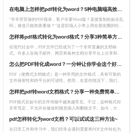
能需要将PDF文件转换为可编辑的Word文档，以便于对文件进
在电脑上怎样把pdf转化为word？5种电脑端高效转换法，职场人必藏！
行修改和编辑。本文将介绍一种免费且简便的方法，帮助你在
电脑上将PDF文件转换为Word文档。
“辛辛苦苦做的PDF报表，客户非要Word版？直接复制粘贴全乱
码，难道只能熬夜重做？”这是职场人小李上周在朋友圈的吐
槽。
怎样将pdf格式转化为word格式？分享3种简单方法！
在现代社会中，PDF文件已经成为了一个非常普遍的文档格
式。许多人在电子邮件、网页和各种文档分享平台上分享和传
输PDF文件。然而，有时候我们可能需要在编辑或修改文件时
怎么把PDF转化成word？一分钟让你学会这个好用方法！
将其转换为Word格式文件。那么怎样将pdf格式转化为word格
式呢？本文将针对这个需求，介绍一些将PDF格式文件转换为
PDF（便携式文档格式）是一种常用的文件格式，具有可靠的
Word格式文件的方法。
文件保密性和跨平台的可读性。然而，在某些情况下，我们可
能需要将PDF文件转换为可编辑的Word文档，以便于对文件进
怎样把pdf转word文档格式？分享一种免费简单的转换方法！
行修改和编辑。本文将介绍一种免费且简便的方法，帮助你在
电脑怎么把PDF转化成word。
PDF格式在如今的文件传输中越来越常见。不过，这种格式却
非常笃定，不允许在修改时随意插入和删除文字。如今，大多
数用户将PDF转换为Word，以便分享和修改。下面详细教你怎
pdf怎样转化为word文档？可以试试这三种方法~
样把pdf转word文档格式的操作方法，一起来看看这个免费方法
吧！
在日常工作和学习中，我们经常会遇到需要将PDF文件转化为