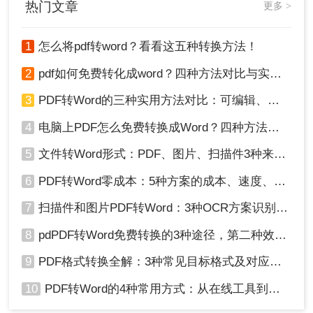
热门文章
更多 >
1
怎么将pdf转word？看看这五种转换方法！
2
pdf如何免费转化成word？四种方法对比与实操指南（附详细表格）
3
PDF转Word的三种实用方法对比：可编辑、保格式、避风险！
4
电脑上PDF怎么免费转换成Word？四种方法对比与实操指南（附详细表格）!
5
文件转Word形式：PDF、图片、扫描件3种来源分别怎么处理！
6
PDF转Word零成本：5种方案的成本、速度、精度对比！
7
扫描件和图片PDF转Word：3种OCR方案识别率实测！
8
pdPDF转Word免费转换的3种途径，第二种效率最高！
9
PDF格式转换全解：3种常见目标格式及对应操作方法！
10
PDF转Word的4种常用方式：从在线工具到桌面软件全梳理！