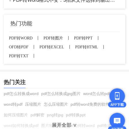
PDF转Word格式不变：3招从文件选择到输出设置全流程！
●
热门功能
PDF转WORD
丨
PDF转图片
丨
PDF转PPT
丨
OFD转PDF
丨
PDF转EXCEL
丨
PDF转HTML
丨
PDF转TXT
丨
热门关注
pdf怎么转换成word
pdf怎么转换成jpg图片
word怎么转pdf
word转pdf
压缩图片
怎么压缩图片
pdf转word免费的软件
如何压缩图片
pdf解密
png转jpg
pdf转换ppt
展开全部 ∨
word如何转换成pdf
图片转换格式
pdf如何转word
pdf格式转换