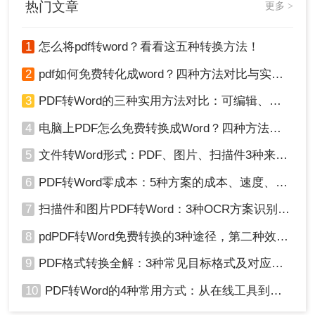
1、下载安装转转大师，然后添加PDF文件进行转换。
热门文章
更多 >
1
怎么将pdf转word？看看这五种转换方法！
2
pdf如何免费转化成word？四种方法对比与实操指南（附详细表格）
3
PDF转Word的三种实用方法对比：可编辑、保格式、避风险！
4
电脑上PDF怎么免费转换成Word？四种方法对比与实操指南（附详细表格）!
5
文件转Word形式：PDF、图片、扫描件3种来源分别怎么处理！
6
PDF转Word零成本：5种方案的成本、速度、精度对比！
7
扫描件和图片PDF转Word：3种OCR方案识别率实测！
8
pdPDF转Word免费转换的3种途径，第二种效率最高！
2、文件上传后可以设置一下转换的页数范围、输出格式、转
换效果以及保存路径，设置完毕好点击开始转换即可。
9
PDF格式转换全解：3种常见目标格式及对应操作方法！
10
PDF转Word的4种常用方式：从在线工具到桌面软件全梳理！