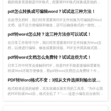
载的很多资源都是PDF格式，想要将PDF格式转换成其他的格
式比如Word，要PDF怎么转Word呢？小编今天就来给大家解决
4、转换成功点击下载即可。
pdf怎么转换成可编辑word？试试这三种方法！
PDF文档转Word文档这个问题，一起来看看吧。
在处理文档时，我们经常需要将PDF文件转换为可编辑的Word
方法三、转转大师客户端批量
pdf转word
文档。这不仅方便编辑和修改，还可以确保格式的一致性。那
么pdf怎么转换成可编辑word呢？本文将介绍将PDF转换为可编
pdf转word怎么转？这三种方法你可以试试！
辑Word文档的技巧，帮助您提高工作效率。
在日常工作和学习中，我们经常需要将PDF文件转换为Word文
档，以便进行编辑、修改或重新排版。PDF文件因其格式固
定、易于分享和打印的特点而广泛使用，但在需要修改内容
pdf转word文档怎么免费转？试试这些方式！
时，Word文档则更为灵活。那么pdf转word怎么转呢？本文将
介绍三种将PDF转换成Word的实用方法，帮助您轻松应对这一
日常工作中经常会接触到PDF，但是PDF不能直接编辑需要先
需求。
转成Word才能方便修改，那pdf转word文档怎么免费转？今天
师兄就给大家分享三种简单的PDF转Word的方法吧！值得收
PDF转Word格式不变：3招从文件选择到输出设置全流程！
藏！
格式精准还原的秘密，其实就藏在最常用的工具里。“为什么我
的PDF转成Word后，格式全乱了？”——这是小编在后台收到最
多的问题之一。相信无数职场人和内容创作者都曾为此头疼：
一份精心排版的报告、合同或方案，转换后却面目全非，表格
错位、字体变异、版面混乱，不得不花费大量时间重新调整。