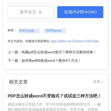
展开全文 ⇊
在线PDF转WORD
标签：
PDF怎么转成word不变格式
PDF转word
本文为原创，转载请注明原网址:
https://pdftoword.55.la/news/15625.html
上一篇：电脑pdf怎么转成word形式？两种方法教你转换！
1、打开网址在线转换，点击“选择文件”，将要转换的PDF文件
下一篇：如何将pdf转换成word？教你4个方法！
上传到界面中。
相关文章
更多 >
PDF怎么转成word不变格式？试试这三种方法吧！
相信大家在日常的工作、学习中经常会使用到PDF文件，一般
我们都是用它来传输或者是保存文件的，非常方便。但是有一