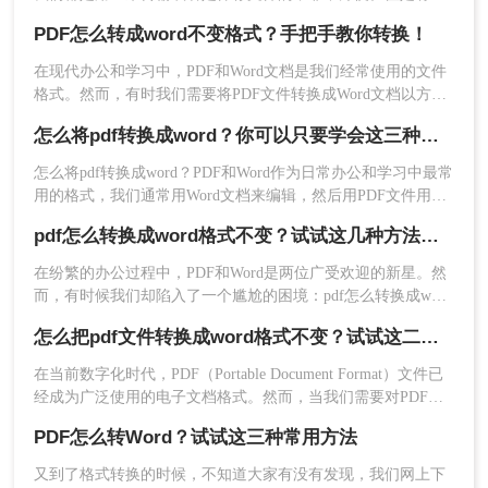
2、如果有需要设置也可以选择设置一下哦。
点让很多小伙伴感到很苦恼，那就是PDF文件不好编辑，很多
PDF怎么转成word不变格式？手把手教你转换！
人会选择把pdf文件转换成word文档，这样就可以随意编辑了。
那么PDF怎么转成word不变格式呢？今天给大家分享3种方法。
在现代办公和学习中，PDF和Word文档是我们经常使用的文件
格式。然而，有时我们需要将PDF文件转换成Word文档以方便
编辑和修改。随着技术的发展，如今我们可以通过在线转换工
怎么将pdf转换成word？你可以只要学会这三种方法就行
具来实现这一目标。那么，PDF怎么转成word不变格式呢?接下
来，让我们一起去了解一下吧!
怎么将pdf转换成word？PDF和Word作为日常办公和学习中最常
用的格式，我们通常用Word文档来编辑，然后用PDF文件用来
传输和打印；但很多时候因为PDF文件无法直接修改编辑，所
pdf怎么转换成word格式不变？试试这几种方法吧！
以我们会选择将PDF转Word再来进行修改；那今天我们就来分
享PDF转成Word文档的方法吧！
3、点击开始转换即可。
在纷繁的办公过程中，PDF和Word是两位广受欢迎的新星。然
而，有时候我们却陷入了一个尴尬的困境：pdf怎么转换成word
格式不变？好消息是，如今的PDF转Word技术已经让这一过程
怎么把pdf文件转换成word格式不变？试试这二方法！
变得轻松愉快，它就像是魔法一般，让我们能够在不改变内容
和格式的前提下，实现这一转换。不过可能还是有的小伙伴不
在当前数字化时代，PDF（Portable Document Format）文件已
太了解PDF怎么转Word，所以今天教大家三个方法，快来看看
经成为广泛使用的电子文档格式。然而，当我们需要对PDF文
~
件进行一些修改或编辑时，将其转换为可编辑的Word格式变得
PDF怎么转Word？试试这三种常用方法
至关重要。那么怎么把pdf文件转换成word格式不变呢？本文将
重点介绍四种方法，帮助你将PDF文件转换为Word格式，同时
又到了格式转换的时候，不知道大家有没有发现，我们网上下
保持原有的格式不变。