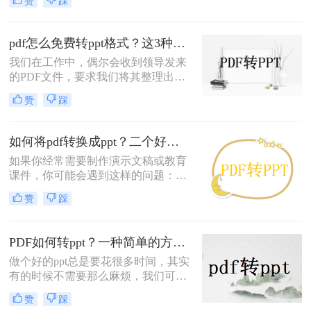
赞
踩
以很清晰，不过，虽然PDF文件的兼
容性很强，但是却不易编辑，所以很
多时候都需要转换成易编辑的文档，
pdf怎么免费转ppt格式？这3种方法简单又高效
那么pdf怎样转ppt格式？对于初入职
我们在工作中，偶尔会收到领导发来
场的朋友来说，可能还不知道怎么pdf
的PDF文件，要求我们将其整理出
转ppt格式的文件，但是不用担心，格
来，并以PPT的形式进行总结汇报；
式转换并不是很难的操作，下面一起
赞
踩
当自己不会PDF转PPT的时候，就只
看看这些方法吧。
能上网寻找相关的办法，这样不仅耗
时耗精力，还会导致工作效率低，那
如何将pdf转换成ppt？二个好用的转换方法分享
有什么办法呢？其实并不难，我们只
如果你经常需要制作演示文稿或教育
需要借助一些软件来进行格式的转
课件，你可能会遇到这样的问题：你
换，但如今市面上的格式转换软件众
有一份包含有关你的项目或讲座的丰
多都是收费的，那么pdf怎么免费转
赞
踩
富信息的 PDF 文件，但是你需要将其
ppt格式呢？
转换为 PPT 文件，以便更好地在演示
文稿或课件中使用。
PDF如何转ppt？一种简单的方法在线分享
做个好的ppt总是要花很多时间，其实
有的时候不需要那么麻烦，我们可以
自己到网上找一些资料把它转换成ppt
赞
踩
格式就可以了，如果发现的资料正好