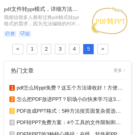
格式转ppt格式就是最好的方法了，那
pdf文件转ppt模式，详细方法教学
么要怎么将pdf格式转ppt格式文件
我相信很多人都有过将pdf格式转ppt
呢？下面就让小编来给大家详细的讲
格式的需求，因为无法编辑的PDF文
讲吧。
件让很多人感到很无奈！由于PDF文
赞
踩
件本身的特点，基本上不可能100%完
美地将其转PPT格式！不要灰心。仍
<
1
2
3
4
5
>
然有一些方法。今天的分享将介绍各
种从免费到几乎完美的转换方法。如
果你幸运地发现你手头的PDF可以复
制，那就一言不发地复制和粘贴你想
热门文章
更多 >
要的内容！如果你想将全文转换为
PPT，那你就要使用pdf格式转ppt格式
文件转换工具。
1
pdf怎么转ppt免费？这五个方法请收好！方便又好用！
2
怎么把PDF放进PPT？职场小白快来学习这3种方法！
3
PDF改成PPT格式：5种方法按页面复杂度选择！
4
PDF转PPT免费方案：4个工具的文件限制和输出质量对比！
5
PDF转PPT的3种核心路径：在线、软件和PPT自带的适用范围！