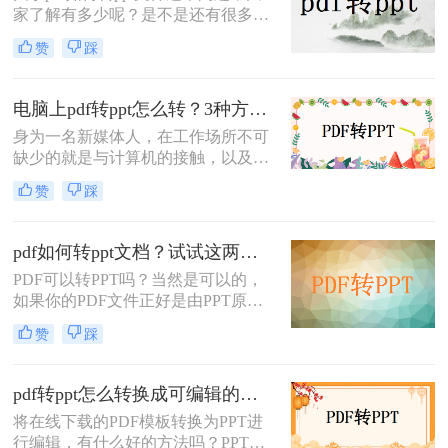
家了解有多少呢？是不是还有很多人
呢？今天就来讲解一下pdf文件转ppt
不会转换的呢？不会转换没关系，看
格式的文件的方法。
赞
踩
到这篇文章记得收藏起来，因为接下
来小编就要给大家讲讲pdf文件转ppt
文件的解决方法，让你可以快速解决
电脑上pdf转ppt怎么转？3种方法1分钟处理
问题。
身为一名新媒体人，在工作场所不可
缺少的就是与计算机的接触，以及文
件的使用。工作中我们会经常遇到格
赞
踩
式间的转换，也许有时还会有上百个
文件的转换，很多小伙伴会不会觉得
很难？想要将pdf转ppt格式，你知道
pdf如何转ppt文档？试试这两种PDF转PPT的方法，简单几步，高效转换！
电脑上pdf转ppt怎么转吗？下面就来
PDF可以转PPT吗？当然是可以的，
教你一个简单又快捷的pdf转ppt格式
如果你的PDF文件正好是由PPT原文
的文件方法。
件转换出来的，那么你转换回去效果
赞
踩
是一样的，那么具体pdf如何转ppt文
档呢？使用专业的转换器就可以很好
的完成这个问题了，下面就来给大家
pdf转ppt怎么转换成可编辑的？这2个转换方式了解一下
讲讲pdf文件转ppt文档的方法吧。
将在线下载的PDF模板转换为PPT进
行编辑，有什么好的方法吗？PPT是