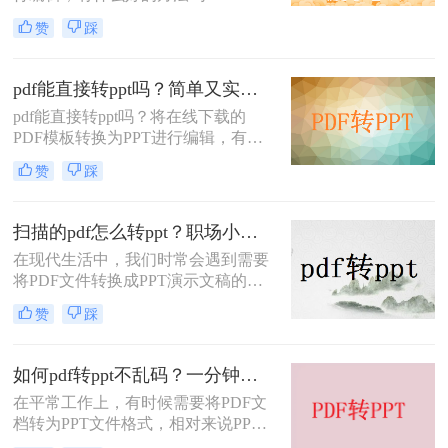
一种非常常用和重要的文档。一些商
赞
踩
业计划、计划和项目总结报告经常以
PPT的形式编写，然后转换成PDF格
式发送文件
pdf能直接转ppt吗？简单又实用的转转大师PDF转换器介绍
pdf能直接转ppt吗？​将在线下载的
PDF模板转换为PPT进行编辑，有什
么好的方法吗？PPT是一种非常常用
赞
踩
和重要的文档。一些商业计划、计划
和项目总结报告经常以PPT的形式编
写，然后转换成PDF格式发送文件
扫描的pdf怎么转ppt？职场小白快来学习这种方法！
在现代生活中，我们时常会遇到需要
将PDF文件转换成PPT演示文稿的情
况。这可能是因为我们需要在演示中
赞
踩
添加一些动态效果，或者需要修改
PDF文件中的内容，但是我们却没有
原始的PPT文件。如果你正在遇到这
如何pdf转ppt不乱码？一分钟轻松搞定PDF转PPT
个问题，不用担心，本文将向您介绍
在平常工作上，有时候需要将PDF文
扫描的pdf怎么转ppt。
档转为PPT文件格式，相对来说PPT
幻灯片在用以讲解、介绍时页面的展