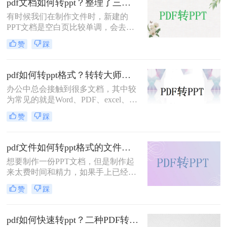
pdf文档如何转ppt？整理了三种方法，值得收藏！
而，在某些情况下，我们可能需要将
有时候我们在制作文件时，新建的
PDF文件转换为PPT（Microsoft
PPT文档是空白页比较单调，会去网
PowerPoint）格式，以便更好地编
上下载一些模板，而下载后的文档多
辑、演示或共享。在本篇文章中，我
赞
踩
是PDF格式，必须转换为PPT格式，
们将详细介绍pdf文件如何直接转
以便使用自己的文档。所以pdf文档如
ppt，让您轻松应对这一需求。
何转ppt呢？
pdf如何转ppt格式？转转大师在线都能解决！
办公中总会接触到很多文档，其中较
为常见的就是Word、PDF、excel、
TXT、PPT等，这些文档各有各的优
赞
踩
势，使用起来也是十分的方便，但是
如果我们需要将这些文档进行转换，
那么有什么方法可以做到呢？今天就
pdf文件如何转ppt格式的文件？二种实用的方法，一定要知道！
来讲讲pdf转ppt格式，看看小编是怎
想要制作一份PPT文档，但是制作起
么将这两种文档进行互换的，如果你
来太费时间和精力，如果手上已经有
还不知道，那么看完这篇pdf如何转
一份资料了，但是是PDF格式的，那
ppt格式文章你就学到了，一起来了解
赞
踩
么要怎么将pdf文件转ppt格式直接使
吧。
用呢？对于这个问题相信有很多朋友
都遇到过，今天就来给大家支个招，
pdf如何快速转ppt？二种PDF转PPT的简单方法，轻松解决
看看pdf文件如何转ppt格式的文件。