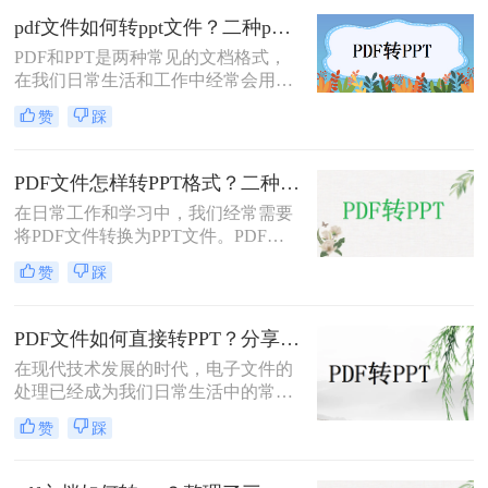
以制作专业的PPT演示文稿。在某些
pdf文件如何转ppt文件？二种pdf转ppt的简单方法，轻松解决
情况下，我们需要将PDF转换为PPT
PDF和PPT是两种常见的文档格式，
格式，以便将PDF文件中的内容放入
在我们日常生活和工作中经常会用
PPT演示文稿中，并进行编辑和制
到。有时候，我们需要将PDF文件转
作。在下面的文章中，我们将介绍怎
赞
踩
换为PPT文件，以便于在演示或分享
么无损将pdf转ppt。
时展示更生动、直观的内容。在这篇
文章中，我们将介绍pdf文件如何转
PDF文件怎样转PPT格式？二种PDF转PPT的简单方法，轻松解决
ppt文件。
在日常工作和学习中，我们经常需要
将PDF文件转换为PPT文件。PDF文
件作为一种跨平台的文档格式，非常
赞
踩
流行，但在展示和编辑方面并不如
PPT方便。因此，将PDF文件转换为
PPT文件可以方便我们进行编辑，同
PDF文件如何直接转PPT？分享两个PDF转PPT的方法，一键即可实现转换自由
时更好地展示PPT文件。下面，我们
在现代技术发展的时代，电子文件的
将介绍PDF文件怎样转PPT格式。
处理已经成为我们日常生活中的常
态。PDF（Portable Document
赞
踩
Format）作为一种常见的电子文档格
式，由于其跨平台、保留格式和易于
共享的特点，得到了广泛应用。然