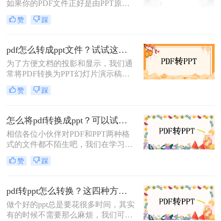
如果你的PDF文件正好是由PPT原文
件转换出来的，那么你转换回去效果
赞
踩
是一样的，那么pdf怎么转换成ppt免
费呢？下面就来给大家讲讲pdf转换成
ppt文件的方法吧。
pdf怎么转成ppt文件？试试这两种的方法，简单几步，高效转换!
为了方便文档的投影和显示，我们通
常将PDF转换为PPT幻灯片演示稿，
但是PDF文件是不方便修改的，所以
赞
踩
要转成PPT就需要用到转换器，而一
些转换器是普通转换，转换后的PPT
内容必须只是每页的一张图片，这自
怎么将pdf转换成ppt？可以试试这四个方法！
然是无法修改的。那么，我们如何才
相信各位小伙伴对PDF和PPT两种格
能转换为可编辑的PPT呢？今天就来
式的文件都不陌生吧，我们在学习工
讲讲pdf怎么转成ppt文件，下面一起
作上，经常会使用到这两种文件。有
看看吧。
赞
踩
时为了方便内容的演示，我们还会将
PDF转换成PPT格式。那你们知道怎
么将pdf转换成ppt了吗？还不知道怎
pdf转ppt怎么转换？这四种方法都可以转换！
么转的小伙伴，下面就为你们分享四
做个好的ppt总是要花很多时间，其实
种不错的转换方法。
有的时候不需要那么麻烦，我们可以