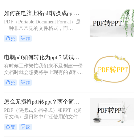
是pdf格式那该怎么办？不要紧，下面
我就会教你PDF如何转ppt，以下是
如何在电脑上将pdf转换成ppt？快来试试这三个转换方法
pdf转ppt简单方法电脑的操作步骤。
PDF（Portable Document Format）是
一种非常常见的文件格式，而
PPT（PowerPoint）则是一种用于制作
赞
踩
演示文稿的文件格式。当您需要将
PDF文件转换为PPT格式时，有几种
方法可以实现。下面将介绍三种常见
电脑pdf如何转化为ppt？试试这三种的方法，简单几步，高效转换！
的方法：使用使用在线转换工具、使
有时候工作繁忙我们来不及创建一份
用Adobe Acrobat Pro软件以及使用
文档时就会想要将手上现有的资料整
PDF转PPT软件。
理起来并且转换成自己想要的格式，
赞
踩
特别是遇到PDF文件时，大家也知道
PDF文件不易编辑，想要编辑就要开
会员，不想花钱的朋友可以直接将pdf
怎么无损将pdf转ppt？两个简单的方法教给大家
转ppt，这样就可以放心编辑了，那么
PDF（便携式文档格式）和PPT（演
你知道电脑pdf如何转化为ppt，下面
示文稿）是日常中广泛使用的文件格
给大家分享个好方法。
式。PDF能够保存文档的整个格式，
赞
踩
使其在不同设备上呈现一致，而PPT
是一种常用的演示文稿制作软件，可