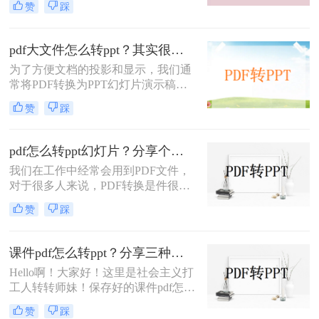
赞
踩
现和转换会更简单方便，那如何把如
何pdf转ppt不乱码呢？有那些pdf转ppt
的方式呢？下面就来给大家讲讲吧。
pdf大文件怎么转ppt？其实很简单，只需看这篇
为了方便文档的投影和显示，我们通
常将PDF转换为PPT幻灯片演示稿，
但是PDF文件是不方便修改的，所以
赞
踩
要转成PPT就需要用到转换器，而一
些转换器是普通转换，转换后的PPT
内容必须只是每页的一张图片，这自
pdf怎么转ppt幻灯片？分享个好用的PDF转PPT神器
然是无法修改的。那么，我们如何才
我们在工作中经常会用到PDF文件，
能转换为可编辑的PPT呢？今天就来
对于很多人来说，PDF转换是件很困
讲讲pdf转ppt，看看要pdf大文件怎么
难的事情，不知道怎么将PDF文件转
转ppt吧。
赞
踩
换成其他格式，就拿pdf转ppt来举个
例子，今天教你pdf怎么转ppt幻灯
片，只要掌握了方法，做事情就不会
课件pdf怎么转ppt？分享三种方法，1分钟轻松解决！
很难，下面给大家分享两个简单的方
Hello啊！大家好！这里是社会主义打
法，一分钟就能学会，一起来看看
工人转转师妹！保存好的课件pdf怎么
吧。
转ppt？ppt是我们经常用到的，无论
赞
踩
是做述职演说还是汇报工作都离不开