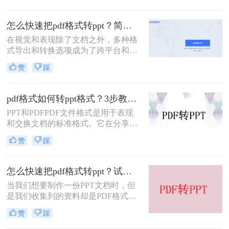
ppt。但是在汇报完之后，我们一般都
会习惯把ppt转换成pdf格式，这样更
怎么快速把pdf格式转ppt？简单易用的工具推荐
加方便保存和打印。那么pdf如何转
在视觉和表现除了文档之外，多种格
ppt文件呢？今天就给大家分享三个操
式导出和转换选项成为了跨平台和多
作方法吧！
功能工具的需要。PDF文件是一种普
赞
踩
遍的电子文档格式。但如果您需要将
其呈现为演示或幻灯片，您可能需要
一种方法将其转换为PPT格式。
pdf格式如何转ppt格式？3步教你搞定pdf转ppt格式
PPT和PDFPDF文件格式是用于表现
和交换文档的标准格式。它在分享和
传输文档方面非常方便，但在建筑，
赞
踩
机械和其他工业领域中，CAD格式的
文件更受欢迎。因此，许多行业专家
需要将PDF文档转换为CAD格式，以
怎么快速把pdf格式转ppt？试试这三种PDF转PPT的方法，简单几步，高效转换！
便能够从中获得摸底。但是这个过程
当我们想要制作一份PPT文档时，但
实际上并不简单。在这篇文章中，我
是我们收集到的资料却是PDF格式
们将探讨pdf格式如何转ppt格式。
的，这也是因为不想要被修改才会转
赞
踩
换成PDF的格式，但是我们需要用，
要怎么编辑里面的内容呢？直接将pdf