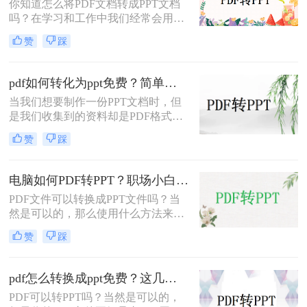
你知道怎么将PDF文档转成PPT文档
吗？在学习和工作中我们经常会用
PPT文档来做演讲，因为PPT的演示
赞
踩
效果非常好，非常适合展示文档内
容，不过，我们在传阅资料的时候却
喜欢将文档制成PDF格式的，因为
pdf如何转化为ppt免费？简单又实用的方法介绍！
PDF格式的文件兼容性较强，不管是
当我们想要制作一份PPT文档时，但
什么版本看到的内容都不会有差，当
是我们收集到的资料却是PDF格式
我们需要将pdf转成ppt文件时，你知
的，这也是因为不想要被修改才会转
道电脑pdf怎么转成ppt文件吗？下面
赞
踩
换成PDF的格式，但是我们需要用，
就来教会大家pdf转ppt的方法吧。
要怎么编辑里面的内容呢？直接将pdf
转化为ppt就是最好的方法了，那么
电脑如何PDF转PPT？职场小白快来学习这三种方法！
pdf如何转化为ppt免费呢？下面就让
PDF文件可以转换成PPT文件吗？当
小编来给大家详细的讲讲吧。
然是可以的，那么使用什么方法来转
换呢？今天小编就来跟大家探讨一下
赞
踩
这个问题，当我们需要将一份电脑如
何pdf转ppt时，我们可以使用专业的
PDF转换器进行转换，下面就给大家
pdf怎么转换成ppt免费？这几个方法不容错过！
介绍一款转转大师，能够快速有效的
PDF可以转PPT吗？当然是可以的，
帮助我们pdf转ppt。