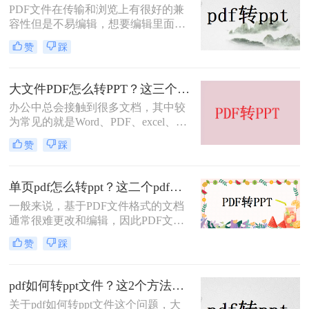
PDF文件在传输和浏览上有很好的兼
容性但是不易编辑，想要编辑里面的
内容直接使用还需要转换成其他的格
赞
踩
式，比如说Word、txt、excel、PPT
等，看个人的需求，今天来讲讲pdf文
件转ppt文件的方法，其实方法很简
大文件PDF怎么转PPT？这三个PDF转PPT方法你值得拥有，免费快捷又方便！
单，操作也很快捷，下面就来看看是
办公中总会接触到很多文档，其中较
pdf如何快速转ppt的吧。
为常见的就是Word、PDF、excel、
TXT、PPT等，这些文档各有各的优
赞
踩
势，使用起来也是十分的方便，但是
如果我们需要将这些文档进行转换，
那么有什么方法可以做到呢？今天就
单页pdf怎么转ppt？这二个pdf转ppt方法你值得拥有，免费快捷又方便！
来讲讲大文件PDF怎么转PPT，看看
一般来说，基于PDF文件格式的文档
小编是怎么将这两种文档进行互换
通常很难更改和编辑，因此PDF文件
的，如果你还不知道，那么看完这篇
通常被称为标准电子格式。作为上班
文章你就学到了，一起来了解吧。
赞
踩
族，他们经常需要处理类似的PDF文
档。当他们需要编辑和修改它们时，
他们习惯于将文件内容转换为word或
pdf如何转ppt文件？这2个方法请收好！方便又好用
PPT等文档，以便快速获得内容和编
关于pdf如何转ppt文件这个问题，大
排的完整性。那么单页pdf怎么转ppt