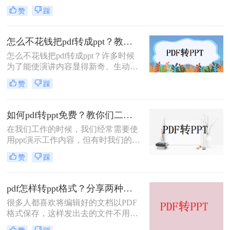
自己到网上找一些资料把它转换成ppt
赞
踩
格式就可以了，如果发现的资料正好
是pdf格式那该怎么办？不要紧，下面
我就会教你pdf转ppt怎么转换，以下
怎么不花钱把pdf转成ppt？教你快速在线p转换方法！
是pdf文件转ppt文件的方法介绍。
怎么不花钱把pdf转成ppt？许多时候
为了能使演讲内容显得新奇、生动，
经常需要把网络收集到的一些有价值
赞
踩
的PDF文件资料转交到PPT文件中，
通过编辑修改而得到具有说服力的讲
稿。现在跟大家分享一个在线pdf转
如何pdf转ppt免费？教你们二个简单方法！
ppt的方法。很快就能学会。
在我们工作的时候，我们经常需要使
用ppt演示工作内容，但有时我们的许
多文件都以pdf格式存在，所以我们需
赞
踩
要将pdf转ppt。现在很多朋友可能不
知道如何pdf转ppt免费t。今天，小编
将与大家分享二个简单的方法，下面
pdf怎样转ppt格式？分享两种免费且易上手的操作技巧
一起看看吧。
很多人都喜欢将编辑好的文档以PDF
格式保存，这样发出去的文件不用担
心乱码、排版出错等问题，打印也可