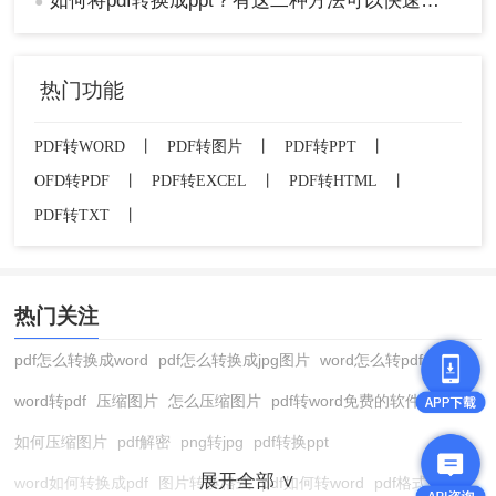
如何将pdf转换成ppt？有这二种方法可以快速转换！
●
热门功能
PDF转WORD
丨
PDF转图片
丨
PDF转PPT
丨
OFD转PDF
丨
PDF转EXCEL
丨
PDF转HTML
丨
PDF转TXT
丨
热门关注
pdf怎么转换成word
pdf怎么转换成jpg图片
word怎么转pdf
word转pdf
压缩图片
怎么压缩图片
pdf转word免费的软件
如何压缩图片
pdf解密
png转jpg
pdf转换ppt
展开全部 ∨
word如何转换成pdf
图片转换格式
pdf如何转word
pdf格式转换