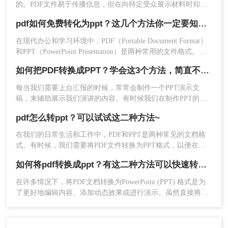
的。PDF文件易于传播信息，但在向特定受众展示材料时却不
有没有学会呢~如果有其他的文件需要转换，那么可
太理想。PPT则更适合用于演示，因此PDF文件转换为PPT的需
pdf如何免费转化为ppt？这几个方法你一定要知道！
以了解一下转转大师的其他转换功能哦，我们不仅
求越来越高，下面我就会教你怎么pdf转ppt，以下是pdf转ppt格
支持PDF转PPT也支持PDF的多种转换方式，包括
式的方法。
在现代办公和学习环境中，PDF（Portable Document Format）
图片格式转换、压缩等。都可以来使用一下哦。
和PPT（PowerPoint Presentation）是两种常用的文件格式。
PDF文件因其跨平台、不易被篡改的特性而广泛应用于文档分
如何把PDF转换成PPT？学会这3个方法，简直不要太好用！
享和阅读；而PPT则因其强大的演示功能，成为制作演示文稿
的首选。然而，在某些情况下，我们可能需要将PDF文件转换
每当我们需要上台汇报的时候，常常会制作一个PPT演示文
为PPT格式以便进行编辑和演示。那么pdf如何免费转化为ppt
稿，来辅助展示我们演讲的内容。有时候我们在制作PPT的时
呢？以下是一些免费将PDF转化为PPT的方法。
候，会从网上下载一些模板，但通常这些模板都是PDF格式，
pdf怎么转ppt？可以试试这二种方法~
所以我们需要先将PDF转换成PPT才能进行编辑。那你们知道
如何把PDF转换成PPT吗？有需要将PDF转换成PPT的小伙伴，
在我们的日常生活和工作中，PDF和PPT是两种常见的文档格
接下来就给你们分享几个人不错的方法。
式。有时候，我们需要将PDF文件转换为PPT格式，以便在演
示或会议中使用。下面将介绍几种常用的pdf怎么转ppt方法。
如何将pdf转换成ppt？有这二种方法可以快速转换！
在许多情况下，将PDF文档转换为PowerPoint (PPT) 格式是为
了更好地编辑内容、添加动态效果或进行演示。虽然直接将
PDF转换为PPT并不是一件简单的事情，但通过一些工具和服
务，我们可以较为轻松地完成这一转换。那么如何将pdf转换成
ppt呢？以下是几种将PDF转换为PPT的有效方法。