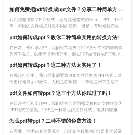
文件转ppt格式直接使用呢？对于这个问题相信有很多朋友都遇
如何免费把pdf转换成ppt文件？分享二种简单方法！
到过，今天就来给大家支个招，看看pdf文件如何转ppt格式的
文件。
我们都知道除了PDF格式，还有其他格式如Word、PPT、TXT
等。不同的文件格式对应不同的优势。但是，有时候我们会遇
到需要转换文件格式的问题。通常，为了应对这种情况，我们
pdf如何转成ppt？教你二种简单实用的转换方法!
会使用一些软件对文件格式进行转换。有什么样子的方法可以
轻松地完成转换呢，今天小编就给大家地带来了如何免费把pdf
在日常工作和学习中，我们经常需要将PDF文件中的内容转换
转换成ppt文件方法。
3、上传PDF文件然后点击开始转换。
为PPT格式，以便于演示和分享。那么PDF如何转成PPT呢？以
下是两种常用的方法，帮助您轻松实现PDF到PPT的转换。
pdf如何转成ppt？这二种方法太实用了！
在现代社会中，我们经常需要将PDF文件转换为PPT格式，以
便更好地展示和分享。无论是在学校、工作还是日常生活中，
转换PDF到PPT格式的需求越来越多。那么，pdf如何转成ppt
pdf文件如何转ppt？这三个方法你试过了吗！
呢？本文将为大家介绍几种常用的方法，以及一些实用的工具
推荐。
在日常生活和工作中，我们经常会遇到需要将PDF文件转换为
PPT格式的情况。PDF是一种常见的文件格式，但其内容难以
编辑，而PPT则是一种易于编辑的格式。将PDF文件转换为PPT
怎么pdf转ppt？二种不错的免费方法！
格式有多种方法，以确保转换的准确性和完整性，下面给大家
4、转换完成，可打开查看。
介绍pdf文件如何转ppt的方法。
在商业、学术或专业领域中，PDF文件转换为PPT是非常必要
以上就是pdf文件如何转ppt格式的文件的方法了，