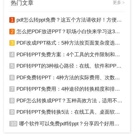
热门文章
更多 >
1
pdf怎么转ppt免费？这五个方法请收好！方便又好用！
2
怎么把PDF放进PPT？职场小白快来学习这3种方法！
3
PDF改成PPT格式：5种方法按页面复杂度选择！
4
PDF转PPT免费方案：4个工具的文件限制和输出质量对比！
5
PDF转PPT的3种核心路径：在线、软件和PPT自带的适用范围！
6
PDF免费转PPT：4种方法的实际费用、次数限制和效果！
7
PDF转PPT免费用：4种途径的转换精度和排版保留能力对比！
8
PDF怎么转换成PPT？五种高效方法，适用不同场景全解析！
9
PDF转PPT免费转换5法：在线工具、桌面软件和PPT插件的优劣！
10
哪个软件可以免费pdf转ppt？分享四个好用的转换工具！