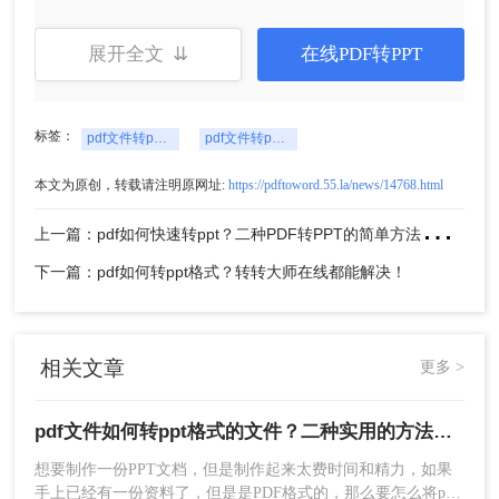
展开全文 ⇊
在线PDF转PPT
5、转换完成，点击下载文件。
第二种：转转大师客户端批量pdf转ppt
标签：
pdf文件转ppt格式
pdf文件转ppt文件
1、下载安装转转大师并打开。
本文为原创，转载请注明原网址:
https://pdftoword.55.la/news/14768.html
上
一篇：pdf如何快速转ppt？二种PDF转PPT的简单方法，轻松解决
下一篇：pdf如何转ppt格式？转转大师在线都能解决！
相关文章
更多 >
2、选择文件转PPT。
pdf文件如何转ppt格式的文件？二种实用的方法，一定要知道！
想要制作一份PPT文档，但是制作起来太费时间和精力，如果
手上已经有一份资料了，但是是PDF格式的，那么要怎么将pdf