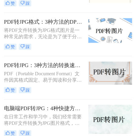
赞
踩
体分享资料，还是在不方便打开PDF
阅读器的设备上查看内容，了解怎么
把PDF转成图片都是一项必备技能。
PDF转JPG格式：3种方法的DPI设置和清晰度调节技巧！
本文将详细介绍4种实用的转换方
将PDF文件转换为JPG格式图片是一
法，帮助您快速掌握这项技能。
种常见的需求，无论是为了便于分
享、编辑还是其他用途。那么PDF转
赞
踩
jpg格式图片怎么弄呢？本文将介绍一
些常用的方法。
PDF转JPG：3种方法的转换速度、清晰度和文件体积对比！
PDF（Portable Document Format）文
件因其格式固定、易于阅读和分享而
广受欢迎。然而，在某些情况下，我
赞
踩
们可能需要将PDF文件转换为JPG图
片格式，以便进行图像处理、在线分
享或嵌入到其他文档中。那么pdf怎么
电脑端PDF转JPG：4种快捷方法的操作步骤和常见格式问题！
转换成jpg呢？本文将介绍三种将PDF
在日常工作和学习中，我们经常需要
转换成JPG的实用方法。
将PDF文件转换为JPG图片格式，以
便于在网页上分享、在演示中插入或
赞
踩
简单地打印出来。那么电脑怎么把pdf