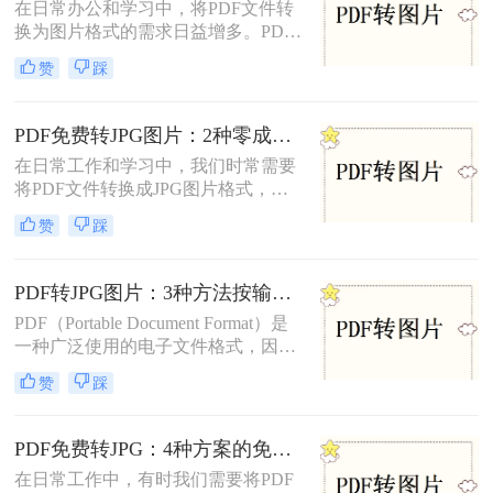
在日常办公和学习中，将PDF文件转
换为图片格式的需求日益增多。PDF
转图片不仅便于分享、保存和打印，
赞
踩
还能有效规避某些版权问题，提高阅
读体验。那么pdf怎么转图片呢？本文
将介绍三种常用的PDF转图片方法。
PDF免费转JPG图片：2种零成本方案的转换效果和限制！
在日常工作和学习中，我们时常需要
将PDF文件转换成JPG图片格式，以
便于在多种设备和平台上进行浏览和
赞
踩
分享。那么pdf怎么转换成jpg图片免
费呢？本文将介绍两种免费将PDF转
换成JPG图片的方法。
PDF转JPG图片：3种方法按输出质量和批量需求选择！
PDF（Portable Document Format）是
一种广泛使用的电子文件格式，因其
跨平台性和良好的排版效果而受到青
赞
踩
睐。然而，在某些情况下，我们可能
需要将PDF文件转换成JPG图片格
式，以便更方便地在不同设备或软件
PDF免费转JPG：4种方案的免费次数、文件限制和效果对照！
上进行查看和编辑。那么pdf怎么转换
在日常工作中，有时我们需要将PDF
成jpg图片呢？本文将介绍四种常用的