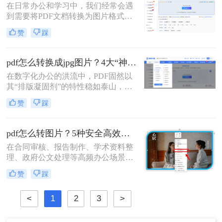
在日常办公和学习中，我们经常会遇
到需要将PDF文档转换为图片格式的
情况，比如制作PPT素材、在社交媒
赞
踩
体分享资料，或者在不方便打开PDF
阅读器的设备上查看内容。当面对几
十页甚至上百页的PDF文件时，一页
pdf怎么转换成jpg图片？4大“神操作”让文件处理效率飙升！
页截图显然不现实。那么，多页 PDF
在数字化办公的洪流中，PDF固然以
如何一次性转成多张图片呢？本文将
其“排版凝固剂”的特性稳如泰山，但
为你推荐几种有效的方法，并附带详
当我们需要快速分享、即时预览或二
细的操作步骤和注意事项。
赞
踩
次编辑时，它往往变成了一堵厚重的
墙。将PDF“粉碎”重组为JPG图片，
不仅是格式的跃迁，更是工作流的彻
pdf怎么转图片？5种安全高效实测方法！
底解放。那么pdf怎么转换成jpg图片​
在合同审核、报告制作、学术资料整
呢？
理、政府公文处理等高频办公场景
中，将PDF精准转换为图片格式（如
赞
踩
JPG/PNG）是效率刚需，却也是“翻
车”重灾区：文字模糊、图片变形、
<
1
2
3
>
分辨率丢失、敏感信息泄露……更严
峻的是，2026年国家网信办通报多起
因在线转换工具导致的企业核心数据