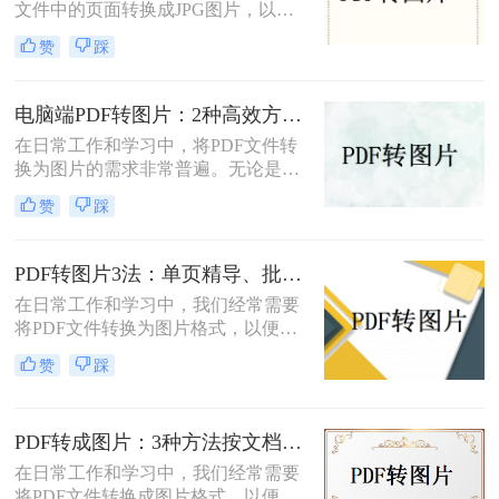
文件中的页面转换成JPG图片，以便
将PDF文件转换为JPG图片的方法，
在不同的应用场景中使用。那么怎么
帮助您根据不同的需求选择最合适的
赞
踩
把pdf转换成jpg图片免费呢？本文将
方式。
介绍四种免费且高效的方法，帮助您
轻松完成PDF到JPG的转换。
电脑端PDF转图片：2种高效方法的详细操作和参数配置!
在日常工作和学习中，将PDF文件转
换为图片的需求非常普遍。无论是为
了方便分享、展示还是进一步处理，
赞
踩
掌握几种高效的PDF转图片方法都是
非常有用的。那么电脑上怎么把pdf转
图片呢？本文将详细介绍两种常见的
PDF转图片3法：单页精导、批量快导、截图应急各取所需！
电脑上PDF转图片方法，帮助用户轻
在日常工作和学习中，我们经常需要
松完成文件格式转换。
将PDF文件转换为图片格式，以便进
行分享、打印或进一步的图像处理。
赞
踩
那么怎么把pdf转图片呢？本文将介绍
三种将PDF转为图片的方法。每种方
法都有其特点和适用场景，您可以根
PDF转成图片：3种方法按文档类型（纯文本/图文/扫描件）选择！
据实际需求选择合适的方法进行转
换。
在日常工作和学习中，我们经常需要
将PDF文件转换成图片格式，以便于