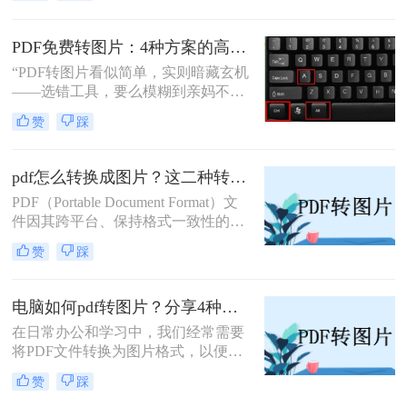
转换成jpg图片呢？本文将介绍四种不
同的方法，帮助你在电脑上轻松完成
PDF免费转图片：4种方案的高清输出设置和无损转换要点！
PDF到JPG的转换。
“PDF转图片看似简单，实则暗藏玄机
——选错工具，要么模糊到亲妈不
认，要么操作复杂到怀疑人生。那么
赞
踩
pdf怎么免费转换成图片呢？”作为深
耕办公软件测评多年的博主，今天就
给大家扒一扒免费且高效的PDF转图
pdf怎么转换成图片？这二种转换方法较为实用！
片方法，覆盖不同场景需求，看完直
PDF（Portable Document Format）文
接抄作业！
件因其跨平台、保持格式一致性的特
性而被广泛使用。然而，在某些情况
赞
踩
下，我们可能希望将PDF内容转换为
图片格式，以便进行编辑、分享或打
印。那么pdf怎么转换成图片呢？本文
电脑如何pdf转图片？分享4种常见方法~！
将介绍两种将PDF转换成图片的方
在日常办公和学习中，我们经常需要
法。
将PDF文件转换为图片格式，以便更
好地进行分享、编辑或保存。那么电
赞
踩
脑如何pdf转图片呢？本文介绍四种常