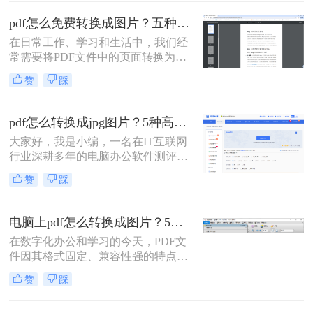
见的PDF转图片的方法。
pdf怎么免费转换成图片？五种高效方法详解，总有一款适合你！
在日常工作、学习和生活中，我们经
常需要将PDF文件中的页面转换为图
片格式（如JPG、PNG）。无论是为
赞
踩
了在演示文稿中插入清晰的图表、在
社交媒体上分享内容，还是为了满足
某些平台只支持图片上传的需求，掌
pdf怎么转换成jpg图片？5种高效方法详解，告别繁琐操作！
握PDF转图片的技能都至关重要。然
大家好，我是小编，一名在IT互联网
而，面对网络上琳琅满目的转换工
行业深耕多年的电脑办公软件测评博
具，如何选择一款免费、安全且高效
主。在日常工作中，我经常收到用户
的方法成为了许多人的难题。
赞
踩
反馈：PDF文件里的图表或文字需要
快速转换为JPG图片，用于自媒体配
图、报告展示或资料存档，但转换过
电脑上pdf怎么转换成图片？5个常用有效方法，精准高效不踩坑！
程总是遇到格式错乱、操作复杂或隐
在数字化办公和学习的今天，PDF文
私泄露等问题。今天，我将结合多年
件因其格式固定、兼容性强的特点而
测评经验，为大家详细解析PDF怎么
广泛应用。但有时我们需要将PDF文
转换成JPG图片的常用方法，帮助您
赞
踩
件转换为图片格式，便于在社交媒体
精准提取信息，提升工作效率。那么
分享、插入演示文稿或进行图像编
pdf怎么转换成jpg图片呢？本文融合