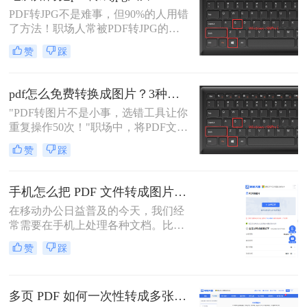
份精心制作的PDF报告、产品手册或
PDF转JPG不是难事，但90%的人用错
设计稿，精准无误地转换为JPG图
了方法！职场人常被PDF转JPG的效
片，是嵌入PPT、上传网站或进行二
率问题困扰：扫描版文档转图片模
次编辑的常见刚需。
赞
踩
糊、批量处理繁琐、安全隐忧频发。
作为深耕电脑办公软件测评6年的小
编，我见过太多人因方法不当浪费时
pdf怎么免费转换成图片？3种高效方法实测！
间。
"PDF转图片不是小事，选错工具让你
重复操作50次！"职场中，将PDF文档
快速转为清晰图片是高频刚需——会
赞
踩
议截图、社交媒体配图、技术文档存
档，都需精准高效。然而，90%的办
公族曾陷入“转换后模糊不清、手动
手机怎么把 PDF 文件转成图片？4种高效方法实测推荐
调整耗时”的困境。
在移动办公日益普及的今天，我们经
常需要在手机上处理各种文档。比如
收到电子发票、合同或者学习资料是
赞
踩
PDF格式，但对方要求发送JPG图
片，或者为了方便在朋友圈、微信群
分享，我们需要将PDF页面提取为图
多页 PDF 如何一次性转成多张图片？高效方法全解析！
片。