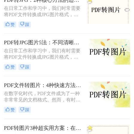
在日常工作和学习中，我们时常需要
将PDF文件转换成JPG图片格式，以
便于在多种设备和平台上进行浏览、
赞
踩
编辑和分享。那么怎么把pdf转换成
jpg呢？本文将介绍两种将PDF转换成
JPG的方法。
PDF转JPG图片5法：不同清晰度需求下的最优选择！
在日常工作和学习中，我们有时需要
将PDF文件转换成JPG图片格式，以
便于在社交媒体、网站或打印设备上
赞
踩
展示和分享。那么pdf怎么转换成jpg
图片​呢？本文将介绍五种将PDF转换
成JPG图片的方法。每种方法都有其
PDF文件转图片：4种快速方法的速度排名和操作步骤！
独特的优缺点和适用场景，用户可以
在数字化时代，PDF文件成为了一种
根据自己的需求选择最合适的方法。
非常常见的文档格式。然而，有时候
我们需要将PDF文件转换为图片格
赞
踩
式，以便于在网页或者其他媒体上使
用。那么，PDF文件怎样转图片呢？
本文将为您介绍几种简单、快速且高
PDF转图片3种超实用方案：在线、客户端、截图各自优势！
效的转换方法。