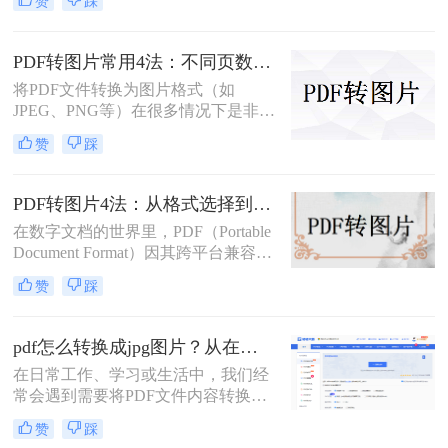
赞
踩
文将介绍多种实用方法，满足不同场
景需求。
PDF转图片常用4法：不同页数文档的最优转换路径！
将PDF文件转换为图片格式（如
JPEG、PNG等）在很多情况下是非常
有用的，比如当你需要在网络上分享
赞
踩
文档的一部分内容，或者想要快速查
看某个页面而不打开PDF阅读器时。
那么pdf如何转换成图片呢？本文将介
PDF转图片4法：从格式选择到DPI设置的完整操作指南！
绍几种常用的PDF转图片的方法。
在数字文档的世界里，PDF（Portable
Document Format）因其跨平台兼容性
和版面保真度而备受推崇。然而，在
赞
踩
某些情况下，将PDF文件中的页面或
特定内容转化为图像格式，如JPEG或
PNG，可能更为实用，比如制作演示
pdf怎么转换成jpg图片？从在线工具到专业软件，总有一款适合你！
文稿、社交媒体分享或整合进其他图
在日常工作、学习或生活中，我们经
文混排的设计中。那么pdf如何转成图
常会遇到需要将PDF文件内容转换为
片呢？本文将详细介绍将PDF文件转
JPG图片的场景。或许是希望将一份
换为图片的多种方法，帮助你轻松完
赞
踩
报告中的图表插入PPT演示，或许是
成这一任务。