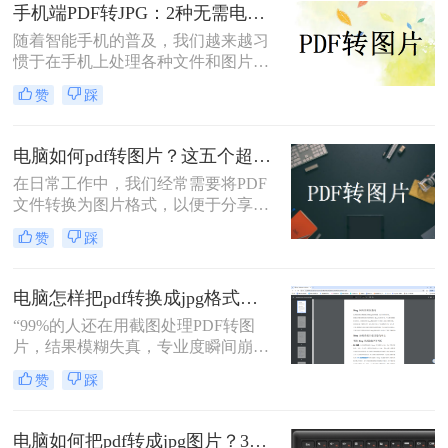
辑。那么电脑上pdf怎么转换成图片
专业知识和实际案例，确保内容客观
手机端PDF转JPG：2种无需电脑的快捷操作流程！
呢？本文将全面介绍五种在电脑上将
中立，同时自然融入高效工具推荐，
随着智能手机的普及，我们越来越习
PDF转换为图片的高效方法，涵盖专
助您轻松应对办公挑战。
惯于在手机上处理各种文件和图片。
业软件、在线工具、命令行技巧等不
有时候，我们可能需要将PDF文件中
同解决方案。
赞
踩
的图片转换成JPG格式，以便在不同
的场合中使用。下面是一篇关于手机
怎么把pdf图片转换成jpg的文章，希
电脑如何pdf转图片？这五个超实用的方法一定要试试！
望对您有所帮助。
在日常工作中，我们经常需要将PDF
文件转换为图片格式，以便于分享、
编辑或打印。那么电脑如何pdf转图片
赞
踩
呢？本文将为您介绍五种高效的PDF
转图片方法，帮助您轻松完成转换任
务。
电脑怎样把pdf转换成jpg格式的图片？三大高效方法，精准保真一看就会！
“99%的人还在用截图处理PDF转图
片，结果模糊失真，专业度瞬间崩
塌。”作为一名深耕电脑办公软件测
赞
踩
评多年的博主，小编每天都在与各种
文档格式打交道。我深知，对于职场
办公人群和自媒体创作者而言，将一
电脑如何把pdf转成jpg图片？3种高效方法，精准转换不踩坑！