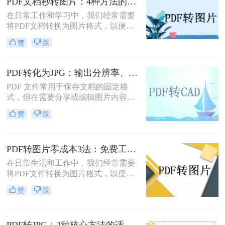
PDF文档秒转图片：4种方法的速度和画质实测排名！
求，PDF转JPG都是一项非常实用的
在日常工作和学习中，我们经常需要
技能
将PDF文档转换为图片格式，以便于
分享、编辑或满足特定的展示需求。
赞
踩
那么pdf文档怎么变成图片呢？本文将
详细介绍几种将PDF文档转换成图片
的方法，帮助读者轻松应对这一需
PDF转化为JPG：输出分辨率、色彩模式和压缩率的设置指南！
求。
PDF 文件常用于保存文档的固定格
式，但在需要分享或编辑图片内容
时，JPG 格式更为灵活。那么pdf如何
赞
踩
转化为jpg呢？本文将详细介绍几种常
用的 PDF 转 JPG 方法，帮助你轻松
实现格式转换。
PDF转图片零成本3法：免费工具的转换精度和限制对比！
在日常生活和工作中，我们经常需要
将PDF文件转换为图片格式，以便于
分享、编辑或打印。那么怎么不花钱
赞
踩
把pdf转成图片呢？本文将介绍三种不
花钱将PDF转换成图片的方法，帮助
您轻松完成转换任务。
PDF转JPG：2种核心方法的适用场景和操作差异！