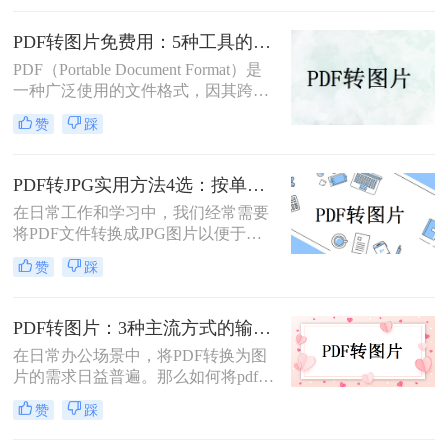
想要分享合同中的某一页而不发送整
个文件，又或者是为了在社交媒体上
PDF转图片免费用：5种工具的文件限制和输出质量对比！
展示一份精美的文档内容。PDF因其
PDF（Portable Document Format）是
格式稳定、兼容性强而成为文档分发
一种广泛使用的文件格式，因其跨平
的首选，但其不易编辑和截取的特
台、保持文档格式不变的特点而受到
性，也使得“PDF转JGT”成为一个高
赞
踩
用户的喜爱。但在某些情况下，我们
频需求。
可能需要将PDF文件转换为图片格
式，以便更方便地进行编辑、分享或
PDF转JPG实用方法4选：按单页/多页/批量场景分别推荐！
嵌入到其他文档中。那么如何免费将
在日常工作和学习中，我们经常需要
pdf转换成图片呢？本文将介绍几种免
将PDF文件转换成JPG图片以便于浏
费将PDF转换成图片的方法，并详细
览、分享或编辑。PDF（Portable
解释其操作步骤和注意事项。
赞
踩
Document Format）作为一种文档格
式，以其跨平台兼容性和良好的文件
保护机制著称，但在某些情况下，我
PDF转图片：3种主流方式的输出分辨率和文件体积实测！
们更希望将其转换为JPG（Joint
在日常办公场景中，将PDF转换为图
Photographic Experts Group）格式的图
片的需求日益普遍。那么如何将pdf转
片文件。那么如何把pdf怎么转换成
换成图片呢？本文精选三种主流方
jpg图片呢？本文将介绍几种实用的方
赞
踩
法，助您高效完成格式转换。
法，帮助您轻松实现PDF到JPG的转
换。