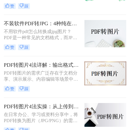
插入文档、发微信、上传到只接受图
赞
踩
片格式的平台时，就得做格式转换。
不同方法在转换质量、操作效率、数
据安全方面差异很大——截图法可能
不装软件PDF转JPG：4种纯在线方案的转换效果和速度对比！
模糊失真，在线工具有隐私顾虑，专
不用软件pdf怎么转换成jpg图片？
业软件又需要安装。选错方法不仅浪
PDF是一种常见的文档格式，而JPG
费时间，还可能得到画质差的图片。
是一种常见的图片格式。有时候，我
赞
踩
们需要将PDF文件转换成JPG图片。
虽然市面上有很多PDF转JPG的软
件，但如果你不想使用这些软件，那
PDF转图片4法详解：输出格式、分辨率、批量处理全对比！
么你可以尝试以下方法。
PDF转图片的需求广泛存在于文档分
享、演示展示、内容编辑等场景中。
那么pdf如何转图片呢？本文将从不同
赞
踩
平台和用户需求出发，详细介绍多种
常用方法。
PDF转图片4法实操：从上传到下载的完整步骤和参数设置！
在日常办公、学习或资料分享中，将
PDF转换为图片（JPG/PNG）的需求
十分常见。那么pdf怎么转图片呢？本