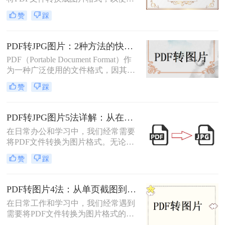
分享、打印或进行其他编辑操作。那
赞
踩
么pdf转成图片怎么转呢？本文将介绍
三种将PDF转成图片的方法。
PDF转JPG图片：2种方法的快捷操作和格式选择要点！
PDF（Portable Document Format）作
为一种广泛使用的文件格式，因其跨
平台、不易被篡改的特性而备受青
赞
踩
睐。然而，在某些情况下，我们可能
需要将PDF转换成JPG图片格式，以
便于在更多设备上查看、分享或进行
PDF转JPG图片5法详解：从在线工具到桌面端全路径对比！
编辑。那么怎么将pdf转换成jpg图片
在日常办公和学习中，我们经常需要
呢？本文将介绍两种将PDF转换成
将PDF文件转换为图片格式。无论是
JPG图片的方法，包括使用专业软件
为了方便分享、嵌入演示文稿，还是
和在线转换工具，帮助大家轻松应对
赞
踩
为了保护文档内容不被随意编辑，掌
这一需求。
握怎么把PDF转成图片都是一项非常
实用的技能。本文将详细介绍5种经
PDF转图片4法：从单页截图到批量导出的完整操作路径！
过验证的有效方法，帮助您根据不同
在日常工作和学习中，我们经常遇到
场景选择最适合的解决方案。
需要将PDF文件转换为图片格式的情
况。无论是制作PPT素材、在社交媒