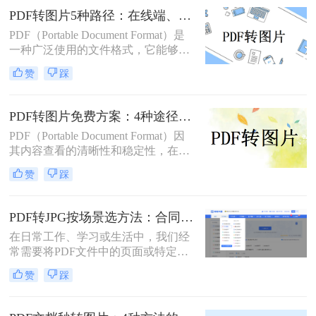
PDF转图片5种路径：在线端、客户端和截图法的效率对比！
PDF（Portable Document Format）是
一种广泛使用的文件格式，它能够保
持文档格式不变，无论在哪种设备上
赞
踩
打开都能呈现出一致的效果。然而，
有时候我们可能需要将PDF文件中的
一页或多页转换为图片格式，比如
PDF转图片免费方案：4种途径的免费额度和隐藏限制！
JPG或PNG，以方便在不同的应用场
PDF（Portable Document Format）因
景中使用。那么pdf转图片怎么转呢？
其内容查看的清晰性和稳定性，在日
本文将详细介绍几种常见的方法来帮
常工作和学习中得到了广泛应用。然
助您将PDF文件转换为图片。
赞
踩
而，在某些情况下，我们可能需要将
PDF文件转换为图片格式，以便更灵
活地编辑、分享或用于其他特殊用
PDF转JPG按场景选方法：合同、图纸、证件照分别用哪种！
途。那么pdf转图片怎么转免费呢？以
在日常工作、学习或生活中，我们经
下将详细介绍几种免费将PDF转换为
常需要将PDF文件中的页面或特定内
图片的方法，帮助用户轻松实现格式
容转换为JPG图片格式。无论是为了
转换。
赞
踩
在演示文稿中插入一页图表、在社交
媒体上分享一份文档的截图，还是为
了满足某些平台只支持图片上传的需