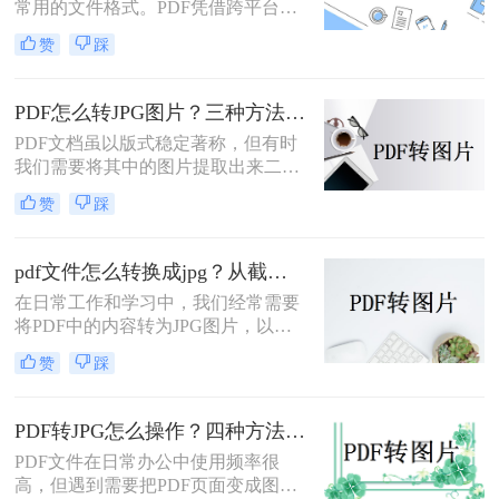
常用的文件格式。PDF凭借跨平台兼
容性和文档保护特性，广泛用于合
赞
踩
同、报告、扫描件的存储与传输；而
JPG则以其通用性和易分享性，更适
合网页展示、社交媒体发布和图像编
PDF怎么转JPG图片？三种方法对比，一看就懂！
辑。那么，PDF怎么转换成JPG图片
PDF文档虽以版式稳定著称，但有时
呢？本文将先给出三种方案的直观对
我们需要将其中的图片提取出来二次
比，再逐一拆解操作步骤，您可根据
编辑，或转成图片格式用于网页、
使用频率、文件数量和隐私需求快速
赞
踩
PPT等场景。那么，PDF怎么转JPG图
选择最合适的方法。
片？本文先给出三种主流方案的对比
结论，再逐一拆解操作步骤，您可根
pdf文件怎么转换成jpg？从截图到专业软件，一篇讲清楚！
据转换频率、图片质量要求和隐私需
在日常工作和学习中，我们经常需要
求快速选择。
将PDF中的内容转为JPG图片，以便
插入PPT、上传网页或通过微信分
赞
踩
享。PDF怎么转JPG图片？本文先给
出四种主流方案的对比结论，再逐一
拆解操作步骤，您可根据使用频率、
PDF转JPG怎么操作？四种方法实测对比，附各场景最优选！
图片质量要求和操作习惯快速选择最
PDF文件在日常办公中使用频率很
适合的方法。
高，但遇到需要把PDF页面变成图片