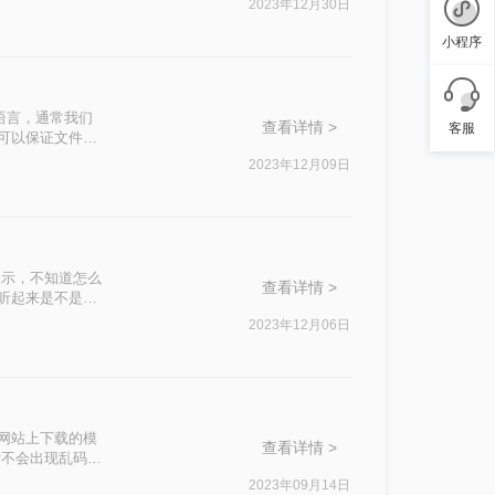
2023年12月30日
小程序
记语言，通常我们
查看详情 >
客服
它可以保证文件的
能对它里面的内容
2023年12月09日
法。
展示，不知道怎么
查看详情 >
。听起来是不是很
成HTML格式，
2023年12月06日
网站上下载的模
查看详情 >
后不会出现乱码的
比较困难，那有什
2023年09月14日