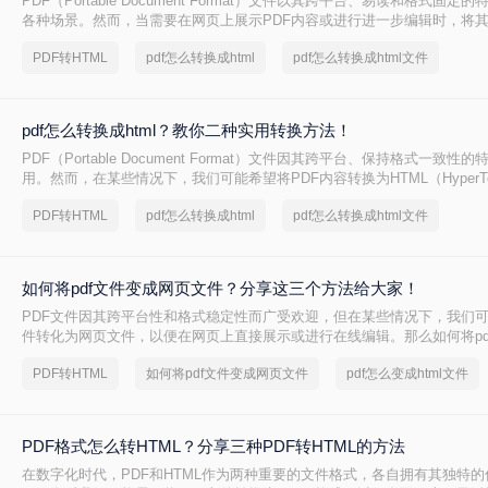
PDF（Portable Document Format）文件以其跨平台、易读和格式固
各种场景。然而，当需要在网页上展示PDF内容或进行进一步编辑时，将其
式则变得尤为重要。那么PDF怎么转换成HTML呢？本文将为您介绍三种实
PDF转HTML
pdf怎么转换成html
pdf怎么转换成html文件
HTML的方法，帮助您轻松实现这一需求。
pdf怎么转换成html？教你二种实用转换方法！
PDF（Portable Document Format）文件因其跨平台、保持格式一致
用。然而，在某些情况下，我们可能希望将PDF内容转换为HTML（HyperText
Language）格式，以便在网页上展示或进行在线编辑。那么pdf怎么转换成h
PDF转HTML
pdf怎么转换成html
pdf怎么转换成html文件
介绍两种将PDF转换成HTML的方法。
如何将pdf文件变成网页文件？分享这三个方法给大家！
PDF文件因其跨平台性和格式稳定性而广受欢迎，但在某些情况下，我们可
件转化为网页文件，以便在网页上直接展示或进行在线编辑。那么如何将pd
文件呢？本文将介绍三种将PDF文件转化为网页文件的方法，帮助读者根
PDF转HTML
如何将pdf文件变成网页文件
pdf怎么变成html文件
适的方式。
PDF格式怎么转HTML？分享三种PDF转HTML的方法
在数字化时代，PDF和HTML作为两种重要的文件格式，各自拥有其独特