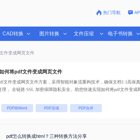
热门导航
A
CAD转换
图片转换
文件压缩
电子书转换
df文件变成网页文件
如何将pdf文件变成网页文件
df文件变成网页文件
方案，采用智能对象流重构技术，确保文档1:1高保
码。支持一键批量处理， 全链路 SSL 加密保障隐私安全。助您快速实现
如何将pdf文件变成
：
PDF转Word
PDF压缩
PDF合并
pdf怎么转换成html？三种转换方法分享