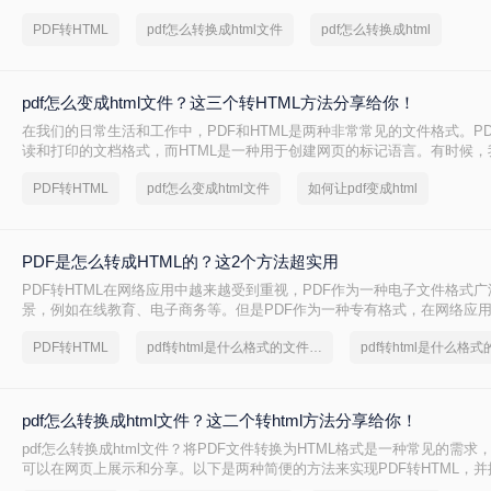
HTML（HyperText Markup Language）格式，以便在网页上展示、编
PDF转HTML
pdf怎么转换成html文件
pdf怎么转换成html
处理。那么pdf怎么转换成html文件呢？本文将介绍三种将PDF转换为HT
助您轻松实现文件格式的转换。
pdf怎么变成html文件？这三个转HTML方法分享给你！
在我们的日常生活和工作中，PDF和HTML是两种非常常见的文件格式。P
读和打印的文档格式，而HTML是一种用于创建网页的标记语言。有时候，
文件转换为HTML文件，以便在网页上展示或进行进一步的编辑。本文将向您
PDF转HTML
pdf怎么变成html文件
如何让pdf变成html
成html文件方法，帮助您将PDF文件转换为HTML文件。
PDF是怎么转成HTML的？这2个方法超实用
PDF转HTML在网络应用中越来越受到重视，PDF作为一种电子文件格式
景，例如在线教育、电子商务等。但是PDF作为一种专有格式，在网络应
制，比如不便于搜索引擎索引的问题。因此，将PDF转换为HTML格式就
PDF转HTML
pdf转html是什么格式的文件怎么打开
pdf转html是什么格
HTML作为一种开放标准，在浏览器中的兼容性强，结构清晰，方便搜索引
地解决PDF在网络应用中的一些问题。那你们知道PDF是怎么转成HTML
家分享二种不错的方法。
pdf怎么转换成html文件？这二个转html方法分享给你！
pdf怎么转换成html文件？将PDF文件转换为HTML格式是一种常见的需求，
可以在网页上展示和分享。以下是两种简便的方法来实现PDF转HTML，
项，帮助您顺利完成转换任务。