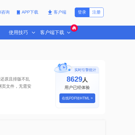
登录
注册
PI咨询
APP下载
客户端
使用技巧
客户端下载
实时引擎统计
8629
人
真还原且排版不乱
网页文件
，无需安
用户已经体验
在线PDF转HTML >