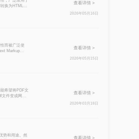
定的特性，广泛应用于
查看详情 >
转换为HTML格
用的PDF转
2026年05月16日
性的特性而被广泛使
查看详情 >
 Markup
tml呢？本文将
2026年05月15日
能希望将PDF文
查看详情 >
f文件变成网页
据实际需求选择合
2026年03月18日
的优势和用途。然
查看详情 >