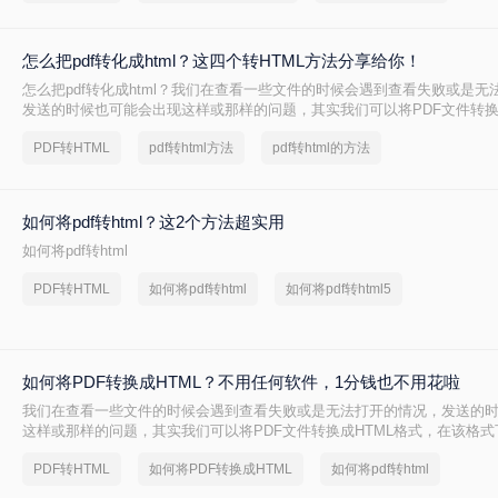
怎么把pdf转化成html？这四个转HTML方法分享给你！
怎么把pdf转化成html？​我们在查看一些文件的时候会遇到查看失败或是
发送的时候也可能会出现这样或那样的问题，其实我们可以将PDF文件转换
在该格式下文件打开和加载的速度很快，而且能不受到软件的制约，直接
PDF转HTML
pdf转html方法
pdf转html的方法
看，与此同时还能方便文件的共享访问，只需一个链接就能实现查看,下面
个PDF转HTML的转换方法吧！
如何将pdf转html？这2个方法超实用
如何将pdf转html
PDF转HTML
如何将pdf转html
如何将pdf转html5
如何将PDF转换成HTML？不用任何软件，1分钱也不用花啦
我们在查看一些文件的时候会遇到查看失败或是无法打开的情况，发送的
这样或那样的问题，其实我们可以将PDF文件转换成HTML格式，在该格
载的速度很快，而且能不受到软件的制约，直接在网页上就能查看，与此
PDF转HTML
如何将PDF转换成HTML
如何将pdf转html
的共享访问，只需一个链接就能实现查看,下面我们就来分享如何将PDF转换
吧！