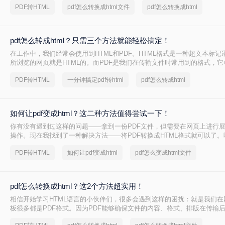
PDF转HTML
pdf怎么转换成html文件
pdf怎么转换成html
pdf怎么转成html？只需三个方法就能轻松搞定！
在工作中，我们经常会使用到HTML和PDF。HTML格式是一种超文本标
所浏览的网页就是HTML的。而PDF是我们在传输文件时常用到的格式，
内容、格式以及排版的稳定性。有时候我们需要将PDF转化为HTML，才
PDF转HTML
一分钟搞定pdf转html
pdf怎么转成html
进行修改。那你们知道pdf怎么转成html吗？下面就为大家分享三种转换方
如何让pdf变成html？这二种方法值得尝试一下！
你有没有遇到过这样的问题——拿到一份PDF文件，但需要在网页上进行
操作。现在我找到了一种解决方法——将PDF转换成HTML格式就可以了
复杂？但其实很简单！只需要几个步骤，我们就可以轻松地把PDF文件转换
PDF转HTML
如何让pdf变成html
pdf怎么变成html文件
然后在网页上展示。
pdf怎么转换成html？这2个方法超实用！
相信开始学习HTML语言的小伙伴们，很多会遇到这样的困扰：就是我们在
板很多都是PDF格式。因为PDF能够确保文件的内容、格式、排版在传输
情况，所以使用度非常高。而我们想在PDF格式的模板上进行修改的话会