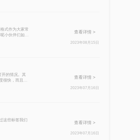
成html的方法
该格式作为大家常
查看详情 >
过呢小伙伴们如果
就需要使用文件格
2023年08月15日
答如何pdf转
打开的情况。其
查看详情 >
速度很快，而且能
享访问，只需一个
2023年07月16日
过这些标签我们
查看详情 >
。
2023年07月16日