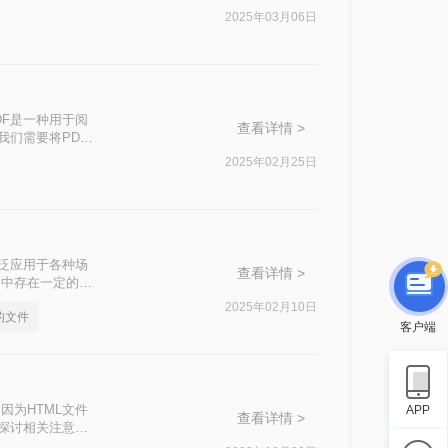
辑或进行其他形式的
2025年03月06日
ML的高效方法，帮
DF是一种用于阅
查看详情 >
我们需要将PDF
介绍pdf怎么变
2025年02月25日
广泛应用于各种场
查看详情 >
用中存在一定的限
显得尤为重要。
2025年02月10日
式的文件
擎抓取，能很好
客户端
的吗？下面就为大
因为HTML文件
APP
查看详情 >
并探讨相关注意事