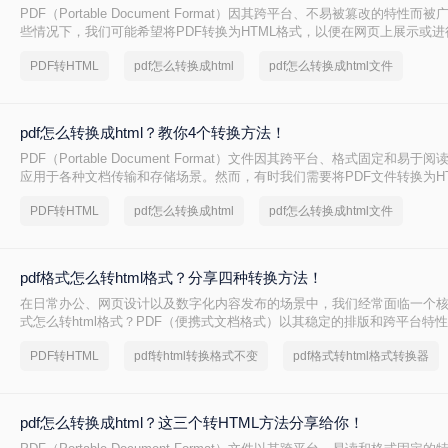
PDF（Portable Document Format）因其跨平台、不易被篡改的特性
些情况下，我们可能希望将PDF转换为HTML格式，以便在网页上展示或
么pdf怎么转换成html呢？本文将介绍三种将PDF转换为HTML的方法。
PDF转HTML
pdf怎么转换成html
pdf怎么转换成html文件
pdf怎么转换成html？教你4个转换方法！
PDF（Portable Document Format）文件因其跨平台、格式固定和易
应用于各种文档传输和存储场景。然而，有时我们需要将PDF文件转换为H
在网页上展示或进行更灵活的编辑。那么pdf怎么转换成html呢？本文将介
PDF转HTML
pdf怎么转换成html
pdf怎么转换成html文件
PDF转HTML方法。
pdf格式怎么转html格式？分享四种转换方法！
在日常办公、网页设计以及数字化内容发布的场景中，我们经常面临一个核心
式怎么转html格式？PDF（便携式文档格式）以其稳定的排版和跨平台特
网页展示、SEO优化或在线交互时，将其转换为HTML（超文本标记语言
PDF转HTML
pdf转html转换格式不变
pdf格式转html格式转换器
重要。
pdf怎么转换成html？这三个转HTML方法分享给你！