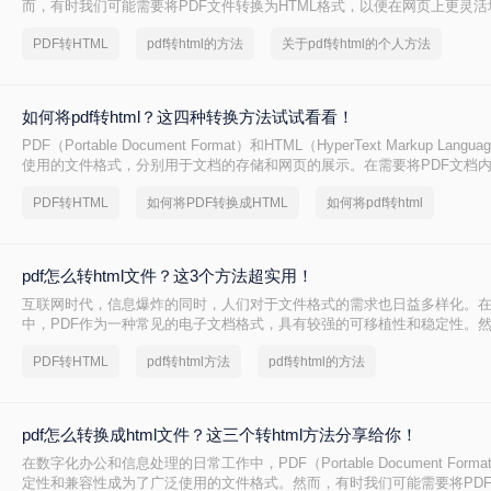
而，有时我们可能需要将PDF文件转换为HTML格式，以便在网页上更灵
行编辑。那么PDF格式怎么转HTML呢？本文将为您介绍四种将PDF转换为
PDF转HTML
pdf转html的方法
关于pdf转html的个人方法
帮助您轻松实现文件格式的转换。
如何将pdf转html？这四种转换方法试试看看！
PDF（Portable Document Format）和HTML（HyperText Markup Lan
使用的文件格式，分别用于文档的存储和网页的展示。在需要将PDF文档内
格式以便于在网页上展示或进行更灵活的编辑时，可以采用多种方法来实
PDF转HTML
如何将PDF转换成HTML
如何将pdf转html
pdf转html呢？本文将详细介绍几种常见的PDF转HTML的方法。
pdf怎么转html文件？这3个方法超实用！
互联网时代，信息爆炸的同时，人们对于文件格式的需求也日益多样化。
中，PDF作为一种常见的电子文档格式，具有较强的可移植性和稳定性。
下，我们却需要将PDF文件转换为HTML格式，以适应特定的需求。此时，掌
PDF转HTML
pdf转html方法
pdf转html的方法
html文件的方法，将会给我们带来极大的便利。
pdf怎么转换成html文件？这三个转html方法分享给你！
在数字化办公和信息处理的日常工作中，PDF（Portable Document For
定性和兼容性成为了广泛使用的文件格式。然而，有时我们可能需要将PD