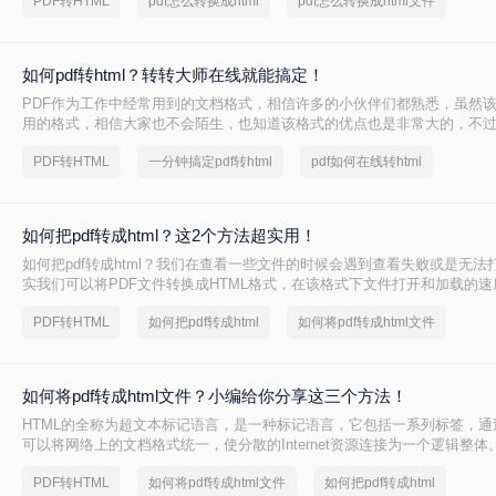
PDF转HTML
pdf怎么转换成html
pdf怎么转换成html文件
么方法可以将模板转成HTML格式从而方便编辑呢？今天分享二个pdf怎么转换
给你们。
如何pdf转html？转转大师在线就能搞定！
PDF作为工作中经常用到的文档格式，相信许多的小伙伴们都熟悉，虽然
用的格式，相信大家也不会陌生，也知道该格式的优点也是非常大的，不
在特定的时候需要使用网页格式的时候应该要去怎么办呢？这个时候我们
PDF转HTML
一分钟搞定pdf转html
pdf如何在线转html
式转换来解决问题了！具体操作是什么样的呢？小编接下来就来为大家详细解
html吧！
如何把pdf转成html？这2个方法超实用！
如何把pdf转成html？我们在查看一些文件的时候会遇到查看失败或是无法
实我们可以将PDF文件转换成HTML格式，在该格式下文件打开和加载的
不受到软件的制约，直接在网页上就能查看，与此同时还能方便文件的共
PDF转HTML
如何把pdf转成html
如何将pdf转成html文件
链接就能实现查看，非常方便，下面一起看看吧。
如何将pdf转成html文件？小编给你分享这三个方法！
HTML的全称为超文本标记语言，是一种标记语言，它包括一系列标签，通
可以将网络上的文档格式统一，使分散的Internet资源连接为一个逻辑整体
PDF转HTML
如何将pdf转成html文件
如何把pdf转成html