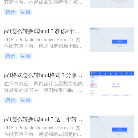
其跨平台、不易被篡改的特性而被广
泛使用，但在某些情况下，我们可能
赞
踩
希望将PDF转换为HTML格式，以便
在网页上展示或进行在线编辑。那么
pdf怎么转换成html呢？本文将介绍三
pdf怎么转换成html？教你4个转换方法！
种将PDF转换为HTML的方法。
PDF（Portable Document Format）文
件因其跨平台、格式固定和易于阅读
的特性而被广泛应用于各种文档传输
赞
踩
和存储场景。然而，有时我们需要将
PDF文件转换为HTML格式，以便在
网页上展示或进行更灵活的编辑。那
pdf格式怎么转html格式？分享四种转换方法！
么pdf怎么转换成html呢？本文将介绍
在日常办公、网页设计以及数字化内
四种实用的PDF转HTML方法。
容发布的场景中，我们经常面临一个
核心问题：pdf格式怎么转html格式？
赞
踩
PDF（便携式文档格式）以其稳定的
排版和跨平台特性著称，但在需要网
页展示、SEO优化或在线交互时，将
pdf怎么转换成html？这三个转HTML方法分享给你！
其转换为HTML（超文本标记语言）
PDF（Portable Document Format）文
格式就显得尤为重要。
件以其跨平台、易读和格式固定的特