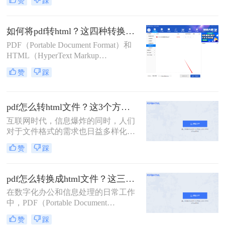
赞
踩
件，以便在网页上直接展示或进行在
线编辑。那么如何将pdf文件变成网页
文件呢？本文将介绍三种将PDF文件
如何将pdf转html？这四种转换方法试试看看！
转化为网页文件的方法，帮助读者根
PDF（Portable Document Format）和
据实际需求选择合适的方式。
HTML（HyperText Markup
Language）是两种广泛使用的文件格
赞
踩
式，分别用于文档的存储和网页的展
示。在需要将PDF文档内容转换为
HTML格式以便于在网页上展示或进
pdf怎么转html文件？这3个方法超实用！
行更灵活的编辑时，可以采用多种方
法来实现。那么如何将pdf转html呢？
互联网时代，信息爆炸的同时，人们
本文将详细介绍几种常见的PDF转
对于文件格式的需求也日益多样化。
HTML的方法。
在众多文件格式中，PDF作为一种常
赞
踩
见的电子文档格式，具有较强的可移
植性和稳定性。然而，在某些情况
下，我们却需要将PDF文件转换为
pdf怎么转换成html文件？这三个转html方法分享给你！
HTML格式，以适应特定的需求。此
在数字化办公和信息处理的日常工作
时，掌握pdf怎么转html文件的方法，
中，PDF（Portable Document
将会给我们带来极大的便利。
Format）因其出色的稳定性和兼容性
赞
踩
成为了广泛使用的文件格式。然而，