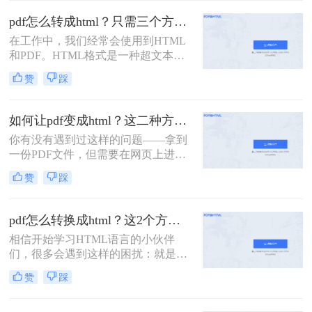
题。那你们知道PDF是怎么转成
事项，帮助您顺利完成转换任务。
HTML的吗？下面就为大家分享二种
pdf怎么转成html？只需三个方法就能轻松搞定！
不错的方法。
在工作中，我们经常会使用到HTML
和PDF。HTML格式是一种超文本标
记语言，通常我们所浏览的网页就是
赞
踩
HTML的。而PDF是我们在传输文件
时常用到的格式，它可以保证文件的
内容、格式以及排版的稳定性。有时
如何让pdf变成html？这二种方法值得尝试一下！
候我们需要将PDF转化为HTML，才
你有没有遇到过这样的问题——拿到
能对它里面的内容进行修改。那你们
一份PDF文件，但需要在网页上进行
知道pdf怎么转成html吗？下面就为大
展示，不知道怎么操作。现在我找到
家分享三种转换方法。
赞
踩
了一种解决方法——将PDF转换成
HTML格式就可以了。听起来是不是
很复杂？但其实很简单！只需要几个
pdf怎么转换成html？这2个方法超实用！
步骤，我们就可以轻松地把PDF文件
相信开始学习HTML语言的小伙伴
转换成HTML格式，然后在网页上展
们，很多会遇到这样的困扰：就是我
示。
们在网站上下载的模板很多都是PDF
赞
踩
格式。因为PDF能够确保文件的内
容、格式、排版在传输后不会出现乱