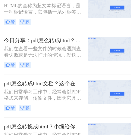
查看，与此同时还能方便文件的共享
HTML的全称为超文本标记语言，是
访问，只需一个链接就能实现查看，
一种标记语言，它包括一系列标签，
非常方便，下面一起看看吧。
通过这些标签我们可以将网络上的文
赞
踩
档格式统一，使分散的Internet资源连
接为一个逻辑整体。
今日分享：pdf怎么转成html？分享两个超简单上手技巧
我们在查看一些文件的时候会遇到查
看失败或是无法打开的情况，发送的
时候也可能会出现这样或那样的问
赞
踩
题，其实我们可以将PDF文件转换成
HTML格式，在该格式下文件打开和
加载的速度很快，而且能不受到软件
pdf怎么转成html文档？这个在线方法快来试试
的制约，直接在网页上就能查看，与
我们日常学习工作中，经常会以PDF
此同时还能方便文件的共享访问，只
格式来存储、传输文件，因为它具有
需一个链接就能实现查看,下面我们就
良好的稳定性以及兼容性。在需要编
来分享pdf怎么转成html方法吧！
赞
踩
辑PDF内容的时候，我们往往会将
PDF转换成其它格式进行编辑，例如
想要编辑网页模板，就会将PDF转换
pdf怎么转换成html？小编给你分享这二个方法！
成HTML格式。
我们日常学习工作中，经常会以PDF