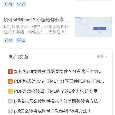
时候也可能会出现这样或那样的问
赞
踩
题，其实我们可以将PDF文件转换成
HTML格式，在该格式下文件打开和
加载的速度很快，而且能不受到软件
如何pdf转html？小编给你分享这个方法！
的制约，直接在网页上就能查看，与
我们日常学习工作中，经常会以PDF
此同时还能方便文件的共享访问，只
格式来存储、传输文件，因为它具有
需一个链接就能实现查看,下面我们就
良好的稳定性以及兼容性。在需要编
来分享如何将PDF转换成HTML方法
赞
踩
辑PDF内容的时候，我们往往会将
吧！
PDF转换成其它格式进行编辑，例如
想要编辑网页模板，就会将PDF转换
热门文章
更多 >
成HTML格式。
1
如何将pdf文件变成网页文件？分享这三个方法给大家！
2
PDF格式怎么转HTML？分享三种PDF转HTML的方法
3
PDF是怎么转成HTML的？这2个方法超实用
4
pdf格式怎么转html格式？分享四种转换方法！
5
pdf怎么转换成html？教你4个转换方法！