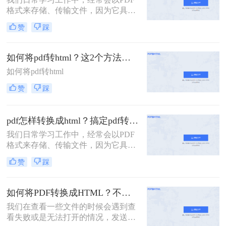
格式来存储、传输文件，因为它具有
良好的稳定性以及兼容性。 在需要编
赞
踩
辑PDF内容的时候，我们往往会将
PDF转换成其它格式进行编辑，例如
想要编辑网页模板，就会将PDF转换
如何将pdf转html？这2个方法超实用
成HTML格式。
如何将pdf转html
赞
踩
pdf怎样转换成html？搞定pdf转换，这个在线工具用起来
我们日常学习工作中，经常会以PDF
格式来存储、传输文件，因为它具有
良好的稳定性以及兼容性。在需要编
赞
踩
辑PDF内容的时候，我们往往会将
PDF转换成其它格式进行编辑，例如
想要编辑网页模板，就会将PDF转换
如何将PDF转换成HTML？不用任何软件，1分钱也不用花啦
成HTML格式。那么pdf怎样转换成
我们在查看一些文件的时候会遇到查
html吗？接下来就为大家分享款不错
看失败或是无法打开的情况，发送的
的转换器。