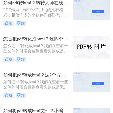
码的情况，所以使用度非常高。而我
如何pdf转html？转转大师在线就能搞定！
们想在PDF格式的模板上进行修改的
PDF作为工作中经常用到的文档格
话会比较困难，那有什么方法可以将
式，相信许多的小伙伴们都熟悉，虽
模板转成HTML格式从而方便编辑
然该格式作为大家常用的格式，相信
呢？今天分享二个pdf怎么转换成html
赞
踩
大家也不会陌生，也知道该格式的优
的方法给你们。
点也是非常大的，不过呢小伙伴们如
果在特定的时候需要使用网页格式的
怎么把pdf转化成html？这四个转HTML方法分享给你！
时候应该要去怎么办呢？这个时候我
怎么把pdf转化成html？​我们在查看一
们就需要使用文件格式转换来解决问
些文件的时候会遇到查看失败或是无
题了！具体操作是什么样的呢？小编
法打开的情况，发送的时候也可能会
接下来就来为大家详细解答如何pdf转
赞
踩
出现这样或那样的问题，其实我们可
html吧！
以将PDF文件转换成HTML格式，在
该格式下文件打开和加载的速度很
如何把pdf转成html？这2个方法超实用！
快，而且能不受到软件的制约，直接
如何把pdf转成html？我们在查看一些
在网页上就能查看，与此同时还能方
文件的时候会遇到查看失败或是无法
便文件的共享访问，只需一个链接就
打开的情况。其实我们可以将PDF文
能实现查看,下面我们就来分享四个
赞
踩
件转换成HTML格式，在该格式下文
PDF转HTML的转换方法吧！
件打开和加载的速度很快，而且能不
受到软件的制约，直接在网页上就能
如何将pdf转成html文件？小编给你分享这三个方法！