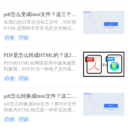
有时我们可能需要将PDF文件转换为
HTML（HyperText Markup
pdf怎么变成html文件？这三个转HTML方法分享给你！
Language）格式，以便在网页上展
在我们的日常生活和工作中，PDF和
示、编辑或进行其他形式的处理。那
HTML是两种非常常见的文件格式。
么pdf怎么转换成html文件呢？本文将
PDF是一种用于阅读和打印的文档格
介绍三种将PDF转换为HTML的高效
赞
踩
式，而HTML是一种用于创建网页的
方法，帮助您轻松实现文件格式的转
标记语言。有时候，我们需要将PDF
换。
文件转换为HTML文件，以便在网页
PDF是怎么转成HTML的？这2个方法超实用
上展示或进行进一步的编辑。本文将
PDF转HTML在网络应用中越来越受
向您介绍pdf怎么变成html文件方法，
到重视，PDF作为一种电子文件格式
帮助您将PDF文件转换为HTML文
广泛应用于各种场景，例如在线教
件。
赞
踩
育、电子商务等。但是PDF作为一种
专有格式，在网络应用中存在一定的
限制，比如不便于搜索引擎索引的问
pdf怎么转换成html文件？这二个转html方法分享给你！
题。因此，将PDF转换为HTML格式
pdf怎么转换成html文件？将PDF文件
就显得尤为重要。HTML作为一种开
转换为HTML格式是一种常见的需
放标准，在浏览器中的兼容性强，结
求，因为HTML文件可以在网页上展
构清晰，方便搜索引擎抓取，能很好
赞
踩
示和分享。以下是两种简便的方法来
地解决PDF在网络应用中的一些问
实现PDF转HTML，并探讨相关注意