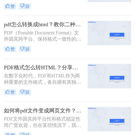
性，广泛应用于各种场景。然而，当
赞
踩
需要在网页上展示PDF内容或进行进
一步编辑时，将其转换为HTML格式
则变得尤为重要。那么PDF怎么转换
pdf怎么转换成html？教你二种实用转换方法！
成HTML呢？本文将为您介绍三种实
PDF（Portable Document Format）文
用的PDF转HTML的方法，帮助您轻
件因其跨平台、保持格式一致性的特
松实现这一需求。
性而被广泛使用。然而，在某些情况
赞
踩
下，我们可能希望将PDF内容转换为
HTML（HyperText Markup
Language）格式，以便在网页上展示
PDF格式怎么转HTML？分享三种PDF转HTML的方法
或进行在线编辑。那么pdf怎么转换成
在数字化时代，PDF和HTML作为两
html呢？本文将介绍两种将PDF转换
种重要的文件格式，各自拥有其独特
成HTML的方法。
的优势和用途。然而，有时我们可能
赞
踩
需要将PDF文件转换为HTML格式，
以便在网页上更灵活地展示内容或进
行编辑。那么PDF格式怎么转HTML
如何将pdf文件变成网页文件？分享这三个方法给大家！
呢？本文将为您介绍四种将PDF转换
PDF文件因其跨平台性和格式稳定性
为HTML的方法，帮助您轻松实现文
而广受欢迎，但在某些情况下，我们
件格式的转换。
可能希望将PDF文件转化为网页文