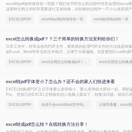
excel转pdf如何保持在一页呢？我们在平时办公的过程中经常会用到excel和
这两种文档之间经常需要进行互相转换，在转换的过程中一不小心就容易
码。表格过长的话容易出现分页的情况，不利于观看。所以选择好一个好
EXCEL转PDF
excel转pdf如何保持在一页
excel如何转pdf在一页
十分重要，今天就为大家整理了二种excel转pdf不分页的方法。一起来看
excel怎么转换成pdf？？三个简单的转换方法安利给你们！
日常工作中，经常会收到PDF文件，最简单的处理PDF文件的方法就是转
如Excel、Word等常见的文件格式，以便于大家编辑。但是要想Excel转成
法吗？
EXCEL转PDF
excel文档怎么转换成pdf？简单易学的方法
excel转pdf字体变小了怎么办？还不会的家人们快进来看
EXCEL转换成PDF之后字体要么变得很小，要么变得很大挤在一起。用的是Adob
Pro。 把自己的EXCEL文档放在别人电脑上面试了，转换没问题。就自己
了。软件卸载重装之后也没用。电脑重启也未有解决，电脑也杀过毒了。
EXCEL转PDF
你还不会excel转pdf文件吗？快来学习
题，今天突然就变成这样子了。EXCEL预览时字体没问题，只是彩色部分
解决办法。
excel转成pdf怎么转？在线转换方法分享！
在平时的工作中，大家都会用Excel来制作表格、整理办公数据资源、管理