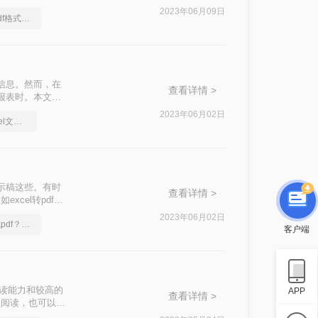
DF文档。我们怎
2023年06月09日
怎么将excel转换成pdf格式，终于找到解决方法了
信息。然而，在
查看详情 >
送报表时。本文将
2023年06月02日
手把手教会你如何excel文档转pdf
演示稿这些。有时
查看详情 >
cel转pdf文
编今天就来给大家
2023年06月02日
excel文档怎么转换成pdf？简单易学的方法
客户端
阅读能力和较高的
APP
查看详情 >
上阅读，也可以更
格式文件的方法。