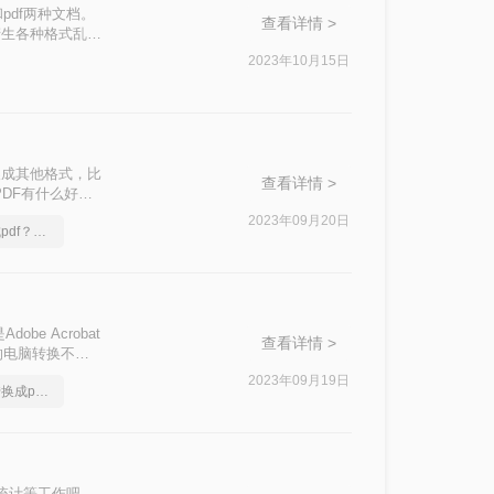
pdf两种文档。
查看详情 >
产生各种格式乱
用的文档转换方法
2023年10月15日
一下吧。
换成其他格式，比
查看详情 >
PDF有什么好方
2023年09月20日
excel文档怎么转换成pdf？简单高效的恢复方法
e Acrobat
查看详情 >
的电脑转换不
昨天转换也都没问
2023年09月19日
让领导看傻，excel转换成pdf原来这么快
变成了黑白。求
统计等工作吧。