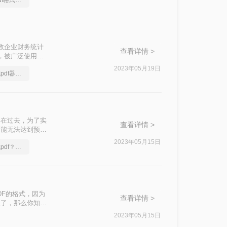
怎么将excel转换成pdf格式，分享一种简单的方法
多数企业财务统计
查看详情 >
全，被广泛使用，
给文件处理用户带
2023年05月19日
转转大师excel转换成pdf器就是这么的自信！
pdf文档这个问
。在过去，为了实
查看详情 >
可能无法达到预期
xcel转怎么
2023年05月15日
excel文档怎么转换成pdf？简单易学的方法
DF的格式，因为
查看详情 >
改了，那么你知道
2023年05月15日