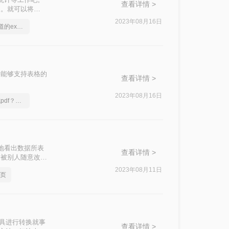
查看详情 >
改。就可以将
我整理出了一种简
2023年08月16日
分享一个大家都不知道的excel转pdf文件方法
种能够支持表格的
查看详情 >
2023年08月16日
excel文档怎么转换成pdf？简单高效的恢复方法
地看出数据所表
查看详情 >
会被别人随意改
cel转pdf怎
2023年08月11日
两页
工具进行转换就事
查看详情 >