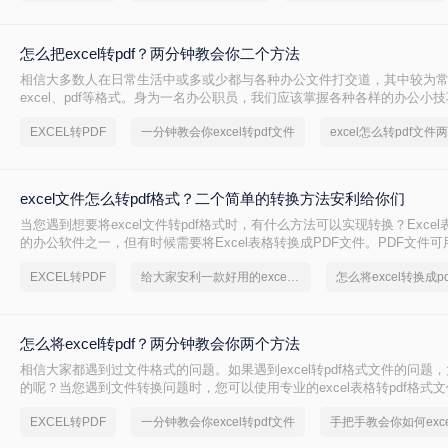
怎么把excel转pdf？两分钟教会你二个方法
相信大多数人在日常生活中或多或少都与各种办公文件打交道，其中较为常见
excel、pdf等格式。身为一名办公职员，我们应该掌握各种各样的办公小技巧
pdf、pdf转word等，这些办公小技巧你又能掌握多少？就拿excel转pdf
EXCEL转PDF
一分钟教会你excel转pdf文件
excel怎么转pdf文件
知道怎么把excel转pdf吗？如果不知道，那么小编今天就来给大家讲讲excel
文件的方法。
excel文件怎么转pdf格式？二个简单的转换方法安利给你们
当您遇到想要将excel文件转pdf格式时，有什么方法可以实现转换？Exce
的办公软件之一，但有时候需要将Excel表格转换成PDF文件。PDF文件
免去了在不同程序之间切换的麻烦，也可以在不同设备之间无缝分享。本
EXCEL转PDF
给大家安利一款好用的excel转pdf文件软件
的方法来将您的Excel文件转换为PDF格式。
怎么将excel转pdf？两分钟教会你两个方法
相信大家都遇到过文件格式的问题。如果遇到excel转pdf格式文件的问题
的呢？当您遇到文件转换问题时，您可以使用专业的excel表格转pdf格式
作，如果你还不知道的话，那么下面小编就和大家分享一下怎么将excel转p
EXCEL转PDF
一分钟教会你excel转pdf文件