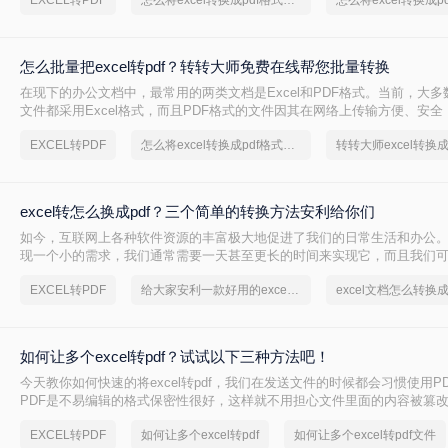
EXCEL转PDF
怎么将excel转换成pdf格式，实用的方法来了
怎么批量把excel转pdf？转转大师免费在线帮您批量转换
在现下的办公文档中，最常用的两类文档是Excel和PDF格式。当前，大
文件都采用Excel格式，而且PDF格式的文件因其在网络上传输方便、安
因生产这两种格式的生产厂家不同，由于商业上的原因，彼此不能兼容，
EXCEL转PDF
怎么将excel转换成pdf格式，转转大师帮你解决
来了许多麻烦。那么怎么批量把excel转pdf呢？今天就来给大家讲讲excel转
题，一起来看看吧。
excel转怎么换成pdf？三个简单的转换方法安利给你们
如今，互联网上各种软件资源的丰富极大地促进了我们的日常生活和办公
现一个小的需求，我们通常需要一天甚至更长的时间来实现它，而且我们
的效果。现在不同了。借助于网络上发达的网络资源，您可以快速实现，那么e
EXCEL转PDF
给大家安利一款好用的excel转pdf文件软件
换成pdf呢？，下面就教您如何轻松地将excel表格转pdf格式文件。
如何让多个excel转pdf？试试以下三种方法吧！
今天教你如何快速的将excel转pdf，我们在发送文件的时候都会习惯使用P
PDF是不易编辑的格式保密性很好，这样就不用担心文件里面的内容被篡
如何让多个excel转pdf吗？今天就来教大家一个好方法，快快收藏起来吧。
EXCEL转PDF
如何让多个excel转pdf
如何让多个excel转pdf文件