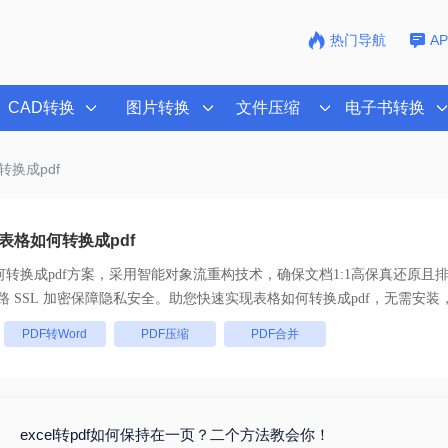
热门导航
A
CAD转换
图片转换
文件压缩
电子书转换
转换成pdf
表格如何转换成pdf
转换成pdf
方案，采用智能对象流重构技术，确保文档1:1高保真还原且
处理， 全链路 SSL 加密保障隐私安全。助您快速实现
表格如何转换成pdf
，无需安装
：
PDF转Word
PDF压缩
PDF合并
excel转pdf如何保持在一页？二个方法教会你！