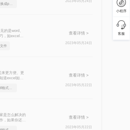
2023年05月24日
你值得更好的excel转换成pdf软件
小程序
的是word、
查看详情 >
客服
，如excel转
文件格式来说，大家
2023年05月24日
f文件
xcel转pdf
看起来更方便、更
查看详情 >
道excel如何
2023年05月22日
怎么将excel转换成pdf格式，分享一种简单的方法
大家是怎么解决的
查看详情 >
操作，如果你还不
2023年05月22日