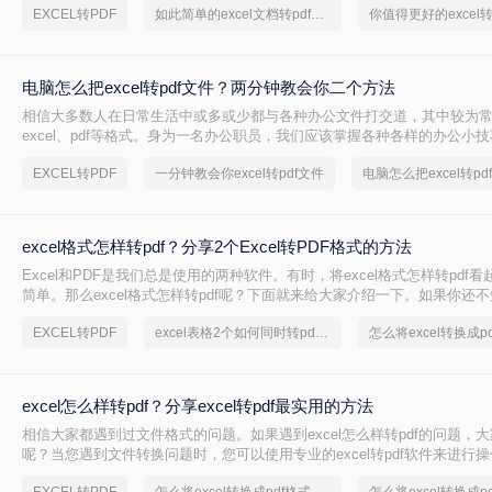
EXCEL转PDF
如此简单的excel文档转pdf方法，你学会了吗
电脑怎么把excel转pdf文件？两分钟教会你二个方法
相信大多数人在日常生活中或多或少都与各种办公文件打交道，其中较为常见
excel、pdf等格式。身为一名办公职员，我们应该掌握各种各样的办公小技巧
pdf、pdf转word等，这些办公小技巧你又能掌握多少？就拿excel转pdf
EXCEL转PDF
一分钟教会你excel转pdf文件
电脑怎么把excel转pd
知道电脑怎么把excel转pdf文件吗？如果不知道，那么小编今天就来给大家讲讲e
文件的方法。
excel格式怎样转pdf？分享2个Excel转PDF格式的方法
Excel和PDF是我们总是使用的两种软件。有时，将excel格式怎样转pdf
简单。那么excel格式怎样转pdf呢？下面就来给大家介绍一下。如果你还不知
转pdf，那么不妨跟着来看一下，保证很快就能学会。
EXCEL转PDF
excel表格2个如何同时转pdf格式
excel怎么样转pdf？分享excel转pdf最实用的方法
相信大家都遇到过文件格式的问题。如果遇到excel怎么样转pdf的问题，
呢？当您遇到文件转换问题时，您可以使用专业的excel转pdf软件来进行
知道的话，那么下面小编就和大家分享一下excel转pdf的操作。