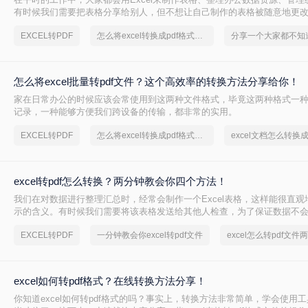
有时候我们需要把表格分享给别人，但不想让自己制作的表格被随意地更
Excel转成PDF的格式发送给别浏览，那么excel转成pdf怎么转呢？今天
EXCEL转PDF
怎么将excel转换成pdf格式，分享一种简单的方法
单的方法来分享给大家。
怎么将excel批量转pdf文件？这个高效率的转换方法分享给你！
家在日常办公的时候应该会常使用到这两种文件格式，毕竟这两种格式一
记录，一种能够方便我们跨设备的传输，都非常的实用。
EXCEL转PDF
怎么将excel转换成pdf格式，分享一种简单的方法
excel转pdf怎么转换？两分钟教会你四个方法！
我们在对数据进行整理汇总时，经常会制作一个Excel表格，这样能很直观
示的含义。有时候我们需要将该表格发送给其他人检查，为了保证数据不
动，我们可以将Excel表格进行格式转换，将其转换成PDF文件，那你们知道ex
EXCEL转PDF
一分钟教会你excel转pdf文件
excel怎么转pdf文件
么转换吗？不会操作的小伙伴快来收藏这篇文章学习啦！
excel如何转pdf格式？在线转换方法分享！
你知道excel如何转pdf格式的吗？事实上，转换方法非常简单，学会使用