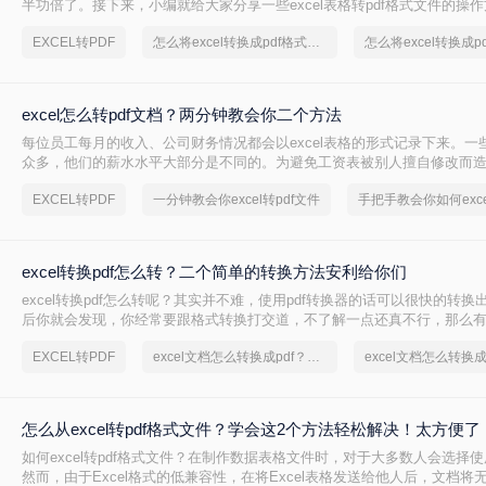
半功倍了。接下来，小编就给大家分享一些excel表格转pdf格式文件的操
可以简单快速的进行转换，一起来看看吧。
EXCEL转PDF
怎么将excel转换成pdf格式，分享一种简单的方法
excel怎么转pdf文档？两分钟教会你二个方法
每位员工每月的收入、公司财务情况都会以excel表格的形式记录下来。一
众多，他们的薪水水平大部分是不同的。为避免工资表被别人擅自修改而
都会把excel转pdf文档保存。那么excel怎么转pdf文档呢？小编就把excel
EXCEL转PDF
一分钟教会你excel转pdf文件
法告诉大家。
excel转换pdf怎么转？二个简单的转换方法安利给你们
excel转换pdf怎么转呢？其实并不难，使用pdf转换器的话可以很快的转
后你就会发现，你经常要跟格式转换打交道，不了解一点还真不行，那么
excel转换pdf文件软件吗？当然是有的，下面就来给大家介绍一下：
EXCEL转PDF
excel文档怎么转换成pdf？简单易学的方法
怎么从excel转pdf格式文件？学会这2个方法轻松解决！太方便了
如何excel转pdf格式文件？在制作数据表格文件时，对于大多数人会选择使用
然而，由于Excel格式的低兼容性，在将Excel表格发送给他人后，文档将