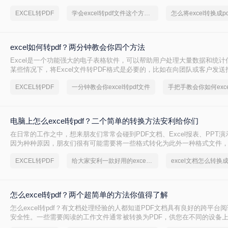
打开。如何避免这种情况，我们可以在传输文件之前将Excel表格转换为P
EXCEL转PDF
学会excel转pdf文件这个方法，办公方便多了
么从excel转pdf格式文件？让我们学习以下Excel转换PDF的方法！
excel如何转pdf？两分钟教会你四个方法
Excel是一个功能强大的电子表格软件，可以帮助用户处理大量数据和统计
某些情况下，将Excel文件转PDF格式是必要的，比如在向团队或客户发
介绍excel如何转pdf。
EXCEL转PDF
一分钟教会你excel转pdf文件
电脑上怎么excel转pdf？二个简单的转换方法安利给你们
在日常的工作之中，想来朋友们常常会碰到PDF文档、Excel报表、PPT
因为种种原因，朋友们很有可能需要将一些格式转化为此外一种格式文件，如ex
件，你知道电脑上怎么excel转pdf吗？很多人都不知道怎么转换，所以小
EXCEL转PDF
给大家安利一款好用的excel转pdf文件软件
分享一下转 换方法。
怎么excel转pdf？两个超简单的方法你值得了解
怎么excel转pdf？有文档处理经验的人都知道PDF文档具有良好的跨平台
安全性。一些需要阅读的工作文件通常被转换为PDF，供您在不同的设备
好地避免原始文件的篡改和盗窃。今天，我将向您介绍将excel表格转pdf