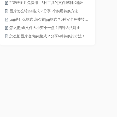
PDF转图片免费用：5种工具的文件限制和输出质量对比！
JPG怎么压
图片怎么转jpg格式？分享5个实用转换方法！
png是什么格式 怎么转jpg格式？5种安全免费转换方法全解析！
电脑上怎么压
怎么把pdf文件大小变小一点？四种方法对比，一看就懂！
如何压缩视频
怎么把图片改为jpg格式？分享6种转换的方法！