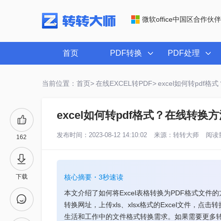
微软office中国区合作伙伴
首页
PDF转换
PDF处理
当前位置：首页>
在线EXCEL转PDF>
excel如何转pdf
excel如何转pdf格式？在线转换
发布时间：2023-08-12 14:10:02
来源：
转转大师
阅读量
162
下载
核心摘要・3秒速读
本文介绍了如何将Excel表格转换为PDF格式文
转换网址，上传xls、xlsx格式的Excel文件
生活和工作中的文件格式转换需求。如果需要更多