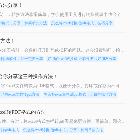
换方法分享！
你知道excel如何转pdf格式的吗？事实上，转换方法非常简单，学会使用工具进行转换就事半功倍了。接下来，小编就给大家分享一些excel表格转pdf格式文件的操作方法，好让大家可以简单快速的进行转换，一起来看看吧。
成pdf格式，分享一种简单的方法
怎么将excel转换成pdf格式，技巧分享
的方法！
在日常工作和学习过程中，在传输Excel表格时，会遇到打开乱码或损坏的问题。这会浪费时间，给别人留下不好的印象。如果想解决类似的问题，大家可以通过将Excel转换为图片或PDF文件后再进行传输。而这两个选项中，更多的用户会选择后者。那么，excel如何转pdf呢？接下来分享三种简单易学的方法，有兴趣的可以看看。
文档转pdf软件，我一定要分享
好用的excel转换成pdf软件要和好朋友分享
这里给你分享这三种操作方法！
在日常办公和学习中，我们经常需要将Excel文件转换为PDF格式，以便于分享、打印或保存为不可编辑的文档。PDF格式因其跨平台兼容性好、排版固定等优点而备受青睐。那么Excel如何转PDF文档格式呢？下面，我将为您详细介绍几种将Excel文件转换为PDF文档格式的方法。
excel文档转pdf方法
怎么将excel转换成pdf格式，正确的操作方法
xcel转PDF格式的方法
Excel和PDF是我们总是使用的两种软件。有时，将excel格式怎样转pdf看起来更方便、更简单。那么excel格式怎样转pdf呢？下面就来给大家介绍一下。如果你还不知道excel如何转pdf，那么不妨跟着来看一下，保证很快就能学会。
时转pdf格式
怎么将excel转换成pdf格式，分享一种简单的方法