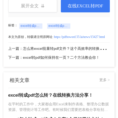
混乱或排版混乱，不仅无助于文件转换工作，而且
展开全文 ⇊
在线EXCEL转PDF
浪费精力，建议您选择专业的文件转换工具进行文
件转换。
标签：
excel转成pdf怎么转
excel转成pdf文件
本文为原创，转载请注明原网址:
https://pdftoword.55.la/news/15427.html
上
一篇：怎么将excel批量转pdf文件？这个高效率的转换方法分享给你！
下一篇：excel转pdf如何保持在一页？二个方法教会你！
相关文章
更多 >
excel转成pdf怎么转？在线转换方法分享！
在平时的工作中，大家都会用Excel来制作表格、整理办公数据
资源、管理统计等工作吧。有时候我们需要把表格分享给别
人，但不想让自己制作的表格被随意地更改。就可以将Excel转