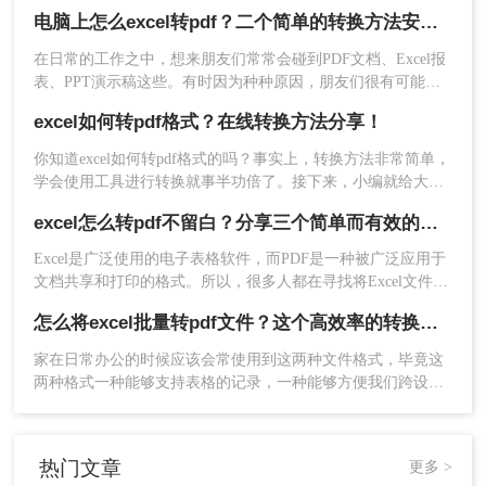
可以使用专业的excel转pdf软件来进行操作，如果你还不知道的
电脑上怎么excel转pdf？二个简单的转换方法安利给你们
话，那么下面小编就和大家分享一下excel转pdf的操作。
在日常的工作之中，想来朋友们常常会碰到PDF文档、Excel报
表、PPT演示稿这些。有时因为种种原因，朋友们很有可能需
要将一些格式转化为此外一种格式文件，如excel转pdf文件，你
excel如何转pdf格式？在线转换方法分享！
知道电脑上怎么excel转pdf吗？很多人都不知道怎么转换，所以
小编今天就来给大家分享一下转 换方法。
你知道excel如何转pdf格式的吗？事实上，转换方法非常简单，
学会使用工具进行转换就事半功倍了。接下来，小编就给大家
分享一些excel表格转pdf格式文件的操作方法，好让大家可以简
excel怎么转pdf不留白？分享三个简单而有效的方法！
单快速的进行转换，一起来看看吧。
Excel是广泛使用的电子表格软件，而PDF是一种被广泛应用于
文档共享和打印的格式。所以，很多人都在寻找将Excel文件转
换成PDF文件的方法。然而，许多人都遇到了一个问题，就是
怎么将excel批量转pdf文件？这个高效率的转换方法分享给你！
转换后的PDF文件会出现留白的情况。那么excel怎么转pdf不留
白呢？在本文中，我们将向您介绍三个简单而有效的方法，让
家在日常办公的时候应该会常使用到这两种文件格式，毕竟这
您能够快速将Excel文件转换成PDF文件，而且不会出现任何留
两种格式一种能够支持表格的记录，一种能够方便我们跨设备
白。
的传输，都非常的实用。
热门文章
更多 >