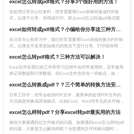
excel怎么转成pdf格式？分享3个很好用的方法！
成PDF的格式发送给别浏览，那么excel转成pdf怎么转呢？今天
我整理出了一种简单的方法来分享给大家。
在处理日常办公任务时，经常需要将Excel表格转换成PDF格
式，以便于分享、存档或打印。那么excel怎么转成pdf格式呢？
本文将详细介绍三种将Excel转换成PDF的方法。
excel如何转成pdf格式？小编给你分享这三种方法！
​在日常办公和学习中，我们经常需要将Excel表格转换为PDF格
式，以便在不改变原始格式的情况下进行分享、打印或存档。
那么excel如何转成pdf格式呢？下面将详细介绍几种将Excel文
excel怎么转pdf格式？三种方法可以解决！
件转换为PDF格式的方法，帮助读者轻松完成转换。
Excel文件在我们的工作和学习过程中会经常使用到，且常被用
来记录数据和计算数值。但Excel文件也存在一些缺点，如：不
便于传输和观看，以及不小心修改数据会造成重大损失。为避
excel怎么转换成pdf？？三个简单的转换方法安利给你们！
免这些问题，需要将其转换为PDF格式。那么excel怎么转pdf格
式呢？接下来推荐3个excel转PDF的方案，一起来看看吧。
日常工作中，经常会收到PDF文件，最简单的处理PDF文件的
方法就是转换成其他格式，比如Excel、Word等常见的文件格
式，以便于大家编辑。但是要想Excel转成PDF有什么好方法
excel怎么样转pdf？分享excel转pdf最实用的方法
吗？
相信大家都遇到过文件格式的问题。如果遇到excel怎么样转pdf
的问题，大家是怎么解决的呢？当您遇到文件转换问题时，您