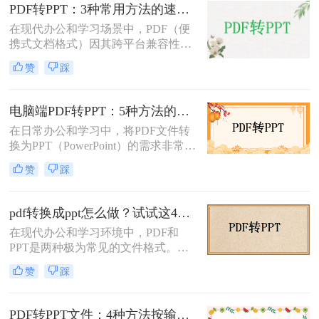
怎么转换呢？本文将介绍三种常用的
PDF转PPT：3种常用方法的速度对比和适用文件类型！
方法来实现这一转换。
在现代办公和学习场景中，PDF（便
携式文档格式）因其跨平台兼容性和
内容稳定性而广泛使用。然而，在某
赞
踩
些情况下，我们可能需要将PDF文件
转换为PPT（PowerPoint演示文稿），
以便于编辑、演示或分享。那么PDF
电脑端PDF转PPT：5种方法的安装配置和操作差异！
如何转ppt呢？本文将详细介绍几种常
在日常办公和学习中，将PDF文件转
用的PDF转PPT的方法。
换为PPT（PowerPoint）的需求非常普
遍。无论是为了制作演示文稿、分享
赞
踩
资料还是教学用途，掌握高效的PDF
转PPT方法都是非常重要的。那么电
脑pdf如何转化为ppt呢？本文将详细
pdf转换成ppt怎么做？试试这4个转换方法！
介绍五种将PDF转换成PPT的方法，
在现代办公和学习环境中，PDF和
帮助您轻松应对各种需求。
PPT是两种极为常见的文件格式。
PDF文件因其出色的稳定性和兼容性
赞
踩
而被广泛用于文档分享和存储，而
PPT则因其强大的演示功能而备受青
睐。然而，有时我们需要将PDF转换
PDF转PPT文件：4种方法按输出格式（pptx/ppt）和页数选择!