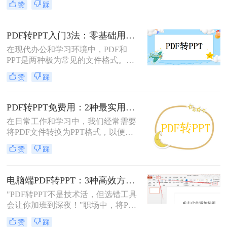
赞
踩
新排版，掌握几种有效的转换方法都
是非常有用的。那么pdf如何转换成
ppt文档呢？本文将介绍三种常用的
PDF转PPT入门3法：零基础用户的操作要点和注意事项！
PDF转PPT的方法，帮助您轻松完成
在现代办公和学习环境中，PDF和
PDF到PPT的转换。
PPT是两种极为常见的文件格式。
PDF因其固定格式的特点而受到广泛
赞
踩
欢迎，尤其适合用于合同、学术论文
等需要保持原始内容不变的文档。然
而，当这些静态内容需要被进一步编
PDF转PPT免费用：2种最实用的操作路径和避坑要点！
辑或在公共场合展示时，将其转换为
在日常工作和学习中，我们经常需要
PPT格式成为了一种常见的需求。那
将PDF文件转换为PPT格式，以便进
么PDF如何转为PPT呢？本文将详细
行演示或编辑。那么怎么把pdf转换成
介绍三种将PDF转换为PPT的方法，
赞
踩
ppt免费呢？本文将介绍两种免费将
帮助您根据自己的实际需求选择最合
PDF转换成PPT的方法，帮助您高效
适的方式。
完成转换任务。
电脑端PDF转PPT：3种高效方法的操作步骤和格式保留设置！
"PDF转PPT不是技术活，但选错工具
会让你加班到深夜！"职场中，将PDF
报告一键转化为PPT演示文稿是高频
赞
踩
刚需。然而，90%的办公族曾陷入“转