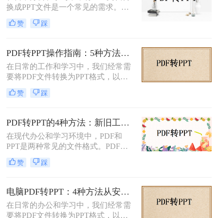
换成PPT文件是一个常见的需求。
过一些方法和工具，我们仍然可以实
PDF文件因其跨平台性和格式稳定性
现这一目的。本文将详细介绍怎么把
赞
踩
而广受欢迎，但在某些情况下，我们
pdf转换成ppt的几种方法，以及相关
可能需要将其内容转换为PPT格式，
的实用技巧。
以便进行演示、分享或编辑。那么pdf
PDF转PPT操作指南：5种方法的具体操作流程和参数设置！
文档如何转化成ppt呢？本文将介绍两
在日常的工作和学习中，我们经常需
种将PDF文档转化成PPT的实用方
要将PDF文件转换为PPT格式，以便
法。
进行演示或编辑。PDF文件以其固定
赞
踩
格式和跨平台的优势而广受欢迎，但
PPT文件则提供了更强大的编辑功能
和动态展示效果。那么pdf转ppt怎么
PDF转PPT的4种方法：新旧工具对比，哪个更适合批量转换！
操作呢？本文将介绍五种将PDF转换
在现代办公和学习环境中，PDF和
为PPT的方法，帮助您轻松完成这一
PPT是两种常见的文件格式。PDF文
任务。
件因其跨平台性和不易修改性而广受
赞
踩
欢迎，而PPT则因其强大的演示功能
而备受青睐。然而，有时我们可能需
要将PDF文件转换为PPT格式，以便
电脑PDF转PPT：4种方法从安装到输出的完整对比！
进行编辑、修改或演示。那么pdf怎么
在日常的办公和学习中，我们经常需
转换成ppt呢？本文将详细介绍几种将
要将PDF文件转换为PPT格式，以便
PDF转换为PPT的方法，帮助您轻松