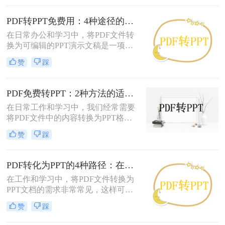
演示的专业性和效率。那么PDF怎么
改成PPT呢？以下是五种常用方法的
PDF转PPT免费用：4种途径的转换精度和排版保留能力对比！
详细说明，帮助您根据需求高效完成
在日常办公和学习中，将PDF文件转
文档整合。
换为可编辑的PPT演示文稿是一项高
频需求。无论是需要修改过时的课
赞
踩
件、提取报告中的数据制作新方案，
还是将会议资料转化为演示文稿，快
速且免费地完成格式转换都能极大提
PDF免费转PPT：2种方法的适用场景和操作差异！
升工作效率。那么如何免费把pdf转成
在日常工作和学习中，我们经常需要
PPT呢？
将PDF文件中的内容转换为PPT格
式，以便于演示和分享。那么PDF如
赞
踩
何转化为PPT免费呢？以下是两种免
费的方法，帮助您轻松实现PDF到
PPT的转换。
PDF转化为PPT的4种路径：在线、客户端、插件和手动各有什么区别！
在工作和学习中，将PDF文件转换为
PPT文档的需求非常常见，这样可以
方便地进行演示和分享。那么pdf如何
赞
踩
转化为ppt呢？本文将介绍四种常见的
PDF转PPT方法，帮助您根据实际需