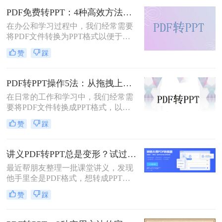
求选择最合适的方式。
PDF免费转PPT：4种高效方法的速度、精度和文件限制实测！
在办公和学习过程中，我们经常需要
将PDF文件转换为PPT格式以便于演
示或编辑。那么怎么免费把pdf转换成
赞
踩
ppt呢？本文将详细介绍几种免费的方
法来实现这一目标。
PDF转PPT操作5法：从拖拽上传到批量转换的完整步骤！
在日常的工作和学习中，我们经常需
要将PDF文件转换成PPT格式，以便
进行编辑、展示和分享。那么PDF怎
赞
踩
么转换成PPT呢？本文将介绍五种将
PDF转换成PPT的方法。
讲义PDF转PPT总是变形？试过这几个办法真管用！
最近帮朋友整理一批课堂讲义，发现
他手里全是PDF格式，想转成PPT讲
课用，结果试了好几个工具，不是字
赞
踩
体乱码就是排版错位，气得他差点把
电脑摔了。其实“讲义类型的pdf怎么
转ppt”这个问题，说到底要看你的