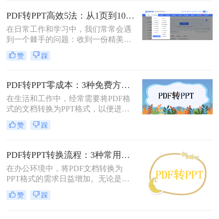
PowerPoint（PPT）文件。可能是为了
修改内容、调整逻辑，或是直接用于
PDF转PPT高效5法：从1页到100页，方法选择差异很大！
会议汇报。然而，由于PDF格式本身
在日常工作和学习中，我们常常会遇
是为了稳定显示而非编辑而设计的，
到一个棘手的问题：收到一份精美的
这项转换工作常常伴随着格式错乱、
PDF文件，却需要将其内容用于自己
排版混乱、图片丢失等“车祸现场”。
赞
踩
的PPT演示文稿中。PDF因其格式固
定、易于传输和打印而广受欢迎，但
它“只读”的特性也使其内容难以直接
PDF转PPT零成本：3种免费方案的实际效果和隐藏限制！
编辑和复用。此时，将PDF转换为可
在生活和工作中，经常需要将PDF格
编辑的PPT就成了一个刚性需求。
式的文档转换为PPT格式，以便进行
演示和讲解。然而，一些专业的PDF
赞
踩
转PPT软件可能需要付费购买。那么
怎么不花钱把pdf转成ppt呢？本文将
介绍三种不需要花钱就能将PDF转换
PDF转PPT转换流程：3种常用方法的速度和精度对比！
成PPT的方法。
在办公环境中，将PDF文档转换为
PPT格式的需求日益增加。无论是为
了更好地展示信息，还是为了便于编
赞
踩
辑内容，掌握几种有效的PDF转PPT
方法都是非常有用的。那么pdf转ppt