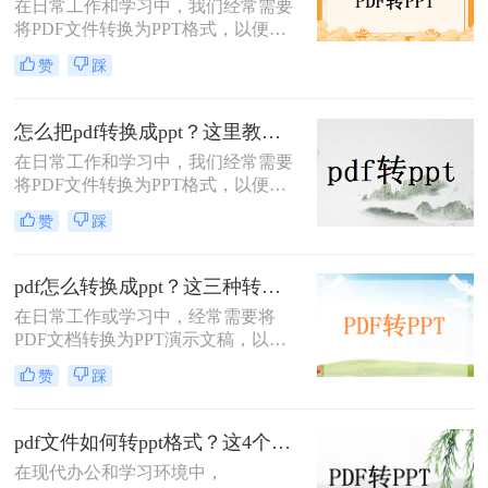
在日常工作和学习中，我们经常需要
将PDF文件转换为PPT格式，以便进
行演示或编辑。那么pdf怎么转ppt免
赞
踩
费呢？虽然市面上有许多付费的转换
工具，但本文将介绍五种免费的PDF
转PPT方法，帮助你轻松实现文件格
怎么把pdf转换成ppt？这里教你这四种方法！
式的转换。
在日常工作和学习中，我们经常需要
将PDF文件转换为PPT格式，以便更
好地进行演示和编辑。那么怎么把
赞
踩
PDF转换成PPT呢？以下将介绍三种
常用的转换方法，帮助您轻松实现
PDF到PPT的转换。
pdf怎么转换成ppt？这三种转换方法分享给你!！
在日常工作或学习中，经常需要将
PDF文档转换为PPT演示文稿，以便
于更好地展示和编辑内容。
赞
踩
PDF（Portable Document Format）因
其格式稳定、兼容性强而被广泛应
用，但PPT（PowerPoint）则因其动态
pdf文件如何转ppt格式？这4个方法请收好！方便又好用！
演示功能而备受青睐。那么pdf怎么转
在现代办公和学习环境中，
换成ppt呢？本文将介绍三种将PDF转