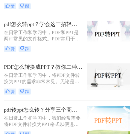
中常遇到的需求，特别是当需要将
赞
踩
PDF中的内容进行编辑、演示或分享
时。那么PDF如何转换成PPT呢？本
文将介绍三种常用的PDF转PPT的方
pdf怎么转ppt？学会这三招轻松搞定转换！
法。
在日常工作和学习中，PDF和PPT是
两种常见的文件格式。PDF常用于文
档的查看和分享，而PPT则更多地用
赞
踩
于制作演示文稿和进行演讲。有时，
您可能希望将PDF文件转换为PPT格
式，以便进行编辑、修改或展示。那
PDF怎么转换成PPT？教你二种转换方法！
么pdf怎么转ppt呢？本文将介绍三种
在日常工作和学习中，将PDF文件转
将PDF转换为PPT的方法：使用专业
换为PPT的需求非常常见。无论是为
的PDF转PPT软件、利用在线转换工
了方便展示、编辑还是进一步处理，
具，以及手动复制粘贴内容。
赞
踩
掌握几种高效的PDF转PPT方法都是
非常有用的。那么PDF怎么转换成
PPT呢？本文将详细介绍两种常见的
pdf转ppt怎么转？分享三个高效转换方法！
PDF转PPT方法，帮助用户轻松完成
在日常工作和学习中，我们经常需要
文件格式转换。
将PDF文件转换为PPT格式以便进行
演示或编辑。那么pdf转ppt怎么转