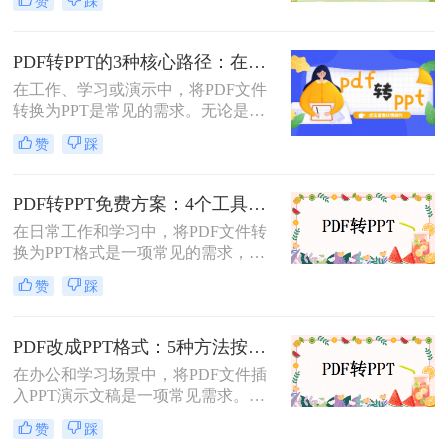
赞
踩
呢？以下将介绍三种常用的pdf转ppt
的方法，帮助您轻松实现文件格式的
转换。
PDF转PPT的3种核心路径：在线、软件和PPT自带的适用范围！
在工作、学习或演示中，将PDF文件
转换为PPT是常见的需求。无论是整
合报告、课件，还是优化文档展示，
赞
踩
都需要一种高效且保留原格式的方
法。那么pdf怎么转换成ppt呢？以下
是几种常用方法的详细解析，帮助你
PDF转PPT免费方案：4个工具的文件限制和输出质量对比！
快速上手。
在日常工作和学习中，将PDF文件转
换为PPT格式是一项常见的需求，以
便更好地进行演示和分享。虽然市面
赞
踩
上有许多专业的转换软件和服务，但
并非所有用户都愿意或需要为此付
费。那么pdf如何免费转换ppt呢？以
PDF改成PPT格式：5种方法按页面复杂度选择！
下将介绍四种免费将PDF转换为PPT
在办公和学习场景中，将PDF文件插
的方法，帮助用户轻松实现格式转
入PPT演示文稿是一项常见需求。无
换。
论是展示报告、图表，还是分享文档
赞
踩
内容，合理选择插入方法能显著提升