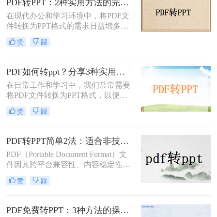
PDF转PPT：2种实用方法的完整操作流程和格式保留对比！
PDF是纯文字扫描件、带复杂表格的
在现代办公和学习环境中，将PDF文
课件，还是带大量图片的教案——不
件转换为PPT格式的需求日益增多。
同情况方法完全不同。下面我按实际
无论是为了更方便地编辑内容，还是
使用场景，把试过好用的几个方法整
赞
踩
为了在演示文稿中更好地展示信息，
理出来，不吹不黑，优缺点都说明
PDF转PPT都是一项非常实用的技
白。
能。那么如何把PDF转换成PPT呢？
PDF如何转ppt？分享3种实用的压缩方法！
本文将介绍两种高效的PDF转PPT方
在日常工作和学习中，我们常常需要
法，帮助您根据自己的需求选择最合
将PDF文件转换为PPT格式，以便进
适的方式。
行演示或进一步编辑。PDF文件以其
赞
踩
固定格式和跨平台的优势而广受欢
迎，但PPT文件则提供了更强大的编
辑功能和动态展示效果。那么PDF如
PDF转PPT简单2法：适合非技术用户的快速操作流程！
何转PPT呢？本文将介绍三种将PDF
PDF（Portable Document Format）文
转换为PPT的方法，帮助您轻松完成
件因其跨平台兼容性、内容稳定性和
这一任务。
不易被篡改的特性，在文档分享、存
赞
踩
档和打印中得到了广泛应用。然而，
有时我们需要将PDF中的内容转换为
PPT（PowerPoint）格式，以便进行演
PDF免费转PPT：3种方法的操作步骤和常见报错处理!
示、编辑或团队协作。那么PDF怎么