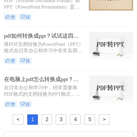
PDF（Portable Document Format）和
PPT（PowerPoint Presentation）是两
种常见的文件格式，分别用于文档存
赞
踩
储和演示文稿制作。在某些情况下，
我们可能需要将PDF转换为PPT格
式，以便在演示文稿中使用或进行进
pdf如何转换成ppt？试试这四种常用方法！
一步编辑。那么如何将pdf转换ppt
将PDF文档转换为PowerPoint（PPT）
呢？本文将详细介绍几种将PDF转换
格式在日常办公和学习中非常实用，
为PPT的方法，帮助您高效地完成这
特别是在需要对内容进行编辑或演示
一任务。
赞
踩
时。那么pdf如何转换成ppt呢？本文
将介绍几种常见的转换方法。
在电脑上pdf怎么转换成ppt？三招助你速转文档格式！
在日常办公和学习中，经常需要将
PDF格式的文档转换为PPT格式，以
便进行演示和讲解。那么在电脑上pdf
赞
踩
怎么转换成ppt呢？本文将介绍三种将
PDF转换成PPT的高效方法。
<
1
2
3
4
5
>