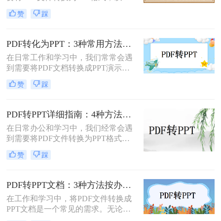
更好地进行演示和编辑。那么电脑如
实现文件格式的转换。
赞
踩
何PDF转PPT呢？以下介绍四种常见
的PDF转PPT的方法。
PDF转化为PPT：3种常用方法在不同PPT版本下的兼容性！
在日常工作和学习中，我们常常会遇
到需要将PDF文档转换成PPT演示文
稿的情况。无论是为了更好地展示信
赞
踩
息，还是为了方便编辑，掌握如何进
行这种转换都是非常有用的技能。那
么怎么将pdf转化为ppt呢？本文将介
PDF转PPT详细指南：4种方法的参数配置和输出效果调优！
绍三种常用的方法来实现PDF到PPT
在日常办公和学习中，我们经常会遇
的转换。
到需要将PDF文件转换为PPT格式的
情况。无论是为了便于演示还是进一
赞
踩
步编辑，掌握有效的转换方法都是必
要的。那么如何将pdf转换成ppt呢？
本文将详细介绍几种常用的方法。
PDF转PPT文档：3种方法按办公场景（汇报/教学/合同）选择！
在工作和学习中，将PDF文件转换成
PPT文档是一个常见的需求。无论是
为了制作演示文稿、提取内容还是重