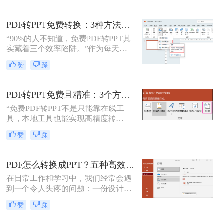
换后格式错乱、文本缺失、反复返
工”的泥潭——这不是能力问题，而
PDF转PPT免费转换：3种方法的隐藏功能和效率差异！
是工具选择的致命陷阱。那么怎么在
“90%的人不知道，免费PDF转PPT其
电脑上把pdf转换成ppt呢？作为深耕
实藏着三个效率陷阱。”作为每天处
电脑办公软件测评8年的博主，我亲
理20+份文档的办公博主，我见过太
测30+工具，今天聚焦精准高效的转
赞
踩
多人被“免费转换”的噱头坑过——要
换方案，帮你避开99%的坑。拒绝低
么表格错位到需要手动重排两小时，
效，只讲真干货。
要么扫描版PDF转完还是图片格式，
PDF转PPT免费且精准：3个方法的转换精度和避坑指南！
更有甚者因为文件包含商业数据，转
“免费PDF转PPT不是只能靠在线工
换后收到平台的“付费解锁”勒索邮
具，本地工具也能实现高精度转
件。
换”在职场办公与自媒体创作中，将
赞
踩
PDF格式的报告、课件、素材转为可
编辑的PPT，是提升工作效率的高频
需求。但多数人在寻找免费转换方法
PDF怎么转换成PPT？五种高效方法，适用不同场景全解析！
时，要么遭遇操作繁琐的困境，要么
在日常工作和学习中，我们经常会遇
面临转换后格式错乱、信息丢失的问
到一个令人头疼的问题：一份设计精
题，甚至担心文件隐私泄露
美、内容详实的PDF文档，需要被转
赞
踩
换为可编辑、可演示的