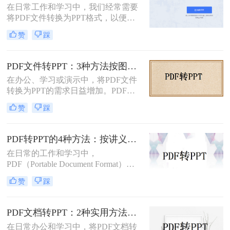
在日常工作和学习中，我们经常需要
转换成PPT呢？本文将介绍两种将
将PDF文件转换为PPT格式，以便进
PDF转换成PPT的方法。
行演示和分享。那么如何免费将pdf转
赞
踩
换成PPT呢？本文将介绍三种免费将
PDF转换成PPT的方法。
PDF文件转PPT：3种方法按图文复杂度的转换精度排名！
在办公、学习或演示中，将PDF文件
转换为PPT的需求日益增加。PDF格
式虽然适合文档共享，但若需编辑或
赞
踩
重新排版内容，转换为PPT会更灵
活。那么文件pdf怎么转换成ppt呢？
本文将介绍几种简单实用的方法，帮
PDF转PPT的4种方法：按讲义、合同、报告3种文件类型选！
助您高效完成转换。
在日常的工作和学习中，
PDF（Portable Document Format）因
其格式稳定、跨平台兼容等优点而广
赞
踩
泛应用。然而，在某些场合下，我们
可能需要将PDF中的内容转换为
PPT（PowerPoint）格式，以便进行演
PDF文档转PPT：2种实用方法的关键参数和输出对比！
示或编辑。虽然PDF到PPT的转换可
在日常办公和学习中，将PDF文档转
能不如其他格式转换那样直接，但通