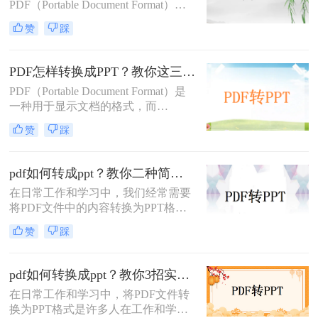
PDF（Portable Document Format）因
换为PPT的高效方法，帮助您轻松完
其出色的跨平台兼容性和保持文档格
成格式转换。
赞
踩
式不变的能力而广受欢迎。然而，在
某些情况下，我们可能需要将PDF文
件中的内容转换成PPT（PowerPoint
PDF怎样转换成PPT？教你这三种转换方法！
Presentation）格式，以便进行演示或
PDF（Portable Document Format）是
进一步编辑。那么pdf文件如何转ppt
一种用于显示文档的格式，而
格式呢？本文将详细介绍几种将PDF
PPT（PowerPoint）是一种用于演示的
文件转换为PPT格式的有效方法，帮
赞
踩
文件格式。PDF文件常用于保存文档
助您轻松应对这一需求。
的完整格式，但有时我们需要将PDF
文件转换为PPT格式以便于制作演示
pdf如何转成ppt？教你二种简单实用的转换方法!
文稿。那么PDF怎样转换成PPT呢？
在日常工作和学习中，我们经常需要
在本文中，我们将介绍三种方法，以
将PDF文件中的内容转换为PPT格
帮助您将PDF文件转换为PPT文件。
式，以便于演示和分享。那么PDF如
赞
踩
何转成PPT呢？以下是两种常用的方
法，帮助您轻松实现PDF到PPT的转
换。
pdf如何转换成ppt？教你3招实用方法轻松搞定！
在日常工作和学习中，将PDF文件转
换为PPT格式是许多人在工作和学习