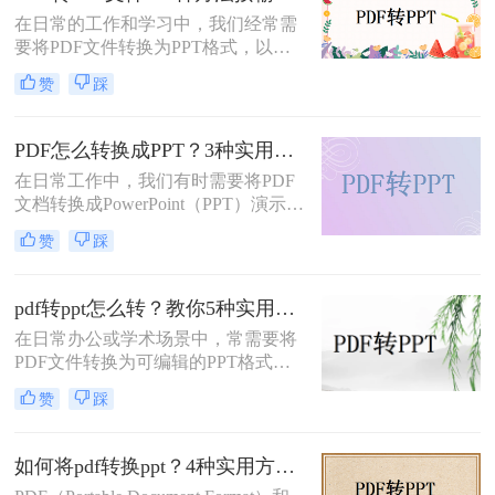
为PPT以便进行编辑和演示。那么pdf
在日常的工作和学习中，我们经常需
转换成ppt怎么做呢？本文将详细介绍
要将PDF文件转换为PPT格式，以便
几种将PDF转换为PPT的方法。
进行演示或编辑。那么如何将pdf转换
赞
踩
成ppt文件呢？本文将介绍四种常用的
PDF转PPT方法。
PDF怎么转换成PPT？3种实用方法详解！
在日常工作中，我们有时需要将PDF
文档转换成PowerPoint（PPT）演示文
稿以方便展示或编辑。那么PDF怎么
赞
踩
转换成PPT呢？本文将介绍几种实现
这一目标的方法。
pdf转ppt怎么转？教你5种实用的方法！
在日常办公或学术场景中，常需要将
PDF文件转换为可编辑的PPT格式。
那么pdf转ppt怎么转呢？本文整理了5
赞
踩
种主流方法，从工具选择到操作细节
逐一解析，助你快速完成格式转换。
如何将pdf转换ppt？4种实用方法解析！