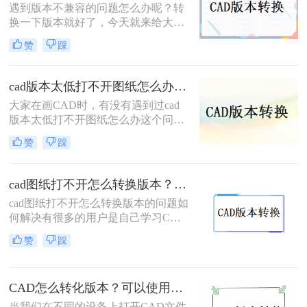
遇到版本不兼容的问题怎么办呢？转
吧。
换一下版本就好了，今天就来给大家
讲讲CAD怎样转换版本的事项，工作
赞
踩
中经常会遇到这样的问题，当我们因
为版本问题打不开文档时，最好的方
法就是转换一下版本，那么具体要怎
cad版本太低打不开图纸怎么办？这个CAD版本转换器可以帮助你！
么#other#呢？下面就一起来了解一下
大家在画CAD时，有没有遇到过cad
吧。
版本太低打不开图纸怎么办这个问
题？比如别人发来的图纸版本太高打
赞
踩
不开，奈何自己cad版本太低打不开。
cad图纸打不开怎么转换版本？教你二种好用解决方法！
cad图纸打不开怎么转换版本的问题如
何解决有很多的用户是自己学习CAD
画图软件，所以就会遇到很多不懂的
赞
踩
问题，可能出现他人发送图纸供你查
阅时，因为版本过低打不开文件的情
况。这些CAD图纸的版本过高，版本
CAD怎么转化版本？可以使用这种方法在线转换版本！
过低的CAD制图软件无法打开高版本
的CAD文件。其中就有很大一部分的
当我们在不同的设备上打开CAD文件