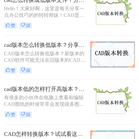
cad怎么转换成低版本文件？分享两个实用方法！
Hello！大家好啊，这里是每天分享一
点办公技巧的的转转师妹！CAD是一
种广泛应用于建筑设计、机械设计等
赞
踩
领域的软件，它可以用于创建和编辑
2D 和 3D 图形。在不同的 CAD 软件
之间，可能存在不同的版本差异。例
cad版本怎么转换低版本？分享二个小技巧，轻松转换！
如不同版本的 CAD 软件支持的绘图
CAD版本怎么转换低版本？新版本的
功能、快捷键、图形格式等有所不
CAD软件可能无法在旧版本的CAD软
同；高版本的文件在低版本软件中打
件中打开，因此，将CAD文件降低版
不开，因此，有时候需要进行 CAD
赞
踩
本可以确保文件能够在旧版本的CAD
版本转换。下面就是cad怎么转换成低
软件中打开和编辑。为了转换版本，
版本文件方法，一起来了解一下吧~
可能需要借助一些工具来进行CAD版
cad版本低的怎样打开高版本？教你两种打开方法
本转换操作。下面小编就为您分享二
有很多的小伙伴在电脑上查看和编辑
种cad版本转换方法，快来看看吧！
CAD图纸的时候常常会发现很多图纸
的版本不一样，其中就拥有CAD版本
赞
踩
过低而打不开高版本图纸的问题。其
实这个问题有着非常多的解决方法，
今天就给大家推荐二种非常好用的方
CAD怎样转换版本？试试看这两个方法！
法，那么下面就随小编一起来看看