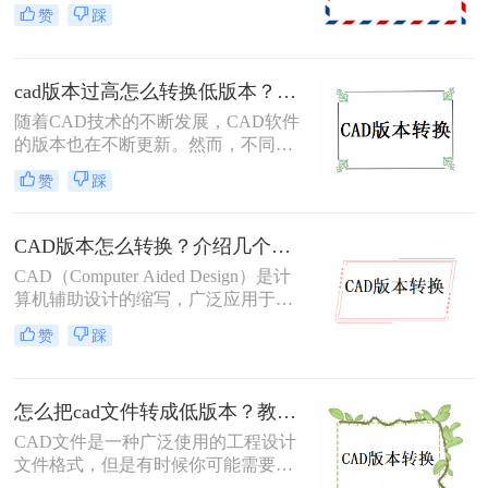
文件转换成高版本的CAD文件呢？当
赞
踩
我们因为版本不同而打不开文件时就
需要cad版本怎么转换低版本，那么你
知道怎么cad版本转换吗？今天小编就
cad版本过高怎么转换低版本？教你几个小妙招轻松搞定！
来给大家说一说。
随着CAD技术的不断发展，CAD软件
的版本也在不断更新。然而，不同版
本的CAD软件可能会对文件的兼容性
赞
踩
产生影响。有时候，我们可能需要在
高版本的CAD软件中打开或编辑低版
本的CAD文件。那么cad版本过高怎
CAD版本怎么转换？介绍几个CAD版本转换方法！
么转换低版本呢？这时，我们可以采
CAD（Computer Aided Design）是计
取以下方法进行转换：
算机辅助设计的缩写，广泛应用于工
程、建筑、制造等领域。不同的CAD
赞
踩
软件版本之间的兼容性是一个重要的
问题，因此CAD版本的转换成为了众
多用户关注的焦点。在本文中，我们
怎么把cad文件转成低版本？教你三个小妙招轻松搞定！
将详细介绍CAD版本怎么转换的方
法，以帮助您顺利进行CAD文件的转
​CAD文件是一种广泛使用的工程设计
换和兼容。
文件格式，但是有时候你可能需要将
高版本的CAD文件转换为低版本的文