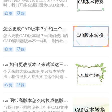
用户不知道cad版本怎么转换，这里就
时，我们可能会遇到因为CAD文件版
和你分享二种超级良心的解决方法。
本太低而无法打开的情况。你知道
赞
踩
CAD怎么转化版本吗？其实，只要
CAD转化版本就好了，那么今天，小
编将与大家分享cad版本转换相关知
怎么更改CAD版本？介绍三个CAD版本转换方法！
识。
怎么更改CAD版本呢？当我们使用的
CAD编辑器版本不一样时，制作出来
的文件需要在同一版本的软件中才能
赞
踩
打开，所以有时候需要将不同版本的
CAD文件进行转换，不管是高版本转
换成低版本，还是低版本转换成高版
cad如何更改版本？来试试这三种方法吧！
本，使用怎么更改CAD版本软件就能
今天来教大家cad如何更改版本的方
解决这个问题，下面来看看cad版本转
法，相信很多人都头疼过这个问题
换的操作方法吧。
了，不同版本的文件打开查看还真的
赞
踩
不方便，经常需要转换版本，那么有
什么简单又快速的方法可以帮助我们
cad版本转换呢？小编在这给大家整理
cad图纸高版本怎么转换成低版本？CAD转低版本的两种方法
cad版本转换方法，需要的朋友可以看
当我们在不同的设备上打开CAD文件
过来哦。