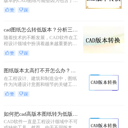
版本的CAD图纸可能会因为包含了一
方法。
些新特性或格式而无法在低版本的
赞
踩
CAD软件中打开或编辑。当您遇到一
个高版本的CAD图纸，但您的CAD软
件版本较低时，您可能会感到困惑。
cad图纸怎么转低版本？分析三种高效方法解析！
那么cad图纸版本高怎么转换成低
呢？，以下是一些方法可以帮助您将
随着技术的不断发展，CAD软件在工
高版本的CAD图纸转换为低版本，以
程设计领域中扮演着越来越重要的角
便在低版本的CAD软件中打开和编
色。然而，当涉及到与他人共享或者
赞
踩
辑。
交接工作时，图纸版本的兼容问题便
成为了一个无法回避的问题。很多时
候，我们需要将高版本的CAD图纸转
图纸版本太高打不开怎么办？教你三种好用解决方法！
换为低版本以便于团队其他成员或合
在工程设计、建筑和制造业中，图纸
作伙伴能够顺利打开和编辑。那么cad
作为沟通设计意图和细节的关键工
图纸怎么转低版本​呢？本文将详细介
具，其重要性不言而喻。然而，当您
绍三种将CAD图纸转换为低版本的方
赞
踩
遇到版本过高的图纸时，可能会遇到
法，帮助您解决版本兼容问题。
无法打开的问题。这可能是因为您的
软件或系统不支持该版本，或者您没
如何把cad高版本图纸转为低版本？这两种方法也许可以帮到你！
有相应的权限。那么图纸版本太高打
不开怎么办呢？在这种情况下，您可
CAD软件一直是工程设计领域中不可
以尝试以下三种方法来解决问题。
或缺的工具，然而，由于不同版本的