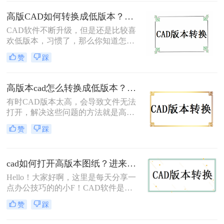
的CAD转换为低版本转换成低版本。
今天我想和大家分享一下如何cad版本
高版CAD如何转换成低版本？学会这2招分分钟搞定！
转换，一起来学习一下吧。
CAD软件不断升级，但是还是比较喜
欢低版本，习惯了，那么你知道怎么
cad转换器高版本转换低版本怎么转
赞
踩
吗？今天我们来谈谈如何cad版本转换
器，有需要的朋友赶紧看起来，并分
享给你的朋友，希望能帮助到大家
高版本cad怎么转换成低版本？进来看看这3个方法！
哦。
有时CAD版本太高，会导致文件无法
打开，解决这些问题的方法就是高版
本cad怎么转换成低版本，那么你知道
赞
踩
怎么cad版本转换吗？如果不知道，那
就和小编一起来了解一下吧，下次遇
到同样的问题就知道怎么解决了。
cad如何打开高版本图纸？进来教你3个版本转换解决问题~
Hello！大家好啊，这里是每天分享一
点办公技巧的的小F！CAD软件是一
款广泛应用于建筑设计、机械设计等
赞
踩
领域的软件，用户可以通过自己的电
脑安装不同版本的 CAD 软件来进行