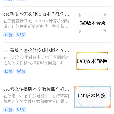
题，我们有时需要将CAD文件从高版
本转换为低版本。本篇文章将介绍cad
版本转换器怎么用。
cad新版本怎么转旧版本？教你3招轻松搞定！
在工程设计领域，CAD（计算机辅助
设计）软件不断更新换代，每个新版
本都可能带来新的功能和改进。然
赞
踩
而，有时您可能需要将CAD文件从新
版本转换为旧版本，以保持与使用旧
版软件的同事或合作伙伴的兼容性。
cad高版本怎么转换成低版本？这三个转换方法非常简单！
本文将介绍cad新版本怎么转旧版本的
在CAD的使用过程中，由于不同版本
方法。
之间的文件格式和兼容性问题，我们
有时需要将高版本的CAD文件转换为
赞
踩
低版本。这样可以使低版本的设备或
软件能够正常打开和编辑高版本的文
件。本文将介绍几种常用的cad高版本
cad怎么转换版本？教你四个好用的转换方法！
怎么转换成低版本的方法。
在使用CAD软件的过程中，由于不同
版本之间的文件格式和兼容性问题，
我们有时需要将高版本的CAD文件转
赞
踩
换为低版本。这样可以使低版本的设