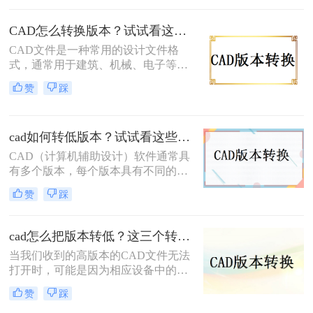
备或软件能够正常打开和编辑高版本
的文件。本文将介绍几种常用的CAD
CAD怎么转换版本？试试看这3个方法！
怎么转换版本的方法。
CAD文件是一种常用的设计文件格
式，通常用于建筑、机械、电子等领
域的设计。然而，不同版本的CAD软
赞
踩
件可能存在兼容性问题，导致无法打
开或编辑某些文件。因此，学会CAD
怎么转换版本是非常必要的。下面将
cad如何转低版本？试试看这些方法！
介绍几种常用的CAD文件转换版本的
技巧。
CAD（计算机辅助设计）软件通常具
有多个版本，每个版本具有不同的特
性和功能。有时候，你可能需要将
赞
踩
CAD文件从高版本转换为低版本，以
便与其他人或应用程序兼容。下面是
cad如何转低版本的方法介绍了。
cad怎么把版本转低？这三个转换方法非常简单！
当我们收到的高版本的CAD文件无法
打开时，可能是因为相应设备中的
CAD版本软件较低。这时，我们可以
赞
踩
将cad怎么把版本转低。如何将高版本