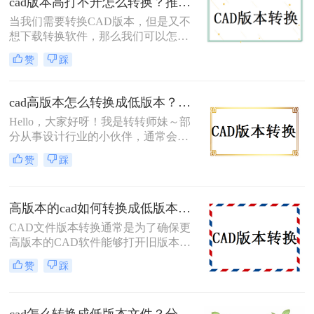
cad版本高打不开怎么转换？推荐这三种解决方法！
当我们需要转换CAD版本，但是又不
想下载转换软件，那么我们可以怎么
做呢？可以使用在线cad版本高打不开
赞
踩
怎么转换，这样就可以轻松解决了，
不过，如果数量多的话，使用客户端
会方便很多，那么cad版本转换器要怎
cad高版本怎么转换成低版本？这二个转换方法非常简单！
么操作呢？下面来详细讲讲。
Hello，大家好呀！我是转转师妹～部
分从事设计行业的小伙伴，通常会使
用CAD软件进行创作，但有些人习惯
赞
踩
了老版本的操作界面，便可能出现他
人发送图纸供你查阅时，因为版本过
低打不开文件的情况。其实要解决这
高版本的cad如何转换成低版本的？CAD版本转换方法分享！
一困扰并不难，我们只要将新版本的
CAD图纸转换为旧版本即可。那么
CAD文件版本转换通常是为了确保更
cad高版本怎么转换成低版本呢？别着
高版本的CAD软件能够打开旧版本的
急，马上为大家揭晓谜底，还附带着
文件。此外，不同版本的CAD软件可
赞
踩
详细的方法技巧哦！正好有此需要的
能具有不同的功能，因此转换文件版
小伙伴就赶紧往下看吧~
本可以确保可以在任何版本的软件中
使用文件。