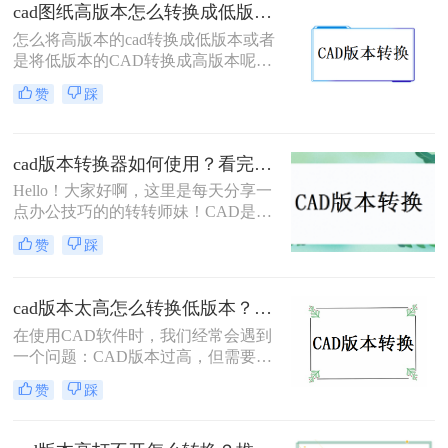
本可以打开高版本的文件。下面将介
cad图纸高版本怎么转换成低版本？教你快速搞定！
绍cad怎么转为低版本方法。一起来学
怎么将高版本的cad转换成低版本或者
习一下吧！
是将低版本的CAD转换成高版本呢？
今天就来给大家讲讲，看看是如何进
赞
踩
行cad图纸高版本怎么转换成低版本
的，相信还有很多人不知道的，没关
系，本文就教大家一个比较简单的方
cad版本转换器如何使用？看完这篇你就会了！
法，计算机小白也能很快上手，下面
来看看cad版本转换的具体操作吧。
Hello！大家好啊，这里是每天分享一
点办公技巧的的转转师妹！CAD是一
种广泛应用于工程和建筑领域的计算
赞
踩
机辅助设计软件，它可以帮助用户创
建、编辑和分析复杂的二维和三维图
形。然而，由于不同版本的CAD软件
cad版本太高怎么转换低版本？教你降低版本方法！
之间存在着不兼容性，用户在不同版
在使用CAD软件时，我们经常会遇到
本之间共享和传输文件时可能会遇到
一个问题：CAD版本过高，但需要将
问题。在这种情况下，降低CAD文件
文件转换为低版本进行编辑或共享。
版本成为一种必要的解决方法非常必
赞
踩
那么，cad版本太高怎么转换低版本
要。那么cad版本转换器如何使用呢？
呢？本文将详细介绍三种可行的方
跟小编一起看看吧
法，帮助你解决这一问题。