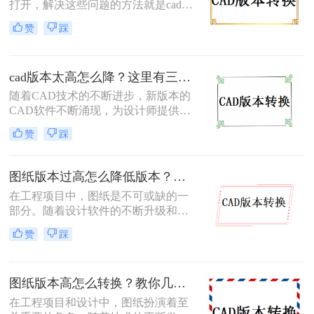
打开，解决这些问题的方法就是cad版
本太高怎么转换低版本，那么你知道
赞
踩
怎么cad版本转换器吗？如果不知道，
那就和小编一起来了解一下吧，下次
遇到同样的问题就知道怎么解决了。
cad版本太高怎么降？这里有三种降版方法！
随着CAD技术的不断进步，新版本的
CAD软件不断涌现，为设计师提供了
更多的功能和优化。然而，有时我们
赞
踩
可能需要将高版本的CAD文件降为低
版本，以确保与特定软件或硬件的兼
容性。那么cad版本太高怎么降呢？本
图纸版本过高怎么降低版本？介绍三种常用的方法！
文将介绍三种将高版本CAD文件降为
在工程项目中，图纸是不可或缺的一
低版本的方法，帮助您轻松应对版本
部分。随着设计软件的不断升级和更
过高的问题。
新，图纸的版本也可能随之增加。然
赞
踩
而，有时候我们会遇到一些情况，需
要将高版本的图纸降低为低版本的格
式，以便在不同的软件或环境中使
图纸版本高怎么转换？教你几个转换方法！
用。那么，图纸版本过高怎么降低版
本呢？下面将介绍几种常用的方法。
在工程项目和设计中，图纸扮演着至