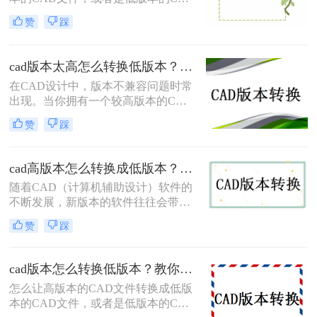
本cad怎么转换成低版本问题，可以通
文件转换成高版本的CAD文件呢？当
过几种方法将高版本的CAD文件转换
赞
踩
我们因为版本不同而打不开文件时就
为低版本，以下将详细解析三种实用
需要cad新版本怎么转换其他版本，那
的转换方法。
么你知道怎么cad版本转换吗？今天小
cad版本太高怎么转换低版本？快速解决低版本CAD需求的方法！
编就来给大家说一说。
在CAD设计中，版本不兼容问题时常
出现。当你拥有一个较高版本的CAD
文件，却需要在低版本的CAD软件中
赞
踩
打开时，可能会遇到一些困扰。那么
cad版本太高怎么转换低版本呢？不用
担心，本文将为你详细介绍几种解决
cad高版本怎么转换成低版本？教你三招轻松搞定！
方法，帮助你快速转换CAD文件为低
随着CAD（计算机辅助设计）软件的
版本，提高工作效率。
不断发展，新版本的软件往往会带来
更多的功能和特性。然而，有些时候
赞
踩
我们可能需要在低版本的CAD软件中
使用这些高版本的文件。那么cad高版
本怎么转换成低版本呢？本文将介绍
cad版本怎么转换低版本？教你三个转换方法！
三种将CAD高版本转换为低版本的方
怎么让高版本的CAD文件转换成低版
法，以确保文件在不同版本的软件中
本的CAD文件，或者是低版本的CAD
顺利打开和编辑。