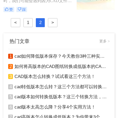
时，我们可能会遇到因为CAD文件版
本太低而无法打开的情况。你知道cad
赞
踩
图纸高版本怎么转换成低版本吗？其
实，只要cad图纸高版本转换成低版本
<
1
2
>
就好了，那么今天，小编将与大家分
享cad高版本转换成低版本相关知识。
热门文章
更多 >
1
cad如何降低版本保存？今天教你3种三种实用方法对比！
2
如何将高版本的CAD图纸转换成低版本的CAD图纸？3种实用方法对比！
3
CAD版本怎么转换？试试看这三个方法！
4
cad转低版本怎么转？这三个方法都可以转换版本！
5
cad版本如何转换低版本？这三个转换方法，你一定要学会！
6
cad版本太高怎么降？分享4个实用方法！
7
cad高版本怎么转换成低版本？为你带来3个好用的方法！