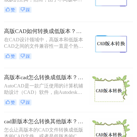
CAD软件之间存在着兼容性的问题，
赞
踩
有时我们需要将高版本图纸转为低版
本，以便与他人共享和查看。本文将
为大家详细介绍如何把cad高版本图纸
高版CAD如何转换成低版本？试试看这三个方法！
转为低版本的方法。
在CAD设计领域中，高版本和低版本
CAD之间的文件兼容性一直是个热门
话题。当我们遇到使用低版本CAD软
赞
踩
件的需求时，高版CAD如何转换成低
版本成为一项必备的技能。本文将介
绍三种简单有效的方法，帮助您轻松
高版本cad怎么转换成低版本？教你三招轻松搞定！
实现高版本CAD转换为低版本。无论
您是一名设计师还是一名工程师，掌
AutoCAD是一款广泛使用的计算机辅
握这些方法都会对您的工作产生巨大
助设计（CAD）软件，由Autodesk公
的帮助。
司开发。随着技术的发展，Autodesk
赞
踩
公司不断地推出新版本的AutoCAD软
件，其中包含了新的特性和改进。然
而，对于使用旧版本AutoCAD的用户
cad新版本怎么转换其他版本？试试这三种实用方法！
来说，直接打开高版本的CAD文件可
怎么让高版本的CAD文件转换成低版
能会遇到兼容性问题。为了解决高版
本的CAD文件，或者是低版本的CAD