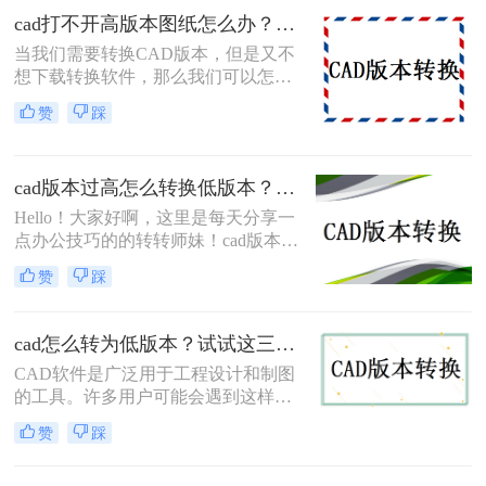
绘图、编辑等操作。然而，有时我们
cad打不开高版本图纸怎么办？教你三种打开方法！
可能会遇到高版本 CAD 图纸打不开
当我们需要转换CAD版本，但是又不
的情况，这是什么原因呢？又有哪些
想下载转换软件，那么我们可以怎么
解决方法呢？
做呢？可以使用在线有时候不得不感
赞
踩
叹，CAD行业真的很神奇，大家每天
都在和各种CAD图纸打交道，可还是
能遇到经常图纸打不开的难题。例
cad版本过高怎么转换低版本？试试这三种方法！
如：cad打不开高版本图纸怎么办？
Hello！大家好啊，这里是每天分享一
点办公技巧的的转转师妹！cad版本过
高！怎么转换低版本？​CAD是一种广
赞
踩
泛使用的计算机辅助设计软件，用于
创建和修改图纸。随着时间的推移，
CAD的版本会不断更新，这可能会导
cad怎么转为低版本？试试这三个实用方法！
致遇到版本不兼容的情况。
CAD软件是广泛用于工程设计和制图
的工具。许多用户可能会遇到这样的
问题：如果我使用较低版本的CAD软
赞
踩
件，能否打开由较高版本创建的文
件？答案是，通常情况下，CAD低版