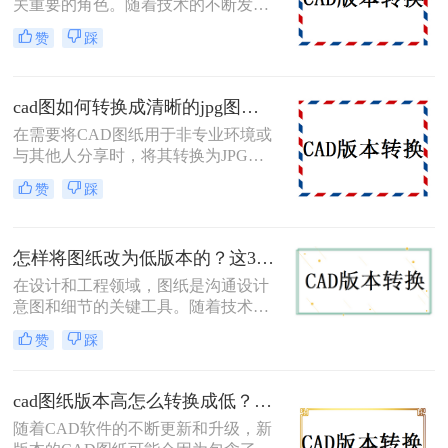
关重要的角色。随着技术的不断发展
和软件的不断更新，图纸的版本也可
赞
踩
能不断升级。然而，有时出于兼容
性、操作习惯或其他原因，我们可能
需要将高版本的图纸转换为低版本或
cad图如何转换成清晰的jpg图片？分享三个转换方法！
另一种格式。那么图纸版本高怎么转
换呢？本文将介绍几种常用的高版本
在需要将CAD图纸用于非专业环境或
图纸转换方法。
与其他人分享时，将其转换为JPG图
片是一种常见做法。然而，确保转换
赞
踩
后的JPG图片保持清晰和可读性至关
重要。那么，cad图如何转换成清晰的
jpg图片呢？以下是三种不同的方法，
怎样将图纸改为低版本的？这3种方法一学就会！
帮助您将CAD图转换为清晰的JPG图
片。
在设计和工程领域，图纸是沟通设计
意图和细节的关键工具。随着技术的
进步和标准的更新，图纸的版本也可
赞
踩
能不断更新。但是，有时候您可能需
要将高版本的图纸转换为低版本，以
适应旧版本的软件或与其他系统进行
cad图纸版本高怎么转换成低？教你二个小妙招轻松搞定！
兼容。那么怎样将图纸改为低版本的
随着CAD软件的不断更新和升级，新
呢？下面是一些将图纸改为低版本的