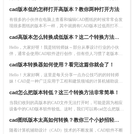
但是，有时候您可能需要将高版本的图纸转换为低版本，以适
换，可以点击继续添加。
cad版本低的怎样打开高版本？教你两种打开方法
应旧版本的软件或与其他系统进行兼容。那么怎样将图纸改为
低版本的呢？下面是一些将图纸改为低版本的方法。
方法三：使用第三方软件
有很多的小伙伴在电脑上查看和编辑CAD图纸的时候常常会发
现很多图纸的版本不一样，其中就拥有CAD版本过低而打不开
除了在线工具，还有一些第三方软件可以帮助您转
高版本图纸的问题。其实这个问题有着非常多的解决方法，今
cad高版本怎么转换成低版本？这二个转换方法非常简单！
天就给大家推荐二种非常好用的方法，那么下面就随小编一起
换图纸版本。
下面以转转大师操作为例。
来看看吧。
操作如下：
Hello，大家好呀！我是转转师妹～部分从事设计行业的小伙
1、如果需要批量转换或者是下载客户端长期转换：
伴，通常会使用CAD软件进行创作，但有些人习惯了老版本的
操作界面，便可能出现他人发送图纸供你查阅时，因为版本过
cad版本转换器如何使用？看完这篇你就会了！
低打不开文件的情况。其实要解决这一困扰并不难，我们只要
将新版本的CAD图纸转换为旧版本即可。那么cad高版本怎么转
Hello！大家好啊，这里是每天分享一点办公技巧的的转转师
换成低版本呢？别着急，马上为大家揭晓谜底，还附带着详细
妹！CAD是一种广泛应用于工程和建筑领域的计算机辅助设计
的方法技巧哦！正好有此需要的小伙伴就赶紧往下看吧~
软件，它可以帮助用户创建、编辑和分析复杂的二维和三维图
cad怎么把版本转低？这三个转换方法非常简单！
形。然而，由于不同版本的CAD软件之间存在着不兼容性，用
户在不同版本之间共享和传输文件时可能会遇到问题。在这种
当我们收到的高版本的CAD文件无法打开时，可能是因为相应
情况下，降低CAD文件版本成为一种必要的解决方法非常必
设备中的CAD版本软件较低。这时，我们可以将cad怎么把版本
要。那么cad版本转换器如何使用呢？跟小编一起看看吧
转低。如何将高版本的CAD转换为低版本转换成低版本。今天
cad图纸版本太高如何转换？教你三个小妙招轻松搞定！
我想和大家分享一下如何cad版本转换，一起来学习一下吧。
2、选择CAD转换-CAD版本转换，接下来的操作也
随着计算机辅助设计（CAD）技术的不断发展，CAD软件不断