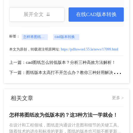
展开全文 ⇊
在线CAD版本转换
标签：
怎样将图纸改为低版本的
cad版本转换
本文为原创，转载请注明原网址:
https://pdftoword.55.la/news/17099.html
3、文件上传后，设置一下输出格式，选择要转换的
上一篇：cad图纸怎么转低版本？分析三种高效方法解析！
CAD版本，然后点击开始转换。
下
一篇：图纸版本太高打不开怎么办？教你三种好用解决方法！
相关文章
更多 >
怎样将图纸改为低版本的？这3种方法一学就会！
在设计和工程领域，图纸是沟通设计意图和细节的关键工具。
4、转换完成，点击下载即可，如果还需要继续转
随着技术的进步和标准的更新，图纸的版本也可能不断更新。