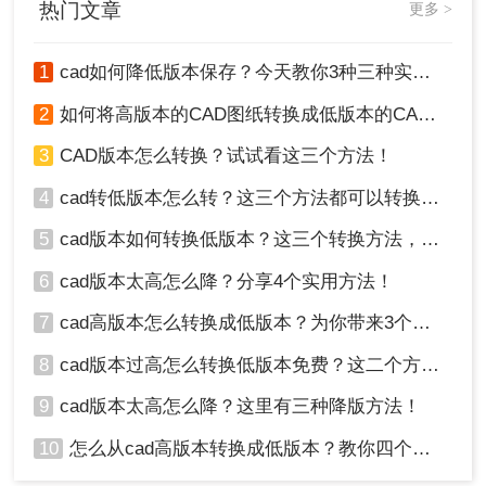
热门文章
更多 >
1
cad如何降低版本保存？今天教你3种三种实用方法对比！
4、转换完成，点击打开文件夹即可查看。
2
如何将高版本的CAD图纸转换成低版本的CAD图纸？3种实用方法对比！
注意事项
3
CAD版本怎么转换？试试看这三个方法！
1、在转换之前，请确保备份原始的高版本图纸，以
4
cad转低版本怎么转？这三个方法都可以转换版本！
防转换过程中出现问题。
2、转换后的低版本图纸可能会丢失一些高版本中的
5
cad版本如何转换低版本？这三个转换方法，你一定要学会！
特性和信息，因此在转换之前，请确认这是否会影
响您的使用。
6
cad版本太高怎么降？分享4个实用方法！
3、当使用在线工具或第三方软件时，请注意数据安
7
cad高版本怎么转换成低版本？为你带来3个好用的方法！
全和隐私保护，避免上传敏感或机密信息。
总之，将图纸改为低版本并不是一个复杂的过程。
8
cad版本过高怎么转换低版本免费？这二个方法了解一下！
通过使用原始设计软件、在线转换工具或第三方软
9
cad版本太高怎么降？这里有三种降版方法！
件，您可以轻松地将高版本的图纸转换为适应您需
求的低版本。
10
怎么从cad高版本转换成低版本？教你四个小妙招轻松搞定！