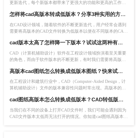
是十分的简单，点击添加文件。
更新迭代，每个新版本都带来了更强大的功能和更高的工作效
率。然而，这也导致了一个问题：当使用较新版本的CAD软件
怎样将cad高版本转成低版本？分享3种实用的方法~！
创建的图纸需要在旧版本的CAD软件中打开或编辑时，就会遇
到版本不兼容的问题。那么，cad图纸版本太高如何转换呢？本
在CAD设计领域，随着软件的不断更新迭代，用户经常会遇到
文将为您介绍几种实用的转换方法。
需要将高版本的CAD文件转换为低版本以便在不同版本的CAD
软件中打开或共享的情况。那么怎样将cad高版本转成低版本
cad版本太高了怎样降一下版本？试试这两种有效的方法！
呢？本文将详细介绍几种将CAD高版本转换成低版本的方法，
帮助用户轻松应对这一需求。
CAD（计算机辅助设计）软件在工程设计领域扮演着至关重要
的角色，而由于软件版本的不断更新，有时我们需要将高版本
的CAD文件转换为低版本以便与旧系统或团队成员兼容。那么
高版本cad图纸怎么转换成低版本图纸？快来试一试这二种方法吧！
cad版本太高了怎样降一下版本呢？本文将介绍两种将CAD版本
3、文件上传后，设置一下要转换的版本，然后点击
降级的方法。
在工程设计和建筑行业中，CAD（Computer-Aided Design，计
开始转换。
算机辅助设计）文件的版本兼容性问题时常出现。高版本的
CAD图纸在低版本的CAD软件中可能无法打开，这给文件的共
cad图纸高版本怎么转换成低版本？CAD转低版本的两种方法
享和协作带来了不便。那么高版本cad图纸怎么转换成低版本图
纸呢？本文将介绍两种将高版本CAD图纸转换为低版本的方
当我们在不同的设备上打开CAD文件时，我们可能会遇到因为
法，帮助您轻松解决这一问题。
CAD文件版本太低而无法打开的情况。你知道cad图纸高版本怎
么转换成低版本吗？其实，只要cad图纸高版本转换成低版本就
好了，那么今天，小编将与大家分享cad高版本转换成低版本相
关知识。