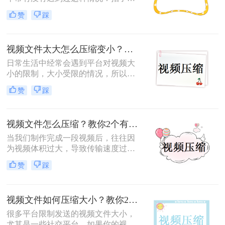
频想要分享给好友，却显示视频文件
赞
踩
过大无法发送。这个时候有些朋友可
能已经想到了，对视频进行压缩处理
就可以啦。那么视频太大了怎么缩小
视频文件太大怎么压缩变小？分享三种可以解决问题的方法！
呢？下面分享2个压缩方法，希望能
帮到大家。
日常生活中经常会遇到平台对视频大
小的限制，大小受限的情况，所以总
要将视频压缩后上传，然后上传，用
赞
踩
于发布或分享给他人。那么怎么视频
文件太大怎么压缩变小呢？小编今天
就来给大家分享一个很好用的方法，
视频文件怎么压缩？教你2个有快速压缩方法！
可以帮你解决视频压缩软件问题，下
面一起来看看吧。
当我们制作完成一段视频后，往往因
为视频体积过大，导致传输速度过
慢，这时为了便于上传和传输需要对
赞
踩
视频进行压缩处理！那有哪些好用的
视频压缩方法呢？今天转转师妹就来
给大家分享视频文件怎么压缩方法，
视频文件如何压缩大小？教你2个简单的方法
视频压缩画质无损。
很多平台限制发送的视频文件大小，
尤其是一些社交平台。如果你的视频