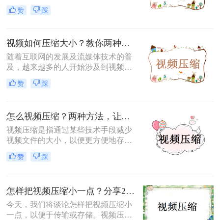
越来越大就不得不去处理一下，想要
赞
踩
减少空间，除了清理一些不用的视
频，一些过大的视频我们也可以去压
缩一下，那么要视频如何压缩，因为
视频如何压缩大小？教你两种压缩方法，解决内存难题
很多软件压缩后都会变得模糊，所以
有没有好用的视频大小压缩软件呢？
随着互联网的发展及流媒体技术的普
下面一起看看这一款视频压缩工具吧
及，越来越多的人开始涉及到视频制
作领域。而视频文件常常会非常大，
赞
踩
不仅占用大量空间，而且也会在上
传、下载、分享等操作时占用大量的
时间。为了解决此问题，我们需要对
怎么视频压缩？两种方法，让你简简单单压缩大的视频文件
视频文件进行压缩，达到减小文件大
小，提高传输效率和节省存储空间等
视频压缩是指通过某些技术手段减少
目的。本文将介绍视频如何压缩大
视频文件的大小，以便更方便地存储
小。
和传输。视频压缩还可以提高视频播
赞
踩
放的速度和减少带宽的需求。本文将
介绍怎么视频压缩。
怎样把视频压缩小一点？分享2个压缩方法，看了都说好
今天，我们将谈论怎样把视频压缩小
一点，以便于传输或存储。视频压缩