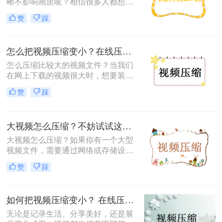
晰不影响画质呢？相信很多人都想过
这个问题，因为这也是我们最关注的
赞
踩
问题，如果视频压缩后画质变差，那
么就满足不了我们的需求，我们虽然
想压缩视频，但是希望画质能在接受
怎么把视频压缩变小？在线压缩工具轻松搞定！
范围内，所以常常要寻求一个好的如
何进行视频压缩方法，下面就来给大
怎么压缩比较大的视频文件？当我们
家推荐一些不错的视频压缩文件软
在网上下载的视频很大时，想要装到
件。
U盘上，但是却装不了多少，那么有
赞
踩
什么办法可以减少一下视频的体积
呢？这就要借助随着视频技术的发展,
视频的分辨率越来越高,视频文件也越
大视频怎么压缩？不妨试试这三个方法压缩它们！
来越大。当视频文件过大时,需要进行
压缩来减小其大小,以便更好地存储、
大视频怎么压缩？如果你有一个大型
传输和播放。那么，怎么把视频压缩
视频文件，需要通过网络或存储设备
变小? 下面我们就来看一下视频压缩
进行传输或分享，那么你可能需要将
赞
踩
的在线转换工具的使用方法吧。
其压缩为更小的文件大小。视频压缩
是一种将视频文件体积缩小的过程，
以便更方便地传输、存储和分享。下
如何把视频压缩变小？ 在线压缩视频大小操作方法！
面是一些视频压缩的方法，希望能帮
到你。
无论是记录生活、分享美好，还是展