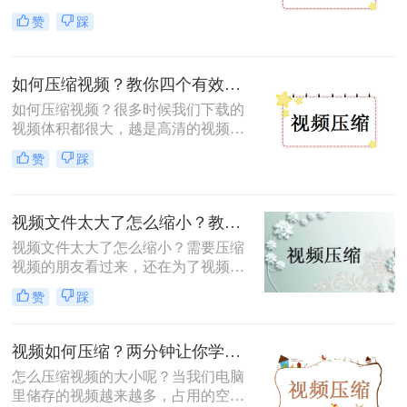
频大小，虽然很多人都觉得压缩视频
赞
踩
会影响视频的清晰度，但是只要我们
控制好压缩力度，那么就不会影响画
质，今天就来给大家讲讲压缩视频，
如何压缩视频？教你四个有效压缩方法！
看看要如何压缩视频大小不改变画质
吧。下面一起来看看。
如何压缩视频？很多时候我们下载的
视频体积都很大，越是高清的视频，
体积就越大的，但是有时候我们需要
赞
踩
制作一些视频素材，太大的视频会占
用很多空间，导致各种问题出现，因
为有没有什么办法可以视频大小压缩
视频文件太大了怎么缩小？教你二种简单的压缩方法！
呢？当然是有的啦，而且视频大小压
缩也不是什么比较难的事，下面就来
视频文件太大了怎么缩小？​需要压缩
给大家讲一讲吧。
视频的朋友看过来，还在为了视频压
缩而烦恼吗？还在担心视频压缩后画
赞
踩
质变差吗？给大家推荐一款视频压缩
软件，很好的解决你所担心的问题，
压缩后的视频体积变小画质也依然高
视频如何压缩？两分钟让你学会这二个压缩方法
清，一起来了解下吧。
怎么压缩视频的大小呢？当我们电脑
里储存的视频越来越多，占用的空间