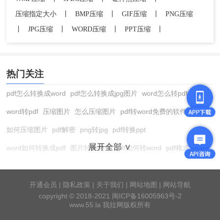
压缩指定大小
丨
BMP压缩
丨
GIF压缩
丨
PNG压缩
丨
JPG压缩
丨
WORD压缩
丨
PPT压缩
丨
热门关注
pdf怎么转换成word
pdf怎么转换成jpg图片
word怎么转pdf
word转pdf
压缩图片
怎么压缩图片
pdf转word免费的软件
如何压缩图片
pdf解密
png转jpg
pdf转换ppt
展开全部 ∨
word如何转换成pdf
图片转换格式
pdf如何转word
pdf格式转换
在线pdf转换成word
pdf转图片
pdf怎么转换成jpg图片
图片转pdf
pdf转cad
图片压缩软件
jpg转换成pdf
在线word转pdf
开通会员
|
隐私政策
|
关于我们
|
网站地图
|
网站导航
copyright © 2018-2021 闽ICP备16005963号-2
pdf转word工具
pdf压缩
pdf转word
pdf转ppt
cad版本转换器
www.55.la 我拉网版权所有