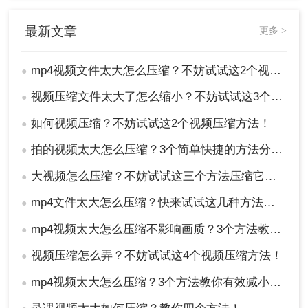
最新文章
更多 >
mp4视频文件太大怎么压缩？不妨试试这2个视频压缩方法！
●
视频压缩文件太大了怎么缩小？不妨试试这3个视频压缩方法！
●
如何视频压缩？不妨试试这2个视频压缩方法！
●
拍的视频太大怎么压缩？3个简单快捷的方法分享！
●
大视频怎么压缩？不妨试试这三个方法压缩它们！
●
mp4文件太大怎么压缩？快来试试这几种方法吧！
●
mp4视频太大怎么压缩不影响画质？3个方法教会你！
●
视频压缩怎么弄？不妨试试这4个视频压缩方法！
●
mp4视频太大怎么压缩？3个方法教你有效减小存储体积！
●