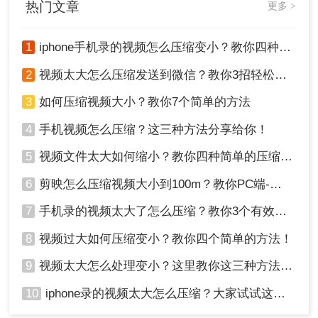
热门文章
更多 >
和工具。
1
iphone手机录的视频怎么压缩变小？教你四种压缩方法！
2
视频太大怎么压缩发送到微信？教你3招轻松搞定！
3
如何压缩视频大小？教你7个简单的方法
4
手机视频怎么压缩？这三种方法分享给你！
5
视频文件太大如何缩小？教你四种简单的压缩方法！
6
剪映怎么压缩视频大小到100m？教你PC端-移动端压缩方式！
7
手机录的视频太大了怎么压缩？教你3个有效压缩方法！
8
视频过大如何压缩变小？教你四个简单的方法！
9
视频太大怎么处理变小？这里教你这三种方法!！
10
iphone录的视频太大怎么压缩？大家试试这四种方法！