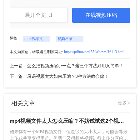
展开全文 ⇊
在线视频压缩
4、等待压缩完成。
标签：
mp4视频文件太大怎么压缩
视频压缩
本文为原创，转载请注明原网址:
https://pdftoword.55.la/news/16113.html
上一篇：怎么把视频压缩小一点？这三个方法好用又简单！
下一篇：录课视频太大如何压缩？3种方法教会你！
5、压缩完成，点击下载。
二、转转大师客户端批量视频压缩
相关文章
更多 >
我们可以借助工具在电脑上进行视频压缩，这个转
mp4视频文件太大怎么压缩？不妨试试这2个视频压缩方法！
换器就有压缩的功能，可以自定义调整压缩的参
数，选择清晰度或者体积小优先，同时支持批量上
如果你有一个MP4视频文件，但是它的大小太大，可能会导致
传，可以一次处理多个视频。
上传或共享变得困难。但我们又很想将视频进行上传分享给家