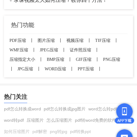
录课视频太大如何压缩？教你四个方法！
●
热门功能
PDF压缩
丨
图片压缩
丨
视频压缩
丨
TIF压缩
丨
WMF压缩
丨
JPEG压缩
丨
证件照压缩
丨
压缩指定大小
丨
BMP压缩
丨
GIF压缩
丨
PNG压缩
丨
JPG压缩
丨
WORD压缩
丨
PPT压缩
丨
热门关注
pdf怎么转换成word
pdf怎么转换成jpg图片
word怎么转pdf
word转pdf
压缩图片
怎么压缩图片
pdf转word免费的软件
如何压缩图片
pdf解密
png转jpg
pdf转换ppt