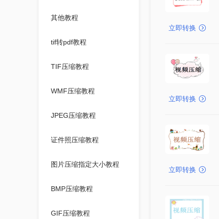
其他教程
立即转换
tif转pdf教程
TIF压缩教程
WMF压缩教程
立即转换
JPEG压缩教程
证件照压缩教程
图片压缩指定大小教程
立即转换
BMP压缩教程
GIF压缩教程