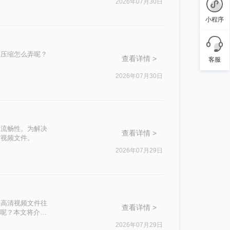
2026年07月30日
小程序
频压缩怎么弄呢？
查看详情 >
客服
2026年07月30日
的流畅性。为解决
查看详情 >
缩视频文件。
2026年07月29日
，高清视频文件往
查看详情 >
下呢？本文将介绍
2026年07月29日