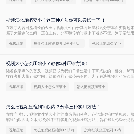
视频压缩
怎么压缩视频到50m以下
视频如何压缩到50m以内
视频怎么压缩变小？这三种方法你可以尝试一下!！
在数字内容日益增长的今天，视频文件由于其高质量和高分辨率而变得越
据了大量存储空间，还在上传、分享和传输时带来了诸多不便。为了帮助
频文件的体积，那么视频怎么压缩变小呢？本文将介绍三种实用的方法。
视频压缩
用什么压缩视频可以变小但画质不变
视频压缩怎么变小
视频大小怎么压缩小？教你3种压缩方法！
随着数字媒体的普及，视频已成为我们日常生活中不可或缺的一部分。然
往往占用大量存储空间，给传输和存储带来不便。为了解决视频大小怎么
将介绍三种有效的视频压缩方法。
视频压缩
视频大小怎么压缩小
怎么把视频压缩小
怎么把视频压缩到1g以内？分享三种实用方法！
在数字时代，视频文件的大小往往成为我们分享、存储或传输时的瓶颈。
缩到1g以内呢？本文将介绍三种实用的视频压缩方法，旨在帮助你轻松将
1G以内，同时尽量保持其质量。
视频压缩
怎么把视频压缩到1g以内
怎样把视频压缩到1G内