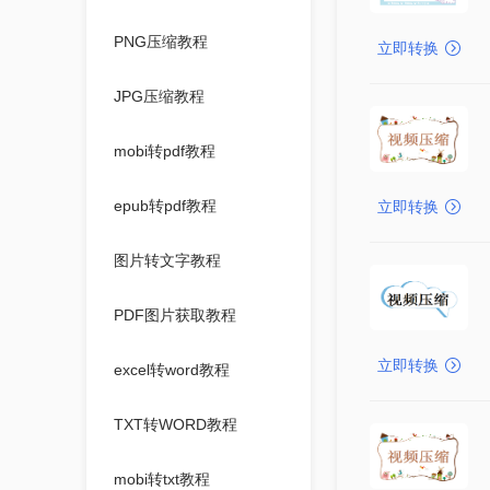
PNG压缩教程
立即转换
JPG压缩教程
mobi转pdf教程
epub转pdf教程
立即转换
图片转文字教程
PDF图片获取教程
立即转换
excel转word教程
TXT转WORD教程
mobi转txt教程