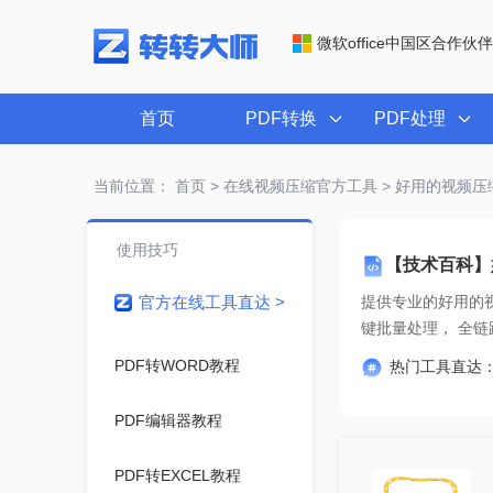
微软office中国区合作伙伴
首页
PDF转换
PDF处理
当前位置：
首页
>
在线视频压缩官方工具
> 好用的视频压
使用技巧
【技术百科】
官方在线工具直达 >
提供专业的
好用的
键批量
PDF转WORD教程
热门工具直达
PDF编辑器教程
PDF转EXCEL教程