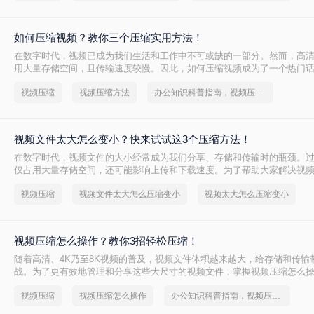
如何压缩视频？教你三个压缩实用方法！
在数字时代，视频已成为我们生活和工作中不可或缺的一部分。然而，高
用大量存储空间，且传输速度较慢。因此，如何压缩视频成为了一个热门
三种视频压缩方法，帮助您轻松应对视频压缩需求。
视频压缩
视频压缩方法
办公知识科普指南，视频压缩的操作方法
视频文件太大怎么变小？快来试试这3个压缩方法！
在数字时代，视频文件的大小经常成为我们分享、存储和传输时的瓶颈。
仅占用大量存储空间，还可能影响上传和下载速度。为了帮助大家解决视
小问题，本文将介绍三种将视频文件变小的实用方法。
视频压缩
视频文件太大怎么压缩变小
视频太大怎么压缩变小
视频压缩怎么操作？教你3招轻松压缩！
随着高清、4K乃至8K视频的普及，视频文件体积越来越大，给存储和传输
战。为了更有效地管理和分享这些大尺寸的视频文件，掌握视频压缩怎么
要。本文将介绍三种常见的视频压缩方法，帮助您轻松应对这一问题。
视频压缩
视频压缩怎么操作
办公知识科普指南，视频压缩的操作方法