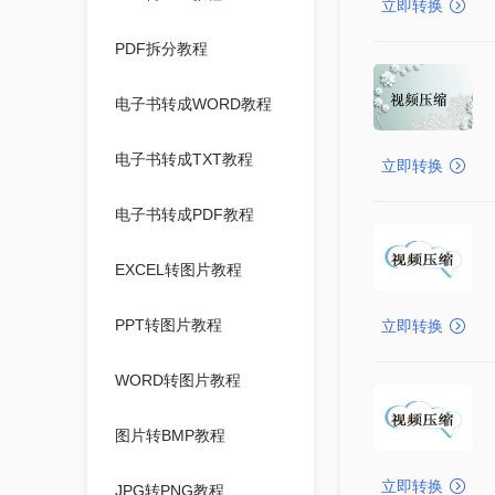
立即转换
PDF拆分教程
电子书转成WORD教程
电子书转成TXT教程
立即转换
电子书转成PDF教程
EXCEL转图片教程
PPT转图片教程
立即转换
WORD转图片教程
图片转BMP教程
立即转换
JPG转PNG教程