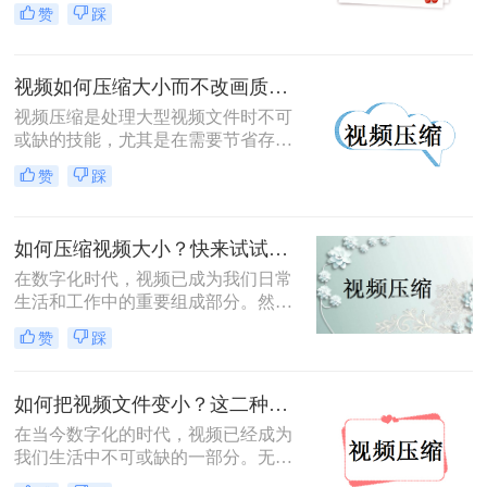
传输效率，还能减少文件对设备空间
赞
踩
的占用率。那么怎样压缩视频呢？本
文将介绍三种视频压缩方法，帮助您
轻松掌握视频压缩技巧。
视频如何压缩大小而不改画质？教你三个压缩方法！
视频压缩是处理大型视频文件时不可
或缺的技能，尤其是在需要节省存储
空间或提高传输效率时。然而，压缩
赞
踩
视频文件往往会面临一个挑战：视频
如何压缩大小而不改画质？本文将介
绍四种方法，帮助您在压缩视频时保
如何压缩视频大小？快来试试这3种压缩方法！
持画质不受影响。
在数字化时代，视频已成为我们日常
生活和工作中的重要组成部分。然
而，高清视频文件往往占用大量存储
赞
踩
空间，传输速度也相对较慢。因此，
如何压缩视频大小成为了一个广泛关
注的问题。本文将介绍三种实用的视
如何把视频文件变小？这二种方法帮你压缩大小！
频压缩方法。
在当今数字化的时代，视频已经成为
我们生活中不可或缺的一部分。无论
是用于个人娱乐还是商业用途，高质