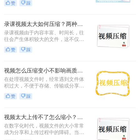
赞
踩
储空间，还会影响上传、分享的速
度。如何在保证画质的前提下，有效
地压缩MP4视频文件，成为了一个值
录课视频太大如何压缩？两种压缩方法帮你解决！
得探讨的问题。那么mp4视频太大怎
么压缩不影响画质呢？本文将为您介
录课视频由于内容丰富、时间长，往
绍三种压缩MP4视频且不影响画质的
往会产生体积较大的文件，这不仅占
方法。
用大量存储空间，还可能影响上传、
赞
踩
分享和播放的便捷性。那么录课视频
太大如何压缩呢？本文将介绍两种有
效的视频压缩方法，帮助你轻松解决
视频怎么压缩变小不影响画质？教你二种高效压缩方法！
视频过大的问题。
在处理视频文件时，经常遇到文件体
积过大，不便于存储、传输或分享的
问题。然而，简单地压缩视频可能会
赞
踩
牺牲画质。那么视频怎么压缩变小不
影响画质呢？本文将介绍二种既简单
又高效的解决方案，帮助您在不牺牲
视频太大上传不了怎么缩小？教你三种缩小视频文件大小的方法！
画质的前提下有效减小视频文件大
小。
在数字化时代，视频文件的大小常常
成为分享和上传过程中的障碍。当视
频文件过大导致无法上传时，有效的