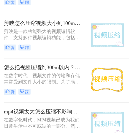
赞
踩
积的视频文件不仅占用大量存储空
间，还可能影响上传、分享和播放的
便捷性。因此，对录课视频进行压缩
剪映怎么压缩视频大小到100m？教你PC端-移动端压缩方式！
成为了一个必要的步骤。那么录课视
频太大如何压缩呢？本文将详细介绍
剪映是一款功能强大的视频编辑软
几种常见的录课视频压缩方法，帮助
件，支持多种视频编辑功能，包括视
用户轻松减小视频体积，同时尽量保
频压缩。本文将详细介绍如何在PC端
赞
踩
持视频质量。
和移动端使用剪映将视频压缩到
100MB以下，帮助你更高效地管理和
分享视频内容。
怎么把视频压缩到300m以内？试试这二种方法！
在数字时代，视频文件的传输和存储
常常受到文件大小的限制。为了满足
特定的需求，如快速上传至社交媒
赞
踩
体、发送电子邮件或在有限存储空间
中保存，将视频压缩到300M以内显得
尤为重要。那么怎么把视频压缩到
mp4视频太大怎么压缩不影响画质？这3种方法轻松实现压缩！
300m以内呢？本文将介绍两种实用的
视频压缩方法，旨在帮助你轻松达成
在数字化时代，MP4视频已成为我们
这一目标。
日常生活中不可或缺的一部分。然
而，有时视频文件过大，不仅占用存