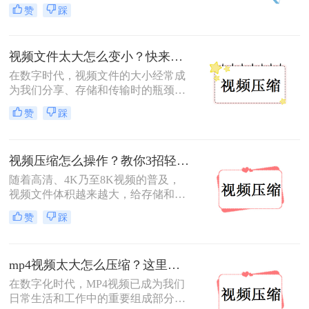
而，高清视频文件往往占用大量存储
赞
踩
空间，给传输和存储带来不便。为了
解决视频大小怎么压缩小问题，本文
将介绍三种有效的视频压缩方法。
视频文件太大怎么变小？快来试试这3个压缩方法！
在数字时代，视频文件的大小经常成
为我们分享、存储和传输时的瓶颈。
过大的视频文件不仅占用大量存储空
赞
踩
间，还可能影响上传和下载速度。为
了帮助大家解决视频文件太大怎么变
小问题，本文将介绍三种将视频文件
视频压缩怎么操作？教你3招轻松压缩！
变小的实用方法。
随着高清、4K乃至8K视频的普及，
视频文件体积越来越大，给存储和传
输带来了不小的挑战。为了更有效地
赞
踩
管理和分享这些大尺寸的视频文件，
掌握视频压缩怎么操作变得尤为重
要。本文将介绍三种常见的视频压缩
mp4视频太大怎么压缩？这里有四个压缩方法
方法，帮助您轻松应对这一问题。
在数字化时代，MP4视频已成为我们
日常生活和工作中的重要组成部分。