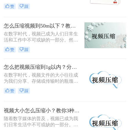
的流畅性。为解决录制的视频怎么压
赞
踩
缩问题，本文将介绍三种视频压缩方
法，帮助你轻松压缩视频文件。
怎么压缩视频到50m以下？教你3个压缩实用方法！
在数字时代，视频已成为人们日常生
活和工作中不可或缺的一部分。然
而，高清视频文件往往占用大量存储
赞
踩
空间，传输速度也相对较慢。那么怎
么压缩视频到50m以下呢？本文将介
绍三种高效且实用的视频压缩方法。
怎么把视频压缩到1g以内？分享三种实用方法！
在数字时代，视频文件的大小往往成
为我们分享、存储或传输时的瓶颈。
那么怎么把视频压缩到1g以内呢？本
赞
踩
文将介绍三种实用的视频压缩方法，
旨在帮助你轻松将视频文件压缩到1G
以内，同时尽量保持其质量。
视频大小怎么压缩小？教你3种压缩方法！
随着数字媒体的普及，视频已成为我
们日常生活中不可或缺的一部分。然