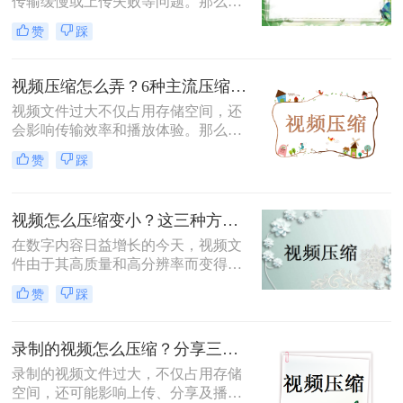
传输缓慢或上传失败等问题。那么视
频压缩文件太大了怎么缩小呢？本文
赞
踩
总结了 5种高效压缩方法，涵盖基础
调整、专业工具操作及注意事项，帮
助用户在 减少文件体积的同时尽量保
视频压缩怎么弄？6种主流压缩方法解析！
留画质。
视频文件过大不仅占用存储空间，还
会影响传输效率和播放体验。那么视
频压缩怎么弄呢？本文系统梳理6种
赞
踩
主流视频压缩方法，帮助用户高效压
缩视频文件。
视频怎么压缩变小？这三种方法你可以尝试一下!！
在数字内容日益增长的今天，视频文
件由于其高质量和高分辨率而变得越
来越大。这不仅占据了大量存储空
赞
踩
间，还在上传、分享和传输时带来了
诸多不便。为了帮助用户有效地减小
视频文件的体积，那么视频怎么压缩
录制的视频怎么压缩？分享三个快捷压缩方法！
变小呢？本文将介绍三种实用的方
录制的视频文件过大，不仅占用存储
法。
空间，还可能影响上传、分享及播放