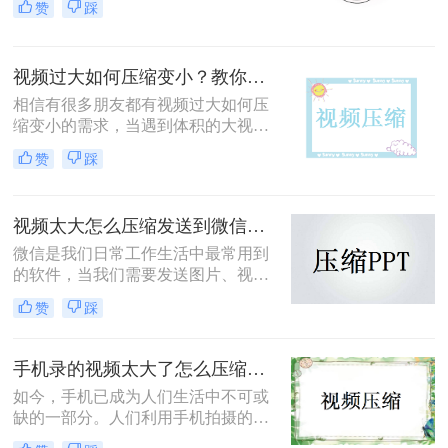
赞
踩
件的大小也随之增加。当视频文件过
大时，不仅占用手机存储空间，还可
能影响分享和传输的速度。那么，如
视频过大如何压缩变小？教你四个简单的方法！
何在iPhone手机上将录制的视频压缩
变小呢？本文将为您介绍几种实用的
相信有很多朋友都有视频过大如何压
方法。
缩变小的需求，当遇到体积的大视频
收藏或下载都很不方便，一个500m的
赞
踩
视频几分钟就能下载完，但是一个1G
的视频要下载就会很慢，网速差的时
候还会断网，要重新下载，简直苦不
视频太大怎么压缩发送到微信？教你3招轻松搞定！
堪言，那么视频过大如何压缩变小
呢？下面一起看看这些方法吧。
微信是我们日常工作生活中最常用到
的软件，当我们需要发送图片、视
频、文件时，微信传输也是首选方
赞
踩
式。不过很多人都发现微信文件传输
会有大小限制，比如视频文件时长不
能超过60分钟，大文件传输限制在1G
手机录的视频太大了怎么压缩？教你3个有效压缩方法！
以内，那么有没有什么办法能解决视
如今，手机已成为人们生活中不可或
频太大怎么压缩发送到微信问题呢？
缺的一部分。人们利用手机拍摄的照
当然是有的，今天小编就教大家3
片和视频记录下了许多珍贵的瞬间。
招，1G超大视频文件也能轻松传输。