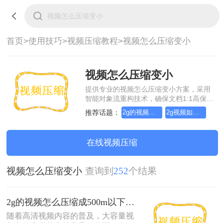
首页>
使用技巧>
视频压缩教程>
视频怎么压缩变小
视频怎么压缩变小
提供专业的视频怎么压缩变小方案，采用
智能对象流重构技术，确保文档1:1高保真
还原且排版不乱码。支持一键批量处理，
推荐话题：
2g的视频怎么压缩成500m以下
2g视频如何压缩
全链路 SSL 加密保障隐私安全。助您快速
实现视频怎么压缩变小，无需安装，高效
办公。
在线视频压缩
视频怎么压缩变小
查询到
252
个结果
2g的视频怎么压缩成500m以下？教你二招轻松搞定!
随着高清视频内容的普及，大容量视