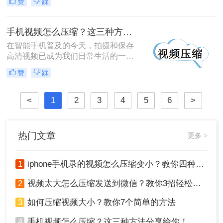
赞
踩
然而，随着手机像素的提升和视频拍
摄功能的增强，手机录制的视频文件
也变得越来越大，给我们的储存空间
手机视频怎么压缩？这三种方法分享给你！
和分享带来了困扰。今天，我将教你
在智能手机普及的今天，拍摄和保存
三种简单而有效的方法来压缩手机录
高清视频已成为我们日常生活的一部
制的视频，让你轻松解决这个问题。
分。然而，这些高质量的视频文件往
赞
踩
往占用大量存储空间，不仅影响手机
的运行速度，还可能限制我们拍摄新
视频的能力。因此，学会手机视频怎
<
1
2
3
4
5
6
>
么压缩变得尤为重要。本文将详细介
绍几种视频压缩的方法。
热门文章
更多 >
1
iphone手机录的视频怎么压缩变小？教你四种压缩方法！
2
视频太大怎么压缩发送到微信？教你3招轻松搞定！
3
如何压缩视频大小？教你7个简单的方法
4
手机视频怎么压缩？这三种方法分享给你！