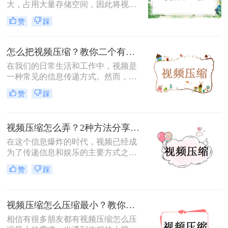
大，占用大量存储空间，因此将视频
压缩变小成为一种必要的需求。压缩
赞
踩
视频可以减小文件大小，方便存储和
传输，同时保持视频的质量和内容。
下面将介绍怎么把视频压缩小一点方
怎么把视频压缩？教你二个有效压缩方法！
法，帮助你轻松实现视频大小的缩
在我们的日常生活和工作中，视频是
减。
一种常见的信息传递方式。然而，由
于视频文件通常较大，占用存储空间
赞
踩
较多，因此在传输或存储视频时，压
缩视频成为了一种必要的技巧。下面
将介绍几种常用的怎么把视频压缩方
视频压缩怎么弄？2种方法分享给你！
法。
在这个信息爆炸的时代，视频已经成
为了传递信息和娱乐的主要方式之
一。然而，大家都知道，视频文件通
赞
踩
常占据很大的存储空间，不仅上传和
下载速度慢，还会占用大量的存储空
间。那么，有没有什么办法可以解决
视频压缩怎么压缩最小？教你三招，快速压缩！
这个问题呢？今天，小编就来教大家
一些视频压缩怎么弄的方法，让你的
相信有很多朋友都有视频压缩怎么压
视频文件变得更小，更轻巧！