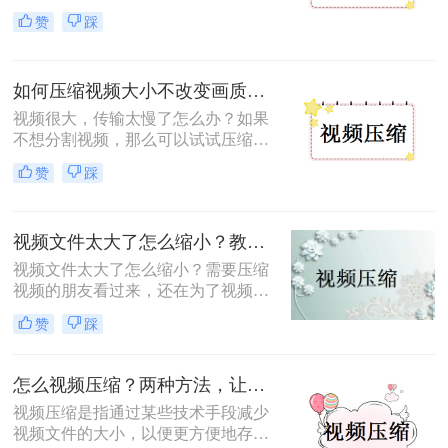
体积就越大的，但是有时候我们需要
赞
踩
制作一些视频素材，太大的视频会占
用很多空间，导致各种问题出现，因
为有没有什么办法可以视频大小压缩
如何压缩视频大小不改变画质？教你二个有效压缩方法！
呢？当然是有的啦，而且视频大小压
缩也不是什么比较难的事，下面就来
视频很大，传输太慢了怎么办？如果
给大家讲一讲吧。
不想分割视频，那么可以试试压缩视
频大小，虽然很多人都觉得压缩视频
赞
踩
会影响视频的清晰度，但是只要我们
控制好压缩力度，那么就不会影响画
质，今天就来给大家讲讲压缩视频，
视频文件太大了怎么缩小？教你二种简单的压缩方法！
看看要如何压缩视频大小不改变画质
吧。下面一起来看看。
视频文件太大了怎么缩小？​需要压缩
视频的朋友看过来，还在为了视频压
缩而烦恼吗？还在担心视频压缩后画
赞
踩
质变差吗？给大家推荐一款视频压缩
软件，很好的解决你所担心的问题，
压缩后的视频体积变小画质也依然高
怎么视频压缩？两种方法，让你简简单单压缩大的视频文件
清，一起来了解下吧。
视频压缩是指通过某些技术手段减少
视频文件的大小，以便更方便地存储