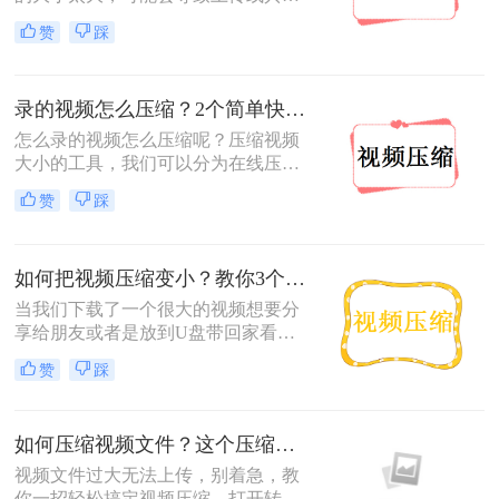
就变得必要了。
变得困难。但我们又很想将视频进行
赞
踩
上传分享给家人朋友，这个时候就需
要对视频进行压缩处理。为了解决这
个问题，今天小编整理了如何视频压
录的视频怎么压缩？2个简单快捷的办法，教你无损压缩视频！
缩的方法，赶紧跟着小编一起学习一
下吧~
怎么录的视频怎么压缩呢？压缩视频
大小的工具，我们可以分为在线压缩
和客户端压缩，小编常用的是在线压
赞
踩
缩，在线压缩可以简单快速的将视频
进行压缩，不过在线压缩对于体积大
的视频不太适合，可以选择客户端来
如何把视频压缩变小？教你3个简单的方法！
进行压缩，那么如何压缩录的视频大
小呢？下面就来详细了解下吧。
当我们下载了一个很大的视频想要分
享给朋友或者是放到U盘带回家看的
时候，发现U盘的内存不够用，尽管
赞
踩
删除了一些文件，但是想要储存更多
的视频，还有一个办法，那就是如何
把视频压缩变小，这样我们就可以存
如何压缩视频文件？这个压缩方法值得一看！
放更多的视频，那么要怎么压缩视频
文件呢？下面就一起来看看吧。
视频文件过大无法上传，别着急，教
你一招轻松搞定视频压缩，打开转转