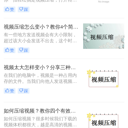
大师PDF转换器，找到文件压缩，选
赞
踩
择视频压缩功能，添加需要压缩的视
频文件，设置好输出格式，调整压缩
类型为清晰优先，点击开始转换，只
视频压缩怎么变小？教你4个简单的免费方法！
需稍等片刻，视频就压缩好了，可以
有一些地方发送视频会有大小限制，
看到文件从30多兆成功压缩到了十几
超过该大小会发送不出去，这个时候
兆，压缩后的视频画质清晰无损，播
就需要将视频压缩一下。今天就来给
放流畅，是不是很简单呢？赶紧收藏
赞
踩
大家分享4个操作简单的压缩方法，
起来，有用的知识又增加了。
不仅可以有效减小视频体积，还能最
大程度保证视频的画质清晰度！下面
视频太大怎样变小？分享三种可以解决问题的方法！
一起看看视频压缩怎么变小​吧！
在我们的电脑中，视频是一种占用内
存的文件。当我们向他人发送视频文
件时，文件可能太大，无法输出。在
赞
踩
这个时候，我们应该学习一些视频压
缩的方法。现在视频压缩的工具很
多，我们不知道该用哪一个。今天，
如何压缩视频？教你四个有效压缩方法！
我想和大家分享视频压缩方法，教你
视频太大怎样变小。
如何压缩视频？很多时候我们下载的
视频体积都很大，越是高清的视频，