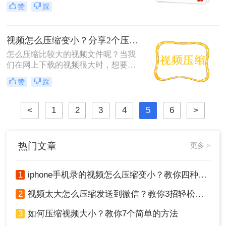
户端压缩，小编常用的是在线压缩，
赞
踩
在线压缩可以简单快速的将视频进行
压缩，不过在线压缩对于体积大的视
频不太适合，可以选择客户端来进行
视频怎么压缩变小？分享2个压缩方法，看了都说好
压缩，那么视频怎么压缩小呢？下面
就来详细了解下吧。
怎么压缩比较大的视频文件呢？当我
们在网上下载的视频很大时，想要装
到U盘上，但是却装不了多少，那么
赞
踩
有什么办法可以减少一下视频的体积
呢？这就要借助压缩视频文件软件
了，用压缩软件压缩一下，视频就会
<
1
2
3
4
5
6
>
小很多，那么要视频怎么压缩变小
呢？下面来给大家支个招吧。
热门文章
更多 >
1
iphone手机录的视频怎么压缩变小？教你四种压缩方法！
2
视频太大怎么压缩发送到微信？教你3招轻松搞定！
3
如何压缩视频大小？教你7个简单的方法