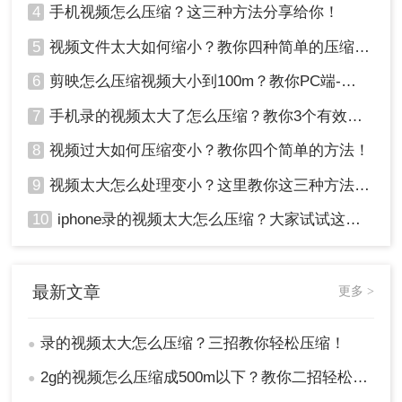
4
手机视频怎么压缩？这三种方法分享给你！
5
视频文件太大如何缩小？教你四种简单的压缩方法！
6
剪映怎么压缩视频大小到100m？教你PC端-移动端压缩方式！
7
手机录的视频太大了怎么压缩？教你3个有效压缩方法！
8
视频过大如何压缩变小？教你四个简单的方法！
9
视频太大怎么处理变小？这里教你这三种方法!！
10
iphone录的视频太大怎么压缩？大家试试这四种方法！
最新文章
更多 >
录的视频太大怎么压缩？三招教你轻松压缩！
●
2g的视频怎么压缩成500m以下？教你二招轻松搞定!
●