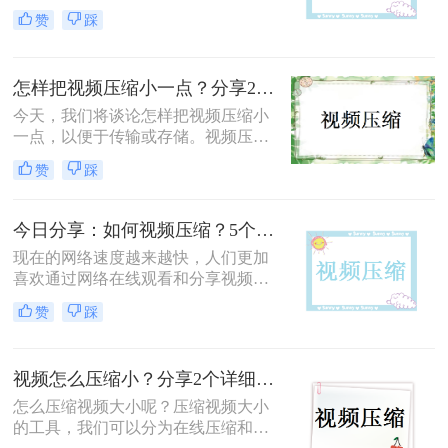
小。
题，因为视频一般都是占用很大的空
赞
踩
间。下面介绍怎么压缩电脑的视频的​
三种方法。
怎样把视频压缩小一点？分享2个压缩方法，看了都说好
今天，我们将谈论怎样把视频压缩小
一点，以便于传输或存储。视频压缩
是令人困扰的过程，需要时间和耐
赞
踩
心。在阅读本文之前，请确保您理解
了视频编辑和视频帧的概念。那么我
们开始吧！
今日分享：如何视频压缩？5个视频压缩方法分享
现在的网络速度越来越快，人们更加
喜欢通过网络在线观看和分享视频。
但是，这也让视频文件的大小成为了
赞
踩
一个问题。大文件需要更长的时间下
载，而且需要更多的存储空间。因
此，视频压缩变得越来越重要。在这
视频怎么压缩小？分享2个详细的视频压缩方法分享
篇文章中，我们将讨论如何视频压
缩，以及如何在不影响视频质量的情
怎么压缩视频大小呢？压缩视频大小
况下减小视频文件大小。
的工具，我们可以分为在线压缩和客