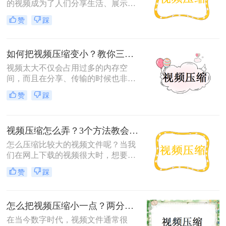
的视频成为了人们分享生活、展示才
艺的重要方式。然而，随之而来的问
赞
踩
题是视频文件的体积过大，给我们的
存储和传输带来了不便。所以，如何
对手机录的视频进行压缩处理，使其
如何把视频压缩变小？教你三种简单实用好方法！
文件大小变小成为了很多人关注的焦
点。下面我们将为您介绍手机录的视
视频太大不仅会占用过多的内存空
频怎么压缩变小的方法，让您的视频
间，而且在分享、传输的时候也非常
更加轻巧便利。
的不方便，因此我们可以使用一些压
赞
踩
缩视频的软件对其进行压缩，在减小
视频大小的同时，也能够为我们的使
用带来诸多的便捷，那么你们知道如
视频压缩怎么弄？3个方法教会你！
何把视频压缩变小吗？下面给大家分
享三个不错的视频压缩方法，一起来
怎么压缩比较大的视频文件呢？当我
了解下吧！
们在网上下载的视频很大时，想要装
到U盘上，但是却装不了多少，那么
赞
踩
有什么办法可以减少一下视频的体积
呢？这就要借助视频压缩怎么弄软件
了，用压缩软件压缩一下，视频就会
怎么把视频压缩小一点？两分钟让你学会这三个压缩方法！
小很多，那么要怎么视频压缩呢？下
面来给大家支个招吧。
在当今数字时代，视频文件通常很