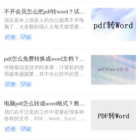
换器，转换完的文件简直乱七八糟。
不开会员怎么把pdf转word？试试这二个方法！
所以这里给大家推荐几个好用的PDF
转换方法。
现在基本上很多人的办公都离不开电
脑了，大多数职场人士每天都需要处
理各种各样的办公文件，而文件的格
赞
踩
式转换也是经常遇到的，如果你还不
是很熟悉，建议你去转转大师PDF转
换器的官网看看，接下来小编就跟大
pdf怎么免费转换成word文档？亲测好用的方法分享！
家一起聊一聊不开会员怎么把pdf转
word？下面一起看看吧。
伴随着信息技术的发展，计算机的使
用越来越频繁，其中办公软件的普及
也使大家的工作效率越来越高，对于
赞
踩
很多人来说，电脑已经成为生活的一
部分。但仍有许多软件功能不够熟
练，相应的操作要求也越来越高，其
电脑pdf怎么转成word格式？教你二个免费方法！
中还有 PDF文件格式转换，想要将
我们在平日里的工作中需要处理各种
pdf转换成word文档，这个问题把握好
各样的文件，PDF，Word，Excel，
了，可以让工作更快捷，对于这种pdf
PPT多多少少都有用到，各种的工作
转word之后怎么编辑，下面一看看pdf
赞
踩
内容需要用到不同的工具，在一些的
怎么免费转换成word文档吧。
情况下我们需要把PDF转换为Word格