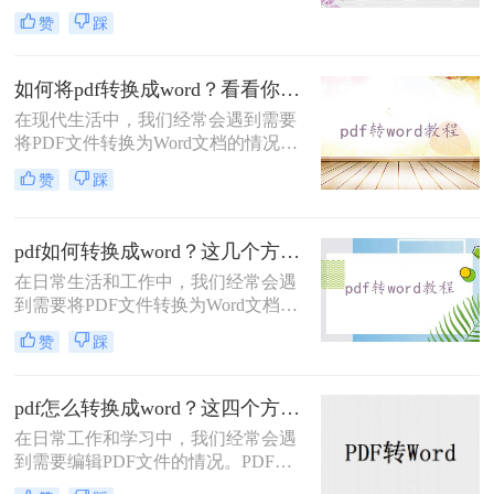
无论是为了编辑文本内容，还是为了
赞
踩
复制、粘贴或进行其他操作，将PDF
转换成Word可以极大地方便我们的工
作和学习。那么，怎么将pdf转换成
如何将pdf转换成word？看看你最适合哪种方法！
word呢？本文将为大家提供详细的教
在现代生活中，我们经常会遇到需要
程及推荐一些高效的软件，帮助大家
将PDF文件转换为Word文档的情况。
顺利完成转换任务。
不管是出于编辑需要，还是为了方便
赞
踩
和共享，将PDF转换为Word是一个十
分常见的需求。虽然市面上有很多在
线工具和软件可以完成这项任务，但
pdf如何转换成word？这几个方法教你轻松转换！
是选择一个高效且易于使用的工具非
在日常生活和工作中，我们经常会遇
常重要。在本文中，我们将向您介绍
到需要将PDF文件转换为Word文档的
如何将pdf转换成word，并提供一些值
情况。转换后的文档可以方便地进行
得信赖的工具供您选择。
赞
踩
编辑、排版和分享，满足不同的需
求。本文将详细介绍pdf如何转换成
word方法，帮助您轻松实现转换。
pdf怎么转换成word？这四个方法教你轻松搞定！
在日常工作和学习中，我们经常会遇
到需要编辑PDF文件的情况。PDF文
件格式的普及使得我们可以在不同的