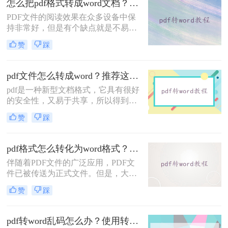
怎么把pdf格式转成word文档？教你一种简单好用的转换方法！
随时转成Word文档，这种障碍也就不
PDF文件的阅读效果在众多设备中保
存在啦，它依旧是你的宠儿~
持非常好，但是有个缺点就是不易编
辑，有些不想被别人编辑内容的朋友
赞
踩
呢，就喜欢把文档做成PDF格式的，
这样既不影响观看又不易被篡改。不
过，当你办公整理资料的时候需要将
pdf文件怎么转成word？推荐这二种方法！
文档内容复制下来，接到都是PDF格
pdf是一种新型文档格式，它具有很好
式的文档，那就很心累了。这时候就
的安全性，又易于共享，所以得到了
需要把pdf格式转成word文档了，那么
广泛的应用。我们认可它的优点，同
怎么把pdf格式转成word文档呢？下面
赞
踩
时也要接受它的缺点，比如说pdf不是
讲讲在线转换方法。
很好编辑，为此我们想了很多解决方
法，有人说可以把pdf转换成word。下
pdf格式怎么转化为word格式？教大家几个转换方法！
面我们先来看看pdf文件怎么转成word
伴随着PDF文件的广泛应用，PDF文
方法。
件已被传送为正式文件。但是，大多
数人仍然偏爱使用Word进行编辑，无
赞
踩
法处理手边的PDF文件。pdf格式怎么
转化为word格式？别害怕，今天小编
就为大家解答。在小编通过几个在小
pdf转word乱码怎么办？使用转转大师试一试！
编实践中将PDF转化为Word文档的方