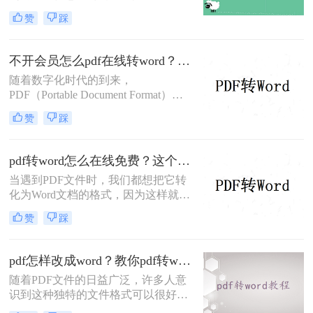
说该文件的格式是非常好用，而且极
赞
踩
其清晰，演示起来非常的方便快捷，
但是这样优秀的格式还是有着一定的
缺陷的，就是我们只能够对这种格式
不开会员怎么pdf在线转word？分享一个实用免费的方法！
进行查看，而我们不能够对它进行修
随着数字化时代的到来，
改，导致文档中如果有小错误，大家
PDF（Portable Document Format）成
也是没有办法能够直接进行修改的
为了一种非常常见的电子文档格式。
赞
踩
然而，有时候我们需要对PDF文件进
行编辑或修改，这时候将其转换成
Word文档就非常有必要了。 那么，
pdf转word怎么在线免费？这个方法可以帮到你！
不开会员怎么pdf在线转word呢？下面
当遇到PDF文件时，我们都想把它转
一起看看吧。
化为Word文档的格式，因为这样就能
编辑PDF文件了。那么你知道怎么pdf
赞
踩
转word怎么在线免费吗？说到格式转
换，大家了解的有多少呢？今天我们
就来看看是怎么将#other#的，下次遇
pdf怎样改成word？教你pdf转word在线免费方法！
到这种问题就不用担心了。
随着PDF文件的日益广泛，许多人意
识到这种独特的文件格式可以很好地
保护里面的数据和数据，但当需要修