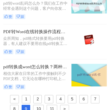
pdf转word乱码怎么办？我们在工作中
法之后，给大家整理了pdf转word的方
经常会遇到这个问题，客户向你发来
法。
PDF文件，但是我们要修改、复制文
赞
踩
字或者是要将里面的图片导出来，需
要转格式，但是在转换的过程中，经
常会遇到的一个问题，那就是乱码和
PDF转Word在线转换操作流程：从上传到下载1分钟搞定！
排版混乱，这样处理起来也是十分的
众所周知，pdf格式转换要用pdf转换
麻烦。为什么会乱码呢？要怎样才不
器，有人建议不要用在线pdf转换工
会乱码？
具，认为存在一定风险，有可能泄露
赞
踩
文件内容。其实，只有你选择一款足
够专业，足够安全的pdf在线转换器，
这些问题都是可以避免的。下面小编
pdf转换成word怎么转换？两种方法教你转换！
就给大家推荐一款，顺便看看pdf转
相信大家在日常的工作中接触到不少
word在线转换怎么操作?
PDF文档，它无论在哪种打印机上都
可保证精确的颜色和准确的打印效果
赞
踩
的优势深受办公人群的喜爱。然而，
对于不少办公室小白来说，PDF最大
<
1
2
3
4
5
6
7
的问题就是修改好像没有
EXCEL/WORD等这些常用的文档格
8
9
10
11
>
式简单，于是，很多小白都想要直接