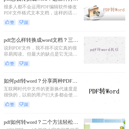
转换成word的方法推荐给大家，方便
很多人都不会运用PDF编辑软件修改
日常应用。
PDF文件格式文本文档，这样的话，
碰到了这类文件格式该如何处理呢？
赞
踩
实际上有效的方法便是将其转为Word
文件格式，那样就可以轻轻松松对文
档进行修改啦！那么pdf怎么转换成
pdf怎么样转换成word文档？三种操作方法分享给你！
word呢？下面来给大家讲讲pdf文档转
说到PDF文件，我不得不说它真的很
换成word文档的方法。
容易阅读。但最大的缺点是它无法修
改。在这个时候，我们只能无奈叹
赞
踩
息。我们想要将PDF文件变成我们可
以修改的格式，我们需要使用一些方
法来实现它。比如说pdf怎么样转换成
如何pdf转word？分享两种PDF文件转换方式！
word文档。那么问题来了，怎么pdf转
互联网时代中文件的更新换代速度是
word呢？方法如下，快来Mark吧！
很快的，以前的用户们大多都会使用
Word文档来记录各种信息，随着技术
赞
踩
的进步，近两年来PDF文档愈发火爆
起来，虽然没有完全取代Word文档，
但是PDF文档的应用范围是越来越广
pdf如何转word？二个方法轻松完成！
了。无论是PDF文档还是Word文档，