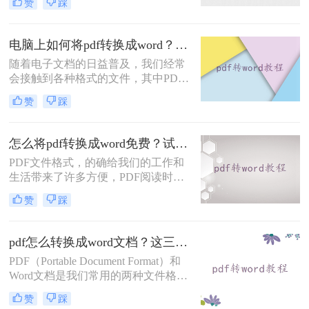
赞
踩
设备上阅读和分享文件，但它也带来
了一些不便，比如无法直接编辑的问
题。幸运的是，现在有一种简单而高
电脑上如何将pdf转换成word？分享3种简单方法~
效的方法可以解决这个问题，那就是
随着电子文档的日益普及，我们经常
将PDF文件转换为Word文件。本文将
会接触到各种格式的文件，其中PDF
为大家介绍pdf怎么转换成word方法，
和Word文档是最常见的两种格式。有
下面一起看看吧。
赞
踩
时候我们可能需要将PDF转换成
Word，以便编辑或修改其中的内容。
本文将介绍电脑上如何将pdf转换成
怎么将pdf转换成word免费？试试下面的几种方法！
word方法，帮助你在电脑上快速将
PDF文件格式，的确给我们的工作和
PDF文档转换成可编辑的Word文档。
生活带来了许多方便，PDF阅读时，
可以固定版面不跳格式，但是PDF也
赞
踩
并非万能的使用场景，比如PDF的内
容需要更好的时候，就会比较麻烦，
选择PDF格式的内容需要更好的时
pdf怎么转换成word文档？这三个方法轻松实现文档格式转换！
候，就会比较麻烦，选择PDF格式的
PDF（Portable Document Format）和
时候，PDF格式也不是万能的，比如
Word文档是我们常用的两种文件格
编辑内容的时候，就会比较麻烦，需
式。有时我们需要将PDF文件转换成
要转换成Word的格式，但是怎么将
赞
踩
Word文档来编辑或进行其他操作，但
pdf转换成word免费需要用PDF转换工