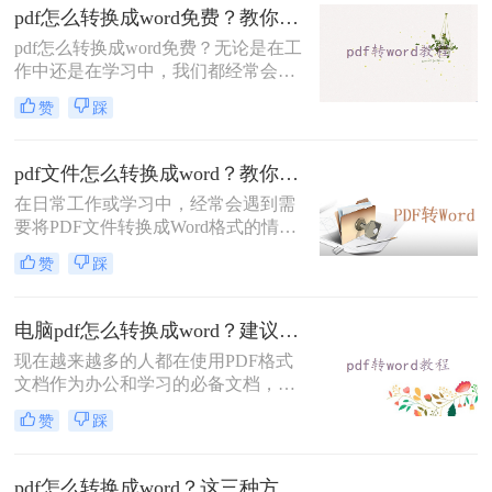
线pdf怎么转换成word问题。
pdf怎么转换成word免费？教你三个pdf转word方法。
pdf怎么转换成word免费？无论是在工
作中还是在学习中，我们都经常会遇
到需要将PDF文件转换为Word文档的
赞
踩
情况。那么，如何将PDF转换为Word
文档呢？下面将介绍三种常用的方
法。
pdf文件怎么转换成word？教你三个方法！
在日常工作或学习中，经常会遇到需
要将PDF文件转换成Word格式的情
况。无论是为了编辑、修改或者是对
赞
踩
其中的文字内容进行复制、粘贴，将
PDF转换成Word格式都是非常有用
的。那么，pdf文件怎么转换成word
电脑pdf怎么转换成word？建议收藏这二种转换方法！
呢？本文将详细介绍三种方法，确保
现在越来越多的人都在使用PDF格式
你可以轻松快速地将PDF文件转换成
文档作为办公和学习的必备文档，但
可编辑的Word格式。
是可惜由于PDF本身的限制，导致其
赞
踩
不能很方便的转换回文字形式，又或
者较难把原有的文档格式很好的还原
出来，这里小编总结一些电脑pdf怎么
pdf怎么转换成word？这三种方法你可以试试！