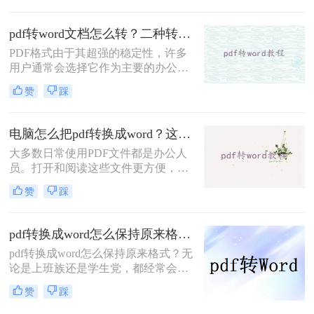
Word文档，然后直接在文档中修改和
调整条款，轻松完成编辑任务。大家
pdf转word文档怎么转？二种转换方法了解一下！
知道pdf怎么免费转word吗？下面小编
PDF格式由于其超强的稳定性，许多
告诉你们~
用户通常会选择它作为主要的办公文
件。然而，在一些特殊的时刻，优势
赞
踩
会逐渐转化为缺点。例如，如果你想
学习PDF文件的一些内容，你需要把
它们转换成Word来复制它们。那么，
电脑怎么把pdf转换成word？这两种方法很方便！
pdf转word文档怎么转呢？这里分享二
大多数日常使用PDF文件都是办公人
个简单的操作方法。让我们来看看。
员。打开和阅读这些文件更方便，但
在PDF中添加一些内容更困难，这需
赞
踩
要转换PDF文件的格式。电脑怎么把
pdf转换成word？很多人可能不不知道
怎么转换。那么今天就来给大家分享
pdf转换成word怎么保持原来格式？四个方法教你正确打开！
一下pdf转word的方法。
pdf转换成word怎么保持原来格式？无
论是上班族还是学生党，都经常会碰
到需要给文件转格式的问题，PDF文
赞
踩
件一般不好直接编辑，需要转成word
文件再进行编辑，但遇见不好用的转