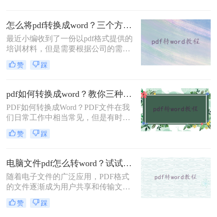
很多人并不清楚如何实现这一功能。
具，下面我们将学习PD
今天，我将详细介绍pdf怎么转换成
怎么将pdf转换成word？三个方法轻松完成！
word文档方法，帮助您轻松将PDF文
件转换成可编辑的Word文档。
最近小编收到了一份以pdf格式提供的
培训材料，但是需要根据公司的需求
进行个性化调整和定制化设计，不能
赞
踩
完全照搬照抄。为了确保培训课程与
公司的要求契合并提高培训效果，那
就需要将培训材料转换为可编辑的
pdf如何转换成word？教你三种好用的方法！
word格式。小编也有一些能够PDF转
PDF如何转换成Word？PDF文件在我
Word的软件，一键就快速解决了文件
们日常工作中相当常见，但是有时我
格式转换的问题，那如果你不知道怎
们需要将PDF文件转换为可编辑的
么将pdf转换成word，下面小编就开始
赞
踩
Word文档，以方便我们进行编辑。那
分享！
么，该怎样有效地将PDF文件转换为
Word文档呢？下面一起看看吧。
电脑文件pdf怎么转word？试试下面的几种方法！
随着电子文件的广泛应用，PDF格式
的文件逐渐成为用户共享和传输文件
的首选。然而，有时候我们需要对
赞
踩
PDF文件进行编辑，PDF与Word格式