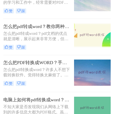
的学习和工作中，经常需要对PDF文
档进行转换。转换时，大家是否遇到
赞
踩
过PDF转换乱码、转换时排版错乱、
转换后还是图片、转换速度慢等问
题？
怎么把pdf转成word？教你两种PDF文件转换方法！
怎么把pdf转成word？pdf文档的优点
就是清晰，展示起来非常方便，但是
我们的pdf文档中的任何内容都是不能
赞
踩
够进行编辑修改的，如果我们想要修
改文档中错误的内容，我们这个时候
可以选择格式转换，把pdf文件给转换
怎么把PDF转换成WORD？手把手教你在线转换！
为word文档就可以了！下面一起看看
怎么把pdf转换成word？许多人不想下
二种方法。
载转换软件。觉得转换太麻烦了。那
么是否有在线转换方法？当然是有
赞
踩
的，在线pdf转word简单快捷，方便转
换数量少的朋友。那么，下面一起来
看看在线转换的方法吧。
电脑上如何将pdf转换成word？分享2种简单方法~
不知大家是否发现我们从网络上下载
到的许多信息大都为PDF格式。虽然