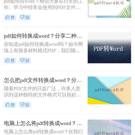
pdf如何转word？相信大家在日常的工
最主要的作用还是为用户们提供方
作、学习中经常会使用到PDF文件，
便，特殊情况下这两种文档是可以互
一般我们都是用它来传输或者是保存
相转换格式的，那么如何将pdf转换成
赞
踩
文件的，非常方便。但是也有一个问
word呢？今天就是跟大家分享下两种
题，PDF文件不易编辑修改，因此很
PDF文件转换方式。
多小伙伴们都会选择将PDF文件转换
pdf如何转换成word？分享二种简单方法~
成Word再编辑修改，今天就来给大家
你知道pdf如何转换成word吗？如今网
分享二种PDF转Word的方法，记得收
络上有很多材料格式PDF，我们随便
藏再看！
下载的一份文件可能都是PDF格式
赞
踩
的，当你想要复制里面的内容或者是
直接使用时，就会发现PDF格式的文
件不好编辑，我们要编辑则需要将pdf
怎么把pdf文件转换成word？分享一种简单方法~
如何转换成word，那么如何将PDF转
换Word呢？今日小编为大家解答这个
随着PDF文件的日益广泛，许多人意
让很多人好奇的问题，下面一起看看
识到这种独特的文件格式可以很好地
吧。
保护里面的数据和数据，但当需要修
赞
踩
改时却很难下手。想要修改PDF文
件，最好的方法就是将pdf文件转换成
word，在Word文档上面修改，那么怎
电脑上怎么将pdf转换成word？下面二种方法马上教会你
么把pdf文件转换成word呢？下面一起
电脑上怎么将pdf转换成word？在我们
看看这个方法吧。