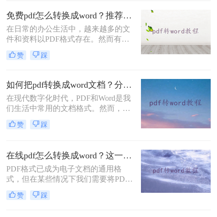
之间的转换就显得尤为重要。本文将
为大家详细介绍电脑文件pdf怎么转
免费pdf怎么转换成word？推荐这三种方法给你！
word的方法。
在日常的办公生活中，越来越多的文
件和资料以PDF格式存在。然而有时
我们需要对这些PDF文件进行修改、
赞
踩
编辑或重新利用其中的内容，而面对
无法直接编辑的PDF格式，PDF转
Word的方法就很重要了。但是大家了
如何把pdf转换成word文档？分享三种简单方法~
解哪些pdf转word技巧呢？下面就教大
在现代数字化时代，PDF和Word是我
家免费pdf怎么转换成word方法，快来
们生活中常用的文档格式。然而，有
看看有没有适合你的吧！
时候我们需要将PDF转换成Word文
赞
踩
档，以方便编辑、更改或重复利用其
中的内容。本文将介绍一些如何把pdf
转换成word文档的方法。
在线pdf怎么转换成word？这一种转换方法了解一下！
PDF格式已成为电子文档的通用格
式，但在某些情况下我们需要将PDF
转换成Word文档进行编辑和进一步处
赞
踩
理。本文将介绍一种常用的在线PDF
转换成Word的方法，让您轻松解决在