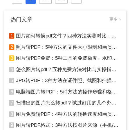
将PDF转换成WORD之后直接进行修
改。那么，pdf转换成word怎么转换？
下面跟小编一起看看吧。
热门文章
更多 >
1
图片如何转换pdf文件？四种方法实测对比，附各场景最优选！
2
照片转PDF：5种方法的文件大小限制和画质保留实测！
3
图片转PDF免费：5种工具的免费额度、水印和文件限制对比！
4
怎么图片转pdf？五种免费方法对比与实操指南（附详细表格）！
5
JPG转PDF：3种方法在证件照、截图和扫描件上的转换精度差异！
6
电脑端图片转PDF：5种方法的操作步骤和格式保留对比！
7
扫描出的图片怎么转pdf？试过好用的几个办法！
8
图片免费转PDF：4种方法的转换速度和画质损失对比！
9
图片转PDF格式：3种方法按图片来源（手机/相机/截图）选！