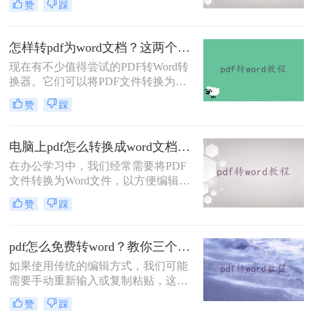
赞
踩
改时却很难下手。想要修改PDF文
件，最好的方法就是将pdf改成word，
在Word文档上面修改，那么pdf怎样
怎样转pdf为word文档？这两个方法让效率翻倍~
改成word呢？下面一起看看吧！
现在有不少值得尝试的PDF转Word转
换器。它们可以将PDF文件转换为可
编辑的Word文档。同时，一些转换器
赞
踩
还提供额外的功能，例如保持原始格
式和布局、支持批量转换等选项，使
我们在处理和编辑文档时更加灵活。
电脑上pdf怎么转换成word文档？你可以试着这样在线转换~
如果你也在找PDF转Word免费转换器
在办公学习中，我们经常需要将PDF
的话，下面小编就来分享下怎样转pdf
文件转换为Word文件，以方便编辑和
为word文档吧！
排版。但是，很多人在尝试转换时却
赞
踩
遇到了困难。今天，我们就来介绍一
款简单易用的PDF转Word工具，让你
轻松转换，愉快办公！
pdf怎么免费转word？教你三个方法！
如果使用传统的编辑方式，我们可能
需要手动重新输入或复制粘贴，这样
既费时又容易出错；但借助了文档转
赞
踩
换工具，可以将PDF转换为可编辑的