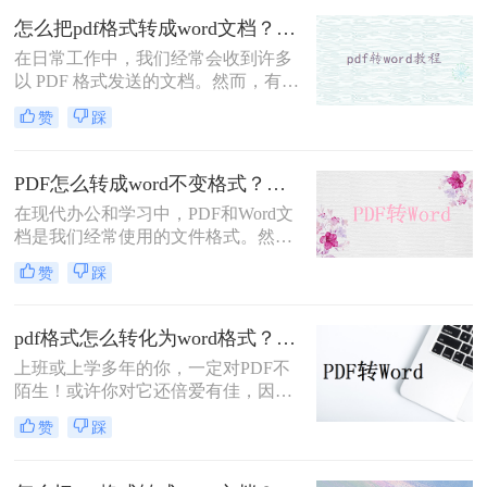
式，很多初入职场的小伙伴不清楚电
怎么把pdf格式转成word文档？你可以试着这样转换~
脑pdf怎么转成word格式，那么小编下
在日常工作中，我们经常会收到许多
面就来分享二个免费转换方法，一起
以 PDF 格式发送的文档。然而，有时
来看看吧。
候我们需要编辑 PDF 文件中的内容，
赞
踩
而 PDF 文件并不是一个易于编辑的格
式。在这种情况下，将 PDF 文件转换
成 Word 文档是非常必要的。转换
PDF怎么转成word不变格式？手把手教你转换！
PDF 文件成 Word 文档的方法有很
在现代办公和学习中，PDF和Word文
多，以下是怎么把pdf格式转成word文
档是我们经常使用的文件格式。然
档方法。
而，有时我们需要将PDF文件转换成
赞
踩
Word文档以方便编辑和修改。随着技
术的发展，如今我们可以通过在线转
换工具来实现这一目标。那么，PDF
pdf格式怎么转化为word格式？三种操作方法分享给你！
怎么转成word不变格式呢?接下来，
上班或上学多年的你，一定对PDF不
让我们一起去了解一下吧!
陌生！或许你对它还倍爱有佳，因为
不管在哪它都能保留住你设置好的文
赞
踩
档格式！不过，有时候你对它可能也
咬牙切齿！因为想从中复制些内容却
经常遇到重重阻碍...但，若是PDF能