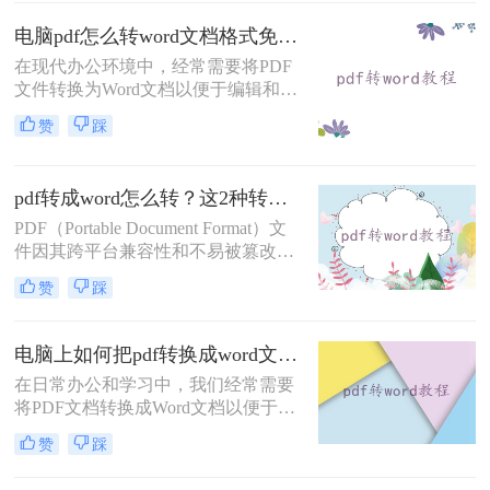
重要。那么电脑上如何把pdf转换成
word文档呢？本文将介绍四种有效的
电脑pdf怎么转word文档格式免费？这2个方法了解一下！
PDF转Word的方法，帮助你轻松完成
在现代办公环境中，经常需要将PDF
这一任务。
文件转换为Word文档以便于编辑和修
改。对于那些希望节省成本的用户来
赞
踩
说，找到一种免费且有效的PDF转
Word解决方案至关重要。那么电脑
pdf怎么转word文档格式免费呢？本文
pdf转成word怎么转？这2种转换方法你可以轻松学会！
将介绍两种可以免费使用的PDF转
Word的方法。
PDF（Portable Document Format）文
件因其跨平台兼容性和不易被篡改的
特性，在文档分享和存储中得到了广
赞
踩
泛应用。然而，有时我们需要对PDF
文件进行编辑或修改，这就需要将其
转换成Word文档。那么pdf转成word
电脑上如何把pdf转换成word文档？推荐二个快捷好用的转换方法！
怎么转呢？本文将介绍两种将PDF转
在日常办公和学习中，我们经常需要
换成Word的方法，包括使用专业的
将PDF文档转换成Word文档以便于编
PDF转换软件和在线转换工具。
辑和修改。那么电脑上如何把pdf转换
赞
踩
成word文档呢？本文将介绍两种常用
的PDF转Word方法。