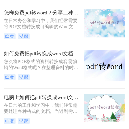
为可编辑的Word文档。那么pdf怎么
转word免费呢？本文将介绍三种免费
怎样免费pdf转word？分享二种常用的转换方法！
的PDF转Word方法。
在日常办公和学习中，我们经常需要
将PDF文档转换成可编辑的Word文
件。幸运的是，有多种免费的方法可
赞
踩
以实现这一目标。那么怎样免费pdf转
word呢？下面我们将介绍两种常见的
方法。
如何免费把pdf转换成word文档？分享二个简单方便的方法！
怎么将PDF格式的资料转换成容易编
辑的Word格式呢？在整理资料的时候
最难过的莫过于文档不能直接编辑，
赞
踩
不能修改里面的内容了。所以，工作
中经常需要将如何免费把pdf转换成
word文档，不过也不用太担心，pdf转
电脑上如何把pdf转换成word文档？学会这4种方法轻松完成转换！
word很简单的，下面就来教会大家。
在日常的工作和学习中，我们经常需
要处理各种格式的文档。当遇到需要
编辑或调整内容的PDF文件时，将其
赞
踩
转换为可编辑的Word文档就显得尤为