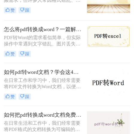
频需求，但许多人常因格式错乱、图
Word的高效方法。
片丢失、扫描件无法编辑等问题而头
赞
踩
疼。那么怎么把pdf转成word呢？本文
将提供六大场景化解决方案，涵盖普
通文档、扫描文件、加密PDF、批量
怎么将pdf转换成word？一篇解决所有痛点的终极指南！
处理等复杂需求，并附赠提升转换质
PDF转Word的需求看似简单，但实际
量的独家技巧。
操作中常遇到文字错乱、图片丢失、
表格变形等问题。那么怎么将pdf转换
赞
踩
成word呢？本文将从基础操作、专业
技巧、特殊场景、移动端方案、格式
修复五大维度，提供一套零门槛到高
如何pdf转word文档？学会这4个转换方法就够了！
阶的完整解决方案，助你轻松应对各
在日常工作和学习中，我们经常需要
类PDF转换难题。
将PDF文件转换为Word文档，以便进
行编辑和修改。然而，不同方法的转
赞
踩
换效果和适用场景各不相同。那么如
何pdf转word文档呢？本文将介绍四种
常用的PDF转Word方法，帮助您根据
如何把pdf转换成word文档免费？这3种转换方法可以尝试！
实际需求选择最合适的方式。
在日常生活和工作中，我们经常需要
将PDF格式的文档转换为可编辑的