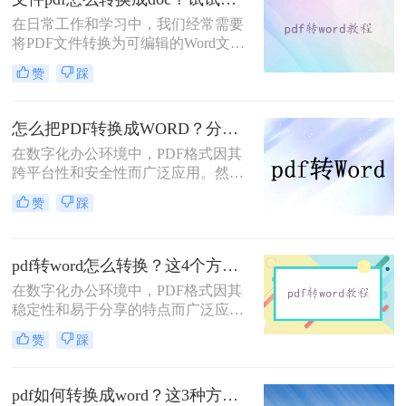
在日常工作和学习中，我们经常需要
将PDF文件转换为可编辑的Word文档
（DOC格式），以便进行修改、编辑
赞
踩
或进一步处理。那么文件pdf怎么转换
成doc呢？本文将介绍三种将PDF转换
为DOC文件的实用方法，帮助用户高
怎么把PDF转换成WORD？分享7个可以轻松转换的方法！
效、安全地完成转换任务。
在数字化办公环境中，PDF格式因其
跨平台性和安全性而广泛应用。然
而，当需要对PDF文件进行编辑时，
赞
踩
将其转换为Word文档成为了一种常见
的需求。那么怎么把PDF转换成
WORD呢？以下是七种不同的PDF转
pdf转word怎么转换？这4个方法超级实用!！
Word的方法，每一种都有其独特的优
势和适用场景。
在数字化办公环境中，PDF格式因其
稳定性和易于分享的特点而广泛应用
于各类文档的保存与传输。然而，在
赞
踩
需要对PDF文档进行编辑时，将其转
换成Word文档成为了许多人的首选。
那么pdf转word怎么转换呢？以下是四
pdf如何转换成word？这3种方法教你快速实现！
种将PDF转换为Word的方法，每种方