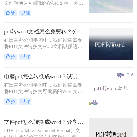
文件转换为可编辑的Word文档。无论
是为了修改内容、复制文本还是其他
赞
踩
用途，掌握几种有效的PDF转Word方
法是十分必要的。那么pdf怎么转换成
word呢？本文将详细介绍几种常用的
pdf转word文档怎么免费转？分享6种常用方法详解！
转换方式。
在日常办公和学习中，我们经常需要
将PDF文件转换为Word文档以便进行
编辑和修改。虽然市面上有许多付费
赞
踩
的PDF转Word工具，但也有很多免费
的转换方法可以满足我们的需求。那
么pdf转word文档怎么免费转呢？本文
电脑pdf怎么转换成word？试试这几种常用方法！
将详细介绍几种常用的免费PDF转
Word文档的方法。
在日常办公和学习中，我们经常需要
将PDF文件转换为可编辑的Word文
档。由于PDF格式的固定性，直接编
赞
踩
辑内容较为困难，因此转换工具成为
必备技能。那么电脑pdf怎么转换成
word呢？本文将介绍几种主流方法，
文件pdf怎么转换成word？分享两种高效转换方法！
涵盖免费、付费及多平台方案。
PDF（Portable Document Format）文
件因其跨平台兼容性和内容固定性而