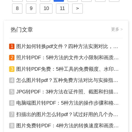
法，帮助您更好地完成这项任务。
8
9
10
11
>
热门文章
更多 >
1
图片如何转换pdf文件？四种方法实测对比，附各场景最优选！
2
照片转PDF：5种方法的文件大小限制和画质保留实测！
3
图片转PDF免费：5种工具的免费额度、水印和文件限制对比！
4
怎么图片转pdf？五种免费方法对比与实操指南（附详细表格）！
5
JPG转PDF：3种方法在证件照、截图和扫描件上的转换精度差异！
6
电脑端图片转PDF：5种方法的操作步骤和格式保留对比！
7
扫描出的图片怎么转pdf？试过好用的几个办法！
8
图片免费转PDF：4种方法的转换速度和画质损失对比！