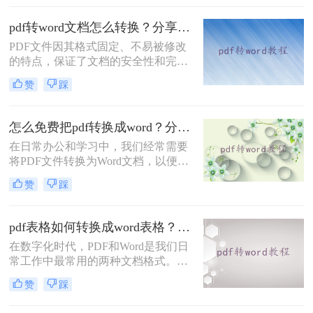
介绍两种常用的PDF转Word方法。
pdf转word文档怎么转换？分享三个简单转换方法！
PDF文件因其格式固定、不易被修改
的特点，保证了文档的安全性和完整
性，但同时也带来了不易编辑的缺
赞
踩
点。在实际应用中，我们经常需要将
PDF文件转换为Word文档，以便进行
修改、编辑或进一步处理。那么pdf转
怎么免费把pdf转换成word？分享3种转换方法!
word文档怎么转换呢？本文将介绍三
在日常办公和学习中，我们经常需要
种将PDF转换为Word文档的方法。
将PDF文件转换为Word文档，以便进
行编辑和修改。那么怎么免费把pdf转
赞
踩
换成word呢？本文将介绍三种免费将
PDF转换成Word的方法。
pdf表格如何转换成word表格？三种简单高效的方法！
在数字化时代，PDF和Word是我们日
常工作中最常用的两种文档格式。然
而，它们之间的转换并不总是那么简
赞
踩
单。特别是当我们需要将PDF中的表
格导入到Word中时，往往需要花费大