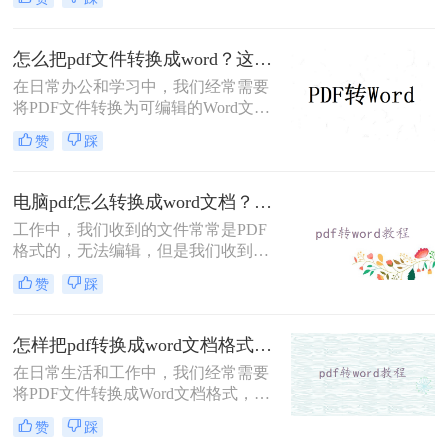
么转换pdf格式呢？本文将介绍实用方
法，助您高效完成格式转换。
怎么把pdf文件转换成word？这2种方法快来试试吧！
在日常办公和学习中，我们经常需要
将PDF文件转换为可编辑的Word文
档，以便进行修改、编辑或进一步处
赞
踩
理。那么怎么把pdf文件转换成word
呢？本文将介绍两种将PDF转换为
Word的高效方法，每种方法都有其独
电脑pdf怎么转换成word文档？这2个方法可轻松解决！
特的优缺点和适用场景，用户可以根
工作中，我们收到的文件常常是PDF
据自己的需求灵活选择。
格式的，无法编辑，但是我们收到的
文件一般除了浏览还需要编辑外，想
赞
踩
要编辑时，就要将电脑pdf怎么转换成
word文档，那该怎么转换？小编今天
就来给大家讲讲pdf转word的方法，教
怎样把pdf转换成word文档格式？分享两种有效方法！
会你快速转换。
在日常生活和工作中，我们经常需要
将PDF文件转换成Word文档格式，以
便进行编辑、修改和排版。那么怎样
赞
踩
把pdf转换成word文档格式呢？本文将