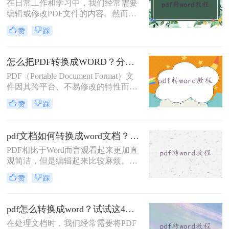
在日常工作和学习中，我们经常需要
编辑或修改PDF文件的内容。然而，
由于PDF格式的只读特性，直接编辑
赞
踩
并不容易。那么怎样pdf转word文档免
费呢？本文将介绍三种免费且实用的
PDF转Word方法。
怎么把PDF转换成WORD？分享四种转换方法！
PDF（Portable Document Format）文
件因其跨平台、不易修改的特性而被
广泛使用，但在某些情况下，我们可
赞
踩
能需要将PDF转换为Word文档以便进
行编辑和修改。那么怎么把PDF转换
成WORD呢？本文将介绍四种将PDF
pdf文档如何转换成word文档？高效转换方法与实用技巧分享！
转换成Word的实用方法，涵盖了从手
PDF相比于Word而言观看起来更加直
动操作到专业软件的多种途径。
观简洁，但是编辑起来比较麻烦。我
们在办公的过程中经常会收到PDF格
赞
踩
式的文档，编辑整理PDF文档时就需
要将其转换成Word文档。你知道pdf
文档如何转换成word文档吗？你知道
pdf怎么转换成word？试试这4种解决方法！
哪种转换方式会让排版不错乱吗？今
在处理文档时，我们经常需要将PDF
天就来教大家一招！