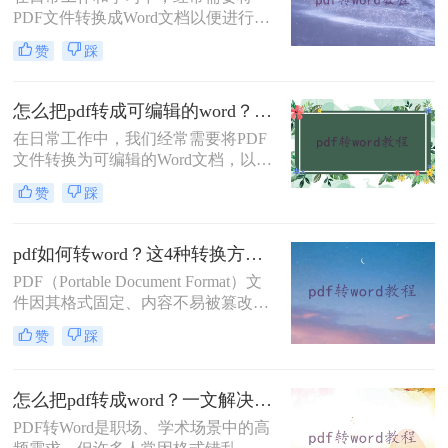
轻松完成文件格式转换。
PDF文件转换成Word文档以便进行编
辑和修改。那么电脑pdf怎么转换成
赞
踩
word呢？本文将介绍三种常用的电脑
PDF转换成Word的方法。
怎么把pdf转成可编辑的word？建议收藏这五种转换方法！
在日常工作中，我们经常需要将PDF
文件转换为可编辑的Word文档，以便
于修改、编辑和重新排版。然而，由
赞
踩
于PDF文件的特殊性质，直接转换可
能会遇到格式错乱、内容丢失等问
题。那么怎么把pdf转成可编辑的word
pdf如何转word？这4种转换方法试试！
呢？本文将详细介绍几种将PDF转换
PDF（Portable Document Format）文
为可编辑Word的方法。
件因其格式固定、内容不易被篡改以
及跨平台兼容性等特性，在日常办公
赞
踩
和学习中得到了广泛应用。然而，在
某些情况下，我们可能需要将PDF文
件转换为Word文档，以便进行内容的
怎么把pdf转成word？一文解决所有转换难题！
编辑和修改。那么pdf如何转word呢？
PDF转Word是职场、学术场景中的高
本文将详细介绍四种将PDF转换为