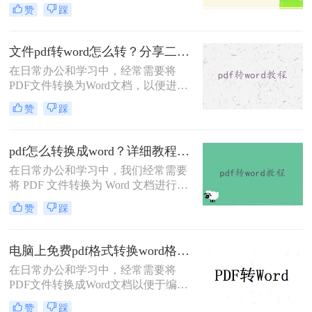
应用于各种场合。然而，有时我们需
赞
踩
要对PDF文件进行编辑或修改，这时
将其转换为Word格式就变得尤为重
要。那么电脑怎样免费将pdf转为word
文件pdf转word怎么转？分享二种高效转换方法！
呢？本文将介绍两种免费将PDF转为
在日常办公和学习中，经常需要将
Word的方法。
PDF文件转换为Word文档，以便进行
编辑和修改。那么文件pdf转word怎么
赞
踩
转呢？本文将介绍两种实用的PDF转
Word方法，帮助您轻松完成转换任
务。
pdf怎么转换成word？详细教程与工具推荐！
在日常办公和学习中，我们经常需要
将 PDF 文件转换为 Word 文档进行编
辑或修改。然而，PDF 格式的“只
赞
踩
读”特性使得直接编辑变得困难。那
么pdf怎么转换成word呢？本文将详细
介绍 PDF 转 Word 的常用方法，帮助
电脑上免费pdf格式转换word格式？分享二种转换方式！
您高效完成转换。
在日常办公和学习中，经常需要将
PDF文件转换成Word文档以便于编
辑。对于那些希望节省成本的用户来
赞
踩