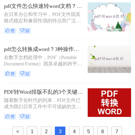
量时间和精力。那么pdf表格如何转换
pdf文件怎么快速转word文档？这三种方法你可以试试！
成word表格呢？本文将详细介绍三种
在日常办公和学习中，PDF文件因其
将PDF表格转换为Word表格的方法，
格式稳定和兼容性强的特点而广泛使
帮助您快速、准确地完成转换工作。
用。然而，有时我们需要将PDF文件
赞
踩
转换为Word文档以便于编辑和修改。
那么pdf文件怎么快速转word文档呢？
本文将介绍几种快速将PDF文件转换
pdf怎么转换成word？3种操作免费方法分享给你!
为Word文档的方法，帮助您轻松应对
在数字文档处理中，PDF（Portable
这一需求。
Document Format）因其卓越的跨平台
兼容性和内容稳定性而广受欢迎。然
赞
踩
而，在某些情况下，我们可能需要将
PDF文档中的信息编辑或重新格式
化，这时就需要将其转换为
PDF转Word排版不乱的3个关键设置，第一步很多人就错了！
Word（.doc或.docx）格式。Word文档
随着数字化时代的到来，PDF文件已
提供了丰富的编辑功能和灵活性，使
成为我们日常工作中不可或缺的文档
得内容的修改和再利用变得更加容
格式。然而，有时我们需要对PDF中
易。那么pdf怎么转换成word呢？本文
赞
踩
的内容进行编辑和修改，这就需要将
将介绍几种常见的PDF转Word的方
其转换为Word格式。本文将为您详细
法。
<
1
2
3
4
5
6
7
介绍三种怎样把pdf转换成word的方