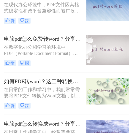
在现代办公环境中，PDF文件因其格
法都有其特点和适用场景。
式稳定性和跨平台兼容性而被广泛使
用。然而，当需要编辑PDF中的内容
赞
踩
时，将其转换为Word文档就成为了必
要步骤。那么pdf如何转换成word呢？
本文将介绍三种不同的PDF转Word方
电脑pdf怎么免费转word？分享2个好用的方法！
法，帮助您根据具体需求选择最合适
在数字化办公和学习的环境中，
的方式。
PDF（Portable Document Format）因
其良好的兼容性和稳定性，成为了一
赞
踩
种广泛使用的文档格式。然而，有时
我们需要将PDF文件转换为Word文
档，以便进行编辑和修改。那么电脑
如何PDF转word？这三种转换方法了解一下！
pdf怎么免费转word呢？本文将介绍两
在日常的工作和学习中，我们常常需
种免费将电脑上的PDF转换为Word的
要将PDF文件转换为Word文档，以便
方法。
进行编辑和修改。然而，由于PDF和
赞
踩
Word是两种不同的文件格式，转换过
程中可能会遇到一些问题。那么如何
PDF转word呢？本文将介绍三种高效
电脑pdf怎么转换成word？分享三种实用转换方法！
且实用的PDF转Word方法，帮助用户
在日常工作和学习中，经常需要将