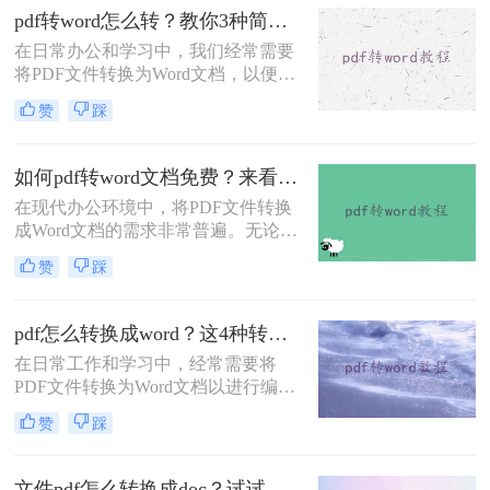
pdf转word怎么转？教你3种简单转换方法！
在日常办公和学习中，我们经常需要
将PDF文件转换为Word文档，以便进
行编辑和修改。那么pdf转word怎么转
赞
踩
呢？本文将介绍三种将PDF转换为
Word的高效方法，帮助用户轻松实现
PDF到Word的转换。
如何pdf转word文档免费？来看看这2种转换方法！
在现代办公环境中，将PDF文件转换
成Word文档的需求非常普遍。无论是
为了编辑、修改还是进一步处理，掌
赞
踩
握几种高效的PDF转Word方法都是非
常有用的。那么如何pdf转word文档免
费呢？本文将详细介绍两种免费且高
pdf怎么转换成word？这4种转换方法你可以轻松学会！
效的PDF转Word方法，帮助用户轻松
在日常工作和学习中，经常需要将
完成文件格式转换。
PDF文件转换为Word文档以进行编辑
和修改。为了帮助用户根据实际需求
赞
踩
选择最合适的方式，那么pdf怎么转换
成word呢？本文将介绍四种常用的
PDF转Word的方法。
文件pdf怎么转换成doc？试试这三种转换方法！