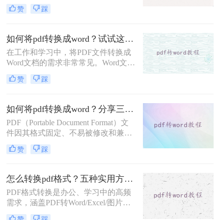
Word文档。虽然市面上有很多付费的
赞
踩
PDF转换工具，但也有一些免费的方
法可以实现这一需求。那么如何把pdf
转换成word文档免费呢？本文将介绍
如何将pdf转换成word？试试这3种实用方法!
三种免费将PDF转换成Word文档的方
在工作和学习中，将PDF文件转换成
法。
Word文档的需求非常常见。Word文档
具有更强的编辑和排版功能，便于修
赞
踩
改和分享。那么如何将pdf转换成word
呢？本文将详细介绍三种将PDF文件
转换成Word的方法。
如何将pdf转换成word？分享三种实用方法详解！
PDF（Portable Document Format）文
件因其格式固定、不易被修改和兼容
性强等特点，在文档传输和存储中得
赞
踩
到了广泛应用。然而，在某些情况
下，我们可能需要将PDF文件转换为
Word文档，以便进行编辑和修改。那
怎么转换pdf格式？五种实用方法全解析！
么如何将pdf转换成word呢？本文将介
PDF格式转换是办公、学习中的高频
绍三种将PDF转换成Word的实用方
需求，涵盖PDF转Word/Excel/图片、
法。
其他文件转PDF等多种场景。那么怎
赞
踩