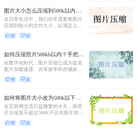
绍三种将照片压缩到500K以内的常用
方法。
图片大小怎么压缩到500k以内？分享四种常用压缩方法！
在日常生活中，我们经常需要将图片
压缩到较小的文件大小，以满足上
传、发送或存储的需求那么图片大小
赞
踩
怎么压缩到500k以内呢？本文将介绍
四种将图片压缩到500K以内的常用方
法。
如何压缩照片500kb以内？手把手教你4个压缩方法！
在数字化时代，图片压缩已成为提高
图片加载速度、共享效率和存储效率
的重要手段。无论是个人用户还是企
赞
踩
业用户，都经常需要将照片压缩到特
定大小以满足不同的需求。那么如何
压缩照片500kb以内呢？本文将介绍
如何将图片大小改为500k以下？教你2个不同平台的方法！
四种将照片压缩到500KB以内的方
在互联网交流日益频繁的今天，将照
法。
片压缩至不超过500K不仅有助于加快
网页加载速度、减少电子邮件附件体
赞
踩
积，还能满足许多平台对上传图片大
小的限制要求。那么如何将图片大小