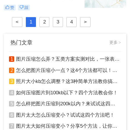
速度或满足特定的上传要求。那么图
赞
踩
片怎么压缩呢？本文将介绍四种图片
压缩方法，帮助您更好地进行图片压
<
1
2
3
4
>
缩。
热门文章
更多 >
1
图片压缩怎么弄？五类方案实测对比，一张表看懂怎么选！
2
怎么把图片压缩小一点？这4个方法都可以！赶紧试试！
3
照片大小kb怎么调整？这3种简单方法教你搞定！
4
如何压缩图片到100kb以下？四个方法教会你！
5
怎么样把图片压缩到200k以内？来试试这四种压缩方法！
6
图片太大怎么压缩变小？试试这四个方法吧！
7
图片太大如何压缩变小？分享5个方法，让你轻松调整图片大小