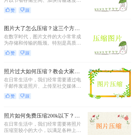
片以节省存储空间、加快传输速度或
满足特定平台的要求。那么怎么压缩
赞
踩
照片的方法呢？本文将介绍四种有效
的方法来压缩照片，帮助您轻松应对
这些需求。
图片大了怎么压缩？这三个方法帮你轻松解决！
在数字时代，图片文件的大小常常成
为存储和传输的瓶颈。特别是高质量
的图片，其文件体积往往较大，不仅
赞
踩
占用大量存储空间，还会影响上传速
度和网页加载时间。那么图片大了怎
么压缩呢？以下是四种常用的图片压
照片过大如何压缩？教会大家这4种压缩方法！
缩方法，帮助您轻松解决这一问题。
在日常生活中，我们经常需要通过电
子邮件发送照片、上传至社交媒体或
用于网页设计等。然而，原始照片文
赞
踩
件通常较大，这不仅会占用大量存储
空间，还可能影响上传速度或导致邮
件无法发送。因此，学会照片过大如
照片如何免费压缩200k以下？快来学习这3种压缩方法！
何压缩变得尤为重要。以下是四种常
用的图片压缩方法，帮助您轻松解决
在日常生活中，我们经常需要将照片
这一问题。
压缩至较小的大小，以满足各种上