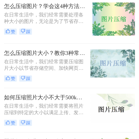
改为500k以下呢？本文将介绍两种有
怎么压缩图片？学会这4种方法可以轻松压缩大小!
效的方法来帮助您轻松实现这一目
标。
在日常生活中，我们经常需要处理各
种大小的图片，无论是为了节省存储
空间，还是为了加快网页加载速度，
赞
踩
压缩图片都是一个非常实用的技能。
那么怎么压缩图片呢？本文将介绍四
种常见的图片压缩方法。
怎么压缩图片大小？教你3种常用压缩方法！
在日常生活中，我们经常需要压缩图
片大小以节省存储空间、加快网页加
载速度或方便文件传输。那么怎么压
赞
踩
缩图片大小呢？本文将介绍三种压缩
图片大小的方法，帮助您轻松实现图
片压缩。
如何压缩照片大小不大于500k？学会这2种压缩方法轻松解决！
在日常生活中，我们经常需要将照片
压缩到特定的大小以满足上传、发送
或存储的需求。那么如何压缩照片大
赞
踩
小不大于500k呢？本文将介绍两种将
照片大小压缩至不大于500KB的常用
方法。