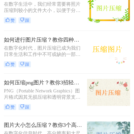
题。
在数字生活中，我们经常需要将照片
压缩到较小的文件大小，以便于分
享、上传或存储。那么照片如何压缩
赞
踩
变小200kb呢？本文将介绍四种将照
片压缩至200KB以下的方法。
如何进行图片压缩？教你四种实用方法！
在数字化时代，图片压缩已成为我们
日常生活和工作中不可或缺的一部
分。无论是为了节省存储空间，还是
赞
踩
为了加快图片在网络上的传输速度，
图片压缩都显得尤为重要。那么如何
进行图片压缩呢？本文将为您介绍四
如何压缩png图片？教你3招轻松压缩！
种实用的图片压缩方法。
PNG（Portable Network Graphics）图
片格式因其无损压缩和透明背景支持
而广受欢迎，但有时候文件大小可能
赞
踩
会过大，影响网页加载速度或文件传
输效率。那么如何压缩png图片呢？
本文将介绍三种压缩PNG图片的方
图片大小怎么压缩？教你3个高效压缩方法！
法，旨在帮助你在保持图像质量的前
在数字化信息时代，高分辨率和大尺