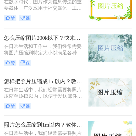
在数字时代，图片作为信息传递的重
要载体，广泛应用于社交媒体、工作
文档、在线购物等多个领域。然而，
赞
踩
高清图片往往伴随着庞大的文件体
积，这不仅占用宝贵的存储空间，还
会影响文件传输速度和网页加载效
怎么压缩图片200k以下？快来试试这4种压缩方法!！
率。无论是制作PPT、上传电商商品
图，还是发送邮件附件，压缩图片已
在日常生活和工作中，我们经常需要
成为一项必备技能。那么怎么把图片
将图片压缩到特定大小以满足各种需
压缩小一点呢？本文从压缩效果、操
求，比如上传至社交媒体、发送电子
赞
踩
作难度、处理速度、隐私安全四个维
邮件或存储到移动设备中。那么怎么
度，对比四种主流方案，帮助您根据
压缩图片200k以下呢？本文将介绍四
实际需求快速做出选择。
种将图片压缩到200K以下的实用方
怎样把照片压缩成1m以内？教你四种实用的压缩方法！
法。
在日常生活中，我们经常需要将照片
压缩至1MB以内，以便于发送邮件、
上传到社交媒体或满足特定平台的要
赞
踩
求。那么怎样把照片压缩成1m以内
呢？本文将介绍四种有效的方法来压
缩照片大小，帮助您轻松应对这些需
照片怎么压缩到1m以内？教你三招压缩照片！
求。
在日常生活中，我们经常需要将照片