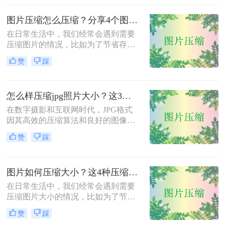
缩到200k以下呢？本文将介绍三种将
图片压缩到200K以下的有效方法，帮
图片压缩怎么压缩？分享4个图片压缩方法！
助您轻松完成图片压缩，同时保持较
在日常生活中，我们经常会遇到需要
高的图片质量。
压缩图片的情况，比如为了节省存储
空间、加快网页加载速度或减少文件
赞
踩
传输时间。那么图片压缩怎么压缩
呢？本文将介绍四种压缩图片的有效
方法，帮助您轻松完成图片压缩，同
怎么样压缩jpg照片大小？这3种图片压缩方法一定要会！
时保持较高的图片质量。
在数字摄影和互联网时代，JPG格式
因其高效的压缩算法和良好的图像质
量而广受欢迎。然而，有时JPG照片
赞
踩
的大小可能过大，不便于分享、上传
或存储。那么怎么样压缩jpg照片大小
呢？本文将介绍三种压缩JPG照片大
图片如何压缩大小？这4种压缩方法请务必学会！
小的方法，旨在帮助用户根据实际需
求选择合适的压缩方式。
在日常生活中，我们经常会遇到需要
压缩图片大小的情况，比如为了节省
存储空间、加快网页加载速度或减少
赞
踩
文件传输时间。那么图片如何压缩大