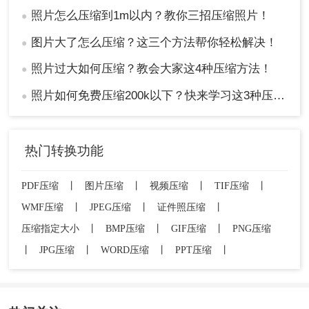
照片怎么压缩到1m以内？教你三招压缩照片！
●
图片大了怎么压缩？这三个方法帮你轻松解决！
●
照片过大如何压缩？教会大家这4种压缩方法！
●
照片如何免费压缩200k以下？快来学习这3种压缩方法！
●
热门转换功能
PDF压缩
丨
图片压缩
丨
视频压缩
丨
TIF压缩
丨
WMF压缩
丨
JPEG压缩
丨
证件照压缩
丨
压缩指定大小
丨
BMP压缩
丨
GIF压缩
丨
PNG压缩
丨
JPG压缩
丨
WORD压缩
丨
PPT压缩
丨