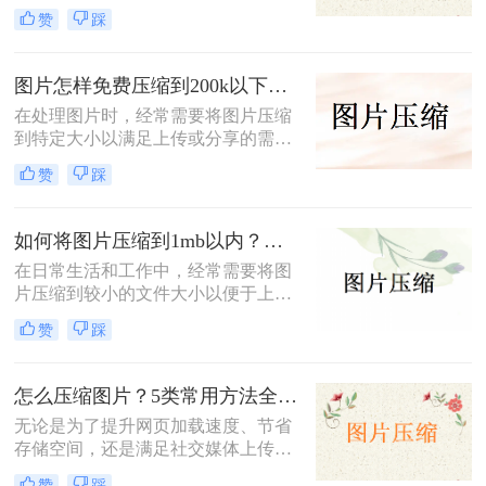
传、分享或存储的需求。那么照片如
赞
踩
何免费压缩200k以下呢？本文将介绍
三种免费将照片压缩至200K以下的方
法。
图片怎样免费压缩到200k以下？二种压缩方法分享
在处理图片时，经常需要将图片压缩
到特定大小以满足上传或分享的需
求。那么图片怎样免费压缩到200k以
赞
踩
下呢？本文将介绍两种免费将图片压
缩到200k以下的方法。
如何将图片压缩到1mb以内？教你三种压缩方法！
在日常生活和工作中，经常需要将图
片压缩到较小的文件大小以便于上
传、分享或存储。那么如何将图片压
赞
踩
缩到1mb以内呢？本文将详细介绍几
种将图片压缩到1MB以内的方法。
怎么压缩图片？5类常用方法全解析！
无论是为了提升网页加载速度、节省
存储空间，还是满足社交媒体上传限
制，图片压缩都是高频需求。那么怎
赞
踩