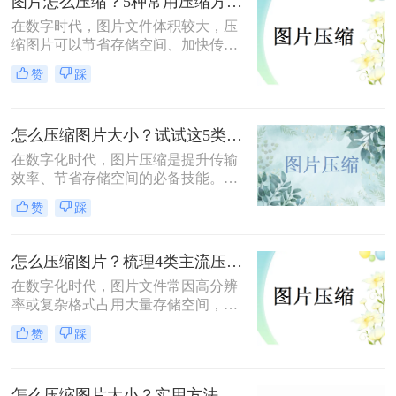
图片怎么压缩？5种常用压缩方法详解！
在数字时代，图片文件体积较大，压
缩图片可以节省存储空间、加快传输
速度或适应社交媒体、邮件等平台的
赞
踩
文件大小限制。那么图片怎么压缩
呢？本文将介绍5种常用压缩方法，
助您高效压缩图片。
怎么压缩图片大小？试试这5类主流压缩方法！
在数字化时代，图片压缩是提升传输
效率、节省存储空间的必备技能。那
么怎么压缩图片大小呢？本文系统梳
赞
踩
理了 5 类主流压缩方法，助你高效平
衡画质与体积。
怎么压缩图片？梳理4类主流压缩方法！
在数字化时代，图片文件常因高分辨
率或复杂格式占用大量存储空间，影
响传输和加载速度。掌握高效压缩方
赞
踩
法不仅能节省空间，还能提升用户体
验。那么怎么压缩图片呢？本文将系
统梳理4类主流压缩方法，助你高效
怎么压缩图片大小？实用方法分享（覆盖6种场景+参数优化+避坑技巧）！