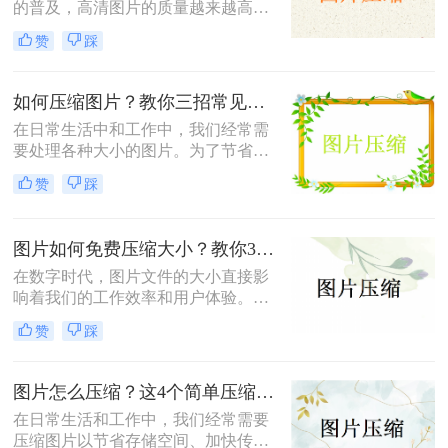
的普及，高清图片的质量越来越高，
题。因此，掌握图片怎么免费压缩大
但这也导致了单张图片的文件大小动
小，既能节省存储空间又能保证图片
赞
踩
辄数兆字节（MB），给存储、传输
质量，成为了一项重要的技能。本文
带来了不小的挑战。为了满足电子邮
将介绍三种实用且高效的免费图片压
件附件限制、社交媒体上传要求或网
缩方法。
如何压缩图片？教你三招常见压缩方法！
页加载速度优化的需求，将照片压缩
在日常生活中和工作中，我们经常需
至500K以内成为了许多用户迫切需要
要处理各种大小的图片。为了节省存
掌握的一项技能。那么照片怎么压缩
储空间、加快文件传输速度或优化网
500k以内呢？本文将详细介绍五种简
赞
踩
页加载性能，压缩图片成为了一项必
单易行的照片压缩方法，帮助您轻松
备技能。那么如何压缩图片呢？本文
应对这一需求。
将介绍三种常见的图片压缩方法。
图片如何免费压缩大小？教你3个压缩图片的好方法！
在数字时代，图片文件的大小直接影
响着我们的工作效率和用户体验。无
论是为了加快网页加载速度、适应特
赞
踩
定平台的上传要求还是节省存储空
间，掌握图片如何免费压缩大小是一
项非常重要的技能。本文将介绍三种
图片怎么压缩？这4个简单压缩方法用起来！
广泛使用的图片压缩方法。
在日常生活和工作中，我们经常需要
压缩图片以节省存储空间、加快传输