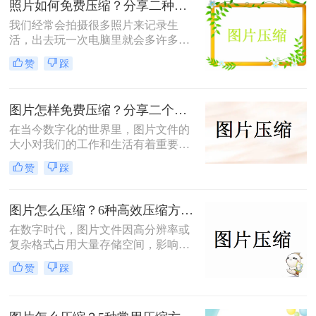
照片如何免费压缩？分享二种高效压缩方法！
我们经常会拍摄很多照片来记录生
活，出去玩一次电脑里就会多许多旅
游照，而且不知道你们有没有储存好
赞
踩
看图片的习惯呢？这样下来我们电脑
里的图片就更多了，会给我们的电脑
存储空间造成很大的压力。我们借助
图片怎样免费压缩？分享二个简单易用的压缩方法！
软件将图片进行批量压缩，就可以缓
解电脑的内存压力，让它运行更加顺
在当今数字化的世界里，图片文件的
畅。那么你们知道照片如何免费压缩
大小对我们的工作和生活有着重要影
吗？相信这篇文章可以给你一点参
响。无论是为了加速网页加载速度、
赞
踩
考。
满足社交媒体平台的上传要求，还是
为了节省存储空间，学会图片怎样免
费压缩是一项不可或缺的技能。本文
图片怎么压缩？6种高效压缩方法分享！
将介绍两种简单易用的图片压缩方
在数字时代，图片文件因高分辨率或
法。
复杂格式占用大量存储空间，影响传
输和加载速度。那么图片怎么压缩
赞
踩
呢？本文总结了6种高效压缩方法，
助你快速掌握压缩技巧。