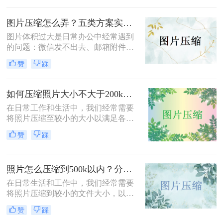
小呢？本文将介绍四种压缩图片大小
的有效方法，帮助您轻松完成图片压
图片压缩怎么弄？五类方案实测对比，一张表看懂怎么选！
缩，同时保持较高的图片质量。
图片体积过大是日常办公中经常遇到
的问题：微信发不出去、邮箱附件超
限、网页上传被拒、本地存储吃紧。
赞
踩
不同压缩方法在压缩率、画质损失、
操作效率方面差异很大——选错方法
可能导致图片模糊到无法使用，或者
如何压缩照片大小不大于200k？教你二种高效压缩方法！
压缩后体积几乎没变。
在日常工作和生活中，我们经常需要
将照片压缩至较小的大小以满足各种
上传、分享或存储的需求。那么如何
赞
踩
压缩照片大小不大于200k呢？本文将
介绍两种高效且免费的方法，帮助您
将照片大小压缩至200K以下。
照片怎么压缩到500k以内？分享三种实用方法！
在日常生活和工作中，我们经常需要
将照片压缩到较小的文件大小，以满
足上传、发送或存储的需求。那么照
赞
踩
片怎么压缩到500k以内呢？本文将介