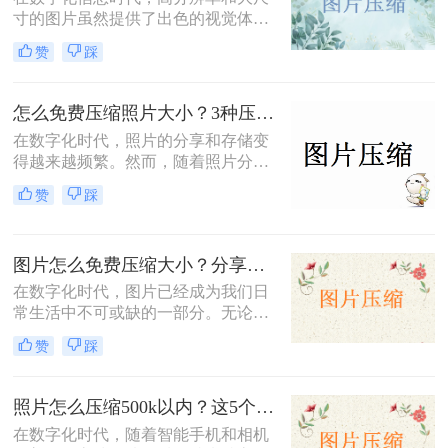
提下减小文件大小。
寸的图片虽然提供了出色的视觉体
验，但也带来了存储空间占用过多、
赞
踩
网页加载速度慢以及文件传输效率低
下的问题。为了应对这些问题，掌握
图片大小压缩的方法变得尤为重要。
怎么免费压缩照片大小？3种压缩方法推荐！
那么图片大小怎么压缩呢？本文将介
在数字化时代，照片的分享和存储变
绍三种实用且高效的图片压缩方法。
得越来越频繁。然而，随着照片分辨
率的提高，文件大小也随之增加，这
赞
踩
不仅占据了大量存储空间，还在上传
或发送时导致了速度慢的问题。因
此，学会怎么免费压缩照片大小，既
图片怎么免费压缩大小？分享三种高效压缩方法！
能节省存储空间又能保证照片质量，
成为了一项重要的技能。本文将介绍
在数字化时代，图片已经成为我们日
三种实用且高效的免费照片压缩方
常生活中不可或缺的一部分。无论是
法，并详细说明其操作步骤及注意事
社交媒体的分享、网站的建设，还是
赞
踩
项。
个人的照片保存，图片的使用频率都
非常高。然而，随着拍摄和存储的图
片数量不断增加，图片的大小也在不
照片怎么压缩500k以内？这5个压缩方法推荐给你！
断膨胀，导致存储空间不足、上传速
在数字化时代，随着智能手机和相机
度慢以及加载时间延长等一系列问