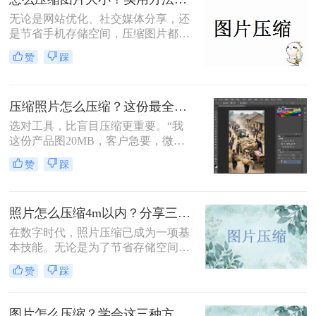
平衡画质与体积。
无论是网站优化、社交媒体分享，还
是节省手机存储空间，压缩图片都是
刚需。那么怎么压缩图片大小呢？本
赞
踩
文从零基础小白到技术开发者，系统
整理图片压缩的实用方法，助你精准
平衡画质与体积。
压缩照片怎么压缩？这份最全压缩指南，小白也能轻松降80%！
选对工具，比盲目压缩更重要。“我
这份产品图20MB，客户急要，微信
死活发不出去！”一位做电商的朋友
赞
踩
半夜给我发来消息。这场景，想必很
多职场人和自媒体创作者都不陌生。
照片怎么压缩4m以内？分享三种实用压缩方法！
在数字时代，照片压缩已成为一项基
本技能。无论是为了节省存储空间，
还是为了加快网页加载速度，将照片
赞
踩
压缩到指定大小都是非常有必要的。
那么照片怎么压缩4m以内呢？本文将
介绍三种常用的照片压缩方法。
图片怎么压缩？学会这三种方法轻松完成压缩！