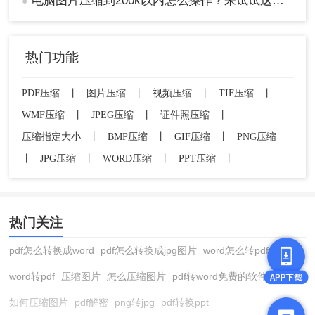
电脑图片压缩到200k以内怎么操作？来试试这三种压缩方法！
●
【JPEG】-【低】，然后点【确定】，选择保存路
径输出即可。
热门功能
PDF压缩
丨
图片压缩
丨
视频压缩
丨
TIF压缩
丨
WMF压缩
丨
JPEG压缩
丨
证件照压缩
丨
压缩指定大小
丨
BMP压缩
丨
GIF压缩
丨
PNG压缩
丨
JPG压缩
丨
WORD压缩
丨
PPT压缩
丨
热门关注
3、这是PS压缩后的图片大小：
pdf怎么转换成word
pdf怎么转换成jpg图片
word怎么转pdf
word转pdf
压缩图片
怎么压缩图片
pdf转word免费的软件
如何压缩图片
pdf解密
png转jpg
pdf转换ppt