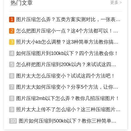
热门文章
更多 >
1
图片压缩怎么弄？五类方案实测对比，一张表看懂怎么选！
2
怎么把图片压缩小一点？这4个方法都可以！赶紧试试！
3
照片大小kb怎么调整？这3种简单方法教你搞定！
4
如何压缩图片到100kb以下？四个方法教会你！
4、压缩成功，点击下载即可。大家也可以看到压缩
5
怎么样把图片压缩到200k以内？来试试这四种压缩方法！
后的体积，对比压缩前是不是小了很多呢~
6
图片太大怎么压缩变小？试试这四个方法吧！
注意：在压缩前，建议查看网站的文件大小限制。
7
图片太大如何压缩变小？分享5个方法，让你轻松调整图片大小
方法三：使用图片编辑软件
8
图片压缩2mb以下怎么弄？教你几招压缩图片！
部分图片编辑软件也具备压缩功能，可以在编辑图
片的同时进行压缩处理。这种方法适用于需要对图
9
照片太大上传不了怎么缩小？这三种压缩图片的方法非常实用！
片进行进一步编辑的用户。
10
图片如何压缩到500kb以下？教你三种简单方法！
优点
：功能全面，支持图片编辑和压缩；通常