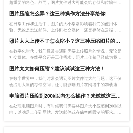
越重要的角色。然而，图片文件过大可能会给存储和传输带来
诸多不便。特别是在一些需要严格控制文件大小的场合，如网
图片压缩怎么弄？这三种操作方法分享给你!
站上传、邮件发送等，将图片压缩至200KB以内显得尤为重
2、上传要压缩的图片，支持多种图片格式哦~
要。那么图片怎么压缩到200kb以内呢？本文将为您介绍几种简
在日常工作和生活中，图片的大小常常影响着我们的使用体
单实用的方法，帮助您轻松实现图片压缩。
验。无论是发送邮件、上传到社交媒体，还是存储在云端，图
片的大小都会直接影响加载速度和存储空间。因此，学会如何
照片太大上传不了怎么缩小？这三种压缩图片的方法非常实用！
压缩图片是非常有用的技能。那么图片压缩怎么弄呢？本文将
介绍几种常用的方法，分析它们的优缺点，并推荐一些高效的
在数字化时代，我们经常会遇到需要上传照片的情况，无论是
工具，帮助您轻松压缩图片的大小。
社交媒体、在线平台还是工作需求，照片上传都已经成为我们
日常生活的一部分。然而，有时我们会遇到这样的问题：照片
图片太大如何压缩？建议试试这三种方法！
太大，无法上传。这时，我们需要对照片进行缩小处理，以满
足上传要求。那么照片太大上传不了怎么缩小呢？本文将为你
在数字世界中，我们时常会遇到图片文件过大的问题，这不仅
介绍几种简单有效的方法，帮助你轻松缩小照片大小。
会占用大量的存储空间，还可能影响图片在网络中的加载速度
和分享效率。那么图片太大如何压缩呢？，本文将介绍三种实
电脑图片压缩到200k以内怎么操作？来试试这三种压缩方法！
用的图片压缩方法，帮助你轻松减小图片文件的大小。
在处理电脑图片时，有时候我们需要将图片大小压缩到200k以
3、在压缩的时候你还可以转换图片的格式哦，选择
内，以满足上传到网站、发送邮件或存储空间限制的要求。那
输出格式即可，如果想要大力的压缩，也可以调整
么电脑图片压缩到200k以内怎么操作呢？下面将介绍三种简单
一下压缩程度，但是压缩力度越大，图片的画质会
易行的方法，帮助你将电脑图片压缩到200k以内。
有所影响哦。慎重选择。