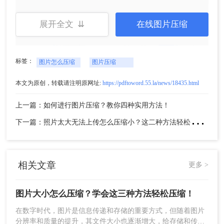
展开全文 ⇊
在线图片压缩
标签：
图片怎么压缩
图片压缩
4、压缩完成，大家可以对比一下压缩前后的大小，
本文为原创，转载请注明原网址:
https://pdftoword.55.la/news/18435.html
是不是小了很多呢。
注意：在压缩前，建议备份原始图片。根据需要选
上一篇：如何进行图片压缩？教你四种实用方法！
择合适的压缩质量和比例，避免过度压缩导致图片
下
一篇：照片太大无法上传怎么压缩小？这二种方法轻松压缩！
质量下降。
方法二：使用在线压缩工具
在线压缩工具无需下载安装软件，只需在浏览器中
相关文章
更多 >
访问相关网站即可实现图片压缩。这些工具通常提
供简洁易用的界面，支持多种文件格式和快速压
图片大小怎么压缩？学会这三种方法轻松压缩！
缩。
在数字时代，图片是信息传递和存储的重要方式，但随着图片
优点：
无需下载安装软件，操作简便；支持多
分辨率和质量的提升，其文件大小也逐渐增大，给存储和传输