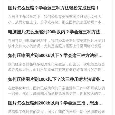
带来了诸多不便。因此，学会图片大小怎么压缩变得尤为重
种文件格式和快速压缩；部分工具提供免费使
图片怎么压缩？学会这三种方法轻松完成压缩！
要。本文将为你介绍三种实用的图片压缩方法。
用。
缺点：
对文件大小通常有限制，需要分批次压
在日常工作和学习中，我们经常需要压缩图片以减小文件大
小，从而方便上传、分享或存储。那么图片怎么压缩呢？本文
缩大文件。
将介绍三种常用的图片压缩方法，帮助您轻松实现图片压缩。
电脑照片怎么压缩到200k以内？学会这三种方法就够用了！
推荐工具
：
转转大师在线图片压缩
操作步骤：
在日常使用电脑的过程中，我们经常会遇到需要将照片压缩到
1、打开在线图片压缩网址：
较小文件大小的情况，尤其是当照片需要上传至网络或发送电
子邮件时，200k以内的文件大小成为了一个常见的限制。那么
https://pdftoword.55.la/imgcompress/
如何压缩图片到500kb以下？学会这三种方法轻松完成压缩！
电脑照片怎么压缩到200k以内呢？本文将为您提供一系列实用
的方法和步骤，帮助您轻松地将电脑中的照片压缩到200k以
我们经常会拍摄很多照片来记录生活，出去玩一次电脑里就会
内。
多许多旅游照，而且不知道你们有没有储存好看图片的习惯
呢？这样下来我们电脑里的图片就更多了，会给我们的电脑存
如何压缩图片到100k以下？这三种压缩方法请务必学会!！
储空间造成很大的压力。我们借助软件将图片进行批量压缩，
就可以缓解电脑的内存压力，让它运行更加顺畅。那么你们知
在数字化时代，图片已成为我们日常生活和工作中不可或缺的
道如何压缩图片到500kb以下吗？相信这篇文章可以给你一点参
一部分。然而，高清图片虽然视觉效果更佳，但其较大的文件
考。
大小却给存储和传输带来了不小的挑战。特别是在需要将图片
图片怎么压缩到200kb以内？学会这三招，想压缩到多小就多小!！
上传至网络或发送邮件时，将图片压缩到100k以下显得尤为重
要。那么如何压缩图片到100k以下呢？以下是一些实用的方
随着数字化时代的发展，图片在我们的日常生活中扮演着越来
法，帮助您轻松实现图片压缩。