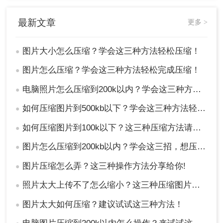
提供多种压缩模式和设置。
缺点：
可能需要付费购买；对于仅需要压缩的
最新文章
更多 >
用户来说，操作可能相对繁琐。
图片大小怎么压缩？学会这三种方法轻松压缩！
推荐工具
：
Adobe Photoshop
●
操作步骤：
图片怎么压缩？学会这三种方法轻松完成压缩！
●
1、PS打开我们所要压缩的图片，直接点击【文
件】-保存为【WEB格式文件】。
电脑照片怎么压缩到200k以内？学会这三种方法就够用了！
●
如何压缩图片到500kb以下？学会这三种方法轻松完成压缩！
●
如何压缩图片到100k以下？这三种压缩方法请务必学会!！
●
图片怎么压缩到200kb以内？学会这三招，想压缩到多小就多小!！
●
图片压缩怎么弄？这三种操作方法分享给你!
●
照片太大上传不了怎么缩小？这三种压缩图片的方法非常实用！
●
图片太大如何压缩？建议试试这三种方法！
●
2、在弹出的WEB格式转换框里面，选择