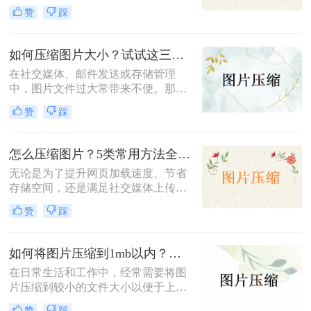
传、分享或存储的需求。那么照片如
赞
踩
何免费压缩200k以下呢？本文将介绍
三种免费将照片压缩至200K以下的方
法。
如何压缩图片大小？试试这三种简单有效的压缩方法！
在社交媒体、邮件发送或存储管理
中，图片文件过大常带来不便。那么
如何压缩图片大小呢？本文整理了三
赞
踩
种简单有效的压缩方法，助您快速压
缩图片大小。
怎么压缩图片？5类常用方法全解析！
无论是为了提升网页加载速度、节省
存储空间，还是满足社交媒体上传限
制，图片压缩都是高频需求。那么怎
赞
踩
么压缩图片呢？本文系统梳理5类主
流方法，从零基础到专业级工具，助
你快速掌握压缩技巧。
如何将图片压缩到1mb以内？教你三种压缩方法！
在日常生活和工作中，经常需要将图
片压缩到较小的文件大小以便于上
传、分享或存储。那么如何将图片压
赞
踩