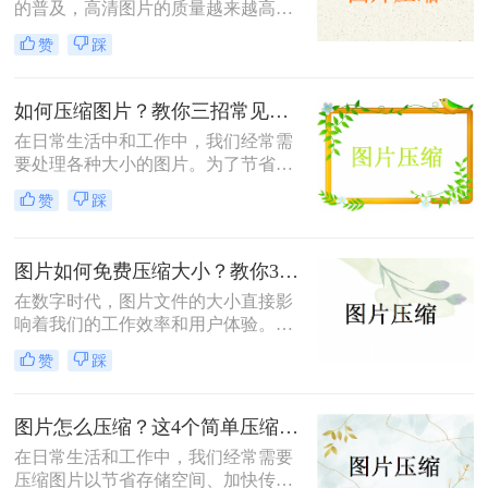
的普及，高清图片的质量越来越高，
题。因此，掌握图片怎么免费压缩大
但这也导致了单张图片的文件大小动
小，既能节省存储空间又能保证图片
赞
踩
辄数兆字节（MB），给存储、传输
质量，成为了一项重要的技能。本文
带来了不小的挑战。为了满足电子邮
将介绍三种实用且高效的免费图片压
件附件限制、社交媒体上传要求或网
缩方法。
如何压缩图片？教你三招常见压缩方法！
页加载速度优化的需求，将照片压缩
在日常生活中和工作中，我们经常需
至500K以内成为了许多用户迫切需要
要处理各种大小的图片。为了节省存
掌握的一项技能。那么照片怎么压缩
储空间、加快文件传输速度或优化网
500k以内呢？本文将详细介绍五种简
赞
踩
页加载性能，压缩图片成为了一项必
单易行的照片压缩方法，帮助您轻松
备技能。那么如何压缩图片呢？本文
应对这一需求。
将介绍三种常见的图片压缩方法。
图片如何免费压缩大小？教你3个压缩图片的好方法！
在数字时代，图片文件的大小直接影
响着我们的工作效率和用户体验。无
论是为了加快网页加载速度、适应特
赞
踩
定平台的上传要求还是节省存储空
间，掌握图片如何免费压缩大小是一
项非常重要的技能。本文将介绍三种
图片怎么压缩？这4个简单压缩方法用起来！
广泛使用的图片压缩方法。
在日常生活和工作中，我们经常需要
压缩图片以节省存储空间、加快传输