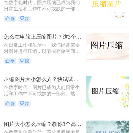
在数字化时代，图片压缩已成为我们
提下减小文件大小。
日常生活和工作中不可或缺的一部
分。无论是为了节省存储空间，还是
赞
踩
为了加快图片在网络上的传输速度，
图片压缩都显得尤为重要。那么如何
进行图片压缩呢？本文将为您介绍四
怎么在电脑上压缩图片？这3个压缩方法分享！
种实用的图片压缩方法。
在日常工作和生活中，我们经常需要
对图片进行压缩，以节省存储空间或
加快图片上传速度。那么怎么在电脑
赞
踩
上压缩图片呢？本文将介绍三种在电
脑上压缩图片的方法。
压缩图片大小怎么弄？快试试这3个压缩方法！
在数字时代，图片已成为人们日常生
活和工作中不可或缺的一部分。然
而，有时我们遇到的图片文件过大，
赞
踩
不仅占用存储空间，还影响上传和分
享的速度。那么压缩图片大小怎么弄
呢？本文将介绍三种有效的图片压缩
图片大小怎么压缩？教你3个高效压缩方法！
方法，帮助用户轻松解决图片大小问
题。
在数字化信息时代，高分辨率和大尺