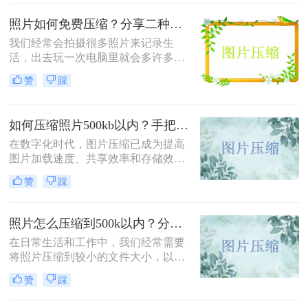
将照片大小压缩至200K以下。
照片如何免费压缩？分享二种高效压缩方法！
我们经常会拍摄很多照片来记录生
活，出去玩一次电脑里就会多许多旅
游照，而且不知道你们有没有储存好
赞
踩
看图片的习惯呢？这样下来我们电脑
里的图片就更多了，会给我们的电脑
存储空间造成很大的压力。我们借助
如何压缩照片500kb以内？手把手教你4个压缩方法！
软件将图片进行批量压缩，就可以缓
解电脑的内存压力，让它运行更加顺
在数字化时代，图片压缩已成为提高
畅。那么你们知道照片如何免费压缩
图片加载速度、共享效率和存储效率
吗？相信这篇文章可以给你一点参
的重要手段。无论是个人用户还是企
赞
踩
考。
业用户，都经常需要将照片压缩到特
定大小以满足不同的需求。那么如何
压缩照片500kb以内呢？本文将介绍
照片怎么压缩到500k以内？分享三种实用方法！
四种将照片压缩到500KB以内的方
在日常生活和工作中，我们经常需要
法。
将照片压缩到较小的文件大小，以满
足上传、发送或存储的需求。那么照
赞
踩
片怎么压缩到500k以内呢？本文将介
绍三种将照片压缩到500K以内的常用