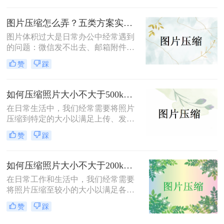
呢？本文将介绍四种压缩图片的有效
方法，帮助您轻松完成图片压缩，同
图片压缩怎么弄？五类方案实测对比，一张表看懂怎么选！
时保持较高的图片质量。
图片体积过大是日常办公中经常遇到
的问题：微信发不出去、邮箱附件超
限、网页上传被拒、本地存储吃紧。
赞
踩
不同压缩方法在压缩率、画质损失、
操作效率方面差异很大——选错方法
可能导致图片模糊到无法使用，或者
如何压缩照片大小不大于500k？学会这2种压缩方法轻松解决！
压缩后体积几乎没变。
在日常生活中，我们经常需要将照片
压缩到特定的大小以满足上传、发送
或存储的需求。那么如何压缩照片大
赞
踩
小不大于500k呢？本文将介绍两种将
照片大小压缩至不大于500KB的常用
方法。
如何压缩照片大小不大于200k？教你二种高效压缩方法！
在日常工作和生活中，我们经常需要
将照片压缩至较小的大小以满足各种
上传、分享或存储的需求。那么如何
赞
踩
压缩照片大小不大于200k呢？本文将
介绍两种高效且免费的方法，帮助您