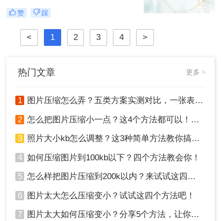
速度或满足特定的上传要求。那么图
赞
踩
片怎么压缩呢？本文将介绍四种图片
压缩方法，帮助您更好地进行图片压
<
1
2
3
4
>
缩。
热门文章
更多 >
1
图片压缩怎么弄？五类方案实测对比，一张表看懂怎么选！
2
怎么把图片压缩小一点？这4个方法都可以！赶紧试试！
3
照片大小kb怎么调整？这3种简单方法教你搞定！
4
如何压缩图片到100kb以下？四个方法教会你！
5
怎么样把图片压缩到200k以内？来试试这四种压缩方法！
6
图片太大怎么压缩变小？试试这四个方法吧！
7
图片太大如何压缩变小？分享5个方法，让你轻松调整图片大小