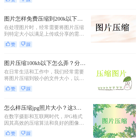
缩到1mb以内呢？本文将详细介绍几
种将图片压缩到1MB以内的方法。
图片怎样免费压缩到200k以下？二种压缩方法分享
在处理图片时，经常需要将图片压缩
到特定大小以满足上传或分享的需
求。那么图片怎样免费压缩到200k以
赞
踩
下呢？本文将介绍两种免费将图片压
缩到200k以下的方法。
图片压缩100kb以下怎么弄？分享4个高效压缩方法！
在日常生活和工作中，我们经常需要
将图片压缩到较小的文件大小，以便
于上传、发送或存储。将图片压缩到
赞
踩
100KB以下是一个常见的需求。那么
图片压缩100kb以下怎么弄呢？本文
将详细介绍几种实现这一目标的方
怎么样压缩jpg照片大小？这3种图片压缩方法一定要会！
法。
在数字摄影和互联网时代，JPG格式
因其高效的压缩算法和良好的图像质
量而广受欢迎。然而，有时JPG照片
赞
踩
的大小可能过大，不便于分享、上传