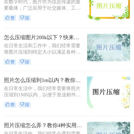
在数字时代，图片作为信息传递的重
要载体，广泛应用于社交媒体、工作
文档、在线购物等多个领域。然而，
赞
踩
高清图片往往伴随着庞大的文件体
积，这不仅占用宝贵的存储空间，还
会影响文件传输速度和网页加载效
怎么压缩图片200k以下？快来试试这4种压缩方法!！
率。无论是制作PPT、上传电商商品
图，还是发送邮件附件，压缩图片已
在日常生活和工作中，我们经常需要
成为一项必备技能。那么怎么把图片
将图片压缩到特定大小以满足各种需
压缩小一点呢？本文从压缩效果、操
求，比如上传至社交媒体、发送电子
赞
踩
作难度、处理速度、隐私安全四个维
邮件或存储到移动设备中。那么怎么
度，对比四种主流方案，帮助您根据
压缩图片200k以下呢？本文将介绍四
实际需求快速做出选择。
种将图片压缩到200K以下的实用方
照片怎么压缩到1m以内？教你三招压缩照片！
法。
在日常生活中，我们经常需要将照片
压缩到1MB以内，以便于发送邮件、
上传到社交媒体或满足特定平台的要
赞
踩
求。那么照片怎么压缩到1m以内呢？
本文将介绍三种有效的方法来压缩照
片大小，帮助您轻松应对这些需求。
照片压缩怎么弄？教你4种实用方法！
在日常生活中，我们经常会遇到需要