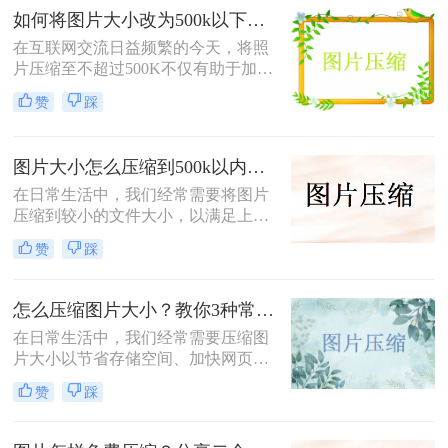
方法。
如何将图片大小改为500k以下？教你2个不同平台的方法！
在互联网交流日益频繁的今天，将照
片压缩至不超过500K不仅有助于加快
网页加载速度、减少电子邮件附件体
赞
踩
积，还能满足许多平台对上传图片大
小的限制要求。那么如何将图片大小
改为500k以下呢？本文将介绍两种有
图片大小怎么压缩到500k以内？分享四种常用压缩方法！
效的方法来帮助您轻松实现这一目
标。
在日常生活中，我们经常需要将图片
压缩到较小的文件大小，以满足上
传、发送或存储的需求那么图片大小
赞
踩
怎么压缩到500k以内呢？本文将介绍
四种将图片压缩到500K以内的常用方
法。
怎么压缩图片大小？教你3种常用压缩方法！
在日常生活中，我们经常需要压缩图
片大小以节省存储空间、加快网页加
载速度或方便文件传输。那么怎么压
赞
踩
缩图片大小呢？本文将介绍三种压缩
图片大小的方法，帮助您轻松实现图
片压缩。