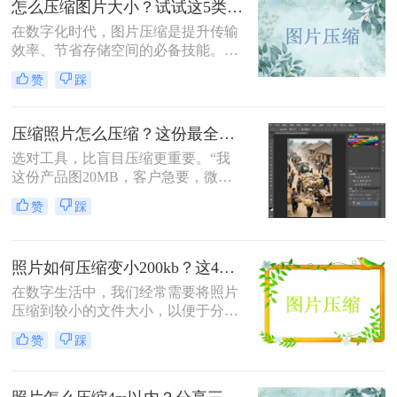
怎么压缩图片大小？试试这5类主流压缩方法！
在数字化时代，图片压缩是提升传输
效率、节省存储空间的必备技能。那
么怎么压缩图片大小呢？本文系统梳
赞
踩
理了 5 类主流压缩方法，助你高效平
衡画质与体积。
压缩照片怎么压缩？这份最全压缩指南，小白也能轻松降80%！
选对工具，比盲目压缩更重要。“我
这份产品图20MB，客户急要，微信
死活发不出去！”一位做电商的朋友
赞
踩
半夜给我发来消息。这场景，想必很
多职场人和自媒体创作者都不陌生。
照片如何压缩变小200kb？这4种压缩方法请务必学会！
在数字生活中，我们经常需要将照片
压缩到较小的文件大小，以便于分
享、上传或存储。那么照片如何压缩
赞
踩
变小200kb呢？本文将介绍四种将照
片压缩至200KB以下的方法。