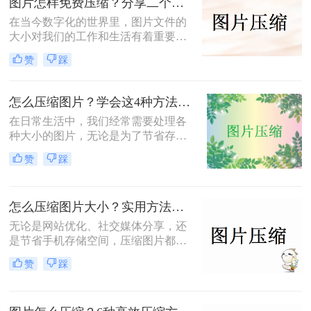
图片怎样免费压缩？分享二个简单易用的压缩方法！
在当今数字化的世界里，图片文件的
大小对我们的工作和生活有着重要影
响。无论是为了加速网页加载速度、
赞
踩
满足社交媒体平台的上传要求，还是
为了节省存储空间，学会图片怎样免
费压缩是一项不可或缺的技能。本文
怎么压缩图片？学会这4种方法可以轻松压缩大小!
将介绍两种简单易用的图片压缩方
在日常生活中，我们经常需要处理各
法。
种大小的图片，无论是为了节省存储
空间，还是为了加快网页加载速度，
赞
踩
压缩图片都是一个非常实用的技能。
那么怎么压缩图片呢？本文将介绍四
种常见的图片压缩方法。
怎么压缩图片大小？实用方法分享（覆盖6种场景+参数优化+避坑技巧）！
无论是网站优化、社交媒体分享，还
是节省手机存储空间，压缩图片都是
刚需。那么怎么压缩图片大小呢？本
赞
踩
文从零基础小白到技术开发者，系统
整理图片压缩的实用方法，助你精准
平衡画质与体积。