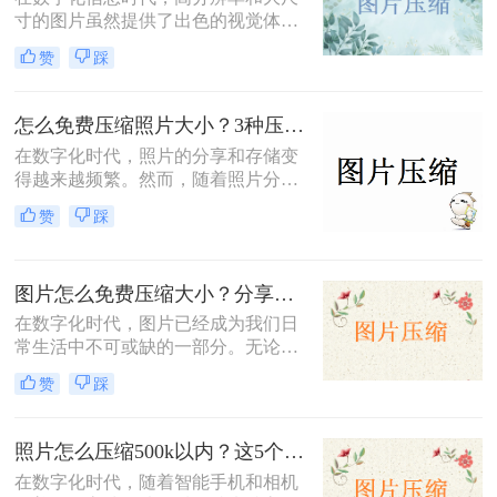
寸的图片虽然提供了出色的视觉体
验，但也带来了存储空间占用过多、
赞
踩
网页加载速度慢以及文件传输效率低
下的问题。为了应对这些问题，掌握
图片大小压缩的方法变得尤为重要。
怎么免费压缩照片大小？3种压缩方法推荐！
那么图片大小怎么压缩呢？本文将介
在数字化时代，照片的分享和存储变
绍三种实用且高效的图片压缩方法。
得越来越频繁。然而，随着照片分辨
率的提高，文件大小也随之增加，这
赞
踩
不仅占据了大量存储空间，还在上传
或发送时导致了速度慢的问题。因
此，学会怎么免费压缩照片大小，既
图片怎么免费压缩大小？分享三种高效压缩方法！
能节省存储空间又能保证照片质量，
成为了一项重要的技能。本文将介绍
在数字化时代，图片已经成为我们日
三种实用且高效的免费照片压缩方
常生活中不可或缺的一部分。无论是
法，并详细说明其操作步骤及注意事
社交媒体的分享、网站的建设，还是
赞
踩
项。
个人的照片保存，图片的使用频率都
非常高。然而，随着拍摄和存储的图
片数量不断增加，图片的大小也在不
照片怎么压缩500k以内？这5个压缩方法推荐给你！
断膨胀，导致存储空间不足、上传速
在数字化时代，随着智能手机和相机
度慢以及加载时间延长等一系列问