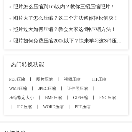
照片怎么压缩到1m以内？教你三招压缩照片！
●
图片大了怎么压缩？这三个方法帮你轻松解决！
●
照片过大如何压缩？教会大家这4种压缩方法！
●
照片如何免费压缩200k以下？快来学习这3种压缩方法！
●
热门转换功能
PDF压缩
丨
图片压缩
丨
视频压缩
丨
TIF压缩
丨
WMF压缩
丨
JPEG压缩
丨
证件照压缩
丨
压缩指定大小
丨
BMP压缩
丨
GIF压缩
丨
PNG压缩
丨
JPG压缩
丨
WORD压缩
丨
PPT压缩
丨