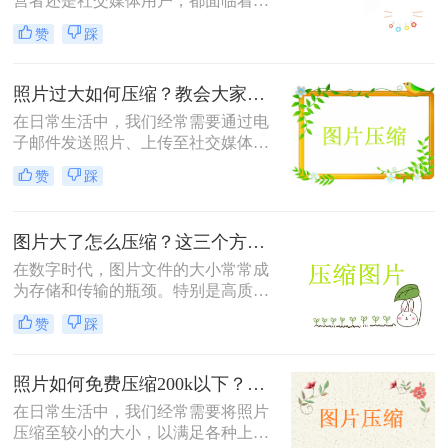
营者还是社交媒体用户，都面临着一
个共同的问题——怎么样压缩图片的
赞
踩
大小。较大的图片文件不仅会占用更
多的存储空间，还会导致网页加载时
间延长，影响用户体验。本文将介绍
照片过大如何压缩？教会大家这4种压缩方法！
三种压缩图片大小的方法。
在日常生活中，我们经常需要通过电
子邮件发送照片、上传至社交媒体或
用于网页设计等。然而，原始照片文
赞
踩
件通常较大，这不仅会占用大量存储
空间，还可能影响上传速度或导致邮
件无法发送。因此，学会照片过大如
图片大了怎么压缩？这三个方法帮你轻松解决！
何压缩变得尤为重要。以下是四种常
用的图片压缩方法，帮助您轻松解决
在数字时代，图片文件的大小常常成
这一问题。
为存储和传输的瓶颈。特别是高质量
的图片，其文件体积往往较大，不仅
赞
踩
占用大量存储空间，还会影响上传速
度和网页加载时间。那么图片大了怎
么压缩呢？以下是四种常用的图片压
照片如何免费压缩200k以下？快来学习这3种压缩方法！
缩方法，帮助您轻松解决这一问题。
在日常生活中，我们经常需要将照片
压缩至较小的大小，以满足各种上