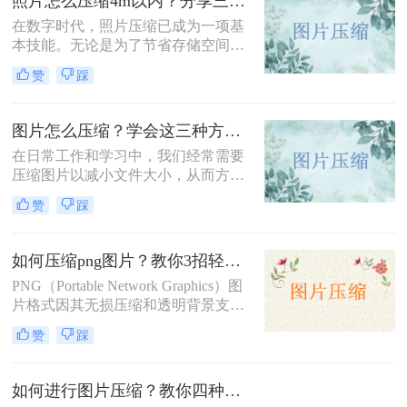
照片怎么压缩4m以内？分享三种实用压缩方法！
在数字时代，照片压缩已成为一项基
本技能。无论是为了节省存储空间，
还是为了加快网页加载速度，将照片
赞
踩
压缩到指定大小都是非常有必要的。
那么照片怎么压缩4m以内呢？本文将
介绍三种常用的照片压缩方法。
图片怎么压缩？学会这三种方法轻松完成压缩！
在日常工作和学习中，我们经常需要
压缩图片以减小文件大小，从而方便
上传、分享或存储。那么图片怎么压
赞
踩
缩呢？本文将介绍三种常用的图片压
缩方法，帮助您轻松实现图片压缩。
如何压缩png图片？教你3招轻松压缩！
PNG（Portable Network Graphics）图
片格式因其无损压缩和透明背景支持
而广受欢迎，但有时候文件大小可能
赞
踩
会过大，影响网页加载速度或文件传
输效率。那么如何压缩png图片呢？
本文将介绍三种压缩PNG图片的方
如何进行图片压缩？教你四种实用方法！
法，旨在帮助你在保持图像质量的前