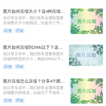
或存储。那么怎么样压缩jpg照片大小
呢？本文将介绍三种压缩JPG照片大
图片如何压缩大小？这4种压缩方法请务必学会！
小的方法，旨在帮助用户根据实际需
求选择合适的压缩方式。
在日常生活中，我们经常会遇到需要
压缩图片大小的情况，比如为了节省
存储空间、加快网页加载速度或减少
赞
踩
文件传输时间。那么图片如何压缩大
小呢？本文将介绍四种压缩图片大小
的有效方法，帮助您轻松完成图片压
图片如何压缩到200k以下？这三种方法简单又高效！
缩，同时保持较高的图片质量。
在日常工作中，我们经常需要将图片
压缩到特定的大小，例如200K以下，
以满足电子邮件附件、网站上传或社
赞
踩
交媒体分享的要求。那么图片如何压
缩到200k以下呢？本文将介绍三种将
图片压缩到200K以下的有效方法，帮
图片压缩怎么压缩？分享4个图片压缩方法！
助您轻松完成图片压缩，同时保持较
在日常生活中，我们经常会遇到需要
高的图片质量。
压缩图片的情况，比如为了节省存储
空间、加快网页加载速度或减少文件
赞
踩
传输时间。那么图片压缩怎么压缩