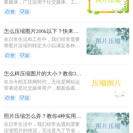
要载体，广泛应用于社交媒体、工作
文档、在线购物等多个领域。然而，
赞
踩
高清图片往往伴随着庞大的文件体
积，这不仅占用宝贵的存储空间，还
会影响文件传输速度和网页加载效
怎么压缩图片200k以下？快来试试这4种压缩方法!！
率。无论是制作PPT、上传电商商品
图，还是发送邮件附件，压缩图片已
在日常生活和工作中，我们经常需要
成为一项必备技能。那么怎么把图片
将图片压缩到特定大小以满足各种需
压缩小一点呢？本文从压缩效果、操
求，比如上传至社交媒体、发送电子
赞
踩
作难度、处理速度、隐私安全四个维
邮件或存储到移动设备中。那么怎么
度，对比四种主流方案，帮助您根据
压缩图片200k以下呢？本文将介绍四
实际需求快速做出选择。
种将图片压缩到200K以下的实用方
怎么样压缩图片的大小？教你3种实用方法！
法。
在当今的互联网时代，无论是网站运
营者还是社交媒体用户，都面临着一
个共同的问题——怎么样压缩图片的
赞
踩
大小。较大的图片文件不仅会占用更
多的存储空间，还会导致网页加载时
间延长，影响用户体验。本文将介绍
照片压缩怎么弄？教你4种实用方法！
三种压缩图片大小的方法。
在日常生活中，我们经常会遇到需要
压缩照片的情况，无论是为了节省存