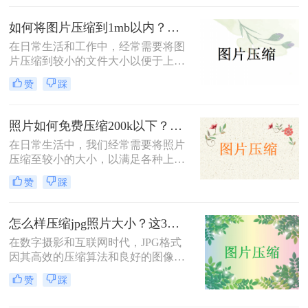
图片压缩100kb以下怎么弄呢？本文
将详细介绍几种实现这一目标的方
如何将图片压缩到1mb以内？教你三种压缩方法！
法。
在日常生活和工作中，经常需要将图
片压缩到较小的文件大小以便于上
传、分享或存储。那么如何将图片压
赞
踩
缩到1mb以内呢？本文将详细介绍几
种将图片压缩到1MB以内的方法。
照片如何免费压缩200k以下？快来学习这3种压缩方法！
在日常生活中，我们经常需要将照片
压缩至较小的大小，以满足各种上
传、分享或存储的需求。那么照片如
赞
踩
何免费压缩200k以下呢？本文将介绍
三种免费将照片压缩至200K以下的方
法。
怎么样压缩jpg照片大小？这3种图片压缩方法一定要会！
在数字摄影和互联网时代，JPG格式
因其高效的压缩算法和良好的图像质
量而广受欢迎。然而，有时JPG照片
赞
踩
的大小可能过大，不便于分享、上传
或存储。那么怎么样压缩jpg照片大小