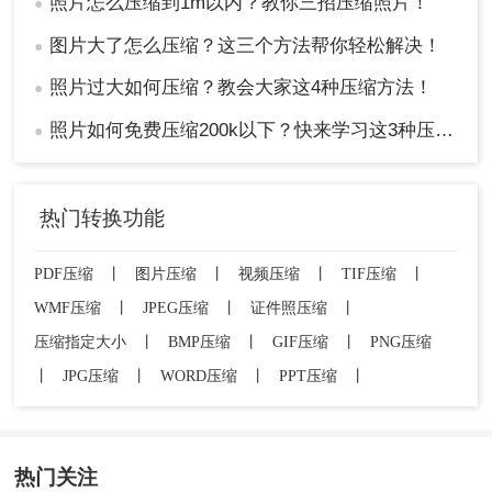
照片怎么压缩到1m以内？教你三招压缩照片！
●
图片大了怎么压缩？这三个方法帮你轻松解决！
●
照片过大如何压缩？教会大家这4种压缩方法！
●
照片如何免费压缩200k以下？快来学习这3种压缩方法！
●
热门转换功能
PDF压缩
丨
图片压缩
丨
视频压缩
丨
TIF压缩
丨
WMF压缩
丨
JPEG压缩
丨
证件照压缩
丨
压缩指定大小
丨
BMP压缩
丨
GIF压缩
丨
PNG压缩
丨
JPG压缩
丨
WORD压缩
丨
PPT压缩
丨
热门关注