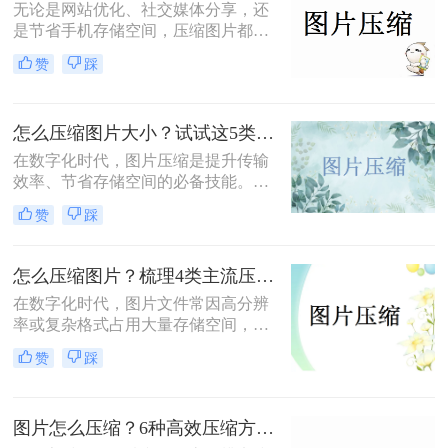
无论是网站优化、社交媒体分享，还
是节省手机存储空间，压缩图片都是
刚需。那么怎么压缩图片大小呢？本
赞
踩
文从零基础小白到技术开发者，系统
整理图片压缩的实用方法，助你精准
平衡画质与体积。
怎么压缩图片大小？试试这5类主流压缩方法！
在数字化时代，图片压缩是提升传输
效率、节省存储空间的必备技能。那
么怎么压缩图片大小呢？本文系统梳
赞
踩
理了 5 类主流压缩方法，助你高效平
衡画质与体积。
怎么压缩图片？梳理4类主流压缩方法！
在数字化时代，图片文件常因高分辨
率或复杂格式占用大量存储空间，影
响传输和加载速度。掌握高效压缩方
赞
踩
法不仅能节省空间，还能提升用户体
验。那么怎么压缩图片呢？本文将系
统梳理4类主流压缩方法，助你高效
图片怎么压缩？6种高效压缩方法分享！
平衡画质与体积。