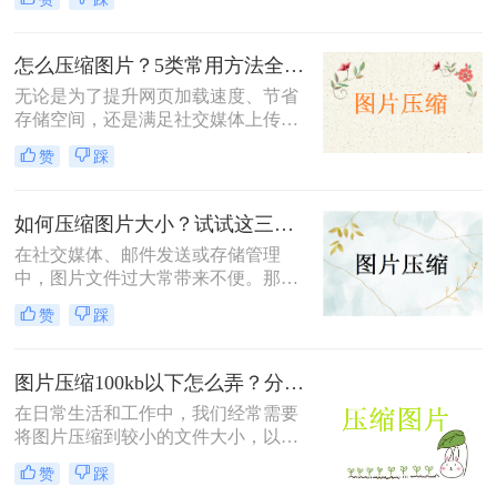
下呢？本文将介绍两种免费将图片压
缩到200k以下的方法。
怎么压缩图片？5类常用方法全解析！
无论是为了提升网页加载速度、节省
存储空间，还是满足社交媒体上传限
制，图片压缩都是高频需求。那么怎
赞
踩
么压缩图片呢？本文系统梳理5类主
流方法，从零基础到专业级工具，助
你快速掌握压缩技巧。
如何压缩图片大小？试试这三种简单有效的压缩方法！
在社交媒体、邮件发送或存储管理
中，图片文件过大常带来不便。那么
如何压缩图片大小呢？本文整理了三
赞
踩
种简单有效的压缩方法，助您快速压
缩图片大小。
图片压缩100kb以下怎么弄？分享4个高效压缩方法！
在日常生活和工作中，我们经常需要
将图片压缩到较小的文件大小，以便
于上传、发送或存储。将图片压缩到
赞
踩
100KB以下是一个常见的需求。那么