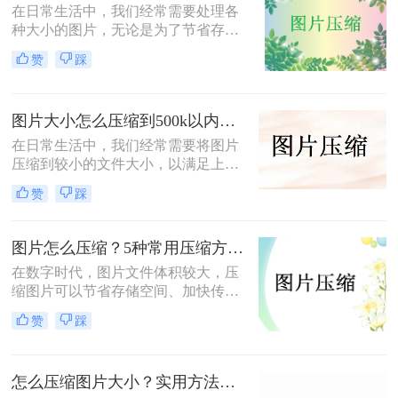
在日常生活中，我们经常需要处理各
法。
种大小的图片，无论是为了节省存储
空间，还是为了加快网页加载速度，
赞
踩
压缩图片都是一个非常实用的技能。
那么怎么压缩图片呢？本文将介绍四
种常见的图片压缩方法。
图片大小怎么压缩到500k以内？分享四种常用压缩方法！
在日常生活中，我们经常需要将图片
压缩到较小的文件大小，以满足上
传、发送或存储的需求那么图片大小
赞
踩
怎么压缩到500k以内呢？本文将介绍
四种将图片压缩到500K以内的常用方
法。
图片怎么压缩？5种常用压缩方法详解！
在数字时代，图片文件体积较大，压
缩图片可以节省存储空间、加快传输
速度或适应社交媒体、邮件等平台的
赞
踩
文件大小限制。那么图片怎么压缩
呢？本文将介绍5种常用压缩方法，
助您高效压缩图片。
怎么压缩图片大小？实用方法分享（覆盖6种场景+参数优化+避坑技巧）！