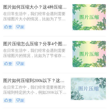
呢？本文将介绍三种压缩JPG照片大
图片如何压缩大小？这4种压缩方法请务必学会！
小的方法，旨在帮助用户根据实际需
求选择合适的压缩方式。
在日常生活中，我们经常会遇到需要
压缩图片大小的情况，比如为了节省
存储空间、加快网页加载速度或减少
赞
踩
文件传输时间。那么图片如何压缩大
小呢？本文将介绍四种压缩图片大小
的有效方法，帮助您轻松完成图片压
图片压缩怎么压缩？分享4个图片压缩方法！
缩，同时保持较高的图片质量。
在日常生活中，我们经常会遇到需要
压缩图片的情况，比如为了节省存储
空间、加快网页加载速度或减少文件
赞
踩
传输时间。那么图片压缩怎么压缩
呢？本文将介绍四种压缩图片的有效
方法，帮助您轻松完成图片压缩，同
图片如何压缩到200k以下？这三种方法简单又高效！
时保持较高的图片质量。
在日常工作中，我们经常需要将图片
压缩到特定的大小，例如200K以下，
以满足电子邮件附件、网站上传或社
赞
踩
交媒体分享的要求。那么图片如何压
缩到200k以下呢？本文将介绍三种将