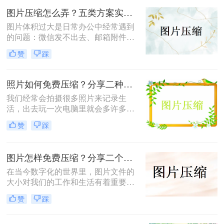
图片压缩到200K以下的有效方法，帮
图片压缩怎么弄？五类方案实测对比，一张表看懂怎么选！
助您轻松完成图片压缩，同时保持较
图片体积过大是日常办公中经常遇到
高的图片质量。
的问题：微信发不出去、邮箱附件超
限、网页上传被拒、本地存储吃紧。
赞
踩
不同压缩方法在压缩率、画质损失、
操作效率方面差异很大——选错方法
可能导致图片模糊到无法使用，或者
照片如何免费压缩？分享二种高效压缩方法！
压缩后体积几乎没变。
我们经常会拍摄很多照片来记录生
活，出去玩一次电脑里就会多许多旅
游照，而且不知道你们有没有储存好
赞
踩
看图片的习惯呢？这样下来我们电脑
里的图片就更多了，会给我们的电脑
存储空间造成很大的压力。我们借助
图片怎样免费压缩？分享二个简单易用的压缩方法！
软件将图片进行批量压缩，就可以缓
解电脑的内存压力，让它运行更加顺
在当今数字化的世界里，图片文件的
畅。那么你们知道照片如何免费压缩
大小对我们的工作和生活有着重要影
吗？相信这篇文章可以给你一点参
响。无论是为了加速网页加载速度、
赞
踩
考。
满足社交媒体平台的上传要求，还是
为了节省存储空间，学会图片怎样免