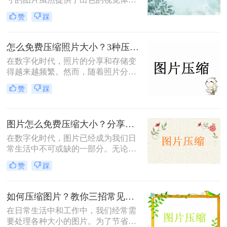
验，但也带来了存储空间占用过多、
赞
踩
网页加载速度慢以及文件传输效率低
下的问题。为了应对这些问题，掌握
图片大小压缩的方法变得尤为重要。
怎么免费压缩照片大小？3种压缩方法推荐！
那么图片大小怎么压缩呢？本文将介
在数字化时代，照片的分享和存储变
绍三种实用且高效的图片压缩方法。
得越来越频繁。然而，随着照片分辨
率的提高，文件大小也随之增加，这
赞
踩
不仅占据了大量存储空间，还在上传
或发送时导致了速度慢的问题。因
此，学会怎么免费压缩照片大小，既
图片怎么免费压缩大小？分享三种高效压缩方法！
能节省存储空间又能保证照片质量，
成为了一项重要的技能。本文将介绍
在数字化时代，图片已经成为我们日
三种实用且高效的免费照片压缩方
常生活中不可或缺的一部分。无论是
法，并详细说明其操作步骤及注意事
社交媒体的分享、网站的建设，还是
赞
踩
项。
个人的照片保存，图片的使用频率都
非常高。然而，随着拍摄和存储的图
片数量不断增加，图片的大小也在不
如何压缩图片？教你三招常见压缩方法！
断膨胀，导致存储空间不足、上传速
在日常生活中和工作中，我们经常需
度慢以及加载时间延长等一系列问
要处理各种大小的图片。为了节省存
题。因此，掌握图片怎么免费压缩大