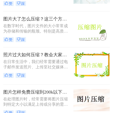
上传到社交媒体或满足特定平台的要
赞
踩
求。那么怎样把照片压缩成1m以内
呢？本文将介绍四种有效的方法来压
缩照片大小，帮助您轻松应对这些需
图片大了怎么压缩？这三个方法帮你轻松解决！
求。
在数字时代，图片文件的大小常常成
为存储和传输的瓶颈。特别是高质量
的图片，其文件体积往往较大，不仅
赞
踩
占用大量存储空间，还会影响上传速
度和网页加载时间。那么图片大了怎
么压缩呢？以下是四种常用的图片压
照片过大如何压缩？教会大家这4种压缩方法！
缩方法，帮助您轻松解决这一问题。
在日常生活中，我们经常需要通过电
子邮件发送照片、上传至社交媒体或
用于网页设计等。然而，原始照片文
赞
踩
件通常较大，这不仅会占用大量存储
空间，还可能影响上传速度或导致邮
件无法发送。因此，学会照片过大如
图片怎样免费压缩到200k以下？二种压缩方法分享
何压缩变得尤为重要。以下是四种常
用的图片压缩方法，帮助您轻松解决
在处理图片时，经常需要将图片压缩
这一问题。
到特定大小以满足上传或分享的需
求。那么图片怎样免费压缩到200k以
赞
踩