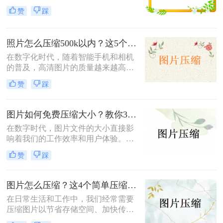
储空间、加快文件传输速度或优化网
小，既能节省存储空间又能保证图片
赞
踩
页加载性能，压缩图片成为了一项必
质量，成为了一项重要的技能。本文
备技能。那么如何压缩图片呢？本文
将介绍三种实用且高效的免费图片压
将介绍三种常见的图片压缩方法。
缩方法。
照片怎么压缩500k以内？这5个压缩方法推荐给你！
在数字化时代，随着智能手机和相机
的普及，高清图片的质量越来越高，
但这也导致了单张图片的文件大小动
赞
踩
辄数兆字节（MB），给存储、传输
带来了不小的挑战。为了满足电子邮
件附件限制、社交媒体上传要求或网
图片如何免费压缩大小？教你3个压缩图片的好方法！
页加载速度优化的需求，将照片压缩
在数字时代，图片文件的大小直接影
至500K以内成为了许多用户迫切需要
响着我们的工作效率和用户体验。无
掌握的一项技能。那么照片怎么压缩
论是为了加快网页加载速度、适应特
500k以内呢？本文将详细介绍五种简
赞
踩
定平台的上传要求还是节省存储空
单易行的照片压缩方法，帮助您轻松
间，掌握图片如何免费压缩大小是一
应对这一需求。
项非常重要的技能。本文将介绍三种
图片怎么压缩？这4个简单压缩方法用起来！
广泛使用的图片压缩方法。
在日常生活和工作中，我们经常需要
压缩图片以节省存储空间、加快传输
速度或满足特定的上传要求。那么图