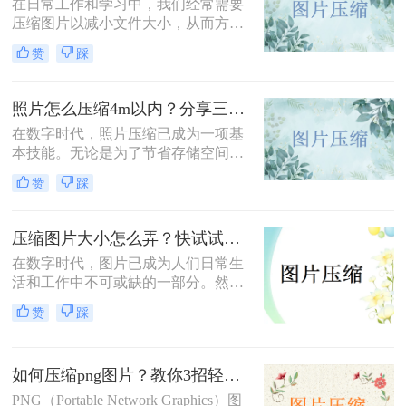
在日常工作和学习中，我们经常需要
压缩图片以减小文件大小，从而方便
上传、分享或存储。那么图片怎么压
赞
踩
缩呢？本文将介绍三种常用的图片压
缩方法，帮助您轻松实现图片压缩。
照片怎么压缩4m以内？分享三种实用压缩方法！
在数字时代，照片压缩已成为一项基
本技能。无论是为了节省存储空间，
还是为了加快网页加载速度，将照片
赞
踩
压缩到指定大小都是非常有必要的。
那么照片怎么压缩4m以内呢？本文将
介绍三种常用的照片压缩方法。
压缩图片大小怎么弄？快试试这3个压缩方法！
在数字时代，图片已成为人们日常生
活和工作中不可或缺的一部分。然
而，有时我们遇到的图片文件过大，
赞
踩
不仅占用存储空间，还影响上传和分
享的速度。那么压缩图片大小怎么弄
呢？本文将介绍三种有效的图片压缩
如何压缩png图片？教你3招轻松压缩！
方法，帮助用户轻松解决图片大小问
题。
PNG（Portable Network Graphics）图