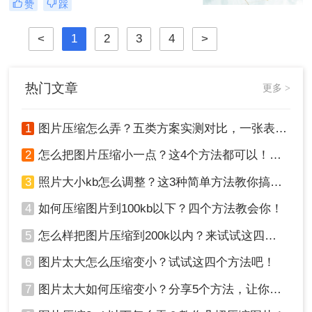
赞
踩
片怎么压缩呢？本文将介绍四种图片
压缩方法，帮助您更好地进行图片压
<
1
2
3
4
>
缩。
热门文章
更多 >
1
图片压缩怎么弄？五类方案实测对比，一张表看懂怎么选！
2
怎么把图片压缩小一点？这4个方法都可以！赶紧试试！
3
照片大小kb怎么调整？这3种简单方法教你搞定！
4
如何压缩图片到100kb以下？四个方法教会你！
5
怎么样把图片压缩到200k以内？来试试这四种压缩方法！
6
图片太大怎么压缩变小？试试这四个方法吧！
7
图片太大如何压缩变小？分享5个方法，让你轻松调整图片大小