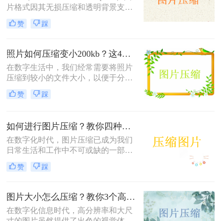
片格式因其无损压缩和透明背景支持
而广受欢迎，但有时候文件大小可能
赞
踩
会过大，影响网页加载速度或文件传
输效率。那么如何压缩png图片呢？
本文将介绍三种压缩PNG图片的方
照片如何压缩变小200kb？这4种压缩方法请务必学会！
法，旨在帮助你在保持图像质量的前
在数字生活中，我们经常需要将照片
提下减小文件大小。
压缩到较小的文件大小，以便于分
享、上传或存储。那么照片如何压缩
赞
踩
变小200kb呢？本文将介绍四种将照
片压缩至200KB以下的方法。
如何进行图片压缩？教你四种实用方法！
在数字化时代，图片压缩已成为我们
日常生活和工作中不可或缺的一部
分。无论是为了节省存储空间，还是
赞
踩
为了加快图片在网络上的传输速度，
图片压缩都显得尤为重要。那么如何
进行图片压缩呢？本文将为您介绍四
图片大小怎么压缩？教你3个高效压缩方法！
种实用的图片压缩方法。
在数字化信息时代，高分辨率和大尺
寸的图片虽然提供了出色的视觉体