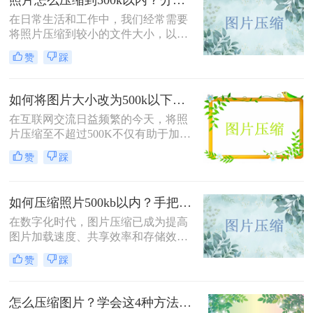
在日常生活和工作中，我们经常需要
将照片压缩到较小的文件大小，以满
足上传、发送或存储的需求。那么照
赞
踩
片怎么压缩到500k以内呢？本文将介
绍三种将照片压缩到500K以内的常用
方法。
如何将图片大小改为500k以下？教你2个不同平台的方法！
在互联网交流日益频繁的今天，将照
片压缩至不超过500K不仅有助于加快
网页加载速度、减少电子邮件附件体
赞
踩
积，还能满足许多平台对上传图片大
小的限制要求。那么如何将图片大小
改为500k以下呢？本文将介绍两种有
如何压缩照片500kb以内？手把手教你4个压缩方法！
效的方法来帮助您轻松实现这一目
标。
在数字化时代，图片压缩已成为提高
图片加载速度、共享效率和存储效率
的重要手段。无论是个人用户还是企
赞
踩
业用户，都经常需要将照片压缩到特
定大小以满足不同的需求。那么如何
压缩照片500kb以内呢？本文将介绍
怎么压缩图片？学会这4种方法可以轻松压缩大小!
四种将照片压缩到500KB以内的方