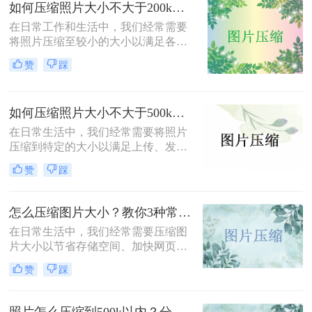
费压缩是一项不可或缺的技能。本文
如何压缩照片大小不大于200k？教你二种高效压缩方法！
将介绍两种简单易用的图片压缩方
在日常工作和生活中，我们经常需要
法。
将照片压缩至较小的大小以满足各种
上传、分享或存储的需求。那么如何
赞
踩
压缩照片大小不大于200k呢？本文将
介绍两种高效且免费的方法，帮助您
将照片大小压缩至200K以下。
如何压缩照片大小不大于500k？学会这2种压缩方法轻松解决！
在日常生活中，我们经常需要将照片
压缩到特定的大小以满足上传、发送
或存储的需求。那么如何压缩照片大
赞
踩
小不大于500k呢？本文将介绍两种将
照片大小压缩至不大于500KB的常用
方法。
怎么压缩图片大小？教你3种常用压缩方法！
在日常生活中，我们经常需要压缩图
片大小以节省存储空间、加快网页加
载速度或方便文件传输。那么怎么压
赞
踩
缩图片大小呢？本文将介绍三种压缩
图片大小的方法，帮助您轻松实现图
片压缩。
照片怎么压缩到500k以内？分享三种实用方法！