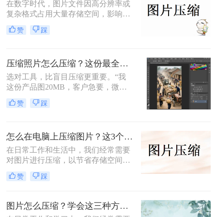
在数字时代，图片文件因高分辨率或
复杂格式占用大量存储空间，影响传
输和加载速度。那么图片怎么压缩
赞
踩
呢？本文总结了6种高效压缩方法，
助你快速掌握压缩技巧。
压缩照片怎么压缩？这份最全压缩指南，小白也能轻松降80%！
选对工具，比盲目压缩更重要。“我
这份产品图20MB，客户急要，微信
死活发不出去！”一位做电商的朋友
赞
踩
半夜给我发来消息。这场景，想必很
多职场人和自媒体创作者都不陌生。
怎么在电脑上压缩图片？这3个压缩方法分享！
在日常工作和生活中，我们经常需要
对图片进行压缩，以节省存储空间或
加快图片上传速度。那么怎么在电脑
赞
踩
上压缩图片呢？本文将介绍三种在电
脑上压缩图片的方法。
图片怎么压缩？学会这三种方法轻松完成压缩！