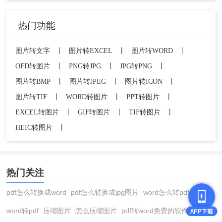
热门功能
在格式下拉菜单中选择“JPEG”。
图片转文字
丨
图片转EXCEL
丨
图片转WORD
丨
OFD转图片
丨
PNG转JPG
丨
JPG转PNG
丨
图片转BMP
丨
图片转JPEG
丨
图片转ICON
丨
图片转TIF
丨
WORD转图片
丨
PPT转图片
丨
在弹出的设置窗口中，
核心操作是调整“品
EXCEL转图片
丨
GIF转图片
丨
TIF转图片
丨
质”滑块
。数值越高（1-12），画质越好，文
HEIC转图片
丨
件越大。建议设置在8-10之间以获得最佳平
衡。
您还可以同时调整图像尺寸。
点击“导出”并选择保存位置。
热门关注
批量处理步骤（利用图像处理器）：
pdf怎么转换成word
pdf怎么转换成jpg图片
word怎么转pdf
1、将需要转换的所有PNG图片放入同一个文件夹。
word转pdf
压缩图片
怎么压缩图片
pdf转word免费的软件
文件 > 脚本 > 图像处
2、在Photoshop中，点击