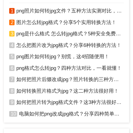
编辑和优化。
优点
：
1
png照片如何转jpg文件？五种方法实测对比，附各场景最优选!！
2
图片怎么转jpg格式？分享5个实用转换方法！
极致控制
：可精确调整图像尺寸、分辨率、色
彩模式和质量等级。
3
png是什么格式 怎么转jpg格式？5种安全免费转换方法全解析！
无损编辑
：在转换格式前，可以在保留所有原
始信息的情况下对图像进行编辑。
4
怎么把图片改为jpg格式？分享6种转换的方法！
批量处理
：通过“动作”和“图像处理器”功能，可
5
png图片如何转jpg？别慌，这4招随便用！
以高效处理成百上千张图片。
6
png格式怎么转jpg？四种方法对比，一看就懂！
缺点
：
7
如何把照片后缀改成jpg？照片转换的三种方法！
成本高昂
：需要订阅Adobe Creative Cloud服
务，价格不菲。
8
如何转换照片格式为jpg？这二种方法很好用！
学习曲线
：软件功能复杂，对新手不够友好。
9
如何把照片转为jpg格式文件？这3种方法很好用!！
系统资源占用大
：是一款大型软件，对电脑性
能有一定要求。
10
电脑如何把png改成jpg格式？分享四种简单转换方法！
操作步骤：
文件 > 打开
1、打开文件
：启动Photoshop，通过