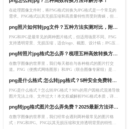
png怎么转jpg？三种高效转换方法详解分享！
便网络传输、满足社交媒体上传要求，还是为了优化网站加载
转换的PNG图片。
速度，掌握高效的转换方法都至关重要。那么png怎么转换成
在处理图像文件时，将PNG格式转换为JPG格式是一个常见的
jpg呢？
需求。PNG格式以其无损压缩和高质量特性而受到青睐，但
JPG格式在压缩效率和文件大小方面更具优势，特别适用于网
png照片如何转jpg文件？五种方法实测对比，附各场景最优选!！
络传输和存储。那么png怎么转jpg呢？本文将介绍三种将PNG
转换为JPG的实用方法。
PNG和JPG是最常见的两种图片格式，但适用场景不同。PNG
支持透明背景、无损压缩，适合logo、截图、设计稿；JPG压缩
率高、文件体积小、兼容性广，适合网页上传、社交分享、证
png转照片jpg格式怎么弄？梳理五种高效转换方法！
件照提交。很多时候我们需要把PNG转成JPG——但不同方法
在转换质量、操作效率、数据安全方面差异很大，选错方法可
在数字图像的世界里，我们每天都在与各种格式的图片打交
或者，更便捷的方式是直接将PNG文件拖拽到
能导致图片模糊、色彩失真，甚至透明背景变成黑底。
道。PNG（便携式网络图形）和JPG（联合图像专家组）是其
网页的指定区域。
中最常见的两种。PNG以其无损压缩和支持透明背景的特性而
png是什么格式 怎么转jpg格式？5种安全免费转换方法全解析！
备受青睐，尤其适用于图标、Logo和需要保留精细细节的图
3、开始转换
：点击开始
转换
按钮。网站会开始上传
形。然而，当我们想要在网站上快速加载图片
PNG是什么格式？怎么转JPG格式？90%的用户因格式混淆导致
并处理您的文件，此过程通常只需几秒钟。
图片无法上传、文件过大！本文权威解析PNG格式本质，详解
PNG转JPG的5种安全方法（含Win11/Mac/手机全平台），3分钟
png转jpg格式图片怎么弄免费？2025最新方法详解！
完成转换，100%保留画质！拒绝病毒工具，只推荐微软/苹果
认证方案，解决图片格式转换核心痛点。
在数字图像的世界里，我们经常会遇到两种最常见的图片格
式：PNG和JPG。PNG以其无损压缩和支持透明背景的特性，
深受设计师和需要高保真图像用户的喜爱。而JPG则以其高效