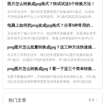
照片怎么转换成jpg格式？快试试这5个转换方法！
的压缩能力，在保证可接受画质的前提下，将文件体积大幅缩
小，成为网页发布、社交媒体分享和日常存储的首选。因此，
在日常生活中，我们经常需要将照片转换成JPG格式，以便在
将PNG转换为JPG的需求变得十分普遍——或许是为了减小文
不同的设备和平台上分享和使用。JPG格式因其高压缩比和较
件体积以便更快地上传和加载，或许是因为目标平台不支持
好的图像质量而广受欢迎。那么照片怎么转换成jpg格式呢？本
4、下载结果
：转换完成后，页面会显示下载链接。
PNG的透明特性。
电脑上如何把png改成jpg格式？分享5种常用的转换方法！
文将介绍五种将照片转换成JPG格式的方法，包括使用在线转
点击“下载”按钮将生成的JPG文件保存到您的电脑。
换工具、图像编辑软件、操作系统自带功能、专业批量转换软
注意点：
无论是为了减小文件大小、提高网页加载速度，还是满足某些
件以及直接修改文件后缀名（虽然不推荐但提及以作比较）。
软件或平台对JPG格式的要求，掌握几种有效的PNG转JPG方法
批量转换
：如果需要转换大量图片，请确认该
都是非常有用的。那么电脑上如何把png改成jpg格式呢？本文
png图片怎么批量转换成jpg？这三种方法快速搞定转换！
将介绍五种常用的方法来实现这一转换。
网站支持批量处理，并注意文件总大小限制。
输出质量
：留意默认的压缩质量，过低的设置
在日常工作和生活中，我们经常需要将PNG图片批量转换成
（如低于70%）会导致明显的画质损失。
JPG格式，以满足不同的使用需求。JPG格式具有更好的压缩效
果和兼容性，因此在一些场合下更为常用。那么png图片怎么批
png图片怎么转换成jpg？看一下这三个简单转换方法！
量转换成jpg呢？本文将介绍三种PNG图片批量转换成JPG的方
方法二：专业软件-Adobe Photoshop（质量
法，帮助读者高效地完成这一任务。
在数字图像处理中，不同的图片格式各有其独特之处。PNG格
与控制之选）
式以其无损压缩和透明背景支持而备受青睐，而JPG格式则因
其高效的压缩算法广泛应用于各类图片存储和传输。然而，在
对于专业设计师和摄影爱好者而言，Adobe
某些情况下，我们可能需要将PNG图片转换成JPG格式，以满
Photoshop是图像处理的黄金标准。它提供了无与伦
足特定的需求或优化存储空间。本文将介绍png图片怎么转换成
热门文章
更多 >
jpg，帮助读者轻松完成这一转换过程。
比的控制精度，可以在转换前对图像进行全方位的