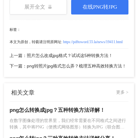
展开全文 ⇊
在线PNG转JPG
缺点
：
依赖网络
：上传和下载速度受限于您的网络环
境。
标签：
功能限制
：多数工具有文件数量、大小或转换
本文为原创，转载请注明原网址:
https://pdftoword.55.la/news/19411.html
次数的限制，且压缩质量选项较少。
上一篇：照片怎么改成jpg格式？试试这5种转换方法！
操作步骤（以转转大师为例）：
1、访问网站
：在浏览器中打开在线转换网站
：
下一篇：png转照片jpg格式怎么弄？梳理五种高效转换方法！
https://pdftoword.55.la/img2jpg/
相关文章
更多 >
png怎么转换成jpg？五种转换方法详解！
在数字图像处理的世界里，我们经常需要在不同格式之间进行
2、上传文件
：
转换，其中将PNG（便携式网络图形）转换为JPG（联合图像
专家组）是最常见的操作之一。无论是为了减小文件大小以方
点击“选择文件”按钮，从您的电脑中选择需要