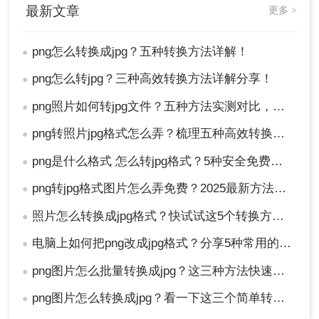
最新文章
菜单载入您的PNG图片。
更多 >
图像 > 模
2、检查图像模式（关键步骤）
：前往
式
，确保模式为“RGB颜色”而非“索引颜色”。JPG不
png怎么转换成jpg？五种转换方法详解！
●
支持索引颜色模式，如果是，请先转换为RGB。
png怎么转jpg？三种高效转换方法详解分享！
●
3、处理透明背景
：如果PNG有透明区域，您需要决
定如何处理。
png照片如何转jpg文件？五种方法实测对比，附各场景最优选!！
●
填充白色背景
：新建一个白色图层，并将其置
png转照片jpg格式怎么弄？梳理五种高效转换方法！
●
于原始图层下方。
填充其他颜色
：使用油漆桶工具或填充命令为
png是什么格式 怎么转jpg格式？5种安全免费转换方法全解析！
●
透明区域上色。
png转jpg格式图片怎么弄免费？2025最新方法详解！
●
4、导出为JPG
：
照片怎么转换成jpg格式？快试试这5个转换方法！
●
文件 > 导出 > 导出为
文件 > 另存
点击
或
电脑上如何把png改成jpg格式？分享5种常用的转换方法！
●
为
。
png图片怎么批量转换成jpg？这三种方法快速搞定转换！
●
png图片怎么转换成jpg？看一下这三个简单转换方法！
●