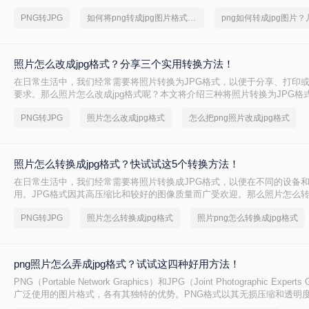
名，而JPG则因其有损压缩和高压缩率而受到广泛欢迎。在某些情况下，
PNG转JPG
如何将png转成jpg图片格式，转转大师帮你解决
PNG格式的图片转换为JPG格式，以满足特定的需求。那么如何png转jpg
种将PNG转换为JPG的方法。
照片怎么改成jpg格式？分享三个实用转换方法！
在日常生活中，我们经常需要将照片转换为JPG格式，以便于分享、打印
要求。那么照片怎么改成jpg格式呢？本文将介绍三种将照片转换为JPG格
方法都有其特点和适用场景，您可以根据自己的需求选择最合适的方式。
PNG转JPG
照片怎么改成jpg格式
怎么把png照片改成jpg格式
照片怎么转换成jpg格式？快试试这5个转换方法！
在日常生活中，我们经常需要将照片转换成JPG格式，以便在不同的设备
用。JPG格式因其高压缩比和较好的图像质量而广受欢迎。那么照片怎么转换
呢？本文将介绍五种将照片转换成JPG格式的方法，包括使用在线转换工
PNG转JPG
照片怎么转换成jpg格式
照片png怎么转换成jpg格式
件、操作系统自带功能、专业批量转换软件以及直接修改文件后缀名（虽
作比较）。
png照片怎么弄成jpg格式？试试这四种好用方法！
PNG（Portable Network Graphics）和JPG（Joint Photographic Exper
广泛使用的图片格式，各有其独特的优势。PNG格式以其无损压缩和透明
常适合存储线条图、文字图和图标等高质量图像；而JPG格式则以其有损