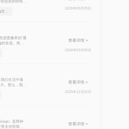
缩和透明背景的特性而
其广泛的支持和较小的文
2026年03月05日
png快速怎么转jpg，png怎么转jpg格式
然是图像界的“通
查看详情 >
愧的首选。然
g格式呢？本文将
2026年03月05日
是我们生活中最
查看详情 >
图片。那么，我们
jpg的操作方法
2025年12月02日
ts Group）是两种
查看详情 >
背景支持而闻