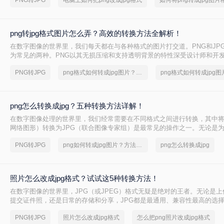
PNG转JPG
电脑上如何把png改成jpg格式
png转jpg格式图片怎么弄？高效的转换方法全解析！
在数字图像的世界里，我们每天都在与各种格式的图片打交道。PNG和JP
为常见的两种。PNG以其无损压缩和支持透明背景的特性深受设计师和开
JPF则凭借其极高的压缩率，在保证可接受画质的同时大幅减小文件体积
PNG转JPG
png格式如何转成jpg图片？简单高效的恢复方法
日常存储的绝对主力。因此，将PNG转换
png怎么转换成jpg？五种转换方法详解！
在数字图像处理的世界里，我们经常需要在不同格式之间进行转换，其中将
网络图形）转换为JPG（联合图像专家组）是最常见的操作之一。无论是
以方便网络传输、满足社交媒体上传要求，还是为了优化网站加载速度，
PNG转JPG
png如何转成jpg图片？方法详解
png怎么转换成jpg
法都至关重要。那么png怎么转换成jpg呢？
照片怎么改成jpg格式？试试这5种转换方法！
在数字图像的世界里，JPG（或JPEG）格式无疑是绝对的王者。无论是
提交证件照，还是日常的存储和分享，JPG都是最通用、兼容性最高的选
常会遇到来自手机、相机或网络的其他格式图片，如PNG、HEIC、WEBP
PNG转JPG
照片怎么改成jpg格式
怎么把png照片改成jpg格式
可能在不同场景下带来不便。那么，照片怎么改成jpg格式呢？