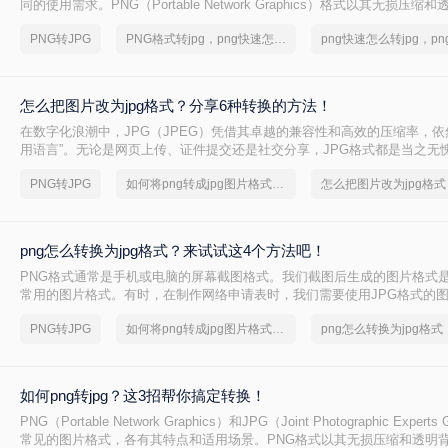
同的使用需求。PNG（Portable Network Graphics）格式以其无损压
受到青睐，但JPG（Joint Photographic Experts Group）格式则因
PNG转JPG
PNG格式转jpg，png快速怎么转jpg
件大小而更适合网络传输和打印
怎么把图片改为jpg格式？分享6种转换的方法！
在数字化浪潮中，JPG（JPEG）凭借其卓越的兼容性和高效的压缩率，依
用语言”。无论是网页上传、证件提交还是社交分享，JPG格式都是当之无
而，面对HEIC、PNG、WEBP等五花八门的格式，那么怎么把图片改为jp
PNG转JPG
如何将png转成jpg图片格式，分享一种简单的方法
怎么把图片改为jpg格式
摒弃繁琐的软件推荐，为你呈现最纯粹、最有效的实战方案。
png怎么转换为jpg格式？来试试这4个方法吧！
PNG格式通常是手机或电脑的屏幕截图格式。我们截图后生成的图片格式
常用的图片格式。有时，在制作网络申请表时，我们需要使用JPG格式的
可以将png怎么转换为jpg格式吗？当然是可以的，下面就来给大家讲讲png转
PNG转JPG
如何将png转成jpg图片格式，实用的方法来了
png怎么转换为jpg格式
吧。
如何png转jpg？这3招帮你搞定转换！
PNG（Portable Network Graphics）和JPG（Joint Photographic Exper
常见的图片格式，各有其特点和适用场景。PNG格式以其无损压缩和透明