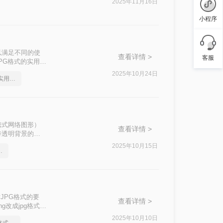
2025年11月16日
换为JPG格
小程序
以满足不同的使
查看详情 >
客服
PG格式的实用方
2025年10月24日
png如何转成jpg图片，实用方法不要错过
携式网络图形）
查看详情 >
持透明背景的特
，当我们想要在
2025年10月15日
简单高效的恢复方法
JPG格式的要
查看详情 >
改成jpg格式
2025年10月10日