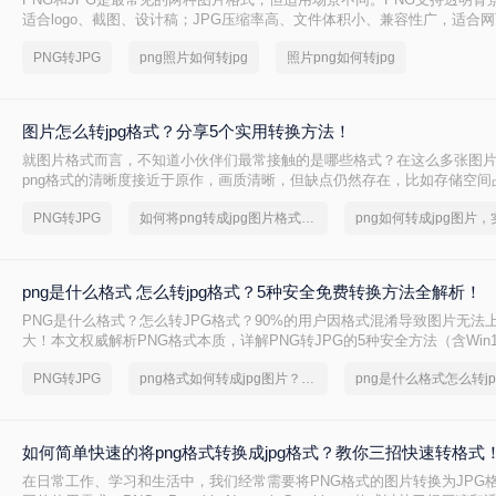
适合logo、截图、设计稿；JPG压缩率高、文件体积小、兼容性广，适合
享、证件照提交。很多时候我们需要把PNG转成JPG——但不同方法在转
PNG转JPG
png照片如何转jpg
照片png如何转jpg
率、数据安全方面差异很大，选错方法可能导致图片模糊、色彩失真，甚
底。
图片怎么转jpg格式？分享5个实用转换方法！
就图片格式而言，不知道小伙伴们最常接触的是哪些格式？在这么多张图
png格式的清晰度接近于原作，画质清晰，但缺点仍然存在，比如存储空间
一些网站不支持png格式的图片，因此很多人都会把图片怎么转jpg格式，那
PNG转JPG
如何将png转成jpg图片格式，实用的方法来了
jpg？
png是什么格式 怎么转jpg格式？5种安全免费转换方法全解析！
PNG是什么格式？怎么转JPG格式？90%的用户因格式混淆导致图片无法
大！本文权威解析PNG格式本质，详解PNG转JPG的5种安全方法（含Win11
台），3分钟完成转换，100%保留画质！拒绝病毒工具，只推荐微软/苹果
PNG转JPG
png格式如何转成jpg图片？方法详细解析
png是什么格式怎么转j
图片格式转换核心痛点。
如何简单快速的将png格式转换成jpg格式？教你三招快速转格式
在日常工作、学习和生活中，我们经常需要将PNG格式的图片转换为JPG