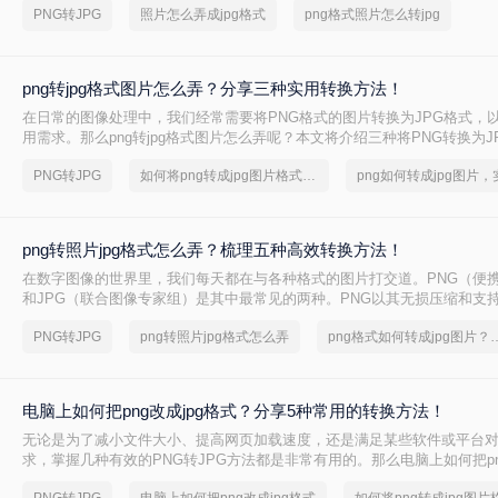
PNG转JPG
照片怎么弄成jpg格式
png格式照片怎么转jpg
率闻名，适合存储照片和真实场景图像。然而，有时我们需要将PNG照片转
式，以减小文件大小
png转jpg格式图片怎么弄？分享三种实用转换方法！
在日常的图像处理中，我们经常需要将PNG格式的图片转换为JPG格式，
用需求。那么png转jpg格式图片怎么弄呢？本文将介绍三种将PNG转换为J
法。
PNG转JPG
如何将png转成jpg图片格式，实用的方法来了
png转照片jpg格式怎么弄？梳理五种高效转换方法！
在数字图像的世界里，我们每天都在与各种格式的图片打交道。PNG（便
和JPG（联合图像专家组）是其中最常见的两种。PNG以其无损压缩和支
性而备受青睐，尤其适用于图标、Logo和需要保留精细细节的图形。然而
PNG转JPG
png转照片jpg格式怎么弄
png格式如何转成jpg图片？
网站上快速加载图片
电脑上如何把png改成jpg格式？分享5种常用的转换方法！
无论是为了减小文件大小、提高网页加载速度，还是满足某些软件或平台对
求，掌握几种有效的PNG转JPG方法都是非常有用的。那么电脑上如何把png
呢？本文将介绍五种常用的方法来实现这一转换。