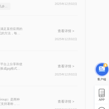
我们可能需要将
2025年12月02日
png如何转成jpg图片？几步就搞定
呢？本文将介绍三
或满足某些应用的
查看详情 >
式的方法，每种
2025年12月02日
和平台上分享和使
查看详情 >
成jpg格式
具、图像编辑软
2025年12月02日
然不推荐但提及以
客户端
ts Group）是两种
APP
查看详情 >
度支持著称，非
压缩和较高的压缩