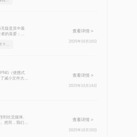
如何将png转成jpg图片格式，分享一种简单的方法
G无疑是其中最
查看详情 >
发者的喜爱；而
，成为网络传播和
2025年10月10日
png格式如何转成jpg图片？方法详细解析
PNG（便携式
查看详情 >
为了减小文件大小
掌握高效的转换方
2025年10月14日
上传到社交媒体、
查看详情 >
择。然而，我们常
、RAW等，它们
2025年10月10日