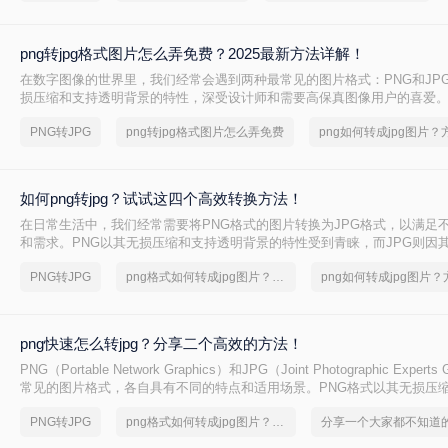
png转jpg格式图片怎么弄免费？2025最新方法详解！
在数字图像的世界里，我们经常会遇到两种最常见的图片格式：PNG和JPG
损压缩和支持透明背景的特性，深受设计师和需要高保真图像用户的喜爱。
效的压缩能力，在保证可接受画质的前提下，将文件体积大幅缩小，成为
PNG转JPG
png转jpg格式图片怎么弄免费
体分享和日常存储的首选。因此，将PNG转换为JPG的需求变得十分普遍
减小文件体积以便更快地上传和加载，或许是因为目标平台不支持PNG的
如何png转jpg？试试这四个高效转换方法！
在日常生活中，我们经常需要将PNG格式的图片转换为JPG格式，以满足
和需求。PNG以其无损压缩和支持透明背景的特性受到青睐，而JPG则因
法和广泛的兼容性成为互联网上最常用的图片格式之一。那么如何png转jp
PNG转JPG
png格式如何转成jpg图片？简单高效的恢复方法
介绍四种将PNG转换为JPG的方法，帮助您轻松完成图片格式的转换。
png快速怎么转jpg？分享二个高效的方法！
PNG（Portable Network Graphics）和JPG（Joint Photographic Exper
常见的图片格式，各自具有不同的特点和适用场景。PNG格式以其无损压
景和丰富的颜色层次而受到青睐，而JPG格式则因其压缩率高、占用空间
PNG转JPG
png格式如何转成jpg图片？简单高效的恢复方法
照片和图像。在某些情况下，我们可能需要将PNG图片快速转换为JPG格
的需求。那么png快速怎么转jpg呢？本文将介绍两种将PNG快速转为JPG