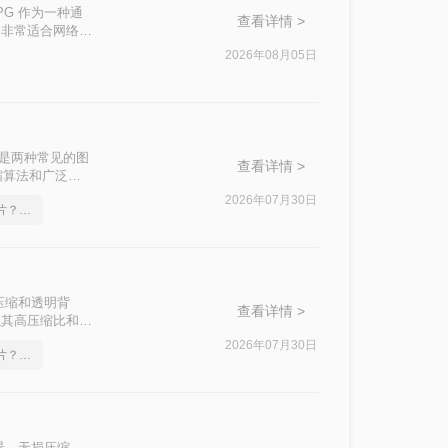
PG 作为一种通
查看详情 >
，非常适合网络传
淆“改后缀”与
2026年08月05日
、转换质量、隐
速选择最合适的方
EG）是两种常见的图
查看详情 >
缩算法和广泛的
NG格式的图片
2026年07月30日
png格式如何转成jpg图片？简单易学的方法
为JPG的高效方
压缩和透明背
查看详情 >
以其高压缩比和广
G图片如何转
2026年07月30日
png格式如何转成jpg图片？几招轻松搞定
根据图片数量、画
景、无损压缩，