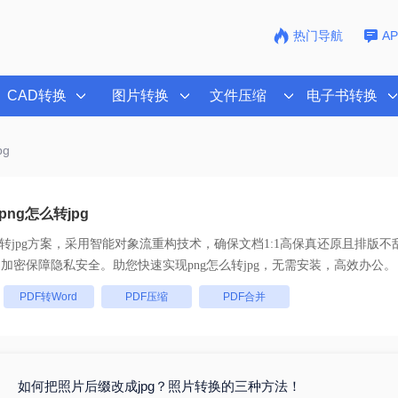
热门导航
A
CAD转换
图片转换
文件压缩
电子书转换
pg
ng怎么转jpg
转jpg
方案，采用智能对象流重构技术，确保文档1:1高保真还原且排版不
 SSL 加密保障隐私安全。助您快速实现
png怎么转jpg
，无需安装，高效办公。
：
PDF转Word
PDF压缩
PDF合并
如何把照片后缀改成jpg？照片转换的三种方法！