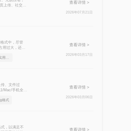
查看详情 >
网页上传、社交分
换质量、操作效
2026年07月21日
至透明背景变成黑
片格式中，尽管
查看详情 >
占用过大，还有
么如何png转
2026年03月17日
png如何转成jpg图片，实用方法不要错过
上传、文件过
查看详情 >
/Mac/手机全平
认证方案，解决
2026年03月06日
pg格式
！
格式，以满足不
查看详情 >