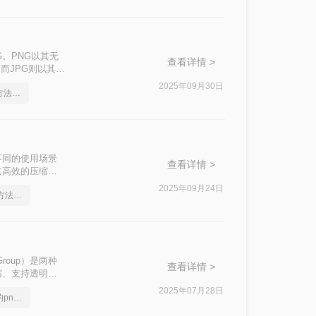
。PNG以其无
查看详情 >
而JPG则以其高
网页发布、社交媒
2025年09月30日
png如何转成jpg图片？方法详解
——或许是为了
透明特性。
不同的使用场景
查看详情 >
其高效的压缩算
g呢？本文将详细
2025年09月24日
png如何转成jpg图片？方法详解
ts Group）是两种
查看详情 >
缩、支持透明背
小而广泛用于存储
2025年07月28日
分享一个大家都不知道的png转jpg方法
式，以满足特定
的方法。