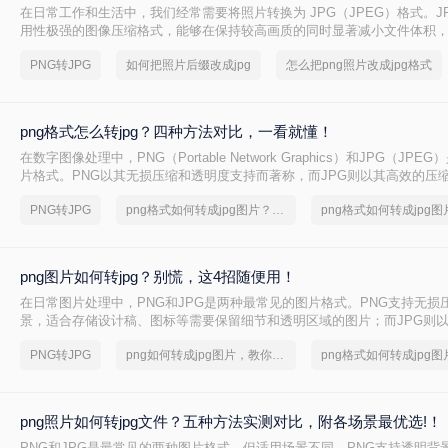
在日常工作和生活中，我们经常需要将照片转换为 JPG（JPEG）格式。J
用性极强的图像压缩格式，能够在保持较高画质的同时显著减小文件体积
输、社交分享、证件照提交及各类平台上传。然而，很多用户在操作时容易混
PNG转JPG
如何把照片后缀改成jpg
怎么把png照片改成jpg格式
“真实格式转换”，导致图片损坏或出现黑边、花屏等问题。本文从操作难度
私安全、批量能力四个维度，对比三种主流方案，帮助您根据实际场景快
法。
png格式怎么转jpg？四种方法对比，一看就懂！
在数字图像处理中，PNG（Portable Network Graphics）和JPG（JP
片格式。PNG以其无损压缩和透明度支持而著称，而JPG则以其高效的压
兼容性在互联网上占据主导地位。为了满足不同的需求，我们经常需要将P
PNG转JPG
png格式如何转成jpg图片？方法详细解析
转换为JPG格式。那么png格式怎么转jpg​呢？本文将介绍四种将PNG转换
法，帮助用户轻松完成图片格式的转换。
png图片如何转jpg？别慌，这4招随便用！
在日常图片处理中，PNG和JPG是两种最常见的图片格式。PNG支持无损
景，适合存储设计稿、图标等需要保留细节和透明区域的图片；而JPG则
泛的兼容性，更适合网页加载、社交媒体分享和日常照片存储。那么，PN
PNG转JPG
png如何转成jpg图片，教你一招搞定
JPG呢？本文将先给出四种方案的直观对比，再逐一拆解操作步骤，您可
质要求和隐私需求快速选择最合适的方法。
png照片如何转jpg文件？五种方法实测对比，附各场景最优选!！
PNG和JPG是最常见的两种图片格式，但适用场景不同。PNG支持透明背