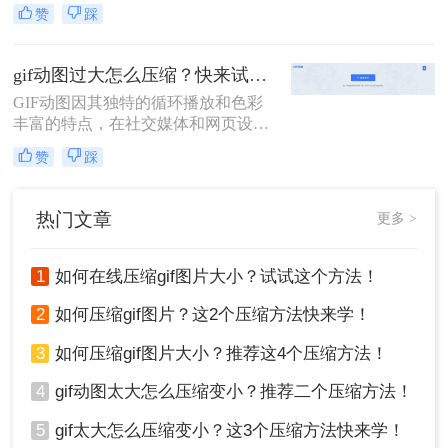
题。为了解决这个问题，我们需要对
赞
踩
动图进行压缩以减小其文件大小。那
么动图过大上传不了怎么压缩变小
呢？别担心，本文将为你介绍两种简
gif动图过大怎么压缩？快来试试这3种压缩方法！
单有效的动图压缩方法，帮助你轻松
GIF动图因其独特的循环播放和色彩
解决这一困扰。
丰富的特点，在社交媒体和网页设计
中广泛应用。然而，过大的GIF文件
赞
踩
不仅会增加加载时间，还可能影响用
户体验。因此，压缩过大的GIF动图
成为一项必要的任务。那么gif动图过
热门文章
更多 >
大怎么压缩呢？本文将介绍三种压缩
GIF动图的方法。
1
如何在线压缩gif图片大小？试试这个方法！
2
如何压缩gif图片？这2个压缩方法快来学！
3
如何压缩gif图片大小？推荐这4个压缩方法！
4
gif动图太大怎么压缩变小？推荐二个压缩方法！
5
gif太大怎么压缩变小？这3个压缩方法快来学！