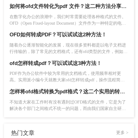
种特定的文档格式，在某些领域有着广泛的应用。然而，为了
脑上ofd文件如何转换
如何将ofd文件转化为pdf 文件？这二种方法分享给你！
更广泛地分享和查阅文档，很多用户需要将OFD文件转换为
PDF（Portable Document Format）格式。那么ofd文件怎样转换
在数字化办公的浪潮中，我们时常需要处理各种格式的文件。
成pdf文件呢？本文将为您介绍二种将OFD文件转换为PDF文件
OFD（Open Fixed-layout Document）文件作为一种特定的电子
的方法，并附上每种方法的简单介绍。
文档格式，在一些特定领域如电子公文、电子票据等有着广泛
OFD如何转成PDF？可以试试这2种方法！
应用。然而，由于PDF（Portable Document Format）文件的广
4、点击下载即可（PDF可在线预览）。
泛兼容性和出色的阅读体验，我们有时需要将OFD文件转化为
随着办公逐渐智能化的发展，现在很多资料都是以电子文档进
使用在线转换工具进行批量转换的优点是方便快
PDF格式。本文将详细介绍如何将ofd文件转化为pdf 文件的几
行传输的，除了常见的文档格式，还有ofd类型的文件，例如很
种方法。
捷，无需安装任何软件。但需要注意的是，由于是
多电子发票大多都是这种格式；但是为了方便传输和工作应用
ofd怎样转成pdf？可以试试这3种方法！
在线操作，需要确保上传和下载的文件安全，避免
则需要将ofd转成兼容性更高的PDF，那大家知道OFD如何转成
泄露个人信息。
PDF吗？下面就来分享二个简单的ofd转换方法吧！
PDF作为办公软件中较为常用的文档格式，使用频率相对更
高。实用派小编今天就教大家ofd怎样转成pdf，操作流程简
总结
单，一起来试下吗？
怎样将ofd格式转换为pdf格式？这二个实用的转换软件让你实现ofd转pdf
以上就是ofd怎么批量转成pdf的方法介绍了。无论
不知道大家在工作时有没有遇到过OFD格式的文件，它是为了
是使用专业的ofd转PDF软件还是在线转换工具，都
解决各个部门之间格式不统一的问题，而由我们国家自主研发
可以实现ofd文件的批量转换为PDF格式。您可以根
的一种文件格式。这种格式的文件因为有安全性很好这个优
据自己的需求和实际情况选择合适的方法进行转
点，所以受到了不少人的喜爱，不过随着而来就有一个问题，
换。同时，为了保护个人隐私和信息安全，请确保
就是这种格式的文件现在的使用群体还不够广泛，传输与查看
热门文章
更多 >
在使用这些方法时注意文件的保管和传输安全。希
起来有一点麻烦，其实要解决这个问题也很简单，只要使用