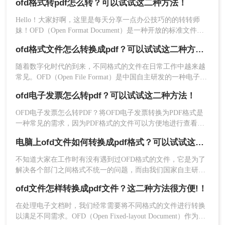
ofd格式转pdf怎么转？可以试试这二种方法！
式成为了一个常见的需求。那么ofd怎么批量转成pdf呢？本文
将介绍两种实用的方法，帮助您轻松实现ofd文件的批量转换。
Hello！大家好啊，这里是每天分享一点办公技巧的的转转师
妹！OFD（Open Format Document）是一种开放的标准文件格
式，而PDF（Portable Document Format）是一种可移植的文档
ofd格式文件怎么转换成pdf？可以试试这二种方法！
2、点击“选择文件”，把需要转换的OFD文件上传上
格式。由于两者格式不同，有时我们需要将OFD文件转为PDF
格式。本文将详细介绍ofd格式转pdf怎么转方法，帮助大家解
去。
随着数字化时代的到来，不同格式的文件在日常工作中越来越
决此类问题。
常见。OFD（Open File Format）是中国自主研发的一种电子文
件格式，广泛应用于电子公文、电子发票等领域。然而，有时
ofd电子发票怎么转pdf？可以试试这二种方法！
候我们可能需要将OFD格式文件转换为PDF格式，以便更好地
与国际接轨或满足特定需求。本文将介绍ofd格式文件怎么转换
OFD电子发票怎么转PDF？将OFD电子发票转换为PDF格式是
成pdf，帮助您轻松完成转换任务。
一种常见的需求，因为PDF格式的文件可以方便地进行查看、
打印和编辑等操作。本文将详细介绍将OFD电子发票转换为
电脑上ofd文件如何转换成pdf格式？可以试试这二种方法！
PDF格式的方法和步骤，以及需要注意的事项，帮助大家更好
地完成转换操作。
不知道大家在工作时有没有遇到过OFD格式的文件，它是为了
解决各个部门之间格式不统一的问题，而由我们国家自主研发
的一种文件格式。这种格式的文件因为有安全性很好这个优
3、点击“开始转换”就可以了
ofd文件怎样转换成pdf文件？这二种方法很方便!！
点，所以受到了不少人的喜爱，不过随着而来就有一个问题，
就是这种格式的文件现在的使用群体还不够广泛，传输与查看
在处理电子文档时，我们经常需要将不同格式的文件进行转换
起来有一点麻烦，其实要解决这个问题也很简单，只要使用
以满足不同需求。OFD（Open Fixed-layout Document）作为一
OFD转换器将文件格式改成自己想要的就行了。接下来我以电