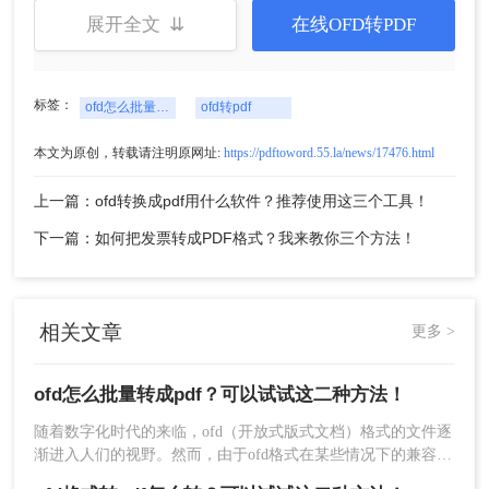
展开全文 ⇊
在线OFD转PDF
使用专业的ofd转PDF软件进行批量转换的优点是转
换速度快、质量高，且通常支持自定义转换设置，
满足不同的需求。
标签：
ofd怎么批量转成pdf
ofd转pdf
方法二：使用在线转换工具
本文为原创，转载请注明原网址:
https://pdftoword.55.la/news/17476.html
除了专业的软件外，还可以使用在线的ofd转PDF工
上一篇：ofd转换成pdf用什么软件？推荐使用这三个工具！
具进行批量转换。这些工具无需安装任何软件，只
下一篇：如何把发票转成PDF格式？我来教你三个方法！
需上传需要转换的ofd文件，即可在线进行转换并下
载生成的PDF文件。下面以转转大师在线OFD转
PDF工具进行批量转换操作为例。
操作如下：
相关文章
更多 >
1、打开在线OFD转PDF网址：
https://pdftoword.55.la/ofd2pdf/
ofd怎么批量转成pdf？可以试试这二种方法！
随着数字化时代的来临，ofd（开放式版式文档）格式的文件逐
渐进入人们的视野。然而，由于ofd格式在某些情况下的兼容性
和查阅便利性不如PDF格式，因此将ofd文件批量转换为PDF格