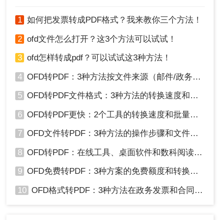
OFD转换器将文件格式改成自己想要的就行了。接下来我以怎
望本文对您有所帮助！
样将ofd格式转换为p
1
如何把发票转成PDF格式？我来教你三个方法！
2
ofd文件怎么打开？这3个方法可以试试！
3
ofd怎样转成pdf？可以试试这3种方法！
4
OFD转PDF：3种方法按文件来源（邮件/政务平台/扫描件）选！
5
OFD转PDF文件格式：3种方法的转换速度和格式保留对比！
6
OFD转PDF更快：2个工具的转换速度和批量处理能力对比！
7
OFD文件转PDF：3种方法的操作步骤和文件大小限制！
8
OFD转PDF：在线工具、桌面软件和数科阅读器，哪个更适合你！
9
OFD免费转PDF：3种方案的免费额度和转换效果实测！
10
OFD格式转PDF：3种方法在政务发票和合同上的转换精度差异！