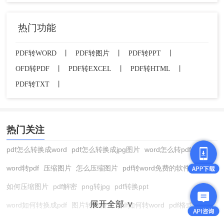
热门功能
PDF转WORD
丨
PDF转图片
丨
PDF转PPT
丨
OFD转PDF
丨
PDF转EXCEL
丨
PDF转HTML
丨
PDF转TXT
丨
热门关注
pdf怎么转换成word
pdf怎么转换成jpg图片
word怎么转pdf
word转pdf
压缩图片
怎么压缩图片
pdf转word免费的软件
如何压缩图片
pdf解密
png转jpg
pdf转换ppt
展开全部 ∨
word如何转换成pdf
图片转换格式
pdf如何转word
pdf格式转换
在线pdf转换成word
pdf转图片
pdf怎么转换成jpg图片
图片转pdf