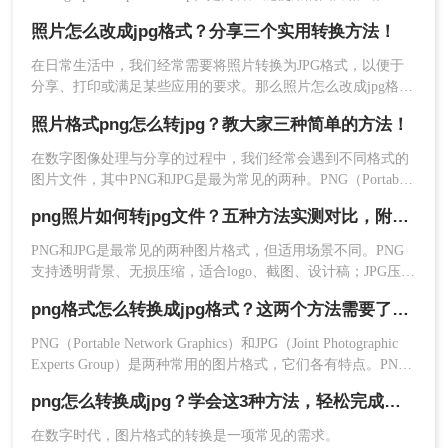
操作步骤：
PNG通常用于需要透明背景或无损压缩的情况，而JPG则因其
照片怎么改成jpg格式？分享三个实用转换方法！
有损压缩特性，广泛应用于网页和摄影领域，因为它能在保持
1、在手机应用商店中搜索并下载一个支持PNG转
较好图像质量的同时减小文件大小。那么png怎么转jpg格式照
JPG转换的应用程序，如QuickPic、Photo Editor
在日常生活中，我们经常需要将照片转换为JPG格式，以便于
片呢？，以下是一些方法和步骤。
等。
分享、打印或满足某些应用的要求。那么照片怎么改成jpg格式
呢？本文将介绍三种将照片转换为JPG格式的方法，每种方法
2、打开应用程序并导入需要转换的PNG格式照片。
照片格式png怎么转jpg？教大家三种简单的方法！
都有其特点和适用场景，您可以根据自己的需求选择最合适的
3、在应用程序的设置或编辑选项中，选择保存格式
方式。
为JPEG（JPG）。
在数字图像处理与分享的过程中，我们经常会遇到不同格式的
图片文件，其中PNG和JPG是最为常见的两种。PNG（Portable
4、保存更改，这样你就得到了JPG格式的照片。
Network Graphics）以其无损压缩、支持透明背景等特性而受到
注意事项：
png照片如何转jpg文件？五种方法实测对比，附各场景最优选!！
青睐，而JPG（Joint Photographic Experts Group）则因其较高的
在转换过程中，由于JPEG格式是有损压缩，可能会
压缩比和广泛的兼容性成为网络传输和打印的首选格式
PNG和JPG是最常见的两种图片格式，但适用场景不同。PNG
导致一定程度的图像质量损失。因此，在调整图像
支持透明背景、无损压缩，适合logo、截图、设计稿；JPG压缩
质量设置时，要权衡文件大小和图像质量之间的关
率高、文件体积小、兼容性广，适合网页上传、社交分享、证
系。
png格式怎么转换成jpg格式？这两个方法需要了解！
件照提交。很多时候我们需要把PNG转成JPG——但不同方法
在使用在线工具时，注意上传的文件大小限制以及
在转换质量、操作效率、数据安全方面差异很大，选错方法可
PNG（Portable Network Graphics）和JPG（Joint Photographic
隐私保护。尽量避免上传包含敏感信息的照片。
能导致图片模糊、色彩失真，甚至透明背景变成黑底。
Experts Group）是两种常用的图片格式，它们各有特点。PNG
转换后的JPG文件应该与原始PNG照片在视觉上保
格式适用于需要透明度的图片或网页元素，而JPG格式适用于
持一致，包括颜色、分辨率等。如有需要，可以在
png怎么转换成jpg？学会这3种方法，轻松完成图片转换！
照片和有连续色调的图片。如果你有一张PNG图片，并希望将
转换后对比查看效果。
其转换为JPG格式，那么png格式怎么转换成jpg格式呢？以下是
在数字时代，图片格式的转换是一项常见的需求。
通过以上三种方法中的任何一种，你都可以轻松地
二种简单的方法。