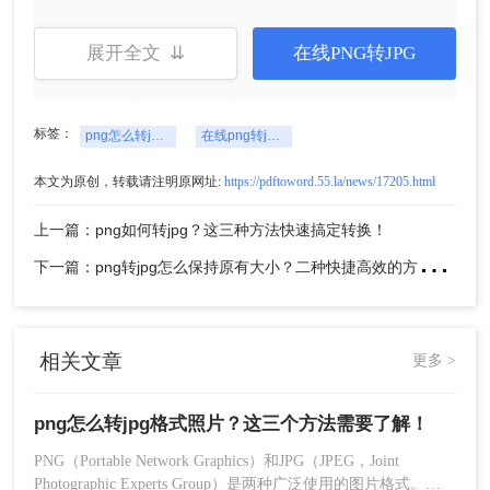
展开全文 ⇊
在线PNG转JPG
3、上传png图片，点击开始转换。
标签：
png怎么转jpg格式照片
在线png转jpg格式
本文为原创，转载请注明原网址:
https://pdftoword.55.la/news/17205.html
上一篇：png如何转jpg？这三种方法快速搞定转换！
下
一篇：png转jpg怎么保持原有大小？二种快捷高效的方法推荐给你！
4、等待一小会就转好了，下载文件即可使用。
相关文章
更多 >
方法三：使用手机应用程序
png怎么转jpg格式照片？这三个方法需要了解！
现在许多手机应用程序也提供了将PNG转换为JPG
PNG（Portable Network Graphics）和JPG（JPEG，Joint
的功能。
Photographic Experts Group）是两种广泛使用的图片格式。