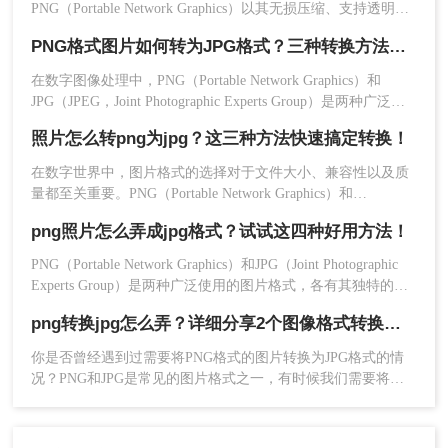
PNG（Portable Network Graphics）以其无损压缩、支持透明背
将PNG格式的照片转换为JPG格式，以满足不同的
景和丰富的色彩深度而广受欢迎，但在某些场合，如网页加
使用需求。无论是为了减小文件大小，还是为了在
PNG格式图片如何转为JPG格式？三种转换方法了解一下！
载、邮件附件或打印时，JPG（JPEG，Joint Photographic
特定平台上发布，JPG格式都是一个很好的选择。
Experts Group）格式因其较小的文件体积和广泛的兼容性而更
在数字图像处理中，PNG（Portable Network Graphics）和
受欢迎。本文将详细解析png怎么转换成jpg，并提供几种实用
JPG（JPEG，Joint Photographic Experts Group）是两种广泛使
的转换方法。
用的图片格式。PNG以其无损压缩和支持透明度的特性而著
照片怎么转png为jpg？这三种方法快速搞定转换！
称，非常适合用于需要高清晰度和透明背景的图像，如网页图
标、Logo等。而JPG则以其高效的压缩算法和广泛的兼容性
在数字世界中，图片格式的选择对于文件大小、兼容性以及质
量都至关重要。PNG（Portable Network Graphics）和
JPG（Joint Photographic Experts Group）是两种最常用的图片格
png照片怎么弄成jpg格式？试试这四种好用方法！
式，各有其特点。PNG格式以其无损压缩和透明背景支持而闻
名，而JPG则以较小的文件尺寸和广泛的兼容性在网页和社交
PNG（Portable Network Graphics）和JPG（Joint Photographic
媒体上广受欢迎。因此，在某些情况下，您可能需要将PNG格
Experts Group）是两种广泛使用的图片格式，各有其独特的优
式的照片转换为JPG格式。那么照片怎么转png为jpg呢？以下是
势。PNG格式以其无损压缩和透明度支持著称，非常适合存储
几种实现这一转换的方法。
png转换jpg怎么弄？详细分享2个图像格式转换方法！
线条图、文字图和图标等高质量图像；而JPG格式则以其有损
压缩和较高的压缩率闻名，适合存储照片和真实场景图像。然
你是否曾经遇到过需要将PNG格式的图片转换为JPG格式的情
而，有时我们需要将PNG照片转换为JPG格式，以减小文件大
况？PNG和JPG是常见的图片格式之一，有时候我们需要将
小
PNG图片转换为JPG格式，以便在不同的场合使用。那么png转
换jpg怎么弄呢？本篇文章将为你详细介绍PNG转换为JPG的方
法和步骤，希望能帮助到你。