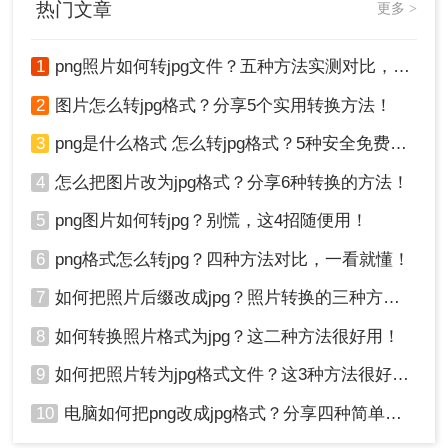
2、点击“文件”，在“另存为”中找到“JPG图片”即可转
热门文章
更多 >
jpg呢？以下将介绍三种实用的PNG转JPG的方法。
换成功。
1
png照片如何转jpg文件？五种方法实测对比，附各场景最优选!！
注意事项
2
图片怎么转jpg格式？分享5个实用转换方法！
在转换过程中，请确保备份原PNG图片以防意
3
png是什么格式 怎么转jpg格式？5种安全免费转换方法全解析！
外丢失数据。
转换后的JPG图片可能会失去PNG格式的某些
4
怎么把图片改为jpg格式？分享6种转换的方法！
特性，如透明度和无损压缩。因此，在转换前
请仔细考虑是否真的需要这种格式转换。
5
png图片如何转jpg？别慌，这4招随便用！
不同的在线转换工具和图片编辑软件可能在界
6
png格式怎么转jpg？四种方法对比，一看就懂！
面和操作上有所差异，请根据具体软件的说明
进行操作。
7
如何把照片后缀改成jpg？照片转换的三种方法！
8
如何转换照片格式为jpg？这二种方法很好用！
总结
9
如何把照片转为jpg格式文件？这3种方法很好用!！
以上就是png怎么转jpg格式的方法介绍了，无论你
是使用专业软件、在线工具还是使用画图工具，将
10
电脑如何把png改成jpg格式？分享四种简单转换方法！
PNG转换为JPG都是一项相对简单的任务。选择最