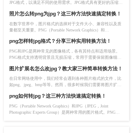
JPG格式，以满足不同的使用需求。JPG格式具有更好的压缩效
方法三：使用“画图”工具进行转换
果和兼容性，因此在一些场合下更为常用。那么png图片怎么批
照片怎么转png为jpg？这三种方法快速搞定转换！
量转换成jpg呢？本文将介绍三种PNG图片批量转换成JPG的方
虽然这款软件名字叫做“画图”，但是它除了可以制
法，帮助读者高效地完成这一任务。
在数字世界中，图片格式的选择对于文件大小、兼容性以及质
作一些简单的绘画，还具有图片格式转换功能，能
量都至关重要。PNG（Portable Network Graphics）和
帮我们将PNG图片转换为JPG。
JPG（Joint Photographic Experts Group）是两种最常用的图片格
png怎样转jpg格式？分享三种实用转换方法！
操作如下：
式，各有其特点。PNG格式以其无损压缩和透明背景支持而闻
1、打开画图工具，导入需要转换的图片。
名，而JPG则以较小的文件尺寸和广泛的兼容性在网页和社交
PNG和JPG是两种常见的图像格式，各有其特点和适用场景。
媒体上广受欢迎。因此，在某些情况下，您可能需要将PNG格
PNG格式支持透明背景且无损压缩，常用于需要保留图像细节
式的照片转换为JPG格式。那么照片怎么转png为jpg呢？以下是
和透明度的场景；而JPG格式则更适合用于网络传输和照片分
几种实现这一转换的方法。
图片扩展名怎么改jpg？教大家三种简单转换方法！
享，因为它采用了有损压缩技术，可以在一定程度上减小文件
体积，同时保持较好的图像质量。那么png怎样转jpg格式呢？
在日常网络使用中，我们经常会遇到各种图片格式的文件，比
本文将介绍三种将PNG转换为JPG格式的方法。
如png、jpeg、bmp等等。然而，很多时候我们需要将图片扩展
名改为jpg格式，因为jpg格式在网页加载速度和存储空间方面
png如何转jpg？这三种方法快速搞定转换！
更加优秀。那么，图片扩展名怎么改jpg呢？本文将为您详细介
绍三种简单实用的方法，帮助您达到这一目标。
PNG（Portable Network Graphics）和JPG（JPEG，Joint
Photographic Experts Group）是两种常用的图片格式。PNG以
其高质量的无损压缩和支持透明度的特性而著称，而JPG则以
其优秀的压缩率和广泛的应用范围而流行。然而，在某些情况
下，我们可能需要将PNG图片转换为JPG格式。那么png如何转