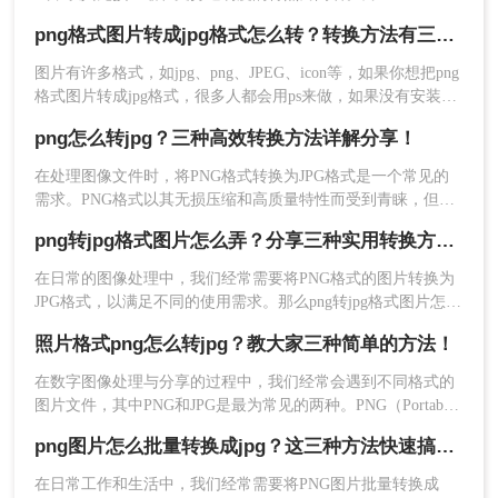
JPG（JPEG）则是一种常用的有损压缩格式，适用于存储和分
png格式图片转成jpg格式怎么转？转换方法有三种！
享色彩丰富但细节要求不高的图片。有时，我们可能需要将
PNG格式的图片转换为JPG格式，以减小文件大小、提高兼容
图片有许多格式，如jpg、png、JPEG、icon等，如果你想把png
性或便于网络分享。那么png怎么转jpg格式呢？下面，我们将
格式图片转成jpg格式，很多人都会用ps来做，如果没有安装，
介绍几种简单的方法来实现PNG到JPG的转换。
那就用ps了。图片格式转换其实也可以在线转换，下面我就为
png怎么转jpg？三种高效转换方法详解分享！
你介绍png格式图片转成jpg格式怎么转方法。一起来看看吧。
在处理图像文件时，将PNG格式转换为JPG格式是一个常见的
需求。PNG格式以其无损压缩和高质量特性而受到青睐，但
3、上传png图片，点击开始转换。
JPG格式在压缩效率和文件大小方面更具优势，特别适用于网
png转jpg格式图片怎么弄？分享三种实用转换方法！
络传输和存储。那么png怎么转jpg呢？本文将介绍三种将PNG
转换为JPG的实用方法。
在日常的图像处理中，我们经常需要将PNG格式的图片转换为
JPG格式，以满足不同的使用需求。那么png转jpg格式图片怎么
弄呢？本文将介绍三种将PNG转换为JPG格式的实用方法。
照片格式png怎么转jpg？教大家三种简单的方法！
在数字图像处理与分享的过程中，我们经常会遇到不同格式的
图片文件，其中PNG和JPG是最为常见的两种。PNG（Portable
Network Graphics）以其无损压缩、支持透明背景等特性而受到
png图片怎么批量转换成jpg？这三种方法快速搞定转换！
青睐，而JPG（Joint Photographic Experts Group）则因其较高的
4、等待一小会就转好了，下载文件即可使用。
压缩比和广泛的兼容性成为网络传输和打印的首选格式
在日常工作和生活中，我们经常需要将PNG图片批量转换成