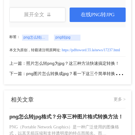
如果你没有安装图像处理软件，也可以使用在线转
换工具来将PNG转换为JPG。下面以转转大师在线
展开全文 ⇊
在线PNG转JPG
转换工具操作为例。
操作如下：
1、打开在线
png转jpg
网址：
标签：
https://pdftoword.55.la/img2jpg/
png怎么转jpg格式
png转jpg
本文为原创，转载请注明原网址:
https://pdftoword.55.la/news/17237.html
上一篇：照片怎么转png为jpg？这三种方法快速搞定转换！
下
一篇：png图片怎么转换成jpg？看一下这三个简单转换方法！
相关文章
更多 >
2、打开链接进入转换页面。该功能不仅支持png转
png怎么转jpg格式？分享三种图片格式转换方法！
jpg还支持bmp转jpg、ico转jpg，所以，如果有需求
的朋友也可以通过该页面进行转换哦。
PNG（Portable Network Graphics）是一种广泛使用的图像格
式，以其无损压缩和支持透明度的特点而闻名。而