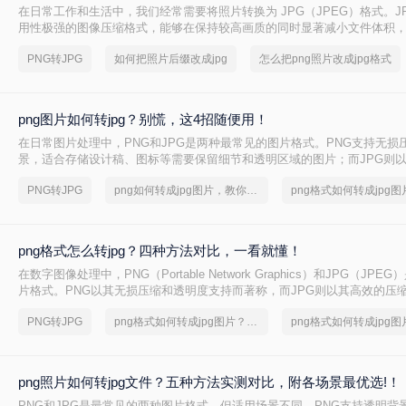
在日常工作和生活中，我们经常需要将照片转换为 JPG（JPEG）格式。J
用性极强的图像压缩格式，能够在保持较高画质的同时显著减小文件体积
输、社交分享、证件照提交及各类平台上传。然而，很多用户在操作时容易混
PNG转JPG
如何把照片后缀改成jpg
怎么把png照片改成jpg格式
“真实格式转换”，导致图片损坏或出现黑边、花屏等问题。本文从操作难度
私安全、批量能力四个维度，对比三种主流方案，帮助您根据实际场景快
法。
png图片如何转jpg？别慌，这4招随便用！
在日常图片处理中，PNG和JPG是两种最常见的图片格式。PNG支持无损
景，适合存储设计稿、图标等需要保留细节和透明区域的图片；而JPG则
泛的兼容性，更适合网页加载、社交媒体分享和日常照片存储。那么，PN
PNG转JPG
png如何转成jpg图片，教你一招搞定
JPG呢？本文将先给出四种方案的直观对比，再逐一拆解操作步骤，您可
质要求和隐私需求快速选择最合适的方法。
png格式怎么转jpg？四种方法对比，一看就懂！
在数字图像处理中，PNG（Portable Network Graphics）和JPG（JP
片格式。PNG以其无损压缩和透明度支持而著称，而JPG则以其高效的压
兼容性在互联网上占据主导地位。为了满足不同的需求，我们经常需要将P
PNG转JPG
png格式如何转成jpg图片？方法详细解析
转换为JPG格式。那么png格式怎么转jpg​呢？本文将介绍四种将PNG转换
法，帮助用户轻松完成图片格式的转换。
png照片如何转jpg文件？五种方法实测对比，附各场景最优选!！
PNG和JPG是最常见的两种图片格式，但适用场景不同。PNG支持透明背