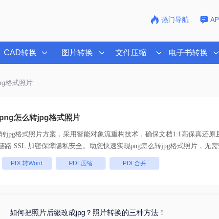
热门导航
A
CAD转换
图片转换
文件压缩
电子书转换
jpg格式照片
ng怎么转jpg格式照片
么转jpg格式照片
方案，采用智能对象流重构技术，确保文档1:1高保真还原
批量处理， 全链路 SSL 加密保障隐私安全。助您快速实现
png怎么转jpg格式照片
，无需
：
PDF转Word
PDF压缩
PDF合并
如何把照片后缀改成jpg？照片转换的三种方法！