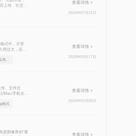
查看详情 >
网页上传、社交分
换质量、操作效
2026年07月21日
至透明背景变成黑
片格式中，尽管
查看详情 >
占用过大，还有
么如何png转
2026年03月17日
png如何转成jpg图片，实用方法不要错过
上传、文件过
查看详情 >
/Mac/手机全平
认证方案，解决
2026年03月06日
pg格式
然是图像界的“通
查看详情 >