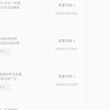
PG 作为一种通
查看详情 >
，非常适合网络传
淆“改后缀”与
2026年08月05日
、转换质量、隐
速选择最合适的方
压缩和透明背
查看详情 >
以其高压缩比和广
G图片如何转
2026年07月30日
png格式如何转成jpg图片？几招轻松搞定
根据图片数量、画
EG）是两种常见的图
查看详情 >
缩算法和广泛的
NG格式的图片
2026年07月30日
png格式如何转成jpg图片？简单易学的方法
为JPG的高效方
景、无损压缩，