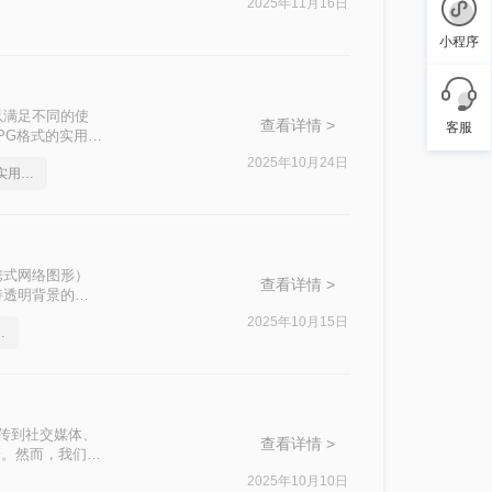
2025年11月16日
换为JPG格
小程序
以满足不同的使
查看详情 >
客服
PG格式的实用方
2025年10月24日
png如何转成jpg图片，实用方法不要错过
携式网络图形）
查看详情 >
持透明背景的特
，当我们想要在
2025年10月15日
简单高效的恢复方法
上传到社交媒体、
查看详情 >
择。然而，我们常
、RAW等，它们
2025年10月10日