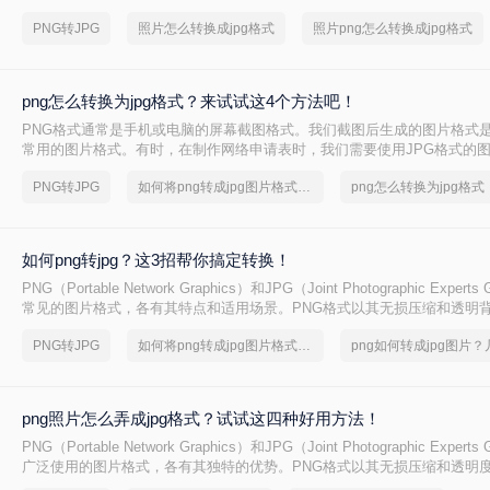
呢？本文将介绍五种将照片转换成JPG格式的方法，包括使用在线转换工
PNG转JPG
照片怎么转换成jpg格式
照片png怎么转换成jpg格式
件、操作系统自带功能、专业批量转换软件以及直接修改文件后缀名（虽
作比较）。
png怎么转换为jpg格式？来试试这4个方法吧！
PNG格式通常是手机或电脑的屏幕截图格式。我们截图后生成的图片格式
常用的图片格式。有时，在制作网络申请表时，我们需要使用JPG格式的
可以将png怎么转换为jpg格式吗？当然是可以的，下面就来给大家讲讲png转
PNG转JPG
如何将png转成jpg图片格式，实用的方法来了
png怎么转换为jpg格式
吧。
如何png转jpg？这3招帮你搞定转换！
PNG（Portable Network Graphics）和JPG（Joint Photographic Exper
常见的图片格式，各有其特点和适用场景。PNG格式以其无损压缩和透明
名，而JPG则因其有损压缩和高压缩率而受到广泛欢迎。在某些情况下，
PNG转JPG
如何将png转成jpg图片格式，转转大师帮你解决
PNG格式的图片转换为JPG格式，以满足特定的需求。那么如何png转jpg
种将PNG转换为JPG的方法。
png照片怎么弄成jpg格式？试试这四种好用方法！
PNG（Portable Network Graphics）和JPG（Joint Photographic Exper
广泛使用的图片格式，各有其独特的优势。PNG格式以其无损压缩和透明
常适合存储线条图、文字图和图标等高质量图像；而JPG格式则以其有损