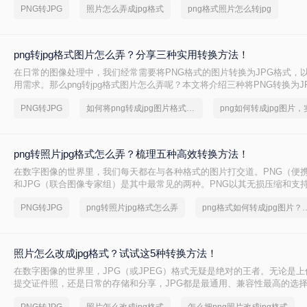
PNG转JPG
照片怎么弄成jpg格式
png格式照片怎么转jpg
率闻名，适合存储照片和真实场景图像。然而，有时我们需要将PNG照片转
式，以减小文件大小
png转jpg格式图片怎么弄？分享三种实用转换方法！
在日常的图像处理中，我们经常需要将PNG格式的图片转换为JPG格式，
用需求。那么png转jpg格式图片怎么弄呢？本文将介绍三种将PNG转换为J
法。
PNG转JPG
如何将png转成jpg图片格式，实用的方法来了
png转照片jpg格式怎么弄？梳理五种高效转换方法！
在数字图像的世界里，我们每天都在与各种格式的图片打交道。PNG（便
和JPG（联合图像专家组）是其中最常见的两种。PNG以其无损压缩和支
性而备受青睐，尤其适用于图标、Logo和需要保留精细细节的图形。然而
PNG转JPG
png转照片jpg格式怎么弄
png格式如何转成jpg图片？
网站上快速加载图片
照片怎么改成jpg格式？试试这5种转换方法！
在数字图像的世界里，JPG（或JPEG）格式无疑是绝对的王者。无论是
提交证件照，还是日常的存储和分享，JPG都是最通用、兼容性最高的选
常会遇到来自手机、相机或网络的其他格式图片，如PNG、HEIC、WEBP