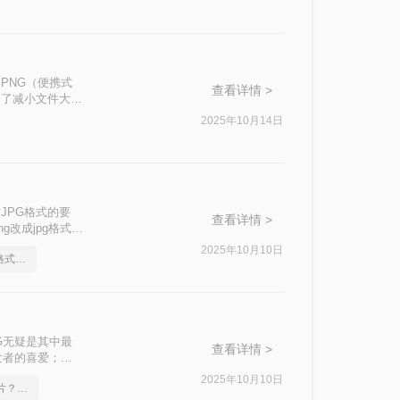
PNG（便携式
查看详情 >
为了减小文件大小
掌握高效的转换方
2025年10月14日
JPG格式的要
查看详情 >
改成jpg格式
2025年10月10日
如何将png转成jpg图片格式，分享一种简单的方法
G无疑是其中最
查看详情 >
发者的喜爱；而
，成为网络传播和
2025年10月10日
png格式如何转成jpg图片？方法详细解析