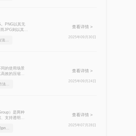
。PNG以其无
查看详情 >
而JPG则以其高
网页发布、社交媒
2025年09月30日
png如何转成jpg图片？方法详解
——或许是为了
透明特性。
不同的使用场景
查看详情 >
其高效的压缩算
g呢？本文将详细
2025年09月24日
png如何转成jpg图片？方法详解
ts Group）是两种
查看详情 >
缩、支持透明背
小而广泛用于存储
2025年07月28日
分享一个大家都不知道的png转jpg方法
式，以满足特定
的方法。