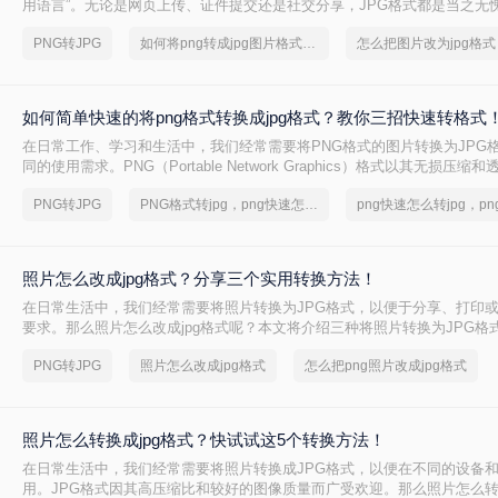
用语言”。无论是网页上传、证件提交还是社交分享，JPG格式都是当之无
而，面对HEIC、PNG、WEBP等五花八门的格式，那么怎么把图片改为jp
PNG转JPG
如何将png转成jpg图片格式，分享一种简单的方法
怎么把图片改为jpg格式
摒弃繁琐的软件推荐，为你呈现最纯粹、最有效的实战方案。
如何简单快速的将png格式转换成jpg格式？教你三招快速转格式
在日常工作、学习和生活中，我们经常需要将PNG格式的图片转换为JPG
同的使用需求。PNG（Portable Network Graphics）格式以其无损压
受到青睐，但JPG（Joint Photographic Experts Group）格式则因
PNG转JPG
PNG格式转jpg，png快速怎么转jpg
件大小而更适合网络传输和打印
照片怎么改成jpg格式？分享三个实用转换方法！
在日常生活中，我们经常需要将照片转换为JPG格式，以便于分享、打印
要求。那么照片怎么改成jpg格式呢？本文将介绍三种将照片转换为JPG格
方法都有其特点和适用场景，您可以根据自己的需求选择最合适的方式。
PNG转JPG
照片怎么改成jpg格式
怎么把png照片改成jpg格式
照片怎么转换成jpg格式？快试试这5个转换方法！
在日常生活中，我们经常需要将照片转换成JPG格式，以便在不同的设备
用。JPG格式因其高压缩比和较好的图像质量而广受欢迎。那么照片怎么转换