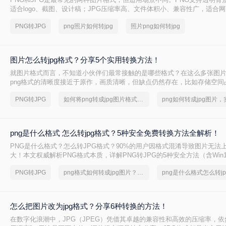
适合logo、截图、设计稿；JPG压缩率高、文件体积小、兼容性广，适合
享、证件照提交。很多时候我们需要把PNG转成JPG——但不同方法在转
PNG转JPG
png照片如何转jpg
照片png如何转jpg
率、数据安全方面差异很大，选错方法可能导致图片模糊、色彩失真，甚
底。
图片怎么转jpg格式？分享5个实用转换方法！
就图片格式而言，不知道小伙伴们最常接触的是哪些格式？在这么多张图
png格式的清晰度接近于原作，画质清晰，但缺点仍然存在，比如存储空间
一些网站不支持png格式的图片，因此很多人都会把图片怎么转jpg格式，那
PNG转JPG
如何将png转成jpg图片格式，实用的方法来了
jpg？
png是什么格式 怎么转jpg格式？5种安全免费转换方法全解析！
PNG是什么格式？怎么转JPG格式？90%的用户因格式混淆导致图片无法
大！本文权威解析PNG格式本质，详解PNG转JPG的5种安全方法（含Win11
台），3分钟完成转换，100%保留画质！拒绝病毒工具，只推荐微软/苹果
PNG转JPG
png格式如何转成jpg图片？方法详细解析
png是什么格式怎么转j
图片格式转换核心痛点。
怎么把图片改为jpg格式？分享6种转换的方法！
在数字化浪潮中，JPG（JPEG）凭借其卓越的兼容性和高效的压缩率，依