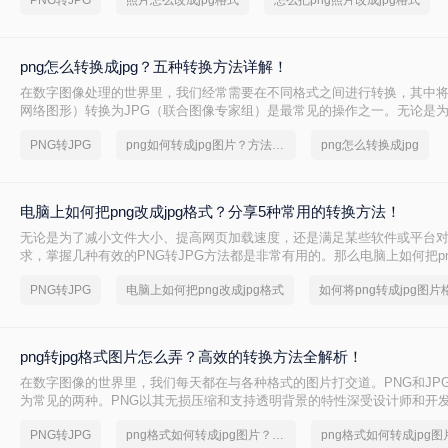
PNG转JPG
照片怎么改成jpg格式
怎么把png照片改成jpg格式
可能在不同场景下带来不便。那么，照片怎么改成jpg格式呢？
png怎么转换成jpg？五种转换方法详解！
在数字图像处理的世界里，我们经常需要在不同格式之间进行转换，其中将
网络图形）转换为JPG（联合图像专家组）是最常见的操作之一。无论是
以方便网络传输、满足社交媒体上传要求，还是为了优化网站加载速度，
PNG转JPG
png如何转成jpg图片？方法详解
png怎么转换成jpg
法都至关重要。那么png怎么转换成jpg呢？
电脑上如何把png改成jpg格式？分享5种常用的转换方法！
无论是为了减小文件大小、提高网页加载速度，还是满足某些软件或平台对
求，掌握几种有效的PNG转JPG方法都是非常有用的。那么电脑上如何把png
呢？本文将介绍五种常用的方法来实现这一转换。
PNG转JPG
电脑上如何把png改成jpg格式
png转jpg格式图片怎么弄？高效的转换方法全解析！
在数字图像的世界里，我们每天都在与各种格式的图片打交道。PNG和JP
为常见的两种。PNG以其无损压缩和支持透明背景的特性深受设计师和开
JPF则凭借其极高的压缩率，在保证可接受画质的同时大幅减小文件体积
PNG转JPG
png格式如何转成jpg图片？简单高效的恢复方法
日常存储的绝对主力。因此，将PNG转换