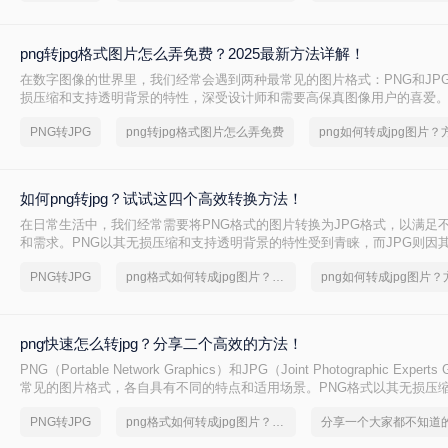
png转jpg格式图片怎么弄免费？2025最新方法详解！
在数字图像的世界里，我们经常会遇到两种最常见的图片格式：PNG和JPG
损压缩和支持透明背景的特性，深受设计师和需要高保真图像用户的喜爱。
效的压缩能力，在保证可接受画质的前提下，将文件体积大幅缩小，成为
PNG转JPG
png转jpg格式图片怎么弄免费
体分享和日常存储的首选。因此，将PNG转换为JPG的需求变得十分普遍
减小文件体积以便更快地上传和加载，或许是因为目标平台不支持PNG的
如何png转jpg？试试这四个高效转换方法！
在日常生活中，我们经常需要将PNG格式的图片转换为JPG格式，以满足
和需求。PNG以其无损压缩和支持透明背景的特性受到青睐，而JPG则因
法和广泛的兼容性成为互联网上最常用的图片格式之一。那么如何png转jp
PNG转JPG
png格式如何转成jpg图片？简单高效的恢复方法
介绍四种将PNG转换为JPG的方法，帮助您轻松完成图片格式的转换。
png快速怎么转jpg？分享二个高效的方法！
PNG（Portable Network Graphics）和JPG（Joint Photographic Exper
常见的图片格式，各自具有不同的特点和适用场景。PNG格式以其无损压
景和丰富的颜色层次而受到青睐，而JPG格式则因其压缩率高、占用空间
PNG转JPG
png格式如何转成jpg图片？简单高效的恢复方法
照片和图像。在某些情况下，我们可能需要将PNG图片快速转换为JPG格
的需求。那么png快速怎么转jpg呢？本文将介绍两种将PNG快速转为JPG