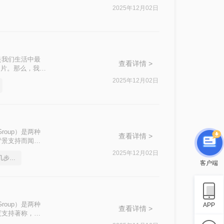
具、图像编辑软
2025年12月02日
然不推荐但提及以
是我们生活中最
查看详情 >
图片。那么，我们
jpg的操作方法
2025年12月02日
ts Group）是两种
查看详情 >
背景支持而闻
我们可能需要将
2025年12月02日
png如何转成jpg图片？几步就搞定
呢？本文将介绍三
客户端
ts Group）是两种
APP
查看详情 >
度支持著称，非
压缩和较高的压缩