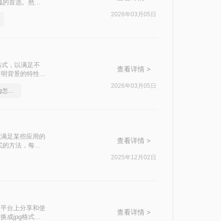
愧的首选。然
g格式呢？本文将
2026年03月05日
！
格式，以满足不
查看详情 >
缩和透明背景的特性而
其广泛的支持和较小的文
2026年03月05日
png快速怎么转jpg，png怎么转jpg格式
或满足某些应用的
查看详情 >
式的方法，每种
2025年12月02日
和平台上分享和使
查看详情 >
成jpg格式