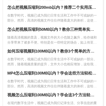
于上传、分享或存储。那么怎么把视频压缩到200mb以内呢？
怎么把视频压缩到200mb以内？推荐二个实用压缩方法！
以下提供了四种方法，帮助您轻松实现视频压缩。
​在数字时代，视频已成为我们日常生活和工作中不可或缺的一
部分。然而，高清的视频文件往往伴随着庞大的体积，这使得
我们在存储、传输或分享时遇到诸多限制。那么怎么把视频压
3、上传视频后还可以根据自己的需求选择输出格
怎么把视频压缩到50MB以内？教你三种简单实用好方法！
缩到200mb以内呢？。本文将介绍几种有效的视频压缩方法，
式，调整视频宽度、文件大小、视频比特率、视频
帮助你轻松实现这一目标。
​随着高清视频的普及，视频文件的大小也随之飙升，给存储和
帧率、音频比特率、音频采样率。设置完成后点击
分享带来了诸多不便。特别是在一些特定的场合，如上传至某
开始压缩。
些平台或发送邮件时，我们可能需要将视频压缩到50MB以内。
如何压缩视频到100MB以内？教你3个简单的方法！
那么怎么把视频压缩到50MB以内呢？接下来，我将为您介绍三
种简单而有效的视频压缩方法。
在数字时代，视频已成为我们日常生活中不可或缺的一部分。
然而，随着视频质量的提升，文件大小也相应增加，这给我们
的存储和分享带来了不小的挑战。
MP4怎么压缩到100MB以内？学会这些方法轻松压缩！
​在数字时代，视频已成为我们日常生活和工作中不可或缺的一
部分。然而，高清的视频文件往往伴随着庞大的体积，这给存
储和分享带来了诸多不便。因此，学会MP4怎么压缩到100MB
视频怎么压缩到100MB以内？学会这3个方法轻松压缩！
以内变得尤为重要。本文将介绍几种常用的视频压缩方法，帮
4、等待压缩完成。
助你轻松实现这一目标。
​在现代数字生活中，视频已成为我们记录生活、分享信息的重