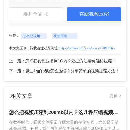
1、点击链接进入视频压缩界面：
https://pdftoword.55.la/videocompress/
展开全文 ⇊
在线视频压缩
标签：
怎么把视频压缩到200mb以内
视频压缩
本文为原创，转载请注明原网址:
https://pdftoword.55.la/news/17090.html
上一篇：怎样把视频压缩到1G内？这些方法帮你轻松压缩！
下一篇：超过1g的视频怎么压缩？分享简单的视频压缩方法！
2、点击中间的“选择文件”，添加你要压缩的视频，
支持的视频格式有：mp4、wmv、avi、mov、flv、
m4v、mkv等。
相关文章
更多 >
怎么把视频压缩到200mb以内？这几种压缩视频方法了解一下！
在数字时代，视频文件常常占据大量的存储空间，尤其是高清
或4K视频。有时，我们可能需要将视频压缩至200MB以内以便