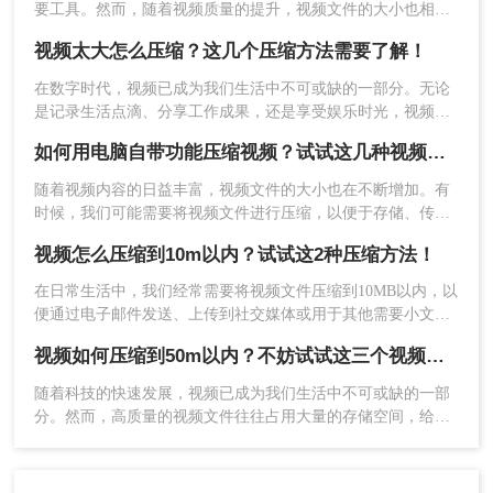
要工具。然而，随着视频质量的提升，视频文件的大小也相应
增加，这给存储和传输带来了不小的挑战。为了将视频压缩到
视频太大怎么压缩？这几个压缩方法需要了解！
100MB以内，我们可以采用多种方法，包括使用视频编辑软
件、压缩软件以及在线工具等。那么视频怎么压缩到100MB以
在数字时代，视频已成为我们生活中不可或缺的一部分。无论
内呢？以下是一些具体的方法和步骤：
是记录生活点滴、分享工作成果，还是享受娱乐时光，视频都
扮演着重要角色。然而，随着视频分辨率和质量的不断提升，
如何用电脑自带功能压缩视频？试试这几种视频压缩方法！
视频文件的大小也随之增大，这给存储、传输和分享带来了诸
多不便。因此，掌握视频压缩技术变得尤为重要。那么视频太
随着视频内容的日益丰富，视频文件的大小也在不断增加。有
大怎么压缩呢？本文将详细介绍几种常见的视频压缩方法，帮
时候，我们可能需要将视频文件进行压缩，以便于存储、传输
5、压缩完成，点击下载。
助您轻松解决视频文件过大的问题。
或分享。本文将介绍如何用电脑自带功能压缩视频，帮助您解
需要注意的是，压缩视频时可能会牺牲一定的视频
视频怎么压缩到10m以内？试试这2种压缩方法！
决存储空间不足的问题。
质量。因此，在压缩过程中，请根据您的需求和视
在日常生活中，我们经常需要将视频文件压缩到10MB以内，以
频质量要求，合理调整压缩参数和选项。同时，确
便通过电子邮件发送、上传到社交媒体或用于其他需要小文件
保在压缩前备份原始视频文件，以防万一。
大小的场景。那么视频怎么压缩到10m以内呢？以下是两种常
好了，以上就是怎么把视频压缩到200mb以内的全
视频如何压缩到50m以内？不妨试试这三个视频压缩方法！
用的视频压缩方法，帮助您轻松实现这一目标。
部介绍了，不知道朋友们选择了哪种呢，有很感兴
随着科技的快速发展，视频已成为我们生活中不可或缺的一部
趣的友友们赶紧动手尝试看看吧，说不定自己试着
分。然而，高质量的视频文件往往占用大量的存储空间，给传
试着又能发现新大陆啦！
输和分享带来诸多不便。本文将为您介绍三种视频如何压缩到
转转师妹今天就讲到这里，希望这篇分享多多少少
50m以内方法，帮助您轻松将视频文件压缩至50MB以内，实现
有帮助到大家哟！
高效存储和快速分享。