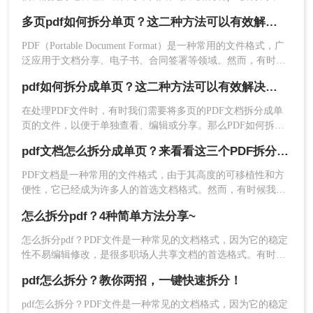
呢？以下是几种将PDF拆分为单页的方法：
在上述命令中，将“input.pdf”替换为要拆分的PDF文
多页pdf如何拆分单页？这二种方法可以有效解决你的问题！
件的实际文件名。该命令将输出每个页面为一个单
独的文件，文件名
PDF（Portable Document Format）是一种常用的文件格式，广
泛应用于文档分享、电子书、合同签署等领域。然而，有时我
为“page_001.pdf”、“page_002.pdf”等。
们可能需要将一个包含多页的PDF文件拆分成多个单独的单页
3. 等待命令行工具完成拆分操作。拆分后的单页
pdf如何拆分成单页？这二种方法可以有效解决你的问题！
PDF文件，以便于更灵活地管理和使用。那么多页pdf如何拆分
PDF文件将保存在当前目录中。
单页呢？本文将详细介绍几种拆分多页PDF为单页PDF的方
在处理PDF文件时，有时我们需要将多页的PDF文档拆分成单
4. 可以根据需要调整输出文件名和目录，以符合您
法，帮助读者轻松应对这一需求。
页的文件，以便于单独查看、编辑或分享。那么PDF如何拆分
的要求。
成单页呢？下面将详细介绍几种常用的方法来实现PDF拆分成
注意事项：
pdf文档怎么拆分成单页？来看看这三个PDF拆分方法！
单页文件。
在拆分PDF文件时，请确保您具有对原始PDF文件
​PDF文档是一种常用的文件格式，由于其高度的可移植性和方
的访问权限，以便在需要时进行修改和编辑。另
便性，它已经成为许多人的首选文档格式。然而，有时候我们
外，对于包含敏感信息的PDF文件，请在处理前进
需要对PDF文档进行一些更复杂的操作，例如将其拆分成单
行适当的保密措施，以确保信息不被泄露。
怎么拆分pdf？4种简单方法分享~
页。本文将详细介绍pdf文档怎么拆分成单页，包括使用专业软
好了，如何将pdf拆分为单页的方法分享给大家了，
件、在线工具和命令行工具三种方法。
怎么拆分pdf？PDF文件是一种常见的文档格式，因为它的稳定
操作起来非常简单，有需要的小伙伴快去尝试一下
性不易编辑修改，是很多职场人共享文档的首选格式。有时候
吧，希望本次的分享内容可以帮助到大家。
我们碰到那种内容又多篇幅又长的PDF文件时，将文件拆分成
pdf怎么拆分？教你两招，一键快速拆分！
多个文件是一个不错的办法，下面就给大家分享几招！
pdf怎么拆分？PDF文件是一种常见的文档格式，因为它的稳定