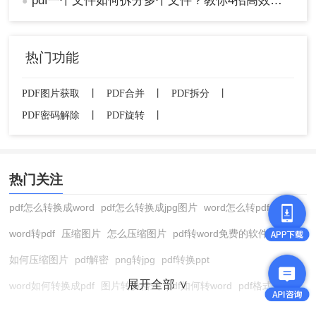
pdf一个文件如何拆分多个文件？教你4招高效又简单！
●
热门功能
PDF图片获取
丨
PDF合并
丨
PDF拆分
丨
PDF密码解除
丨
PDF旋转
丨
热门关注
pdf怎么转换成word
pdf怎么转换成jpg图片
word怎么转pdf
word转pdf
压缩图片
怎么压缩图片
pdf转word免费的软件
如何压缩图片
pdf解密
png转jpg
pdf转换ppt
展开全部 ∨
word如何转换成pdf
图片转换格式
pdf如何转word
pdf格式转换
在线pdf转换成word
pdf转图片
pdf怎么转换成jpg图片
图片转pdf