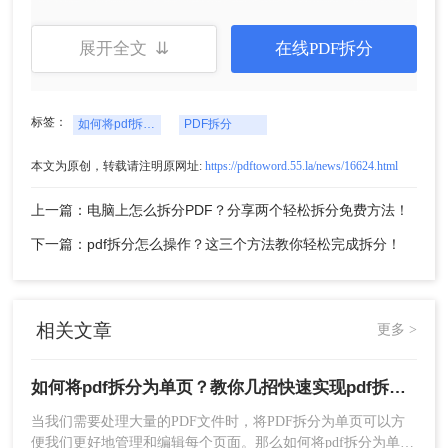
3、分割成功。
展开全文 ⇊
在线PDF拆分
标签：
如何将pdf拆分为单页
PDF拆分
本文为原创，转载请注明原网址:
https://pdftoword.55.la/news/16624.html
上一篇：电脑上怎么拆分PDF？分享两个轻松拆分免费方法！
下一篇：pdf拆分怎么操作？这三个方法教你轻松完成拆分！
方法三：使用命令行工具
对于熟悉命令行的用户，还可以使用命令行工具进
相关文章
更多 >
行PDF拆分。以下是使用命令行工具的步骤：
1、打开命令提示符或终端窗口，并导航到命令行工
如何将pdf拆分为单页？教你几招快速实现pdf拆分！
具所在的目录。
2、运行以下命令来拆分PDF文件：pdftk input.pdf
当我们需要处理大量的PDF文件时，将PDF拆分为单页可以方
burst output page_%03d.pdf
便我们更好地管理和编辑每个页面。那么如何将pdf拆分为单页