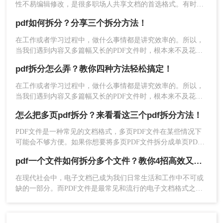
性不易编辑修改，是很多职场人共享文档的首选格式。有时候
我们碰到那种内容又多篇幅又长的PDF文件时，将文件拆分成
pdf如何拆分？分享三个拆分方法！
多个文件是一个不错的办法，下面就给大家分享几招！
在工作或者学习过程中，做什么事情都是讲究效率的。所以，
当我们遇到内容又多篇幅又长的PDF文件时，根本来不及花太
多时间去仔细阅读，这个时候我们就应该把PDF文件拆分成多
pdf拆分怎么弄？教你四种方法轻松搞定！
个文件以便我们快速查阅。那么有没有更加简便高效的方法可
以让我们实现这一操作呢？今天我就推荐三个实用的方法来教
在工作或者学习过程中，做什么事情都是讲究效率的。所以，
你pdf如何拆分，让你快速提高文件处理效率。
当我们遇到内容又多篇幅又长的PDF文件时，根本来不及花太
多时间去仔细阅读，这个时候我们就应该把PDF文件拆分成多
怎么把多页pdf拆分？来看看这三个pdf拆分方法！
个文件以便我们快速查阅。那么有没有更加简便高效的方法可
以让我们实现这一操作呢？今天我就推荐三个实用的方法来教
PDF文件是一种常见的文档格式，多页PDF文件在某些情况下
你pdf拆分怎么弄，让你快速提高文件处理效率。
可能会不够方便。如果你想要将多页PDF文件拆分成单页PDF
文件，那么怎么把多页pdf拆分呢？本文将为你介绍几种简单而
pdf一个文件如何拆分多个文件？教你4招高效又简单！
实用的方法来实现这一目标。
在现代社会中，电子文档已成为我们日常生活和工作中不可或
缺的一部分。而PDF文件是最常见和流行的电子文档格式之
一。但有时我们可能会遇到这样的情况：我们需要将一个大型
的PDF文件拆分成多个小文件，以便更方便地阅读、共享或打
印。 那么，pdf一个文件如何拆分多个文件呢？下面我将为您