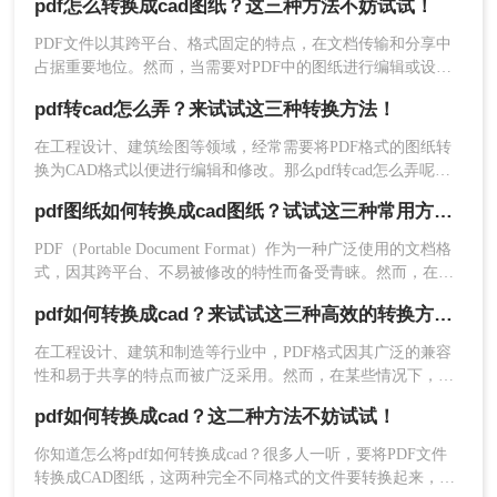
pdf怎么转换成cad图纸？这三种方法不妨试试！
便进行精确的工程设计和分析。那么pdf怎么转cad呢？本文将
1、当有朋友需要批量转换一些文件时，在线转换就
介绍三种简单的方法来实现PDF转CAD，并探讨相关注意事
PDF文件以其跨平台、格式固定的特点，在文档传输和分享中
不够用了，如果你的文件较多，需要快速转换，那
项，帮助您顺利完成转换任务。
占据重要地位。然而，当需要对PDF中的图纸进行编辑或设计
么还是得下载客户端，我们的客户端也不大才十几
时，通常需要将其转换为CAD图纸。那么PDF怎么转换成CAD
m，不会占用太多内存，所以不用太担心这个问
pdf转cad怎么弄？来试试这三种转换方法！
图纸呢？本文将为您介绍三种实用的pdf转cad图纸的方法，帮
题。
助您轻松实现这一目标。
在工程设计、建筑绘图等领域，经常需要将PDF格式的图纸转
换为CAD格式以便进行编辑和修改。那么pdf转cad怎么弄呢？
本文将介绍三种将PDF转换为CAD文件的实用方法。
pdf图纸如何转换成cad图纸？试试这三种常用方法！
PDF（Portable Document Format）作为一种广泛使用的文档格
式，因其跨平台、不易被修改的特性而备受青睐。然而，在工
程设计领域，CAD（Computer-Aided Design）图纸因其可编辑
pdf如何转换成cad？来试试这三种高效的转换方法！
性和精确性成为行业标准。因此，将PDF图纸转换成CAD图纸
成为许多设计师和工程师的常见需求。那么pdf图纸如何转换成
在工程设计、建筑和制造等行业中，PDF格式因其广泛的兼容
cad图纸呢？本文将介绍三种将PDF图纸转换成CAD图纸的方
性和易于共享的特点而被广泛采用。然而，在某些情况下，用
法。
户可能需要将PDF文件转换为CAD（Computer-Aided Design）
2、客户端转换也很简单，选择“CAD转换”，然后再
pdf如何转换成cad？这二种方法不妨试试！
格式，以便进行进一步的编辑或与特定的CAD软件兼容。那么
点击“PDF转CAD”，然后我们可以看到界面上有个
pdf如何转换成cad呢？本文将详细介绍三种将PDF转换为CAD
你知道怎么将pdf如何转换成cad？很多人一听，要将PDF文件
添加文件夹，你只需要将文件批量上传上去，接下
的方法。
转换成CAD图纸，这两种完全不同格式的文件要转换起来，感
来的操作就很简单了，就是转换，等待转换完成。