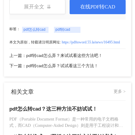
3、有需要设置一些转换条件的，可以自定义设置一
展开全文 ⇊
在线PDF转CAD
下，然后点击开始转换。
标签：
pdf怎么转cad
pdf转cad
本文为原创，转载请注明原网址:
https://pdftoword.55.la/news/16495.html
上一篇：pdf转cad怎么弄？来试试看这些方法吧！
下一篇：pdf转cad怎么弄？试试看这三个方法！
4、转换成功，直接下载文件即可，有需要还可继续
添加。
相关文章
更多 >
三、使用第三方软件进行转换
pdf怎么转cad？这三种方法不妨试试！
除了专业软件和在线转换工具外，还可以使用第三
方软件进行PDF转CAD的转换。这些软件通常提供
PDF（Portable Document Format）是一种常用的电子文档格
式，而CAD（Computer-Aided Design）则是用于工程设计和制
更高级的功能和更丰富的选项，以满足不同用户的
造的软件。有时候，我们需要将PDF文件转换为CAD格式，以
需求。以下是使用转转大师PDF转换器操作步骤：