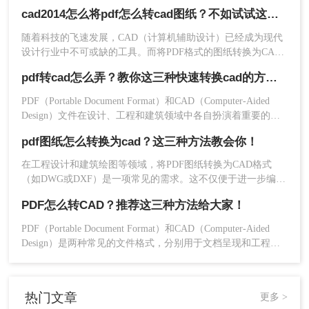
觉很难，但其实没有我们想象中的难，我们可以使用专业的pdf
cad2014怎么将pdf怎么转cad图纸？不如试试这两个方法！
转cad软件，分分钟就能搞定，下面一起来看看吧。
随着科技的飞速发展，CAD（计算机辅助设计）已经成为现代
设计行业中不可或缺的工具。而将PDF格式的图纸转换为CAD
图纸，更是让设计师们头痛的问题。本文将详细介绍cad2014怎
pdf转cad怎么弄？教你这三种快速转换cad的方法！
么将pdf怎么转cad图纸，让你的设计工作更加高效精准。
PDF（Portable Document Format）和CAD（Computer-Aided
Design）文件在设计、工程和建筑领域中各自扮演着重要的角
色。PDF主要用于文档的查看和分享，而CAD则是工程设计和
pdf图纸怎么转换为cad？这三种方法教会你！
建筑项目的核心工具。有时，我们可能需要将PDF转换为CAD
格式，以便进行编辑、修改或进一步分析。那么pdf转cad怎么
以上就是关于pdf怎么转cad的三种方法，你学会了
在工程设计和建筑绘图等领域，将PDF图纸转换为CAD格式
弄呢？本文将介绍三种将PDF转换为CAD的方法，包括使用专
吗！赶快把文章分享给做CAD图纸设计的朋友吧，
（如DWG或DXF）是一项常见的需求。这不仅便于进一步编辑
业的PDF转CAD软件、利用CAD软件的导入功能以及通过在线
和修改，还能更好地与CAD软件兼容。那么pdf图纸怎么转换为
以后就能避免出现收到PDF文件却不知道如何转换
转换工具实现转换。
PDF怎么转CAD？推荐这三种方法给大家！
cad呢？本文将介绍三种有效的PDF转CAD的方法。
的问题啦！
PDF（Portable Document Format）和CAD（Computer-Aided
Design）是两种常见的文件格式，分别用于文档呈现和工程设
计。有时，设计师或工程师可能需要将PDF文件转换为CAD格
式，以便进行编辑、修改或分析。那么PDF怎么转CAD呢？本
文将介绍三种将PDF转换为CAD的方法，包括使用在线转换工
热门文章
更多 >
具、桌面应用程序以及利用CAD软件的导入功能。