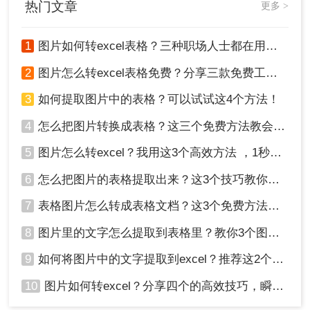
热门文章
更多 >
这一任务。
1
图片如何转excel表格？三种职场人士都在用的方法，一学就会！
2
图片怎么转excel表格免费？分享三款免费工具！
5、转换完成，点击立即下载就可以了。
3
如何提取图片中的表格？可以试试这4个方法！
注意
：注意文件的版权问题，避免侵犯他人权益。
检查转换后的Excel文件内容，确保提取准确无误。
4
怎么把图片转换成表格？这三个免费方法教会你！
5
图片怎么转excel？我用这3个高效方法 ，1秒提取图片表格！
方法三、使用专业软件
6
怎么把图片的表格提取出来？这3个技巧教你轻松完成提取~！
除了在线工具外，还有一些专业的OCR软件和图像
处理软件也支持从图片中提取表格。这些软件通常
7
表格图片怎么转成表格文档？这3个免费方法赶紧收藏！
功能更为强大，可以处理更复杂的表格和图像。
8
图片里的文字怎么提取到表格里？教你3个图片转excel方法
优点
：识别精度高，支持多种格式的输出；适
9
如何将图片中的文字提取到excel？推荐这2个方法，一学就会！
用于处理复杂和大量的表格数据。
缺点
：部分软件可能需要付费；操作相对复
10
图片如何转excel？分享四个的高效技巧，瞬间提高办公效！
杂，需要一定的技术基础。