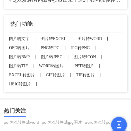
怎么把图片的表格提取出来？这3个技巧教你轻松完成提取~！
●
热门功能
图片转文字
丨
图片转EXCEL
丨
图片转WORD
丨
OFD转图片
丨
PNG转JPG
丨
JPG转PNG
丨
3、转换完成，点击打开即可查看Excel文件。
图片转BMP
丨
图片转JPEG
丨
图片转ICON
丨
图片转TIF
丨
WORD转图片
丨
PPT转图片
丨
EXCEL转图片
丨
GIF转图片
丨
TIF转图片
丨
HEIC转图片
丨
热门关注
pdf怎么转换成word
pdf怎么转换成jpg图片
word怎么转pdf
注意
：确保软件版本与操作系统兼容。根据需要选