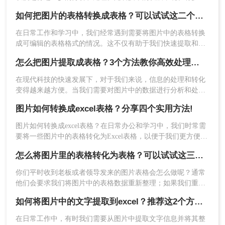
方法可以实现这一目标。那么如何提取图片中的表格呢？本文
优点：
操作简便，无需安装额外软件；支持多
如何把图片的表格转换成表格？可以试试这二个方法！
将详细介绍几种常用的图片表格提取方法。
种格式的图片输入。
在日常工作和学习中，我们经常遇到需要将图片中的表格转换
缺点
：需要链接网络；识别精度可能受图片质
成可编辑的表格格式的情况。这不仅有助于我们快速提取和整
量影响。
理表格中的数据，还能提高工作效率。那么如何把图片的表格
怎么把图片提取成表格？3个方法教你高效处理数据~
转换成表格呢？下面将介绍二种实用的方法，帮助您轻松将图
推荐工具
：
转转大师在线工具
操作如下：
片表格转换为可编辑的表格。
在现代科技的快速发展下，对于我们来说，信息的处理和转化
变得越来越方便。当我们需要对图片中的数据进行分析和处理
1、打开在线
图片转excel
网址
时，将图片转化为表格是一个常见的需求。本文将介绍三种有
（https://pdftoword.55.la/img2excel/）可以看
图片如何转换成excel表格？分享四个实用方法!
效的方法来将图片提取为表格，帮助你快速解决怎么把图片提
到一个转换界面。
取成表格问题。
图片如何转换成excel表格？在日常办公和学习中，我们时常需
要将一些图片中的表格转化为Excel表格，以便于我们更方便地
编辑和使用。将图片转换为 Excel 表格是一种常见的数据可视
怎么将图片里的表格转化为表格？可以试试这三个方法！
化方法，可以帮助我们更好地管理和分析数据。然而，对于一
些图片中包含表格的情况，手动输入表格内容可能较为繁琐，
你们平时收到老板或者领导发来的图片表格会怎么做呢？通常
这时我们可以使用 OCR 软件，将图片中的表格转换成 Excel 表
他们会要求我们将图片中的表格数据重新整理；如果我们重新
格。
绘制表格的话，未免过于浪费时间，最好的方法是在能直接将
如何将图片中的文字提取到excel？推荐这2个方法，一学就会！
图片转为表格，这样就能自由编辑了。那么你们知道怎么将图
片里的表格转化为表格吗？下面小编就总结了三个实用的转换
在日常工作中，有时我们需要从图片中提取文字信息并将其整
技巧给大家！