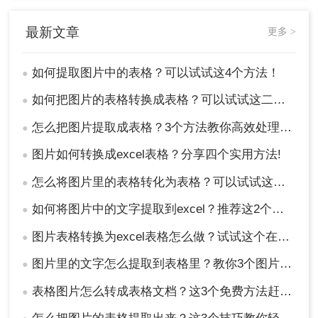
推荐工具
：
转转大师
OCR软件
最新文章
操作如下：
更多 >
1、百度搜索“转转大师”，然后从官网
如何提取图片中的表格？可以试试这4个方法！
●
(https://pdftoword.55.la/)下载安装软件。
如何把图片的表格转换成表格？可以试试这二个方法！
●
怎么把图片提取成表格？3个方法教你高效处理数据~
●
图片如何转换成excel表格？分享四个实用方法!
●
怎么将图片里的表格转化为表格？可以试试这三个方法！
●
如何将图片中的文字提取到excel？推荐这2个方法，一学就会！
●
图片表格转换为excel表格怎么做？试试这个在线转换工具！
2、上传要转换的图片，如果要转换的图片较
●
多可以直接添加文件夹从而批量转换，点击转
图片里的文字怎么提取到表格里？教你3个图片转excel方法
●
换之前可按需求设置一些条件，然后再点开始
转换。
表格图片怎么转成表格文档？这3个免费方法赶紧收藏！
●