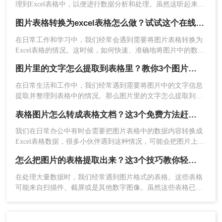
理到Excel表格中，以便进行数据分析和处理。虽然这听起来可
能有些复杂，但借助一些现代技术和工具，这个过程可以变得
2、自定义输出格式设置
图片表格转换为excel表格怎么做？试试这个在线转换工具！
相对简单。那么如何将图片中的文字提取到excel呢？以下是将
图片中的文字提取到Excel的几种方法。
在日常工作和学习中，我们经常会遇到需要将图片表格转换为
Excel表格的情况。这时候，如何快速、准确地将图片中的数据
提取到Excel中，成为了我们关注的焦点。那么图片表格转换为
3、点击中间的“选择文件”上传要转换的图片。
图片里的文字怎么提取到表格里？教你3个图片转excel方法
excel表格怎么做呢？下面，我将为大家介绍一种简单而高效的
方法，帮助您实现这一目标。
在日常生活和工作中，我们经常遇到需要将图片中的文字信息
提取并整理到表格中的情况。那么图片里的文字怎么提取到表
格里呢？下面介绍三种常见的方法，帮助你轻松实现这一目
表格图片怎么转成表格文档？这3个免费方法赶紧收藏！
标。
我们在日常办公中有时会需要把图片表格中的数据内容转换成
Excel表格数据，很多小伙伴遇到这种情况，可能会把图片上的
表格数据手动输入到Excel表格中，如果数据量比较大这样效率
怎么把图片的表格提取出来？这3个技巧教你轻松完成提取~！
太低了。今天就跟大家分享表格图片怎么转成表格文档方法，
4、上传要转换的图片，需要设置自定义选项
下面一起看看吧。
的可以设置一点，然后点击开始转换。
在处理大量数据时，我们经常遇到图片格式的表格。这些表格
可能来自扫描件、截屏或是其他数字图像。虽然这些表格已经
是图片格式，但想要在电子设备上进一步处理或分析它们却是
一项挑战。那么怎么把图片的表格提取出来呢？本文将介绍几
种从图片中提取表格的方法，从基础到高级，帮助您轻松应对