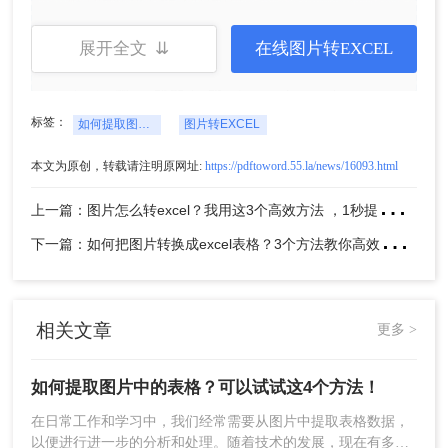
贴到Excel工作表中即可。
展开全文 ⇊
在线图片转EXCEL
标签：
如何提取图片中的表格
图片转EXCEL
本文为原创，转载请注明原网址:
https://pdftoword.55.la/news/16093.html
上
一篇：图片怎么转excel？我用这3个高效方法 ，1秒提取图片表格！
下
一篇：如何把图片转换成excel表格？3个方法教你高效处理数据~
注意
：转为在线文档时，注意选择正确的格式（表
格或文档）。识别后的数据可能需要手动调整格式
以匹配原始表格。
相关文章
更多 >
方法二、在线页面工具
如何提取图片中的表格？可以试试这4个方法！
如果你办公电脑不可以登录QQ，那么推荐第二种方
法。完全免费，且不需要注册的在线网址，直接将
在日常工作和学习中，我们经常需要从图片中提取表格数据，
图片转化为电子表格。
以便进行进一步的分析和处理。随着技术的发展，现在有多种