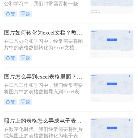
公和学习中，我们时常需要将一些图
片中的表格转化为Excel表格，以便于
赞
踩
我们更方便地编辑和使用。将图片转
换为 Excel 表格是一种常见的数据可
视化方法，可以帮助我们更好地管理
图片如何转化为excel文档？教你3招，轻松搞定！
和分析数据。然而，对于一些图片中
在日常办公和学习中，经常需要将图
包含表格的情况，手动输入表格内容
片中的表格数据转化为Excel文档，以
可能较为繁琐，这时我们可以使用
便于数据的编辑、分析和处理。这一
OCR 软件，将图片中的表格转换成
赞
踩
过程看似复杂，但实际上通过一些工
Excel 表格。
具和方法，可以相对轻松地实现。那
么图片如何转化为excel文档呢？本文
图片怎么弄到excel表格里面？分享4种提取方法!
将详细介绍几种将图片转化为Excel文
在日常工作和学习中，我们经常需要
档的方法，帮助读者高效地完成这一
将图片中的表格数据导入到Excel表格
任务。
中，以便进行进一步的数据处理和分
赞
踩
析。那么图片怎么弄到excel表格里面
呢？以下将详细介绍几种将图片表格
弄到Excel表格里的方法，帮助用户高
照片上的表格怎么弄成电子表格？试试这3个方法！
效地完成这一任务。
在数字化时代，我们经常需要将照片
或截图上的表格数据转化为电子表