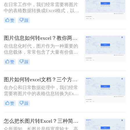
在日常工作中，我们经常需要将图片
中的表格数据转换成Excel格式，以便
于编辑、分析和处理。那么图片转成
赞
踩
excel怎么转呢？下面将介绍三种实用
的图片转Excel的方法，帮助您轻松完
成转换。
图片信息如何转excel？教你两个简单免费方法！
在信息化时代，图片作为一种重要的
信息载体，常常包含了大量有价值的
数据。然而，当我们需要将图片中的
赞
踩
信息提取并整理成Excel表格时，可能
会遇到一些挑战。幸运的是，有多种
方法可以帮助我们实现这一目的。那
图片如何转excel文档？三个方法包你一看就会，省时又省力！
么图片信息如何转excel呢？本文将介
在办公和日常数据处理中，我们经常
绍二种高效的图片信息转Excel的方
需要将图片中的表格信息转换为Excel
法，以帮助您更好地应对这一需求。
文档，以便进行编辑、分析和计算。
赞
踩
然而，手动输入数据不仅效率低下，
而且容易出错。那么图片如何转excel
文档呢？本文将介绍三种实用的方
怎么把长图片转Excel？三种简单有效的方法帮你搞定！
法，帮助您轻松实现图片到Excel文档
众所周知，长图片是指宽度较大、高