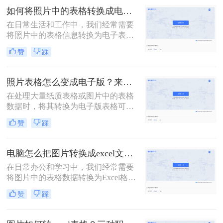
对呢？”顺带一张Excel截图。对，是
如何将照片中的表格转换成电子表格？教你三个方法轻松掌握！
截图！如何在一张截图上发现问题，
在日常生活和工作中，我们经常需要
查找答案呢？这是一个问题。更大的
将照片中的表格信息转换为电子表格
问题是，老板也喜欢这样……今天就
格式，以便进行数据分析、编辑和存
来给大家分享一个技巧，「截图数据
赞
踩
储。那么如何将照片中的表格转换成
怎么转换成excel」
电子表格呢？本文将介绍三种将照片
中的表格转换成电子表格的高效方
照片表格怎么变成电子版？来看看这看三种方法！
法。
在处理大量纸质表格或图片中的表格
数据时，将其转换为电子版表格可以
大大提高工作效率。那么照片表格怎
赞
踩
么变成电子版呢？本文将介绍三种将
照片表格转换为电子版表格的方法。
电脑怎么把图片转换成excel文件？教你3个快速转换的方法！
在日常办公和学习中，我们经常需要
将图片中的表格数据转换为Excel格
式，以便进行编辑、分析和处理。那
赞
踩
么电脑怎么把图片转换成excel文件
呢？本文将介绍三种将图片转换成
Excel文件的实用方法。