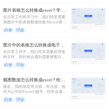
那么电脑怎么图片转表格呢？本文将
介绍几种常见的将图片中的表格转换
图片表格怎么转换成excel？学会这3种方法轻松转换！
为Excel表格的方法。
在日常工作和学习中，我们经常需要
将图片中的表格数据转换为Excel表
格，以便进行进一步的数据处理和分
赞
踩
析。那么图片表格怎么转换成Excel
呢？本文将介绍三种将图片表格转换
成Excel的方法。
图片中的表格怎么转换成电子表格？教你3种转换方法！
在日常工作中，我们经常需要处理各
种文件，有时候会遇到需要将图片中
的表格数据转换为电子表格（如
赞
踩
Excel）的情况。这可能是为了便于数
据分析、共享或是进一步的编辑。幸
运的是，随着技术的发展，已经有多
截图数据怎么转换成excel？给你分享这二个方法！
种方法可以实现这一需求。那么图片
最近，我的朋友有点烦，有点烦。他
中的表格怎么转换成电子表格呢？本
作为公司的Excel小能手，经常会遇到
文将介绍三种将图片中的表格转换成
同事发Excel表过来咨询的情况。他们
电子表格的方法，每种方法都有其特
赞
踩
的口头禅通常都是：“大神，大神，
点和适用场景。
麻烦你，帮我看看这个表格，怎么不