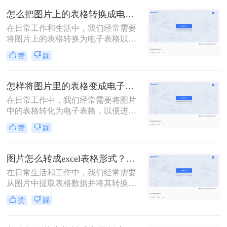
一些图片转Excel表格的方法将大大提
怎么把图片上的表格转换成电子表格？教你转换的3种方法！
高我们的工作效率。那么图片怎么转
在日常工作和生活中，我们经常需要
excel表格呢？本文将介绍几种常用的
将图片上的表格转换为电子表格以便
图片转Excel表格的方法。
进行编辑和分析。然而，手动输入不
赞
踩
仅效率低下，而且容易出错。那么怎
么把图片上的表格转换成电子表格
呢？下面，我们将介绍几种实用的方
怎样将图片里的表格变成电子表格？分享2个超实用的方法！
法，帮助你轻松将图片上的表格转换
在日常工作中，我们经常需要将图片
为电子表格。
中的表格转化为电子表格，以便进行
数据处理和分析。手动输入不仅效率
赞
踩
低下，而且容易出错。那么怎样将图
片里的表格变成电子表格呢？以下将
介绍两种简单的方法，帮助你轻松将
图片怎么转成excel表格形式？这三种方法帮你转换！
图片中的表格转化为电子表格。
在日常生活和工作中，我们经常需要
从图片中提取表格数据并将其转换为
Excel表格形式，以便于编辑、分析和
赞
踩
处理。这一过程可以大大简化数据处
理的流程，提高工作效率。那么图片
怎么转成excel表格形式呢？本文将介