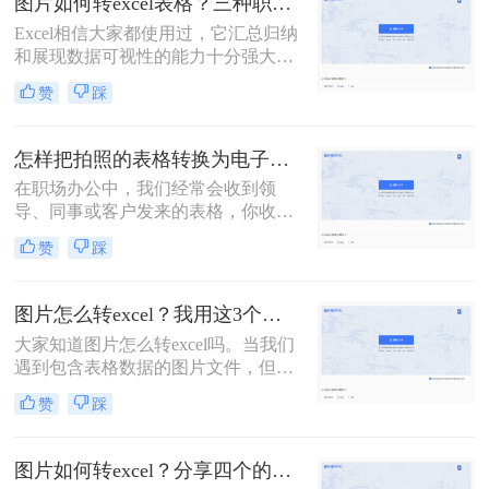
图片如何转excel表格？三种职场人士都在用的方法，一学就会！
Excel相信大家都使用过，它汇总归纳
和展现数据可视性的能力十分强大。
有时我们需要将图片中的数据转成
赞
踩
Excel表格，有没有转换后和原图保持
一致的办法呢？下面给大家分享图片
如何转excel表格，一起来看看这些方
怎样把拍照的表格转换为电子表格？教你3个好用的转换方法！
法吧。
在职场办公中，我们经常会收到领
导、同事或客户发来的表格，你收到
的或许是一份表格文件，也有可能是
赞
踩
一张表格图片，要知道，图片是无法
在Excel中进行编辑的，所以，我们需
要将表格图片中的数据，提取到Excel
图片怎么转excel？我用这3个高效方法 ，1秒提取图片表格！
中去。这里给大家分享怎样把拍照的
大家知道图片怎么转excel吗。当我们
表格转换为电子表格的方法，可以帮
遇到包含表格数据的图片文件，但它
助大家将图片转成可编辑的表格。
们并不是可编辑的表格，而是静态的
赞
踩
图像。为了方便提取和处理其中的数
据，我们可以用一些软件将图片转换
为表格，并进行数据分析和处理，下
图片如何转excel？分享四个的高效技巧，瞬间提高办公效！
面转转小师妹就教你怎么把图片转换