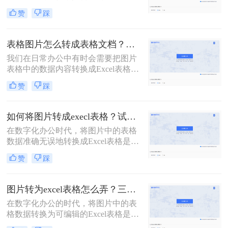
格，以便进行更高效的数据处理和分
赞
踩
析。这一转换过程不仅节省了手动输
入的时间，还减少了错误率。那么照
片上的表格怎么弄成电子表格呢？本
表格图片怎么转成表格文档？这3个免费方法赶紧收藏！
文将详细介绍几种将照片上的表格转
我们在日常办公中有时会需要把图片
化为电子表格的方法，帮助读者轻松
表格中的数据内容转换成Excel表格数
完成这一任务。
据，很多小伙伴遇到这种情况，可能
赞
踩
会把图片上的表格数据手动输入到
Excel表格中，如果数据量比较大这样
效率太低了。今天就跟大家分享表格
如何将图片转成execl表格？试试看这几个方法！
图片怎么转成表格文档方法，下面一
在数字化办公时代，将图片中的表格
起看看吧。
数据准确无误地转换成Excel表格是一
项常见需求，尤其是在处理扫描文
赞
踩
档、截图或旧档案时。传统的人工输
入不仅费时，还容易出错，而现代技
术，特别是OCR（Optical Character
图片转为excel表格怎么弄？三个方法包你一看就会，省时又省力！
Recognition，光学字符识别）和AI技
在数字化办公的时代，将图片中的表
术的发展，使得这一过程变得既快速
格数据转换为可编辑的Excel表格是一
又精准。那么如何将图片转成execl表
项常见的需求。无论是处理扫描件、
格呢？本文将详细介绍几种有效的图