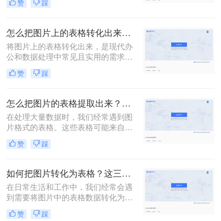
赞
踩
照片中的表格还是旧档案，准确且高
片转Excel表格的方法。
效地转换图片为Excel表格都能显著提
升工作效率。那么图片转为excel表格
怎么把图片上的表格转化出来？教你3招，轻松搞定表格提取~
怎么弄呢/本文将详细介绍几种将图片
将图片上的表格转化出来，是现代办
转换为Excel表格的有效方法，帮助你
公和数据处理中常见且实用的需求。
轻松应对数据处理挑战。
这一过程可以通过多种方法实现，每
赞
踩
种方法都有其独特的优点和适用场
景。那么怎么把图片上的表格转化出
来呢？以下将详细介绍几种常见的转
怎么把图片的表格提取出来？这3个技巧教你轻松完成提取~！
化方法。
在处理大量数据时，我们经常遇到图
片格式的表格。这些表格可能来自扫
描件、截屏或是其他数字图像。虽然
赞
踩
这些表格已经是图片格式，但想要在
电子设备上进一步处理或分析它们却
是一项挑战。那么怎么把图片的表格
如何把图片转化为表格？这三个方法教会你！
提取出来呢？本文将介绍几种从图片
在日常生活和工作中，我们经常会遇
中提取表格的方法，从基础到高级，
到需要将图片中的表格数据转化为可
帮助您轻松应对这一任务。
编辑的表格格式的情况。这些图片中
赞
踩
的表格可能来自于扫描的文档、截图