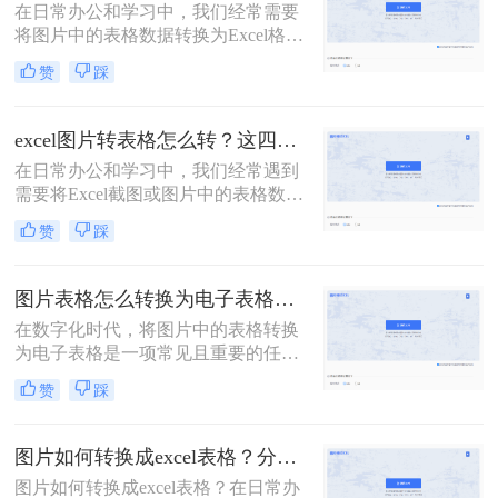
在日常办公和学习中，我们经常需要
成excel。
将图片中的表格数据转换为Excel格
式，以便进行编辑、分析和处理。然
赞
踩
而，手动输入这些数据既耗时又容易
出错。幸运的是，现代科技提供了多
种便捷的方法来实现图片到Excel的快
excel图片转表格怎么转？这四招教你轻松转换！
速转换。那么图片如何转excel呢？本
在日常办公和学习中，我们经常遇到
文将详细介绍几种常用的图片转Excel
需要将Excel截图或图片中的表格数据
的方法，帮助大家提高工作效率。
转换为可编辑的Excel表格格式的情
赞
踩
况。这种转换不仅有助于数据的整理
和分析，还能显著提升工作效率。那
么excel图片转表格怎么转呢？本文将
图片表格怎么转换为电子表格？教你3招，轻松搞定！
详细介绍几种将Excel图片转换为可编
在数字化时代，将图片中的表格转换
辑表格的方法，帮助您轻松应对这一
为电子表格是一项常见且重要的任
需求。
务。这不仅提高了数据处理的效率，
赞
踩
还减少了手动输入的错误。那么图片
表格怎么转换为电子表格呢？本文将
详细介绍几种将图片表格转换为电子
图片如何转换成excel表格？分享四个实用方法!
表格的方法，并给出具体的操作步
图片如何转换成excel表格？在日常办
骤。