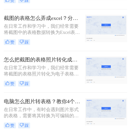
赞
踩
共享，掌握高效的图片转Excel方法都
是非常重要的。那么如何将图片中的
表格转换成excel呢？本文将详细介绍
截图的表格怎么弄成excel？分享3种方法轻松提取！
三种将图片中的表格转换成Excel的方
在日常工作和学习中，我们经常需要
法，帮助您轻松应对各种需求。
将截图中的表格数据转换为Excel表
格，以便进行进一步的数据处理和分
赞
踩
析。那么截图的表格怎么弄成excel
呢？本文将介绍三种将截图表格转换
成Excel的方法。
怎么把截图的表格照片转化成表格？学会这3种方法轻松提取！
在日常工作和学习中，我们经常需要
将截图的表格照片转化为电子表格，
以便进行数据处理和分析。那么怎么
赞
踩
把截图的表格照片转化成表格呢？本
文将介绍三种将截图表格照片转化为
电子表格的方法。
电脑怎么图片转表格？教你4个简单方法！
在日常工作中，有时会遇到图片形式
的表格，需要将其转换为可编辑的
Excel表格。这不仅有助于数据的进一
赞
踩
步分析和处理，还能提高工作效率。