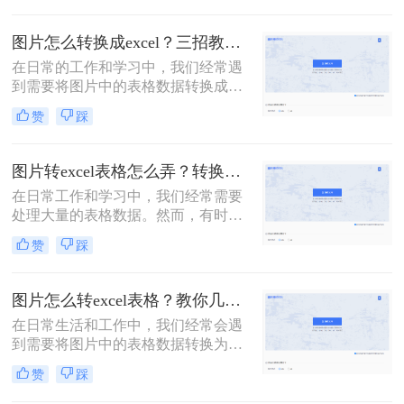
的网页内容，或者是其他形式的图
片。本文将为您详细介绍如何把图片
图片怎么转换成excel？三招教你图片转表格！
转化为表格，并提供一些实用的技巧
在日常的工作和学习中，我们经常遇
和注意事项。
到需要将图片中的表格数据转换成
Excel表格以便于编辑和分析的情况。
赞
踩
那么图片怎么转换成excel呢？本文将
为您详细介绍几种将图片转换成Excel
表格的方法，并探讨其优缺点以及注
图片转excel表格怎么弄？转换表格的四种方法！
意事项。
在日常工作和学习中，我们经常需要
处理大量的表格数据。然而，有时这
些数据并非直接以Excel表格的形式给
赞
踩
出，而是包含在图片中。手动从图片
中提取数据并输入到Excel表格中不仅
耗时，而且容易出错。那么图片转
图片怎么转excel表格？教你几个简单方法！
Excel表格怎么弄呢？因此，本文将介
在日常生活和工作中，我们经常会遇
绍几种将图片转换为Excel表格的方
到需要将图片中的表格数据转换为
法，帮助您轻松应对这一挑战。
Excel表格的情况。这种转换对于数据
赞
踩
整理和分析非常有帮助，但手动输入
数据既耗时又容易出错。因此，掌握