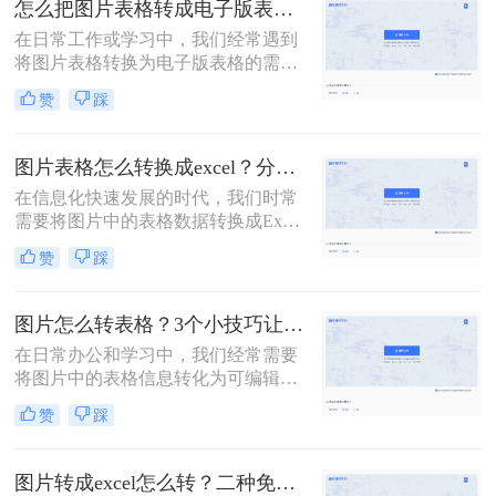
怎么把图片表格转成电子版表格？三个方法包你一看就会，省时又省力!！
绍几种将图片转换为Excel表格的方
在日常工作或学习中，我们经常遇到
法，帮助您轻松实现这一目标。
将图片表格转换为电子版表格的需
求。这一过程的目的是为了方便编
赞
踩
辑、修改和共享表格内容。如果你正
在寻找一种快速而有效的方法来实现
这个目标，那么怎么把图片表格转成
图片表格怎么转换成excel？分享二个超实用的方法!
电子版表格呢？本文将为你介绍三种
在信息化快速发展的时代，我们时常
可行的方法，帮助你将图片表格转换
需要将图片中的表格数据转换成Excel
为电子版表格。
表格，以便于进行数据分析、编辑和
赞
踩
存储。图片表格转换成Excel的过程虽
然看似复杂，但实际上有多种方法可
以实现。那么图片表格怎么转换成
图片怎么转表格？3个小技巧让你事半功倍！
excel呢？本文将为您介绍几种常用的
在日常办公和学习中，我们经常需要
转换方法，帮助您轻松应对这一需
将图片中的表格信息转化为可编辑的
求。
表格形式。这不仅可以提高数据处理
赞
踩
效率，还能避免手动输入的繁琐和错
误。那么图片怎么转表格呢？本文将
介绍三种常用的图片转表格方法，帮
图片转成excel怎么转？二种免费方法供你选择！
助您轻松应对这一需求。