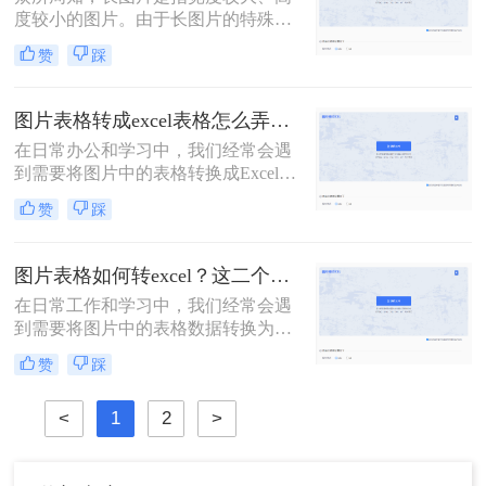
的转换。
度较小的图片。由于长图片的特殊
性，有时候我们希望将其转换为Excel
赞
踩
表格，以便更好地进行数据分析和处
理。那么，怎么把长图片转Excel呢？
本文将为大家介绍三种简单有效的方
图片表格转成excel表格怎么弄？一分钟让你学会两种方法！
法，让你轻松将长图片转换为Excel！
在日常办公和学习中，我们经常会遇
到需要将图片中的表格转换成Excel表
格的情况。这样的转换可以帮助我们
赞
踩
更方便地编辑、分析和处理数据。那
么图片表格转成excel表格怎么弄呢？
本文将介绍二种将图片表格转成Excel
图片表格如何转excel？这二个方法让你实现图片转表格！
表格的方法，供您参考和选择。
在日常工作和学习中，我们经常会遇
到需要将图片中的表格数据转换为
Excel表格的情况。这种转换不仅可以
赞
踩
提高数据处理效率，还能减少手动输
入的错误。本文将详细介绍图片表格
<
1
2
>
如何转excel，帮助大家轻松应对这一
常见需求。