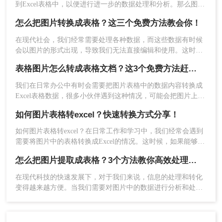
到Excel表格中，以便进行进一步的数据处理和分析。那么图片
怎么弄到excel表格里面呢？以下将详细介绍几种将图片表格弄
怎么把图片转换成表格？这三个免费方法教会你！
到Excel表格里的方法，帮助用户高效地完成这一任务。
在现代社会，我们经常需要处理各种数据，而这些数据有时候
会以图片的形式出现，导致我们无法直接编辑和使用。这时，
将图片转换成表格就变得尤为重要。那么怎么把图片转换成表
表格图片怎么转成表格文档？这3个免费方法赶紧收藏！
格呢？以下，我们将介绍三种简单易行的方法来实现这一目
标。
我们在日常办公中有时会需要把图片表格中的数据内容转换成
Excel表格数据，很多小伙伴遇到这种情况，可能会把图片上的
注意事项：
表格数据手动输入到Excel表格中，如果数据量比较大这样效率
OCR技术的准确性可能受到图片质量、字体、背景
如何图片表格转excel？快速转换方式分享！
太低了。今天就跟大家分享表格图片怎么转成表格文档方法，
等多种因素的影响。因此，为了提高识别率，最好
下面一起看看吧。
如何图片表格转excel？在日常工作和学习中，我们经常会遇到
使用清晰、高质量的图片。
需要将图片中的表格转换成Excel的情况。这时候，如果能够快
对于某些特殊字符或符号，OCR工具可能无法准确
速、准确地将图片中的表格提取出来，将会极大地提高我们的
识别。在这种情况下，你可能需要手动输入或查找
怎么把图片提取成表格？3个方法教你高效处理数据~
工作效率。将图片里的表格转换成Excel是很多人需要进行的工
其他解决方案。
作,但操作起来可能比较复杂。那么，有没有什么方法可以实现
在现代科技的快速发展下，对于我们来说，信息的处理和转化
以上是今天要分享图片里的文字怎么提取到表格里
这个需求呢？下面就为大家介绍一种常用的方法。
变得越来越方便。当我们需要对图片中的数据进行分析和处理
的全部方法了
，你应该能够轻松地从图片中提取文
时，将图片转化为表格是一个常见的需求。本文将介绍三种有
字并将其整理到表格中。这将大大提高你的工作效
效的方法来将图片提取为表格，帮助你快速解决怎么把图片提
率，并帮助你更好地管理和分析数据。
取成表格问题。