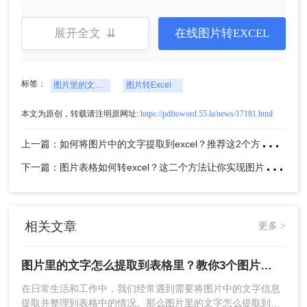
2、自定义输出格式设置
展开全文 ⇊
在线图片转EXCEL
3、点击中间的“选择文件”上传要转换的图片。
标签：
图片里的文字怎么提取到表格里
图片转Excel
本文为原创，转载请注明原网址:
https://pdftoword.55.la/news/17181.html
上
一篇：如何将图片中的文字提取到excel？推荐这2个方法，一学就会！
下
一篇：图片表格如何转excel？这二个方法让你实现图片转表格！
相关文章
更多 >
4、上传要转换的图片，需要设置自定义选项的可以
设置一点，然后点击开始转换。
图片里的文字怎么提取到表格里？教你3个图片转excel方法
在日常生活和工作中，我们经常遇到需要将图片中的文字信息
提取并整理到表格中的情况。那么图片里的文字怎么提取到表