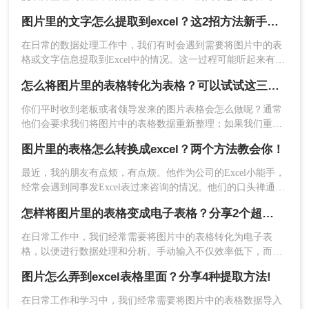
格里呢？下面介绍三种常见的方法，帮助你轻松实现这一目
图片里的文字怎么提取到excel？这2招方法新手也能快速学会！
标。
在日常的数据处理工作中，我们有时会遇到需要将图片中的表
格或文字信息提取到Excel中的情况。这一过程可能听起来有些
复杂，但实际上，借助现代的技术工具，我们可以轻松地完成
怎么将图片里的表格转化为表格？可以试试这三个方法！
这一任务。那么图片里的文字怎么提取到excel呢？本文将为您
5、转换完成，点击立即下载就可以了。
介绍几种将图片中的文字高效提取到Excel的方法。
你们平时收到老板或者领导发来的图片表格会怎么做呢？通常
他们会要求我们将图片中的表格数据重新整理；如果我们重新
三、手机相册识别
绘制表格的话，未免过于浪费时间，最好的方法是在能直接将
图片里的表格怎么转换成excel？两个方法教会你！
图片转为表格，这样就能自由编辑了。那么你们知道怎么将图
现在的很多智能手机在相册中都提供提取表格功
片里的表格转化为表格吗？下面小编就总结了三个实用的转换
最近，我的朋友有点烦，有点烦。他作为公司的Excel小能手，
能，例如小米手机在相册中打开图片就有提取表格
技巧给大家！
经常会遇到同事发Excel表过来咨询的情况。他们的口头禅通常
的选项，苹果手机在相册中打开图片也提供图片转
都是：“大神，大神，麻烦你，帮我看看这个表格，怎么不对
怎样将图片里的表格变成电子表格？分享2个超实用的方法！
文档功能。
呢？”顺带一张Excel截图。对，是截图！如何在一张截图上发
现问题，查找答案呢？这是一个问题。更大的问题是，老板也
在日常工作中，我们经常需要将图片中的表格转化为电子表
喜欢这样……今天就来给大家分享一个技巧，「图片里的表格
格，以便进行数据处理和分析。手动输入不仅效率低下，而且
怎么转换成excel」
容易出错。那么怎样将图片里的表格变成电子表格呢？以下将
图片怎么弄到excel表格里面？分享4种提取方法!
介绍两种简单的方法，帮助你轻松将图片中的表格转化为电子
表格。
在日常工作和学习中，我们经常需要将图片中的表格数据导入