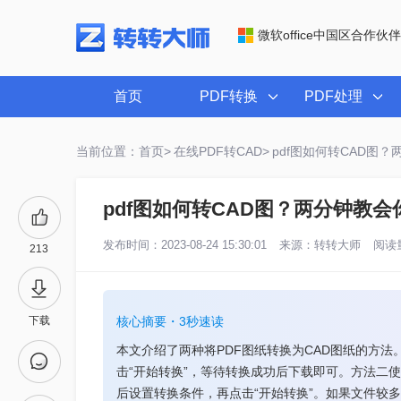
微软office中国区合作伙伴
首页
PDF转换
PDF处理
当前位置：首页>
在线PDF转CAD>
pdf图如何转CAD图
pdf图如何转CAD图？两分钟教
发布时间：2023-08-24 15:30:01
来源：
转转大师
阅读量
213
下载
核心摘要・3秒速读
本文介绍了两种将PDF图纸转换为CAD图纸的方法
击“开始转换”，等待转换成功后下载即可。方法二使用转
后设置转换条件，再点击“开始转换”。如果文件较