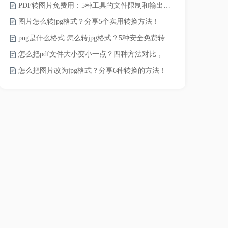
PDF转图片免费用：5种工具的文件限制和输出质量对比！
JPG怎么压
图片怎么转jpg格式？分享5个实用转换方法！
png是什么格式 怎么转jpg格式？5种安全免费转换方法全解析！
电脑上怎么压
怎么把pdf文件大小变小一点？四种方法对比，一看就懂！
如何压缩视频
怎么把图片改为jpg格式？分享6种转换的方法！