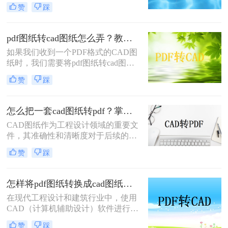
以便进行进一步的编辑和修改。那么
赞
踩
pdf图纸转cad图纸怎么弄呢？本文将
介绍三种常用的将PDF图纸转换为
CAD图纸的方法，帮助您根据不同的
pdf图纸转cad图纸怎么弄？教你几种转换方法！
需求选择最合适的方式。
如果我们收到一个PDF格式的CAD图
纸时，我们需要将pdf图纸转cad图纸
怎么弄时该怎么办呢？别担心。转转
赞
踩
大师可以帮助我们快速完成转换，这
样你就可以随意编辑CAD，那么pdf
图纸转cad图纸怎么弄呢？下面就来看
怎么把一套cad图纸转pdf？掌握这3招就够了！
看吧。
CAD图纸作为工程设计领域的重要文
件，其准确性和清晰度对于后续的设
计、施工及交流至关重要。然而，在
赞
踩
实际应用中，我们常常需要将CAD图
纸转换为PDF格式以便于分享、打印
或存档。那么怎么把一套cad图纸转
怎样将pdf图纸转换成cad图纸？这三个方法一定试试！
pdf呢？以下，将详细介绍几种将一套
在现代工程设计和建筑行业中，使用
CAD图纸转换为PDF格式的方法。
CAD（计算机辅助设计）软件进行图
纸绘制和编辑已经成为一种标准。然
赞
踩