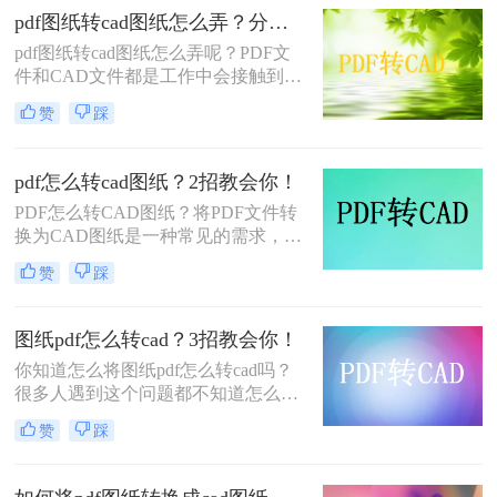
因其可编辑性和精确性成为行业标
pdf图纸转cad图纸怎么弄？分享一个实用的在线操作方法！
准。因此，将PDF图纸转换成CAD图
pdf图纸转cad图纸怎么弄呢？PDF文
纸成为许多设计师和工程师的常见需
件和CAD文件都是工作中会接触到的
求。那么pdf图纸如何转换成cad图纸
文件，PDF文件相比较常见，而CAD
呢？本文将介绍三种将PDF图纸转换
赞
踩
文件则建筑工程行业的人员用的较
成CAD图纸的方法。
多，当我们想要将一份已经转换成
PDF格式的图纸转回到CAD图纸格
pdf怎么转cad图纸？2招教会你！
式，该怎么办呢？我们可以用专业的
PDF怎么转CAD图纸？将PDF文件转
pdf转cad软件，这样就不用担心这个
换为CAD图纸是一种常见的需求，因
问题了。
为CAD图纸可以方便地进行编辑和修
赞
踩
改，而PDF文件则可以在不同的设备
和平台上进行查看和共享。本文将详
细介绍将PDF文件转换为CAD图纸的
图纸pdf怎么转cad？3招教会你！
方法，包括使用专业的CAD软件和在
你知道怎么将图纸pdf怎么转cad吗？
线转换工具等，并比较它们的优缺
很多人遇到这个问题都不知道怎么解
点。
决，上网搜索解决方法，但是得到的
赞
踩
却是解决不了的，那这时候该怎么办
呢？只要我们找对工具，图纸pdf转
cad图纸就好办多了，网上有很多转换