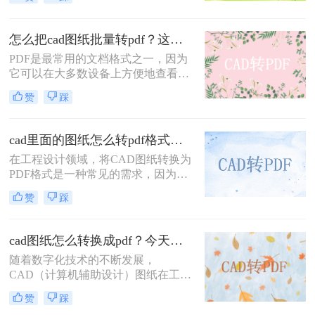
而，有时我们可能需要将已有的PDF
格式的图纸转换为CAD格式，以便进
行进一步的修改和编辑。本文将介绍
怎么把cad图纸批量转pdf？这样批量转换，三个方法帮你搞定！
怎样将pdf图纸转换成cad图纸，方便
PDF是最常用的文档格式之一，因为
您的工作和项目进展。
它可以在大多数设备上方便地查看和
打印。因此，将CAD图纸批量转换为
赞
踩
PDF格式可以帮助您更好地共享和存
档CAD图纸。本文将介绍怎么把cad
图纸批量转pdf。
cad里面的图纸怎么转pdf格式？试试这3种方法！
在工程设计领域，将CAD图纸转换为
PDF格式是一种常见的需求，因为
PDF格式具有跨平台兼容性好、文件
赞
踩
体积小、易于分享和打印等优点。那
么cad里面的图纸怎么转pdf格式呢？
本文将介绍三种将CAD图纸转换为
cad图纸怎么转换成pdf？今天教你两个简单方法！
PDF的方法。
随着数字化技术的不断发展，
CAD（计算机辅助设计）图纸在工程
设计、建筑制图等领域的应用越来越
赞
踩
广泛。然而，由于CAD图纸的格式特