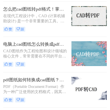
殊，不易于在普通设备上查看和分
享。因此，将CAD图纸转换为PDF文
怎么把cad图纸转pdf格式！掌握这3种方法就可以
件成为了一个常见的需求。那么CAD
在现代工程设计中，CAD (计算机辅
图纸怎么转换成PDF呢？本文将详细
助设计) 是一个非常重要的工具。
介绍CAD图纸转换为PDF文件的方法
CAD软件允许工程师们创建准确且详
与步骤，帮助读者轻松实现这一操
赞
踩
细的图纸，以便进行设计和分析。然
作。
而，有时候我们需要将这些CAD图纸
转换为PDF格式，以便与他人共享或
电脑上cad图纸怎么转换成pdf格式？教你4种十分简便的方法！
打印。现在让我们来探讨一下怎么把
CAD图纸作为工程绘图和设计领域的
cad图纸转pdf格式。
核心文件，常常需要在不同的平台和
场合中进行分享和查看。将CAD图纸
赞
踩
转换为PDF格式是一个常见的需求，
因为PDF格式不仅易于阅读和打印，
还能确保图纸的原始布局和格式得以
pdf图纸如何转换成cad图纸？试试这三种常用方法！
保留。那么电脑上cad图纸怎么转换成
PDF（Portable Document Format）作
pdf格式呢？以下介绍四种在电脑上将
为一种广泛使用的文档格式，因其跨
CAD图纸转换成PDF格式的方法，帮
平台、不易被修改的特性而备受青
助您轻松实现这一目标。
赞
踩
睐。然而，在工程设计领域，
CAD（Computer-Aided Design）图纸