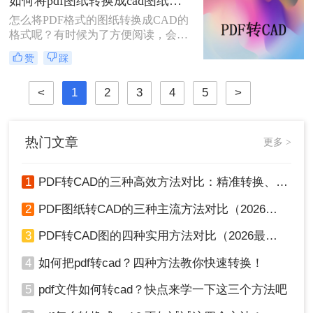
如何将pdf图纸转换成cad图纸？试试看这些方法！
工具，但是鱼目混珠，很多人都分辨
怎么将PDF格式的图纸转换成CAD的
不出来那些能用，那些不能用，下面
格式呢？有时候为了方便阅读，会将
就给大家推荐一款转转大师，相信会
制作好的CAD图纸转成PDF的格式，
帮到你的。
赞
踩
一些初入职场还不懂格式转换的朋
友，对于这类的转换问题难免会觉得
<
1
2
3
4
5
>
有点困难，那么如何将pdf图纸转换成
cad图纸呢？今天就来给大家讲讲pdf
转cad的方法，下次遇到格式转换问题
就不难了。
热门文章
更多 >
1
PDF转CAD的三种高效方法对比：精准转换、可编辑、保图层！
2
PDF图纸转CAD的三种主流方法对比（2026实用版）：选对工具效率翻倍！
3
PDF转CAD图的四种实用方法对比（2026最新版）：按需选择，效率至上！
4
如何把pdf转cad？四种方法教你快速转换！
5
pdf文件如何转cad？快点来学一下这三个方法吧