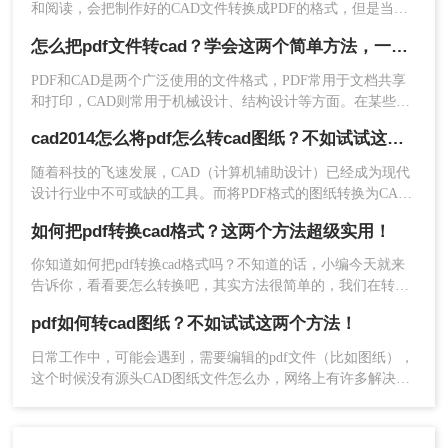
和阅读，会把制作好的CAD文件转换成PDF的格式，但是当我
3、需要设置的话也是可以设置一下，然后再点击开
们需要用到时，要将pdf怎么转换成cad格式，该怎么转换呢？
始转换哦，如果转换的文件较多，可以选择添加文
怎么把pdf文件转cad？学会这两个简单方法，一键完成转换
别担心，小编立马给大家整理了一份#other#的操作文档，一起
件夹，批量将文件添加进去。
来学习吧。
PDF和CAD是两个广泛使用的文件格式，PDF常用于文档共享
和打印，CAD则常用于机械设计、结构设计等方面。在某些情
况下，我们需要将PDF转换为CAD格式，以便可以在CAD软件
cad2014怎么将pdf怎么转cad图纸？不如试试这两个方法！
中进行编辑和制图。在下面的文章中，我们将介绍怎么把pdf文
件转cad。
随着科技的飞速发展，CAD（计算机辅助设计）已经成为现代
设计行业中不可或缺的工具。而将PDF格式的图纸转换为CAD
图纸，更是让设计师们头痛的问题。本文将详细介绍cad2014怎
如何把pdf转换cad格式？这两个方法超级实用！
么将pdf怎么转cad图纸，让你的设计工作更加高效精准。
你知道如何把pdf转换cad格式吗？不知道的话，小编今天就来
告诉你，看看要怎么转换吧，其实方法很简单的，我们在转换
文件格式时使用pdf转cad工具就好了，不过工具千千万，找到
4、PDF转CAD成功，点击打开可查看CAD文件。
pdf如何转cad图纸？不如试试这两个方法！
一款好用的可不容易啊，因此，这就来毛遂自荐一下，朋友，
听说过转转大师pdf转换器，非常好用哦，至于怎么好用，下面
日常工作中，可能会遇到，需要编辑的pdf文件（比如图纸），
就来给大家演示一下。
这个时候没有源头CAD图纸文件怎么办，网络上有许多解决方
法，下面做个人最常用的、最快捷的pdf如何转cad图纸​方法分
享！