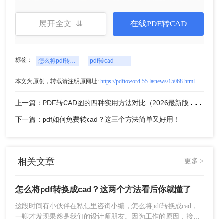
3、如果需要设置一些转换条件，比如说输出的格
展开全文 ⇊
在线PDF转CAD
式、对页码有要求、生成方式以及CAD版本，那么
可以在转换之前设置一下。
标签：
怎么将pdf转换成cad
pdf转cad
本文为原创，转载请注明原网址:
https://pdftoword.55.la/news/15068.html
上
一篇：PDF转CAD图的四种实用方法对比（2026最新版）：按需选择，效率至上！
下一篇：pdf如何免费转cad？这三个方法简单又好用！
4、转换成功后，点击下载就可以得到你想要的CAD
相关文章
更多 >
文件了。
方法二、使用专业
PDF转CAD
怎么将pdf转换成cad？这两个方法看后你就懂了
1、下载转转大师客户端，并且打开。
这段时间有小伙伴在私信里咨询小编，怎么将pdf转换成cad，
一聊才发现果然是我们的设计师朋友。因为工作的原因，接收