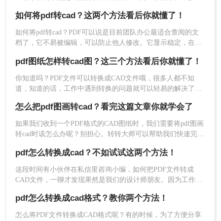
到的很多图纸文件都是PDF格式，这时如果想要对图纸的内容
如何将pdf转cad？这两个方法看后你就懂了！
进行修改，那就需要把PDF转成CAD再进行相应的操作才行。
那么怎么将pdf转换成cad呢，下面就来分享给大家两个简单转
如何将pdf转cad？PDF可以说是目前团队办公最适合查阅的文
换的方法吧~
档了，它不易被编辑，可以防止他人修改。它显示稳定，在多
台设备下都可以显示效果一致。因此它相当适合团队办公查
pdf图纸怎样转cad图？这三个方法看后你就懂了！
阅。有时候我们收到CAD图纸的PDF文档，查阅后想转换回去
进行修改，怎么办呢？有没有什么办法可以将PDF转成CAD
你知道吗？PDF文件可以转换成CAD文件哦，很多人都不知
呢？今天教大家两个方法！
道，知道的话，工作中遇到转换的问题就可以轻易的解决了，
2、然后选择“CAD转换”-“PDF转CAD”，然后上传
今天小编就来给大家讲讲pdf图纸怎样转cad图的方法，如果你
怎么把pdf图画转cad？看完这篇文章你就学会了
还不知道的话，那么就要收藏一下了，因为很有可能你以后会
PDF文件。
用到，下面就来分享pdf转cad的操作方法。
如果我们收到一个PDF格式的CAD图纸时，我们需要将pdf图画
转cad时该怎么办呢？别担心。转转大师可以帮助我们快速完成
转换，这样你就可以随意编辑CAD，那么怎么把pdf图画转cad
pdf怎么转换成cad？不如试试这两个方法！
呢？下面就来看看吧。
这段时间有小伙伴在私信里咨询小编，如何把PDF文件转成
CAD文件，一聊才发现果然是我们的设计师朋友。因为工作的
原因，接收到的很多图纸文件都是PDF格式，这时如果想要对
pdf怎么转换成cad格式？教你两个方法！
图纸的内容进行修改，那就需要把PDF转成CAD再进行相应的
操作才行。
怎么将PDF文件转换成CAD格式呢？有的时候，为了方便分享