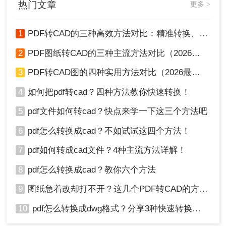
热门文章
更多 >
1
PDF转CAD的三种高效方法对比：精准转换、可编辑、保图层！
2
PDF图纸转CAD的三种主流方法对比（2026实用版）：选对工具效率翻倍！
看完以上怎么将pdf转换成cad步骤，你现在知道怎
么转换了吧，是不是很简单呢~没错，就是这么的简
3
PDF转CAD图的四种实用方法对比（2026最新版）：按需选择，效率至上！
单，快来试试吧。
4
如何把pdf转cad？四种方法教你快速转换！
5
pdf文件如何转cad？快点来学一下这三个方法吧
6
pdf怎么转换成cad？不如试试这四个方法！
7
pdf如何转成cad文件？4种主流方法详解！
8
pdf怎么转换成cad？教你六个方法
9
图纸急着改却打不开？这几个PDF转CAD的方法真管用！
10
pdf怎么转换成dwg格式？分享3种快速转换方法！