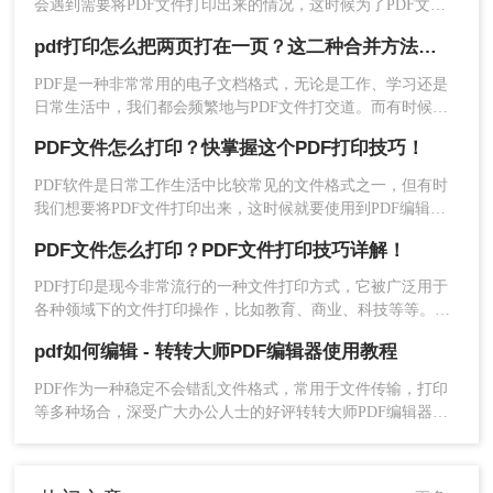
会遇到需要将PDF文件打印出来的情况，这时候为了PDF文件
打印效果考虑，需要对PDF打印进行页边距设置，接下来，我
pdf打印怎么把两页打在一页？这二种合并方法了解一下！
们就一起了解下在PDF编辑器中，如何设置PDF打印页边距。
PDF是一种非常常用的电子文档格式，无论是工作、学习还是
日常生活中，我们都会频繁地与PDF文件打交道。而有时候，
在打印PDF文件的过程中，我们希望能够将两页内容打印在一
PDF文件怎么打印？快掌握这个PDF打印技巧！
页上，以便节省纸张和空间。本文将介绍pdf打印怎么把两页打
在一页的方法来实现这个需求。
PDF软件是日常工作生活中比较常见的文件格式之一，但有时
我们想要将PDF文件打印出来，这时候就要使用到PDF编辑器
去进行PDF打印操作，掌握这个PDF打印技巧可快速打印出
PDF文件怎么打印？PDF文件打印技巧详解！
PDF文件，快速提高PDF办公效率。
PDF打印是现今非常流行的一种文件打印方式，它被广泛用于
各种领域下的文件打印操作，比如教育、商业、科技等等。本
文将深入探究PDF打印的方法，含义、优势、应用场景及操作
pdf如何编辑 - 转转大师PDF编辑器使用教程
方法等方面，希望能够对您有所帮助。
PDF作为一种稳定不会错乱文件格式，常用于文件传输，打印
等多种场合，深受广大办公人士的好评转转大师PDF编辑器支
持PDF 文件内容编辑、添加文本/图片、绘制标注等多种实用功
能。那么，pdf如何编辑呢？那么小编来给大家演示一下PDF编
辑的方法。