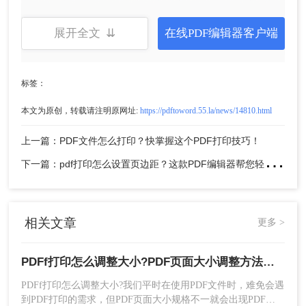
展开全文 ⇊
在线PDF编辑器客户端
第三步：最后，点击PDF打印设置中的【页面设
标签：
置】按钮，即可调整PDF打印后的页面大小/页面方
本文为原创，转载请注明原网址:
https://pdftoword.55.la/news/14810.html
向/页面页边距等参数，参数设置完成后点击确定，
即可生成调整页面大小后的PDF文件。
上一篇：PDF文件怎么打印？快掌握这个PDF打印技巧！
下
一篇：pdf打印怎么设置页边距？这款PDF编辑器帮您轻松搞定！
相关文章
更多 >
PDFf打印怎么调整大小?PDF页面大小调整方法集合！
PDFf打印怎么调整大小?我们平时在使用PDF文件时，难免会遇
到PDF打印的需求，但PDF页面大小规格不一就会出现PDF打