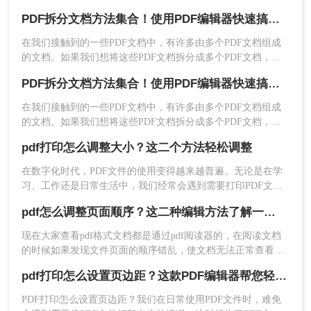
印不整齐的问题，那么接下来，我们就来了解下PDF页面大小
PDF拆分文档方法集合！使用PDF编辑器快速搞定！
调整方法，帮助大家解决PDF打印中页面大小的问题。
在我们接触到的一些PDF文档中，有许多由多个PDF文档组成
的文档。如果我们想将这些PDF文档拆分成多个PDF文档，我
们应该如何进行PDF拆分操作？下面我们一起来看看转转大师
PDF拆分文档方法集合！使用PDF编辑器快速搞定！
PDF编辑器拆分PDF文档的步骤吧！
在我们接触到的一些PDF文档中，有许多由多个PDF文档组成
的文档。如果我们想将这些PDF文档拆分成多个PDF文档，我
们应该如何进行PDF拆分操作？下面我们一起来看看转转大师
pdf打印怎么调整大小？这二个方法轻松调整
PDF编辑器拆分PDF文档的步骤吧！
在数字化时代，PDF文件的使用变得越来越普遍。无论是在学
总结一下
习、工作还是日常生活中，我们经常会遇到需要打印PDF文件
的情况。然而，有时我们可能会发现打印出来的PDF文件大小
以上就是解决PDF打印怎么调整大小的解决方法
pdf怎么调整页面顺序？这二种编辑方法了解一下！
不合适，导致文字或图片过于模糊或者超出纸张边界。那么，
了，如果需要调整PDF打印页面大小的小伙伴赶紧
pdf打印怎么调整大小呢？下面将为您详细介绍一些简单到专业
使用学习起来吧，快速调整PDF打印页面大小范
现在大家查看pdf格式文档都是通过pdf阅读器的，在阅读文档
的方法。
的时候如果发现文件页面的顺序错乱，使文档无法正常查看的
围，助力高效办公。
话该怎么办？pdf怎么调整页面顺序呢？下面跟小编一起看看
pdf打印怎么设置页边距？这款PDF编辑器帮您轻松搞定！
吧。
PDF打印怎么设置页边距？我们在日常使用PDF文件时，难免