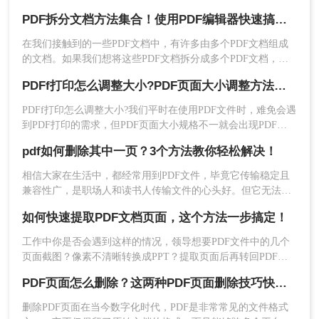
们应该如何进行PDF拆分操作？下面我们一起来看看转转大师
PDF拆分文档方法集合！使用PDF编辑器快速搞定！
PDF编辑器拆分PDF文档的步骤吧！
在我们接触到的一些PDF文档中，有许多由多个PDF文档组成
的文档。如果我们想将这些PDF文档拆分成多个PDF文档，我
们应该如何进行PDF拆分操作？下面我们一起来看看转转大师
PDFf打印怎么调整大小?PDF页面大小调整方法集合！
PDF编辑器拆分PDF文档的步骤吧！
4.点击文件夹图标选择拆分文档存储位置，最后点
击“确定”选项完成PDF文档拆分操作。
PDFf打印怎么调整大小?我们平时在使用PDF文件时，难免会遇
到PDF打印的需求，但PDF页面大小规格不一就会出现PDF打
印不整齐的问题，那么接下来，我们就来了解下PDF页面大小
pdf如何删除其中一页？3个方法教你轻松解决！
调整方法，帮助大家解决PDF打印中页面大小的问题。
相信大家在生活中，都经常用到PDF文件，毕竟它传输稳定且
兼容性广，是职场人和读书人传输文件的心头好。但它无法直
接进行编辑，如果我们需要对其中的页面进行删减，就要将
如何快速提取PDF文档页面，这个方法一步搞定！
PDF转换成word，操作起来非常耗费时间。不过别怕！我有办
法！我们可以利用办公软件中的PDF工具，对其中的一页或几
工作中你是否会遇到这样的情况，领导想要PDF文件中的几个
页进行删除操作。那么pdf如何删除其中一页呢？不清楚的小伙
页面截图？像素不清晰转换成PPT？提取页面后再转回PDF太
伴快点往下看吧。
麻烦有没有什么简单快速、高效的办法呢？下面一起看看如何
PDF页面怎么删除？这两种PDF页面删除技巧快速搞定！
快速提取PDF文档页面吧。
删除PDF页面在当今数字化时代，PDF是非常常见的文件格式