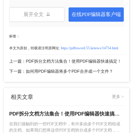
展开全文 ⇊
在线PDF编辑器客户端
标签：
3.进入文档拆分页面后，进行PDF自定义拆分设
置，可设置水平分割还是垂直分割或页面分割范围
本文为原创，转载请注明原网址:
https://pdftoword.55.la/news/14754.html
设置。
上一篇：PDF拆分文档方法集合！使用PDF编辑器快速搞定！
下一篇：如何用PDF编辑器将多个PDF合并成一个文件？
相关文章
更多 >
PDF拆分文档方法集合！使用PDF编辑器快速搞定！
在我们接触到的一些PDF文档中，有许多由多个PDF文档组成
的文档。如果我们想将这些PDF文档拆分成多个PDF文档，我