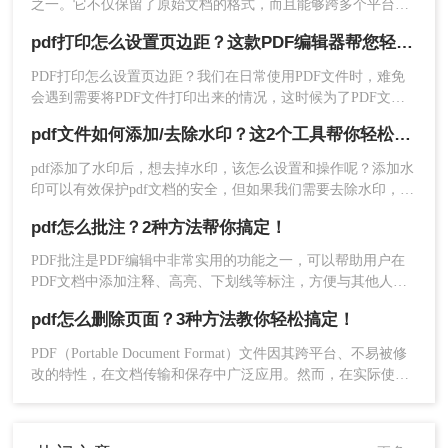
之一。它不仅保留了原始文档的格式，而且能够跨多个平台和
设备进行共享。有时，我们需要删除PDF文档中的页面，但是
pdf打印怎么设置页边距？这款PDF编辑器帮您轻松搞定！
不知道如何操作。
PDF打印怎么设置页边距？我们在日常使用PDF文件时，难免
会遇到需要将PDF文件打印出来的情况，这时候为了PDF文件
总结一下
打印效果考虑，需要对PDF打印进行页边距设置，接下来，我
pdf文件如何添加/去除水印？这2个工具帮你轻松搞定~
们就一起了解下在PDF编辑器中，如何设置PDF打印页边距。
按照上述方法操作，PDF文件可以成功拆分。除了
pdf添加了水印后，想去掉水印，该怎么设置和操作呢？添加水
文档拆分功能，这款转转大师PDF编辑器也有很多
印可以有效保护pdf文档的安全，但如果我们需要去除水印，又
文档编辑功能。如果你想编写PDF文档，你可以选
该怎么操作呢？下面小编就教你pdf文件如何添加/去除水印！
pdf怎么批注？2种方法帮你搞定！
一起看看吧！
择这个软件来编写。了解了转转大师PDF编辑器拆
分PDF文件的功能及一些注意事项，现在就可以试
PDF批注是PDF编辑中非常实用的功能之一，可以帮助用户在
试了！
PDF文档中添加注释、高亮、下划线等标注，方便与其他人交
流和分享文档内容。下面将介绍几种常用的pdf怎么批注方法，
pdf怎么删除页面？3种方法教你轻松搞定！
并探讨一些需要注意的事项。
PDF（Portable Document Format）文件因其跨平台、不易被修
改的特性，在文档传输和保存中广泛应用。然而，在实际使用
过程中，我们可能会遇到需要删除PDF文件中某些页面的情
况。那么pdf怎么删除页面呢？本文将详细介绍几种删除PDF页
面的方法，以满足不同用户的需求。